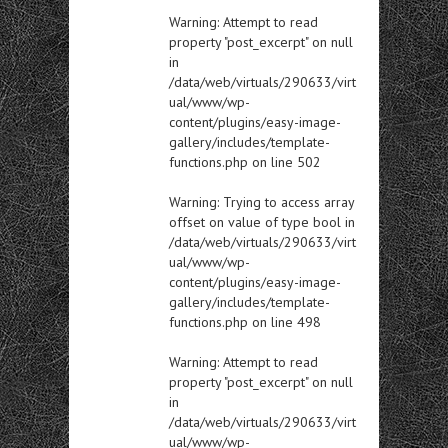
Warning
: Attempt to read
property "post_excerpt" on null
in
/data/web/virtuals/290633/virt
ual/www/wp-
content/plugins/easy-image-
gallery/includes/template-
functions.php
on line
502
Warning
: Trying to access array
offset on value of type bool in
/data/web/virtuals/290633/virt
ual/www/wp-
content/plugins/easy-image-
gallery/includes/template-
functions.php
on line
498
Warning
: Attempt to read
property "post_excerpt" on null
in
/data/web/virtuals/290633/virt
ual/www/wp-