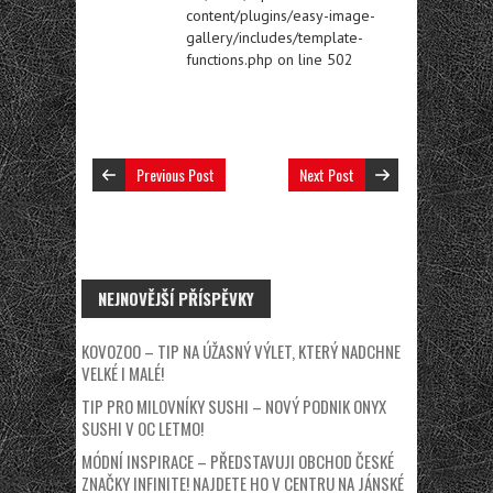
content/plugins/easy-image-
gallery/includes/template-
functions.php
on line
502
Previous Post
Next Post
NEJNOVĚJŠÍ PŘÍSPĚVKY
KOVOZOO – TIP NA ÚŽASNÝ VÝLET, KTERÝ NADCHNE
VELKÉ I MALÉ!
TIP PRO MILOVNÍKY SUSHI – NOVÝ PODNIK ONYX
SUSHI V OC LETMO!
MÓDNÍ INSPIRACE – PŘEDSTAVUJI OBCHOD ČESKÉ
ZNAČKY INFINITE! NAJDETE HO V CENTRU NA JÁNSKÉ