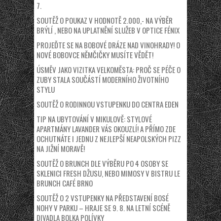
7.
SOUTĚŽ O POUKAZ V HODNOTĚ 2.000,- NA VÝBĚR
BRÝLÍ , NEBO NA UPLATNĚNÍ SLUŽEB V OPTICE FÉNIX
PROJEĎTE SE NA BOBOVÉ DRÁZE NAD VINOHRADY! O
NOVÉ BOBOVCE NĚMČIČKY MUSÍTE VĚDĚT!
ÚSMĚV JAKO VIZITKA VELKOMĚSTA: PROČ SE PÉČE O
ZUBY STALA SOUČÁSTÍ MODERNÍHO ŽIVOTNÍHO
STYLU
SOUTĚŽ O RODINNOU VSTUPENKU DO CENTRA EDEN
TIP NA UBYTOVÁNÍ V MIKULOVĚ: STYLOVÉ
APARTMÁNY LAVANDER VÁS OKOUZLÍ! A PŘÍMO ZDE
OCHUTNÁTE I JEDNU Z NEJLEPŠÍ NEAPOLSKÝCH PIZZ
NA JIŽNÍ MORAVĚ!
SOUTĚŽ O BRUNCH DLE VÝBĚRU PO 4 OSOBY SE
SKLENICI FRESH DŽUSU, NEBO MIMOSY V BISTRU LE
BRUNCH CAFÉ BRNO
SOUTĚŽ O 2 VSTUPENKY NA PŘEDSTAVENÍ BOSÉ
NOHY V PARKU – HRAJE SE 9. 8. NA LETNÍ SCÉNĚ
DIVADLA BOLKA POLÍVKY