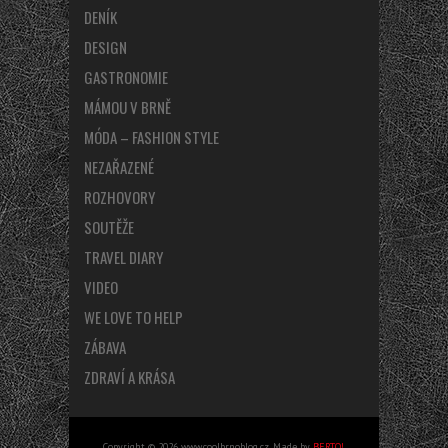
DENÍK
DESIGN
GASTRONOMIE
MÁMOU V BRNĚ
MÓDA – FASHION STYLE
NEZAŘAZENÉ
ROZHOVORY
SOUTĚŽE
TRAVEL DIARY
VIDEO
WE LOVE TO HELP
ZÁBAVA
ZDRAVÍ A KRÁSA
Copyright © 2026 www.coolbrnoblog.cz. Made by
BERTO!
.