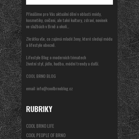
Přinášíme pro Vás aktuální dění v oblasti módy,
kosmetiky, cvičeni, ale také kultury, zdraví, novinek
ve službách v Brně a okolí…
Zkrátka vše, co zajímá mladé ženy, které sledují módu
a lifestyle obecně.
Lifestyle Blog o moderních tématech
životní styl, jídlo, hudba, módní trendy a další.
COOL BRNO BLOG
email:
info@coolbrnoblog.cz
RUBRIKY
COOL BRNO LIFE
COOL PEOPLE OF BRNO