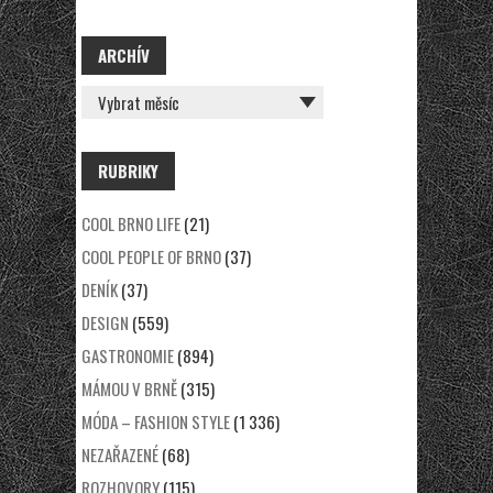
ARCHÍV
ARCHÍV
RUBRIKY
COOL BRNO LIFE
(21)
COOL PEOPLE OF BRNO
(37)
DENÍK
(37)
DESIGN
(559)
GASTRONOMIE
(894)
MÁMOU V BRNĚ
(315)
MÓDA – FASHION STYLE
(1 336)
NEZAŘAZENÉ
(68)
ROZHOVORY
(115)