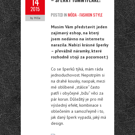
14
2015
POSTED IN
MÓDA - FASHION STYLE
by Míša
Musím Vám představit jeden
zajímavý eshop, na který
jsem nedávno na internetu
narazila. Nabízí krásné šperky
– převážně náramky, které
rozhodně stojí za pozornost:)
Co se šperků týká, mám ráda
jednoduchovost. Nepotrpím si
na drahé kousky, naopak, mezi
mé oblíbené „stálice“ často
patří i obyčejné „bižu“ věci za
pár korun. Důležitý je pro mě
výsledný efekt, kombinace s
oblečením a samozřejmě i to,
jak daný šperk vypadá, jaký má
design.