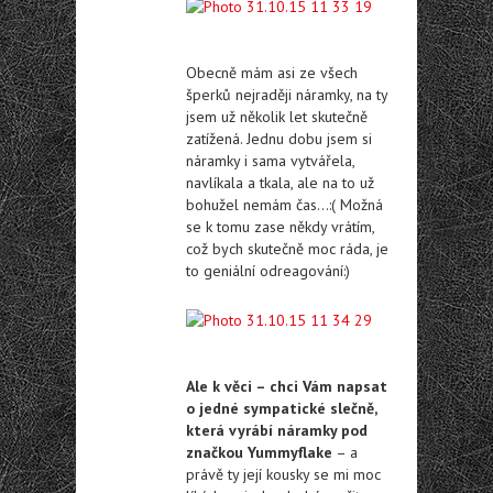
Obecně mám asi ze všech
šperků nejraději náramky, na ty
jsem už několik let skutečně
zatížená. Jednu dobu jsem si
náramky i sama vytvářela,
navlíkala a tkala, ale na to už
bohužel nemám čas…:( Možná
se k tomu zase někdy vrátím,
což bych skutečně moc ráda, je
to geniální odreagování:)
Ale k věci – chci Vám napsat
o jedné sympatické slečně,
která vyrábí náramky pod
značkou Yummyflake
– a
právě ty její kousky se mi moc