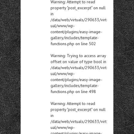
Warning
: Attempt to read
property "post_excerpt" on null
in
/data/web/virtuals/290633/virt
ual/www/wp-
content/plugins/easy-image-
gallery/includes/template-
functions.php
on line
502
Warning
: Trying to access array
offset on value of type bool in
/data/web/virtuals/290633/virt
ual/www/wp-
content/plugins/easy-image-
gallery/includes/template-
functions.php
on line
498
Warning
: Attempt to read
property "post_excerpt" on null
in
/data/web/virtuals/290633/virt
ual/www/wp-
content/plugins/easy-image-