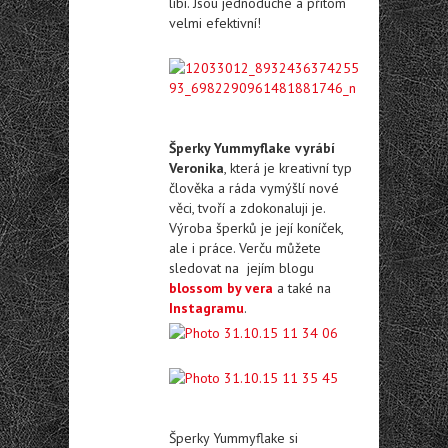
líbí. Jsou jednoduché a přitom
velmi efektivní!
Šperky Yummyflake vyrábí
Veronika
, která je kreativní typ
člověka a ráda vymýšlí nové
věci, tvoří a zdokonaluji je.
Výroba šperků je její koníček,
ale i práce. Verču můžete
sledovat na jejím blogu
blossom by vera
a také na
Instagramu
.
Šperky Yummyflake si