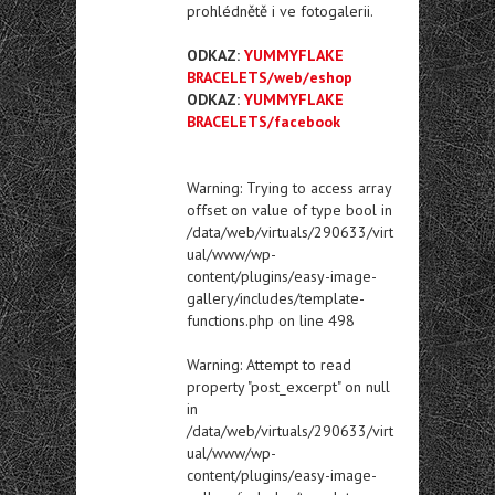
prohlédnětě i ve fotogalerii.
ODKAZ:
YUMMYFLAKE
BRACELETS/web/eshop
ODKAZ:
YUMMYFLAKE
BRACELETS/facebook
Warning
: Trying to access array
offset on value of type bool in
/data/web/virtuals/290633/virt
ual/www/wp-
content/plugins/easy-image-
gallery/includes/template-
functions.php
on line
498
Warning
: Attempt to read
property "post_excerpt" on null
in
/data/web/virtuals/290633/virt
ual/www/wp-
content/plugins/easy-image-