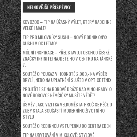
NEJNOVĚJŠÍ PŘÍSPĚVKY
KOVOZOO – TIP NA ÚŽASNÝ VÝLET, KTERÝ NADCHNE
VELKÉ I MALÉ!
TIP PRO MILOVNÍKY SUSHI – NOVÝ PODNIK ONYX
SUSHI V OC LETMO!
MÓDNÍ INSPIRACE – PŘEDSTAVUJI OBCHOD ČESKÉ
ZNAČKY INFINITE! NAJDETE HO V CENTRU NA JÁNSKÉ
7.
SOUTĚŽ O POUKAZ V HODNOTĚ 2.000,- NA VÝBĚR
BRÝLÍ , NEBO NA UPLATNĚNÍ SLUŽEB V OPTICE FÉNIX
PROJEĎTE SE NA BOBOVÉ DRÁZE NAD VINOHRADY! O
NOVÉ BOBOVCE NĚMČIČKY MUSÍTE VĚDĚT!
ÚSMĚV JAKO VIZITKA VELKOMĚSTA: PROČ SE PÉČE O
ZUBY STALA SOUČÁSTÍ MODERNÍHO ŽIVOTNÍHO
STYLU
SOUTĚŽ O RODINNOU VSTUPENKU DO CENTRA EDEN
TIP NA UBYTOVÁNÍ V MIKULOVĚ: STYLOVÉ