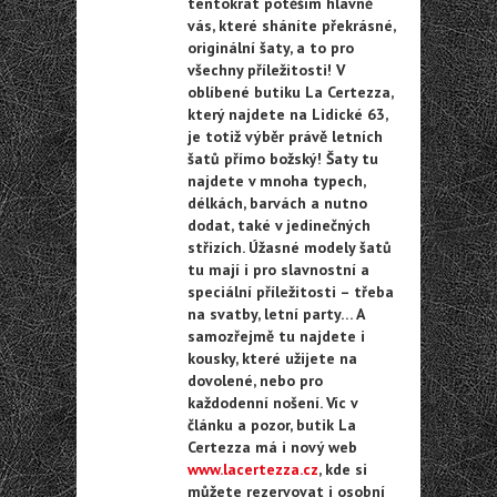
tentokrát potěším hlavně
vás, které sháníte překrásné,
originální šaty, a to pro
všechny příležitosti! V
oblíbené butiku La Certezza,
který najdete na Lidické 63,
je totiž výběr právě letních
šatů přímo božský! Šaty tu
najdete v mnoha typech,
délkách, barvách a nutno
dodat, také v jedinečných
střizích. Úžasné modely šatů
tu mají i pro slavnostní a
speciální příležitosti – třeba
na svatby, letní party… A
samozřejmě tu najdete i
kousky, které užijete na
dovolené, nebo pro
každodenní nošení. Víc v
článku a pozor, butik La
Certezza má i nový web
www.lacertezza.cz
, kde si
můžete rezervovat i osobní