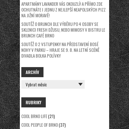
APARTMÁNY LAVANDER VÁS OKOUZLÍ! A PŘÍMO ZDE
OCHUTNÁTE I JEDNU Z NEJLEPŠÍ NEAPOLSKÝCH PIZZ
NA JIŽNÍ MORAVĚ!
SOUTĚŽ O BRUNCH DLE VÝBĚRU PO 4 OSOBY SE
SKLENICI FRESH DŽUSU, NEBO MIMOSY V BISTRU LE
BRUNCH CAFÉ BRNO
SOUTĚŽ O 2 VSTUPENKY NA PŘEDSTAVENÍ BOSÉ
NOHY V PARKU – HRAJE SE 9. 8. NA LETNÍ SCÉNĚ
DIVADLA BOLKA POLÍVKY
ARCHÍV
ARCHÍV
RUBRIKY
COOL BRNO LIFE
(21)
COOL PEOPLE OF BRNO
(37)