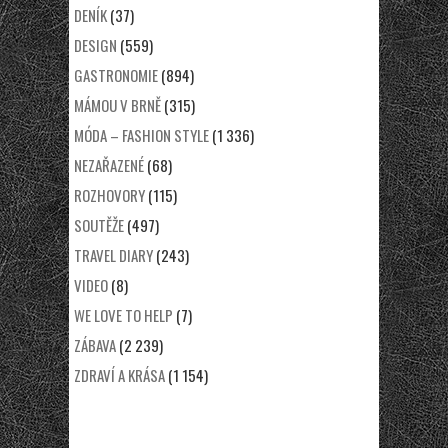
DENÍK
(37)
DESIGN
(559)
GASTRONOMIE
(894)
MÁMOU V BRNĚ
(315)
MÓDA – FASHION STYLE
(1 336)
NEZAŘAZENÉ
(68)
ROZHOVORY
(115)
SOUTĚŽE
(497)
TRAVEL DIARY
(243)
VIDEO
(8)
WE LOVE TO HELP
(7)
ZÁBAVA
(2 239)
ZDRAVÍ A KRÁSA
(1 154)