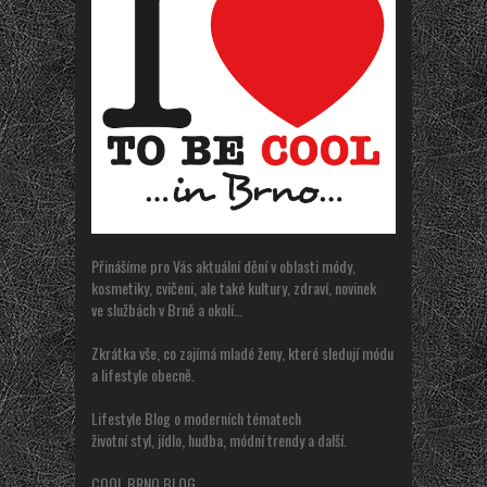
Přinášíme pro Vás aktuální dění v oblasti módy,
kosmetiky, cvičeni, ale také kultury, zdraví, novinek
ve službách v Brně a okolí…
Zkrátka vše, co zajímá mladé ženy, které sledují módu
a lifestyle obecně.
Lifestyle Blog o moderních tématech
životní styl, jídlo, hudba, módní trendy a další.
COOL BRNO BLOG