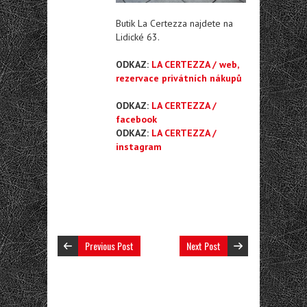
Butik La Certezza najdete na
Lidické 63.
ODKAZ:
LA CERTEZZA / web,
rezervace privátních nákupů
ODKAZ:
LA CERTEZZA /
facebook
ODKAZ:
LA CERTEZZA /
instagram
Previous Post
Next Post