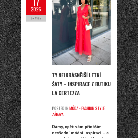
17
2026
by Míša
TY NEJKRÁSNĚJŠÍ LETNÍ
ŠATY – INSPIRACE Z BUTIKU
LA CERTEZZA
POSTED IN
MÓDA - FASHION STYLE
,
ZÁBAVA
Dámy, opět vám přináším
nevšední módní inspiraci – a