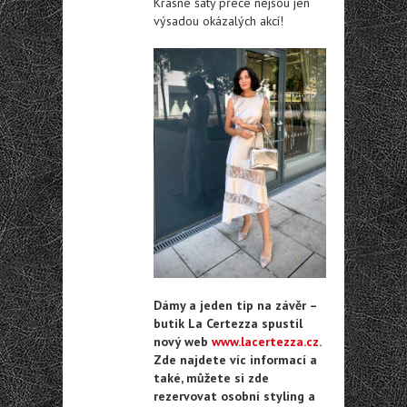
Krásné šaty přece nejsou jen
výsadou okázalých akcí!
Dámy a jeden tip na závěr –
butik La Certezza spustil
nový web
www.lacertezza.cz
.
Zde najdete víc informací a
také, můžete si zde
rezervovat osobní styling a