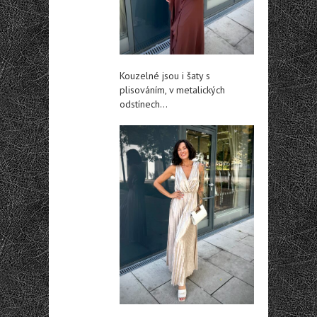
Kouzelné jsou i šaty s
plisováním, v metalických
odstínech…