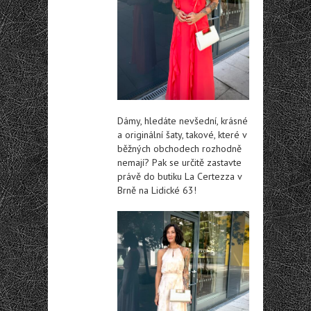
Dámy, hledáte nevšední, krásné
a originální šaty, takové, které v
běžných obchodech rozhodně
nemají? Pak se určitě zastavte
právě do butiku La Certezza v
Brně na Lidické 63!