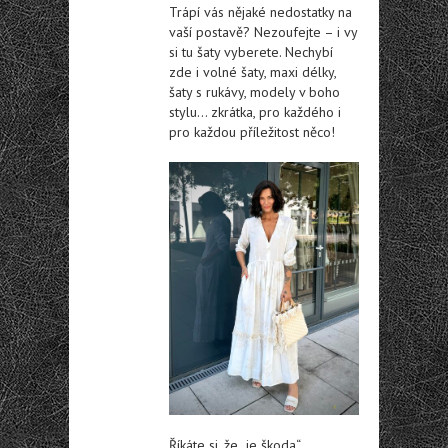
Trápí vás nějaké nedostatky na
vaší postavě? Nezoufejte – i vy
si tu šaty vyberete. Nechybí
zde i volné šaty, maxi délky,
šaty s rukávy, modely v boho
stylu… zkrátka, pro každého i
pro každou příležitost něco!
Říkáte si, že „je škoda“