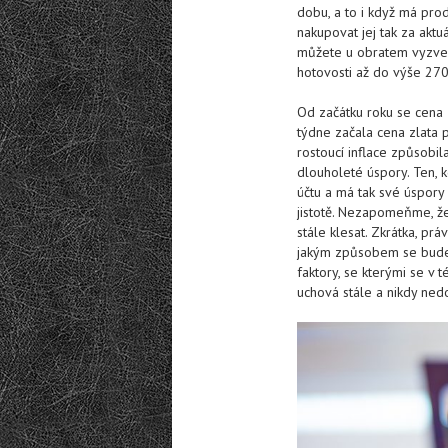
dobu, a to i když má pro
nakupovat jej tak za aktu
můžete u obratem vyzvedn
hotovosti až do výše 270
Od začátku roku se cena 
týdne začala cena zlata p
rostoucí inflace způsobila
dlouholeté úspory. Ten, 
účtu a má tak své úspory 
jistotě. Nezapomeňme, že
stále klesat. Zkrátka, prá
jakým způsobem se bude 
faktory, se kterými se v 
uchová stále a nikdy ne