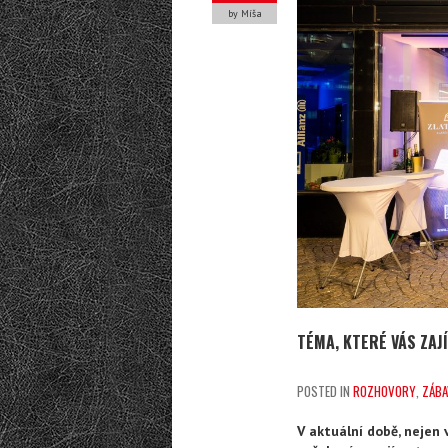
by Míša
TÉMA, KTERÉ VÁS ZAJ
POSTED IN
ROZHOVORY
,
ZÁBA
V aktuální době, nejen 