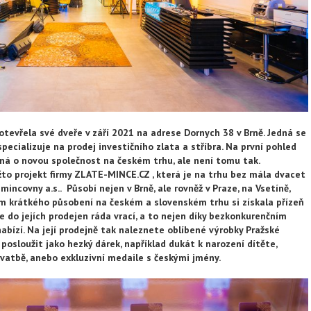
otevřela své dveře v září 2021 na adrese Dornych 38 v Brně. Jedná se
specializuje na prodej investičního zlata a stříbra. Na první pohled
dná o novou společnost na českém trhu, ale není tomu tak.
to projekt firmy ZLATE-MINCE.CZ , která je na trhu bez mála dvacet
mincovny a.s.. Působí nejen v Brně, ale rovněž v Praze, na Vsetíně,
em krátkého působení na českém a slovenském trhu si získala přízeň
 se do jejích prodejen ráda vrací, a to nejen díky bezkonkurenčním
abízí. Na její prodejně tak naleznete oblíbené výrobky Pražské
osloužit jako hezký dárek, například dukát k narození dítěte,
svatbě, anebo exkluzivní medaile s českými jmény.