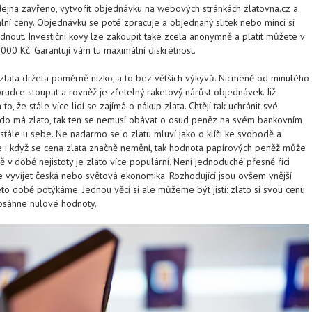
dejna zavřeno, vytvořit objednávku na webových stránkách zlatovna.cz a
ální ceny. Objednávku se poté zpracuje a objednaný slitek nebo minci si
out. Investiční kovy lze zakoupit také zcela anonymně a platit můžete v
000 Kč. Garantují vám tu maximální diskrétnost.
zlata držela poměrně nízko, a to bez větších výkyvů. Nicméně od minulého
rudce stoupat a rovněž je zřetelný raketový nárůst objednávek. Již
 to, že stále více lidí se zajímá o nákup zlata. Chtějí tak uchránit své
kdo má zlato, tak ten se nemusí obávat o osud peněz na svém bankovním
stále u sebe. Ne nadarmo se o zlatu mluví jako o klíči ke svobodě a
 i když se cena zlata značně nemění, tak hodnota papírových peněž může
vě v době nejistoty je zlato více populární. Není jednoduché přesně říci
vyvíjet česká nebo světová ekonomika. Rozhodující jsou ovšem vnější
této době potýkáme. Jednou věcí si ale můžeme být jistí: zlato si svou cenu
dosáhne nulové hodnoty.