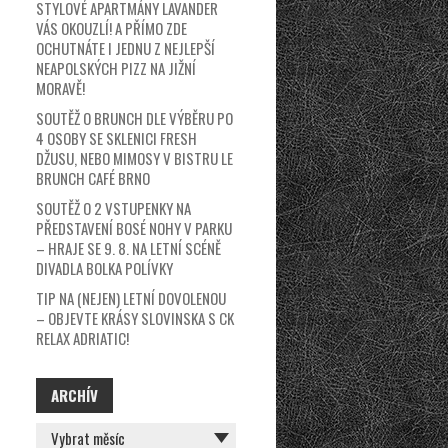
STYLOVÉ APARTMÁNY LAVANDER
VÁS OKOUZLÍ! A PŘÍMO ZDE
OCHUTNÁTE I JEDNU Z NEJLEPŠÍ
NEAPOLSKÝCH PIZZ NA JIŽNÍ
MORAVĚ!
SOUTĚŽ O BRUNCH DLE VÝBĚRU PO
4 OSOBY SE SKLENICI FRESH
DŽUSU, NEBO MIMOSY V BISTRU LE
BRUNCH CAFÉ BRNO
SOUTĚŽ O 2 VSTUPENKY NA
PŘEDSTAVENÍ BOSÉ NOHY V PARKU
– HRAJE SE 9. 8. NA LETNÍ SCÉNĚ
DIVADLA BOLKA POLÍVKY
TIP NA (NEJEN) LETNÍ DOVOLENOU
– OBJEVTE KRÁSY SLOVINSKA S CK
RELAX ADRIATIC!
ARCHÍV
ARCHÍV