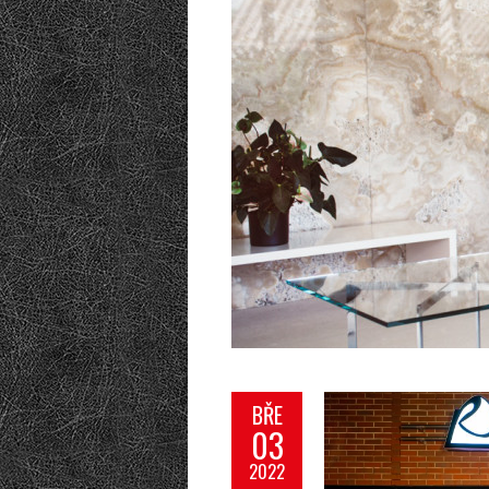
BŘE
03
2022