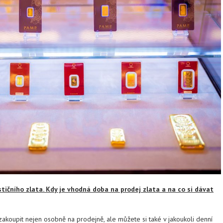
tičního zlata. Kdy je vhodná doba na prodej zlata a na co si dávat
akoupit nejen osobně na prodejně, ale můžete si také v jakoukoli denní