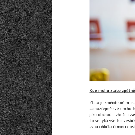
Kde mohu zlato zpětně
Zlato je směnitelné prakt
samozřejmě své obchodní
jako obchodní zboží a zá
To se týká všech investičn
svou cihličku či minci do