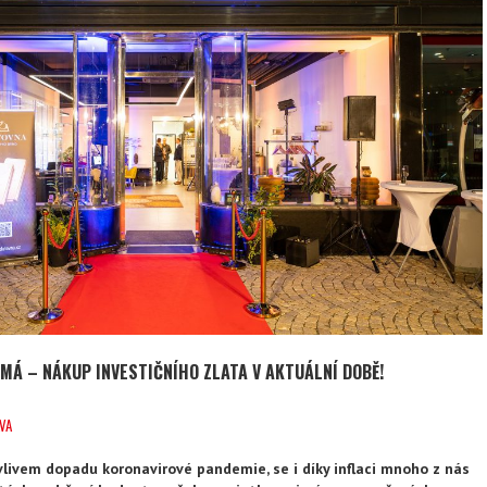
ÍMÁ – NÁKUP INVESTIČNÍHO ZLATA V AKTUÁLNÍ DOBĚ!
VA
vlivem dopadu koronavirové pandemie, se i díky inflaci mnoho z nás