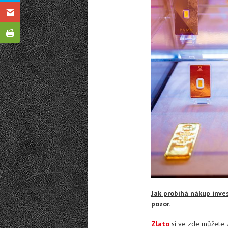
Jak probíhá nákup inves
pozor.
Zlato
si ve zde můžete z