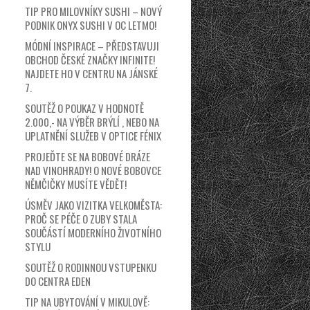
TIP PRO MILOVNÍKY SUSHI – NOVÝ
PODNIK ONYX SUSHI V OC LETMO!
MÓDNÍ INSPIRACE – PŘEDSTAVUJI
OBCHOD ČESKÉ ZNAČKY INFINITE!
NAJDETE HO V CENTRU NA JÁNSKÉ
7.
SOUTĚŽ O POUKAZ V HODNOTĚ
2.000,- NA VÝBĚR BRÝLÍ , NEBO NA
UPLATNĚNÍ SLUŽEB V OPTICE FÉNIX
PROJEĎTE SE NA BOBOVÉ DRÁZE
NAD VINOHRADY! O NOVÉ BOBOVCE
NĚMČIČKY MUSÍTE VĚDĚT!
ÚSMĚV JAKO VIZITKA VELKOMĚSTA:
PROČ SE PÉČE O ZUBY STALA
SOUČÁSTÍ MODERNÍHO ŽIVOTNÍHO
STYLU
SOUTĚŽ O RODINNOU VSTUPENKU
DO CENTRA EDEN
TIP NA UBYTOVÁNÍ V MIKULOVĚ: