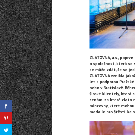
ZLATOVNA, a.s., poprvé 
o společnost, která se 
se může zdát, že se je
ZLATOVNA vznikla jakož
let s podporou Pražské 
nebo v Bratislavě. Běh
široké klientely, která
cenám, za které zlato n
mincovny, které mohou p
medaile pro štěstí, ke 