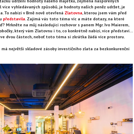
otázku udržení hodnoty našeho majetku, zejména naspořených
ál více vyhledávaných způsobů, je hodnoty našich peněz udržet, je
a. To nabízí v Brně nově otevřená
Zlatovna
, kterou jsem vám před
gu
představila
. Zajímá vás toto téma víc a máte dotazy, na které
ěď? Mrkněte na můj následující rozhovor s panem Mgr. Ivo Maierem,
obočky
, který vám Zlatovnu i to, co konkrétně nabízí, více představí…
ve dvou částech, neboť toto téma si zkrátka žádá více prostoru.
má největší skladové zásoby investičního zlata za bezkonkurenční