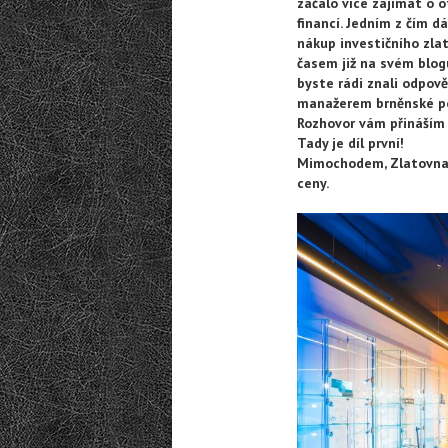
začalo více zajímat o 
financí. Jedním z čím d
nákup investičního zlat
časem již na svém blo
byste rádi znali odpov
manažerem brněnské p
Rozhovor vám přináším 
Tady je díl první!
Mimochodem, Zlatovna 
ceny.