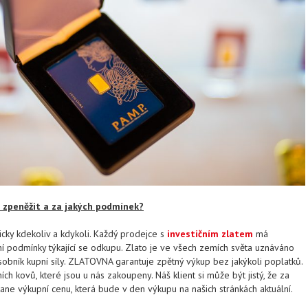
 zpeněžit a za jakých podmínek?
icky kdekoliv a kdykoli. Každý prodejce s
investičním zlatem
má
 podmínky týkající se odkupu. Zlato je ve všech zemích světa uznáváno
sobník kupní síly. ZLATOVNA garantuje zpětný výkup bez jakýkoli poplatků.
ích kovů, které jsou u nás zakoupeny. Náš klient si může být jistý, že za
stane výkupní cenu, která bude v den výkupu na našich stránkách aktuální.