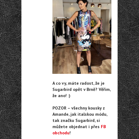
A co vy, máte radost, že je
Sugarbird opět v Brně? Věřím,
že ano! :)
POZOR – všechny kousky z
Amande, jak italskou módu,
tak značku Sugarbird, si
můžete objednat i přes
FB
obchodu
!