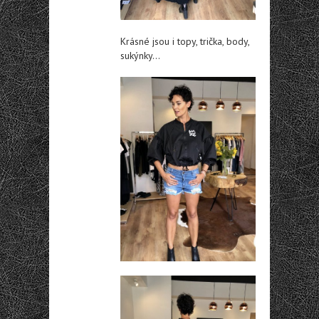
Krásné jsou i topy, trička, body,
sukýnky…