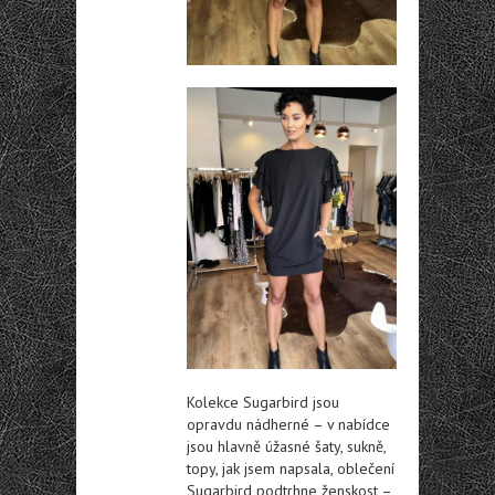
Kolekce Sugarbird jsou
opravdu nádherné – v nabídce
jsou hlavně úžasné šaty, sukně,
topy, jak jsem napsala, oblečení
Sugarbird podtrhne ženskost –