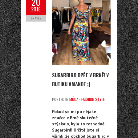
20
2018
by Míša
SUGARBIRD OPĚT V BRNĚ! V
BUTIKU AMANDE ;)
POSTED IN
MÓDA - FASHION STYLE
Pokud se mi po nějaké
značce v Brně skutečně
stýskalo, byla to rozhodně
Sugarbird! Určitě jste si
všimli, že obchod Sugarbird v