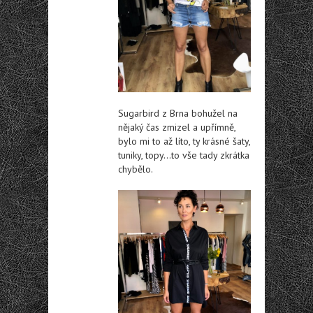
Sugarbird z Brna bohužel na
nějaký čas zmizel a upřímně,
bylo mi to až líto, ty krásné šaty,
tuniky, topy…to vše tady zkrátka
chybělo.