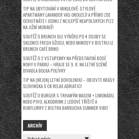
TIP NA UBYTOVÁNÍ V MIKULOVĚ: STYLOVÉ
APARTMÁNY LAVANDER VÁS OKOUZLÍ! A PŘÍMO ZDE
OCHUTNÁTE I JEDNU Z NEJLEPŠÍ NEAPOLSKÝCH PIZZ
NA JIŽNÍ MORAVĚ!
SOUTĚŽ O BRUNCH DLE VÝBĚRU PO 4 OSOBY SE
SKLENICI FRESH DŽUSU, NEBO MIMOSY V BISTRU LE
BRUNCH CAFÉ BRNO
SOUTĚŽ O 2 VSTUPENKY NA PŘEDSTAVENÍ BOSÉ
NOHY V PARKU – HRAJE SE 9. 8. NA LETNÍ SCÉNĚ
DIVADLA BOLKA POLÍVKY
TIP NA (NEJEN) LETNÍ DOVOLENOU – OBJEVTE KRÁSY
SLOVINSKA S CK RELAX ADRIATIC!
SOUTĚŽ O BURGER S TRHANÝM MASEM + LIMONÁDU,
NEBO PIVO, ALKODRINK Z LEDOVÉ TŘÍŠTĚ A
BURFLURRY Z BISTRA BARBUCHA SUMMER VIBE!
ARCHÍV
ARCHÍV