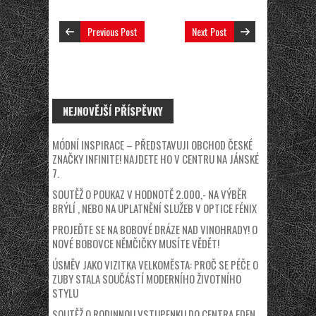
Previous Post
Next Post
NEJNOVĚJŠÍ PŘÍSPĚVKY
MÓDNÍ INSPIRACE – PŘEDSTAVUJI OBCHOD ČESKÉ
ZNAČKY INFINITE! NAJDETE HO V CENTRU NA JÁNSKÉ
7.
SOUTĚŽ O POUKAZ V HODNOTĚ 2.000,- NA VÝBĚR
BRÝLÍ , NEBO NA UPLATNĚNÍ SLUŽEB V OPTICE FÉNIX
PROJEĎTE SE NA BOBOVÉ DRÁZE NAD VINOHRADY! O
NOVÉ BOBOVCE NĚMČIČKY MUSÍTE VĚDĚT!
ÚSMĚV JAKO VIZITKA VELKOMĚSTA: PROČ SE PÉČE O
ZUBY STALA SOUČÁSTÍ MODERNÍHO ŽIVOTNÍHO
STYLU
SOUTĚŽ O RODINNOU VSTUPENKU DO CENTRA EDEN