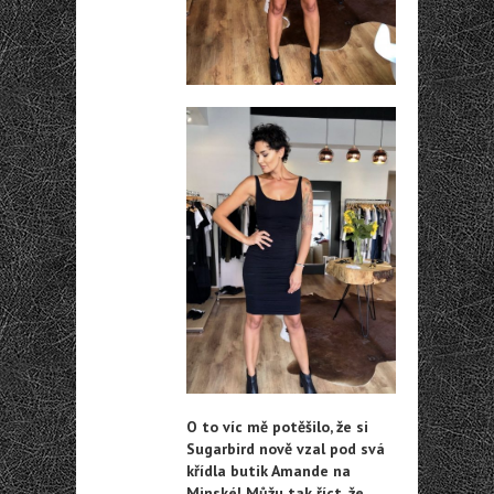
O to víc mě potěšilo, že si
Sugarbird nově vzal pod svá
křídla butik Amande na
Minské! Můžu tak říct, že