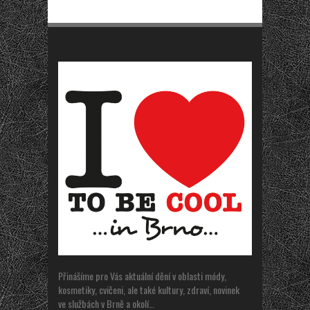
Přinášíme pro Vás aktuální dění v oblasti módy,
kosmetiky, cvičeni, ale také kultury, zdraví, novinek
ve službách v Brně a okolí…