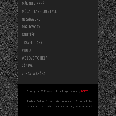
MÁMOU V BRNĚ
MÓDA – FASHION STYLE
NEZAŘAZENÉ
ROZHOVORY
SOUTĚŽE
TRAVEL DIARY
VIDEO
WE LOVE TO HELP
ZÁBAVA
ZDRAVÍ A KRÁSA
Copyright © 2026 www.coolbrnoblog.cz. Made by
BERTO!
.
Móda – Fashion Style
Gastronomie
Zdraví a krása
Zábava
Partneři
Zásady ochrany osobních údajů