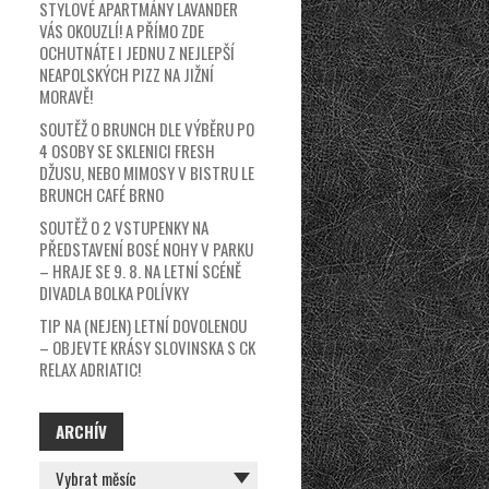
STYLOVÉ APARTMÁNY LAVANDER
VÁS OKOUZLÍ! A PŘÍMO ZDE
OCHUTNÁTE I JEDNU Z NEJLEPŠÍ
NEAPOLSKÝCH PIZZ NA JIŽNÍ
MORAVĚ!
SOUTĚŽ O BRUNCH DLE VÝBĚRU PO
4 OSOBY SE SKLENICI FRESH
DŽUSU, NEBO MIMOSY V BISTRU LE
BRUNCH CAFÉ BRNO
SOUTĚŽ O 2 VSTUPENKY NA
PŘEDSTAVENÍ BOSÉ NOHY V PARKU
– HRAJE SE 9. 8. NA LETNÍ SCÉNĚ
DIVADLA BOLKA POLÍVKY
TIP NA (NEJEN) LETNÍ DOVOLENOU
– OBJEVTE KRÁSY SLOVINSKA S CK
RELAX ADRIATIC!
ARCHÍV
ARCHÍV