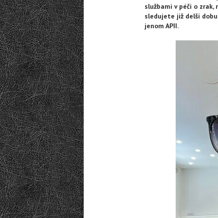
službami v péči o zrak
sledujete již delší dob
jenom APII.