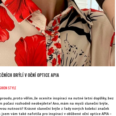
EČNÍCH BRÝLÍ V OČNÍ OPTICE APIA
SHION STYLE
oudu, proto věřím, že oceníte inspiraci na nutné letní doplňky, bez
m počasí rozhodně neobejdete! Ano, mám na mysli sluneční brýle,
ovou nutností! Krásné sluneční brýle z řady nových kolekcí značek
 jsem vám také nafotila pro inspiraci v oblíbené oční optice APIA –