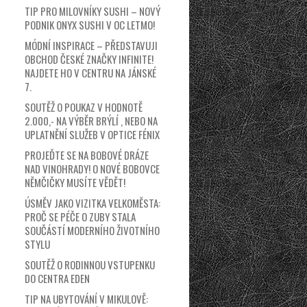
TIP PRO MILOVNÍKY SUSHI – NOVÝ
PODNIK ONYX SUSHI V OC LETMO!
MÓDNÍ INSPIRACE – PŘEDSTAVUJI
OBCHOD ČESKÉ ZNAČKY INFINITE!
NAJDETE HO V CENTRU NA JÁNSKÉ
7.
SOUTĚŽ O POUKAZ V HODNOTĚ
2.000,- NA VÝBĚR BRÝLÍ , NEBO NA
UPLATNĚNÍ SLUŽEB V OPTICE FÉNIX
PROJEĎTE SE NA BOBOVÉ DRÁZE
NAD VINOHRADY! O NOVÉ BOBOVCE
NĚMČIČKY MUSÍTE VĚDĚT!
ÚSMĚV JAKO VIZITKA VELKOMĚSTA:
PROČ SE PÉČE O ZUBY STALA
SOUČÁSTÍ MODERNÍHO ŽIVOTNÍHO
STYLU
SOUTĚŽ O RODINNOU VSTUPENKU
DO CENTRA EDEN
TIP NA UBYTOVÁNÍ V MIKULOVĚ: