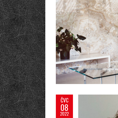
ČVC
08
2022