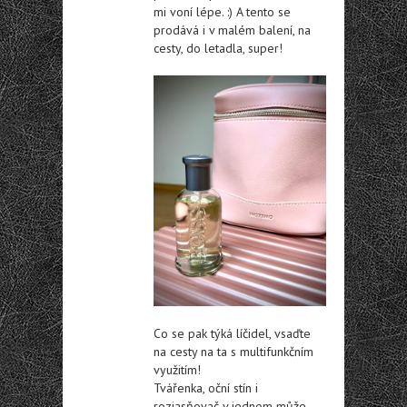
mi voní lépe. :) A tento se
prodává i v malém balení, na
cesty, do letadla, super!
Co se pak týká líčidel, vsaďte
na cesty na ta s multifunkčním
využitím!
Tvářenka, oční stín i
rozjasňovač v jednom může