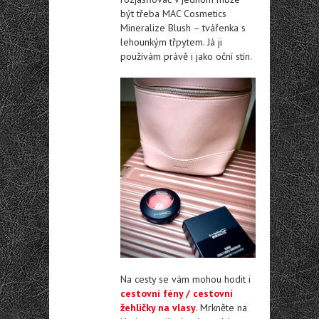
být třeba MAC Cosmetics
Mineralize Blush – tvářenka s
lehounkým třpytem. Já ji
používám právě i jako oční stín.
Na cesty se vám mohou hodit i
cestovní fény / cestovní
žehličky na vlasy
. Mrkněte na