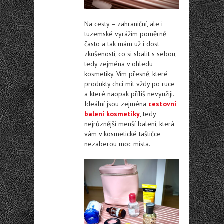
Na cesty – zahraniční, ale i
tuzemské vyrážím poměrně
často a tak mám už i dost
zkušeností, co si sbalit s sebou,
tedy zejména v ohledu
kosmetiky. Vím přesně, které
produkty chci mít vždy po ruce
a které naopak příliš nevyužiji.
Ideální jsou zejména
cestovní
balení kosmetiky
, tedy
nejrůznější menší balení, která
vám v kosmetické taštičce
nezaberou moc místa.