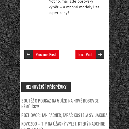
Notino, mají zde obrovský
výběr – a mnohé modely i za
super ceny!
Previous Post
Next Post
NEJNOVĚJŠÍ PŘÍSPĚVKY
SOUTĚŽ O POUKAZ NA 5 JÍZD NA NOVÉ BOBOVCE
NĚMČIČKY!
ROZHOVOR: JAN PACNER, FARÁŘ KOSTELA SV. JAKUBA
KOVOZOO – TIP NA ÚŽASNÝ VÝLET, KTERÝ NADCHNE