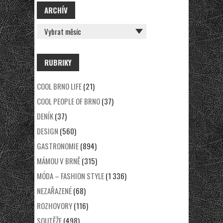
ARCHÍV
ARCHÍV
RUBRIKY
COOL BRNO LIFE
(21)
COOL PEOPLE OF BRNO
(37)
DENÍK
(37)
DESIGN
(560)
GASTRONOMIE
(894)
MÁMOU V BRNĚ
(315)
MÓDA – FASHION STYLE
(1 336)
NEZAŘAZENÉ
(68)
ROZHOVORY
(116)
SOUTĚŽE
(498)