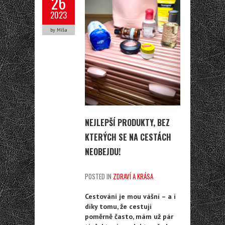
26
2023
by Míša
NEJLEPŠÍ PRODUKTY, BEZ
KTERÝCH SE NA CESTÁCH
NEOBEJDU!
POSTED IN
ZDRAVÍ A KRÁSA
Cestování je mou vášní – a i
díky tomu, že cestuji
poměrně často, mám už pár