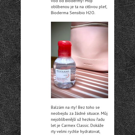
vod od Biodermy! Mojí
oblíbenou je ta na citlivou pleť,
Bioderma Sensibio H2O.
Balzám na rty! Bez toho se
neobejdu za žádné situace. Můj
nejoblíbenější už hezkou řadu
let je Carmex Classic. Dokáže
rty velmi rychle hydratovat,