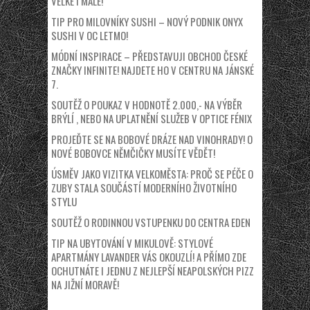
VELKÉ I MALÉ!
TIP PRO MILOVNÍKY SUSHI – NOVÝ PODNIK ONYX
SUSHI V OC LETMO!
MÓDNÍ INSPIRACE – PŘEDSTAVUJI OBCHOD ČESKÉ
ZNAČKY INFINITE! NAJDETE HO V CENTRU NA JÁNSKÉ
7.
SOUTĚŽ O POUKAZ V HODNOTĚ 2.000,- NA VÝBĚR
BRÝLÍ , NEBO NA UPLATNĚNÍ SLUŽEB V OPTICE FÉNIX
PROJEĎTE SE NA BOBOVÉ DRÁZE NAD VINOHRADY! O
NOVÉ BOBOVCE NĚMČIČKY MUSÍTE VĚDĚT!
ÚSMĚV JAKO VIZITKA VELKOMĚSTA: PROČ SE PÉČE O
ZUBY STALA SOUČÁSTÍ MODERNÍHO ŽIVOTNÍHO
STYLU
SOUTĚŽ O RODINNOU VSTUPENKU DO CENTRA EDEN
TIP NA UBYTOVÁNÍ V MIKULOVĚ: STYLOVÉ
APARTMÁNY LAVANDER VÁS OKOUZLÍ! A PŘÍMO ZDE
OCHUTNÁTE I JEDNU Z NEJLEPŠÍ NEAPOLSKÝCH PIZZ
NA JIŽNÍ MORAVĚ!