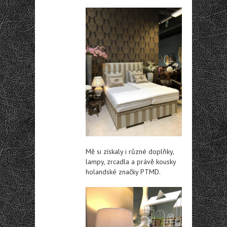
Mě si získaly i různé doplňky,
lampy, zrcadla a právě kousky
holandské značky PTMD.