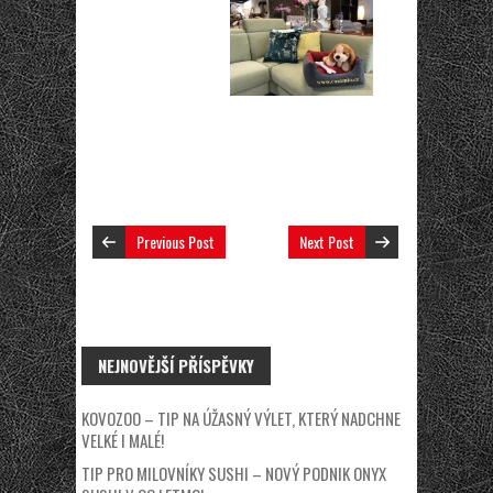
Previous Post
Next Post
NEJNOVĚJŠÍ PŘÍSPĚVKY
KOVOZOO – TIP NA ÚŽASNÝ VÝLET, KTERÝ NADCHNE
VELKÉ I MALÉ!
TIP PRO MILOVNÍKY SUSHI – NOVÝ PODNIK ONYX