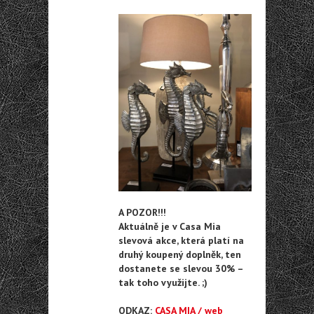
A POZOR!!!
Aktuálně je v Casa Mia
slevová akce, která platí na
druhý koupený doplněk, ten
dostanete se slevou 30% –
tak toho využijte. ;)
ODKAZ:
CASA MIA / web