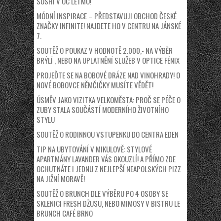
SUSHI V OC LETMO!
MÓDNÍ INSPIRACE – PŘEDSTAVUJI OBCHOD ČESKÉ
ZNAČKY INFINITE! NAJDETE HO V CENTRU NA JÁNSKÉ
7.
SOUTĚŽ O POUKAZ V HODNOTĚ 2.000,- NA VÝBĚR
BRÝLÍ , NEBO NA UPLATNĚNÍ SLUŽEB V OPTICE FÉNIX
PROJEĎTE SE NA BOBOVÉ DRÁZE NAD VINOHRADY! O
NOVÉ BOBOVCE NĚMČIČKY MUSÍTE VĚDĚT!
ÚSMĚV JAKO VIZITKA VELKOMĚSTA: PROČ SE PÉČE O
ZUBY STALA SOUČÁSTÍ MODERNÍHO ŽIVOTNÍHO
STYLU
SOUTĚŽ O RODINNOU VSTUPENKU DO CENTRA EDEN
TIP NA UBYTOVÁNÍ V MIKULOVĚ: STYLOVÉ
APARTMÁNY LAVANDER VÁS OKOUZLÍ! A PŘÍMO ZDE
OCHUTNÁTE I JEDNU Z NEJLEPŠÍ NEAPOLSKÝCH PIZZ
NA JIŽNÍ MORAVĚ!
SOUTĚŽ O BRUNCH DLE VÝBĚRU PO 4 OSOBY SE
SKLENICI FRESH DŽUSU, NEBO MIMOSY V BISTRU LE
BRUNCH CAFÉ BRNO