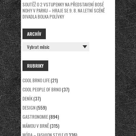
SOUTĚŽ O 2 VSTUPENKY NA PŘEDSTAVENÍ BOSÉ
NOHY V PARKU – HRAJE SE 9. 8. NA LETNÍ SCÉNĚ
DIVADLA BOLKA POLÍVKY
ARCHÍV
ARCHÍV
RUBRIKY
COOL BRNO LIFE
(21)
COOL PEOPLE OF BRNO
(37)
DENÍK
(37)
DESIGN
(559)
GASTRONOMIE
(894)
MÁMOU V BRNĚ
(315)
MÓDA – FASHION STYLE
(1 336)