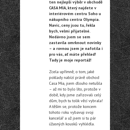
ten nejlepší výběr v obchodě
CASA MIA, který najdete v
interiérovém centru Soho u
nákupního centra Olympia.
Navíc, ceny jsou tu, řekla
bych, velmi přijatelné.
Nedávno jsem se sem
zastavila omrknout novinky
– a rovnou jsem je nafotila i
pro vás, ať máte přehled!
Tady je moje reportáž!
Zcela upřímně, o tom, jaké
poklady nabízí právě obchod
Casa Mia, jsem dlouho netušila
– až mi to bylo líto, protože v
době, kdy jsme zařizovali celý
dům, bych tu tolik věcí vybrala!
A těším se, protože koncem
tohoto roku vybavuji svoji
kancelář a už jsem si tu pár
úžasných kousků vyhlédla.