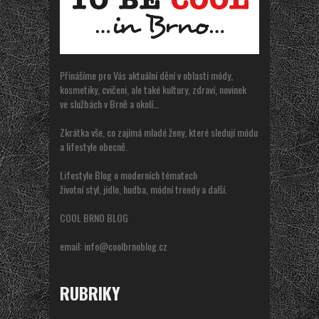
Přinášíme pro Vás aktuální dění v oblasti módy,
kosmetiky, cvičeni, ale také kultury, zdraví, novinek
ve službách v Brně a okolí…
Zkrátka vše, co zajímá mladé ženy, které sledují módu
a lifestyle obecně.
Lifestyle Blog o moderních tématech
životní styl, jídlo, hudba, módní trendy a další.
COOL BRNO BLOG
email:
info@coolbrnoblog.cz
RUBRIKY