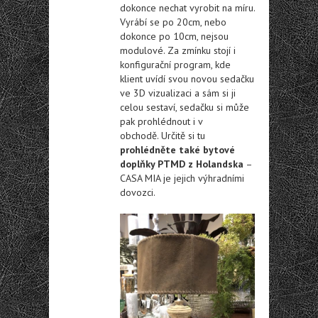
dokonce nechat vyrobit na míru.
Vyrábí se po 20cm, nebo
dokonce po 10cm, nejsou
modulové. Za zmínku stojí i
konfigurační program, kde
klient uvídí svou novou sedačku
ve 3D vizualizaci a sám si ji
celou sestaví, sedačku si může
pak prohlédnout i v
obchodě. Určitě si tu
prohlédněte také bytové
doplňky PTMD z Holandska
–
CASA MIA je jejich výhradními
dovozci.