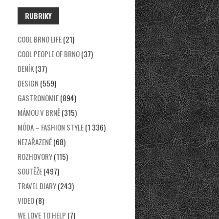
RUBRIKY
COOL BRNO LIFE
(21)
COOL PEOPLE OF BRNO
(37)
DENÍK
(37)
DESIGN
(559)
GASTRONOMIE
(894)
MÁMOU V BRNĚ
(315)
MÓDA – FASHION STYLE
(1 336)
NEZAŘAZENÉ
(68)
ROZHOVORY
(115)
SOUTĚŽE
(497)
TRAVEL DIARY
(243)
VIDEO
(8)
WE LOVE TO HELP
(7)