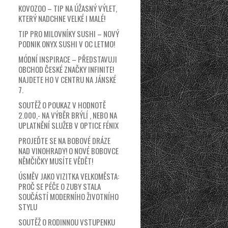
KOVOZOO – TIP NA ÚŽASNÝ VÝLET,
KTERÝ NADCHNE VELKÉ I MALÉ!
TIP PRO MILOVNÍKY SUSHI – NOVÝ
PODNIK ONYX SUSHI V OC LETMO!
MÓDNÍ INSPIRACE – PŘEDSTAVUJI
OBCHOD ČESKÉ ZNAČKY INFINITE!
NAJDETE HO V CENTRU NA JÁNSKÉ
7.
SOUTĚŽ O POUKAZ V HODNOTĚ
2.000,- NA VÝBĚR BRÝLÍ , NEBO NA
UPLATNĚNÍ SLUŽEB V OPTICE FÉNIX
PROJEĎTE SE NA BOBOVÉ DRÁZE
NAD VINOHRADY! O NOVÉ BOBOVCE
NĚMČIČKY MUSÍTE VĚDĚT!
ÚSMĚV JAKO VIZITKA VELKOMĚSTA:
PROČ SE PÉČE O ZUBY STALA
SOUČÁSTÍ MODERNÍHO ŽIVOTNÍHO
STYLU
SOUTĚŽ O RODINNOU VSTUPENKU