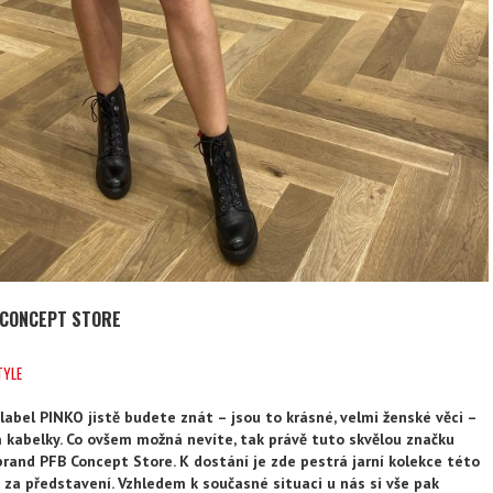
 CONCEPT STORE
TYLE
 label PINKO jistě budete znát – jsou to krásné, velmi ženské věci –
 a kabelky. Co ovšem možná nevíte, tak právě tuto skvělou značku
brand PFB Concept Store. K dostání je zde pestrá jarní kolekce této
 za představení. Vzhledem k současné situaci u nás si vše pak