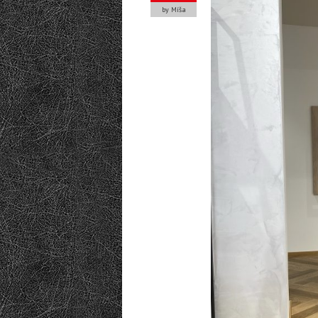
by Míša