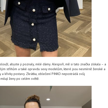
slouží, abyste ji poznaly, milé dámy. Alespoň, mě si tato značka získala – a
kvělým střihům a také opravdu sexy modelům, které jsou nesmírně ženské a
y a křivky postavy. Zkrátka, oblečení PINKO nepostrádá svůj
rý milují ženy po celém světě.