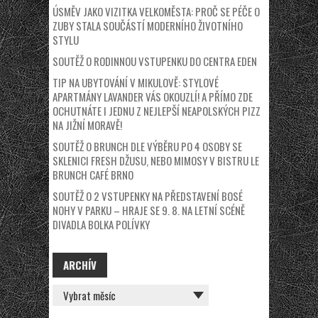
ÚSMĚV JAKO VIZITKA VELKOMĚSTA: PROČ SE PÉČE O
ZUBY STALA SOUČÁSTÍ MODERNÍHO ŽIVOTNÍHO
STYLU
SOUTĚŽ O RODINNOU VSTUPENKU DO CENTRA EDEN
TIP NA UBYTOVÁNÍ V MIKULOVĚ: STYLOVÉ
APARTMÁNY LAVANDER VÁS OKOUZLÍ! A PŘÍMO ZDE
OCHUTNÁTE I JEDNU Z NEJLEPŠÍ NEAPOLSKÝCH PIZZ
NA JIŽNÍ MORAVĚ!
SOUTĚŽ O BRUNCH DLE VÝBĚRU PO 4 OSOBY SE
SKLENICI FRESH DŽUSU, NEBO MIMOSY V BISTRU LE
BRUNCH CAFÉ BRNO
SOUTĚŽ O 2 VSTUPENKY NA PŘEDSTAVENÍ BOSÉ
NOHY V PARKU – HRAJE SE 9. 8. NA LETNÍ SCÉNĚ
DIVADLA BOLKA POLÍVKY
ARCHÍV
ARCHÍV