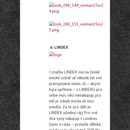
6. LINDEX
I značka LINDEX má na české
módní scéně už několik let své
právoplatné místo. Já – abych
byla upřímná – v LINDEXU pro
sebe moc věcí nenakupuji, pro
mě je zdejší móda až moc
usedlá. Za to pro děti je
LINDEX učiněný ráj:) Pro své
dva syny nakupuji v Lindexu
často a ráda – protože dětská
móda je tu absolutně TOP. Na