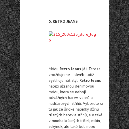
5. RETRO JEANS
Módu
Retro Jeans
já i Tereza
zbožňujeme – skvěle totiž
vystihuje náš styl.
Retro Jeans
nabízí úžasnou denimovou
módu, která se nebojí
odvážných barev, vzorů a
nadčasových střihů. Vyberete si
tu jak ze široké nabídky džínů
různých barev a střihů, ale také
z mnoha krásných triček, mikin,
sukýnek, ale také bot, nebo