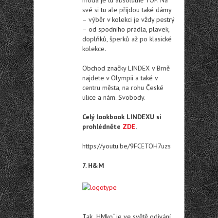
své si tu ale přijdou také dámy
– výběr v kolekci je vždy pestrý
– od spodního prádla, plavek,
doplňků, šperků až po klasické
kolekce.
Obchod značky LINDEX v Brně
najdete v Olympii a také v
centru města, na rohu České
ulice a nám. Svobody.
Celý lookbook LINDEXU si
prohlédněte
ZDE
.
https://youtu.be/9FCETOH7uzs
7. H&M
Tak „HMko“ je ve světě odívání