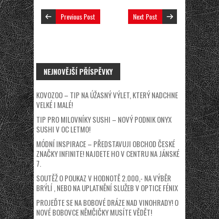
Previous Post
Next Post
NEJNOVĚJŠÍ PŘÍSPĚVKY
KOVOZOO – TIP NA ÚŽASNÝ VÝLET, KTERÝ NADCHNE
VELKÉ I MALÉ!
TIP PRO MILOVNÍKY SUSHI – NOVÝ PODNIK ONYX
SUSHI V OC LETMO!
MÓDNÍ INSPIRACE – PŘEDSTAVUJI OBCHOD ČESKÉ
ZNAČKY INFINITE! NAJDETE HO V CENTRU NA JÁNSKÉ
7.
SOUTĚŽ O POUKAZ V HODNOTĚ 2.000,- NA VÝBĚR
BRÝLÍ , NEBO NA UPLATNĚNÍ SLUŽEB V OPTICE FÉNIX
PROJEĎTE SE NA BOBOVÉ DRÁZE NAD VINOHRADY! O
NOVÉ BOBOVCE NĚMČIČKY MUSÍTE VĚDĚT!