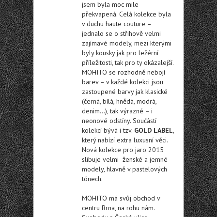
jsem byla moc mile
překvapená. Celá kolekce byla
v duchu haute couture –
jednalo se o střihově velmi
zajímavé modely, mezi kterými
byly kousky jak pro ležérní
příležitosti, tak pro ty okázalejší.
MOHITO se rozhodně nebojí
barev – v každé kolekci jsou
zastoupené barvy jak klasické
(černá, bílá, hnědá, modrá,
denim…), tak výrazné – i
neonové odstíny. Součástí
kolekcí bývá i tzv.
GOLD LABEL
,
který nabízí extra luxusní věci.
Nová kolekce pro jaro 2015
slibuje velmi ženské a jemné
modely, hlavně v pastelových
tónech.
MOHITO má svůj obchod v
centru Brna, na rohu nám.