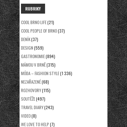
RUBRIKY
COOL BRNO LIFE
(21)
COOL PEOPLE OF BRNO
(37)
DENÍK
(37)
DESIGN
(559)
GASTRONOMIE
(894)
MÁMOU V BRNĚ
(315)
MÓDA – FASHION STYLE
(1 336)
NEZAŘAZENÉ
(68)
ROZHOVORY
(115)
SOUTĚŽE
(497)
TRAVEL DIARY
(243)
VIDEO
(8)
WE LOVE TO HELP
(7)