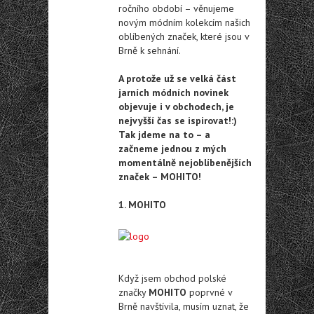
ročního období – věnujeme
novým módním kolekcím našich
oblíbených značek, které jsou v
Brně k sehnání.
A protože už se velká část
jarních módních novinek
objevuje i v obchodech, je
nejvyšší čas se ispirovat!:)
Tak jdeme na to – a
začneme jednou z mých
momentálně nejoblíbenějších
značek – MOHITO!
1. MOHITO
Když jsem obchod polské
značky
MOHITO
poprvné v
Brně navštívila, musím uznat, že