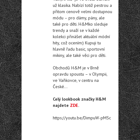
už klasika. Nabízí totiž pestrou a
přitom cenově velmi dostupnou
módu – pro dámy, pány, ale
také pro děti. H&Mko sleduje
trendy a snaží se v každé
kolekci přinášet aktuální módní
hity, což ocením:) Kupuji tu
hlavně řadu basic, sportovní
mikiny, ale také věci pro děti.
Obchodů H&M je v Brně
opravdu spoustu – v Olympii,
ve Vaňkovce, v centru na
České…
Celý lookbook značky H&M
najdete
ZDE
.
https://youtu.be/DimpuW-pMSc