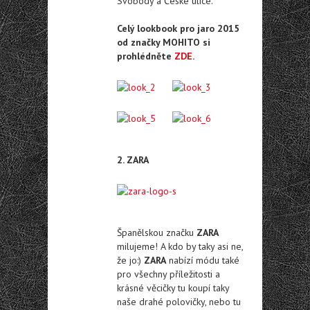
Svobody a České ulice.
Celý lookbook pro jaro 2015
od značky MOHITO si
prohlédněte
ZDE
.
2. ZARA
Španělskou značku
ZARA
milujeme! A kdo by taky asi ne,
že jo:)
ZARA
nabízí módu také
pro všechny příležitosti a
krásné věcičky tu koupí taky
naše drahé polovičky, nebo tu