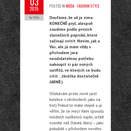
03
POSTED IN
MÓDA - FASHION STYLE
2015
Doufáme, že už je zima
by Míša
KONEČNĚ pryč, alespoň
soudíme podle prvních
slunečních paprsků, které
začínají svítit. Nevím, jak u
Vás, ale já mám vždy s
příchodem jara
neodolatelnou potřebu
nakoupit si pár nových
outfitů, ve kterých se budu
cítit…zkrátka dostatečně
JARNĚ:)
Očekávám proto nové jarní
kolekce v obchodech, jako na
trní:) Pokud to máte stejně a já
věřím, že se mezi Vámi spoustu
módních nadšenců najde, určitě
oceníte náš článek, který – jako
pokaždé s příchodem nového