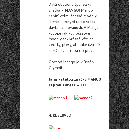
Další oblíbená španělská
značka –
MANGO!
Mango
nabízí velmi ženské modely,
kterým nechybí často velká
dávka rafinovanosti. V Mangu
koupíte jak volnočasové
modely, tak krásné věci na
večírky, plesy, ale také úžasné
kostýmky – třeba do práce.
Obchod Mango je v Brně v
Olympii.
Jarní katalog značky MANGO
si prohlédněte –
ZDE
.
4. RESERVED