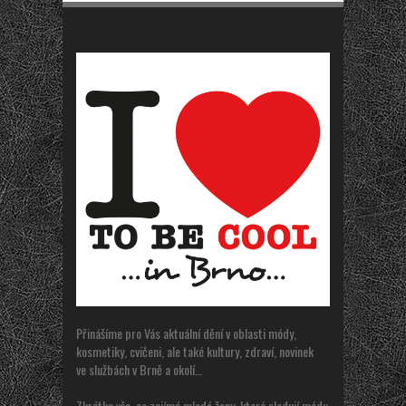
Přinášíme pro Vás aktuální dění v oblasti módy,
kosmetiky, cvičeni, ale také kultury, zdraví, novinek
ve službách v Brně a okolí…
Zkrátka vše, co zajímá mladé ženy, které sledují módu