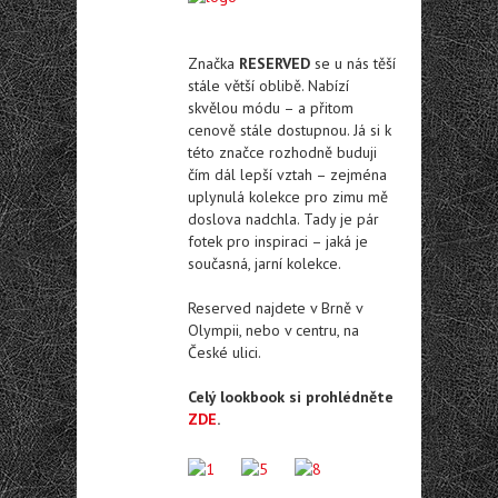
Značka
RESERVED
se u nás těší
stále větší oblibě. Nabízí
skvělou módu – a přitom
cenově stále dostupnou. Já si k
této značce rozhodně buduji
čím dál lepší vztah – zejména
uplynulá kolekce pro zimu mě
doslova nadchla. Tady je pár
fotek pro inspiraci – jaká je
současná, jarní kolekce.
Reserved najdete v Brně v
Olympii, nebo v centru, na
České ulici.
Celý lookbook si prohlédněte
ZDE
.