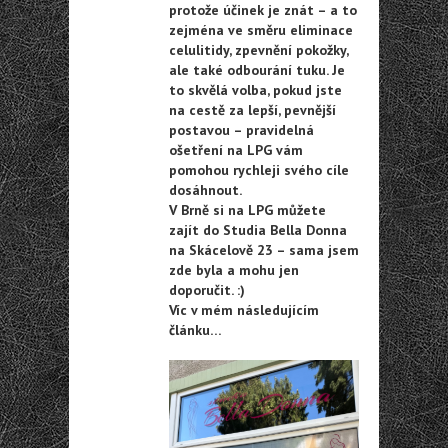
protože účinek je znát – a to
zejména ve směru eliminace
celulitidy, zpevnění pokožky,
ale také odbourání tuku. Je
to skvělá volba, pokud jste
na cestě za lepší, pevnější
postavou – pravidelná
ošetření na LPG vám
pomohou rychleji svého cíle
dosáhnout.
V Brně si na LPG můžete
zajít do Studia Bella Donna
na Skácelově 23 – sama jsem
zde byla a mohu jen
doporučit. :)
Víc v mém následujícím
článku…