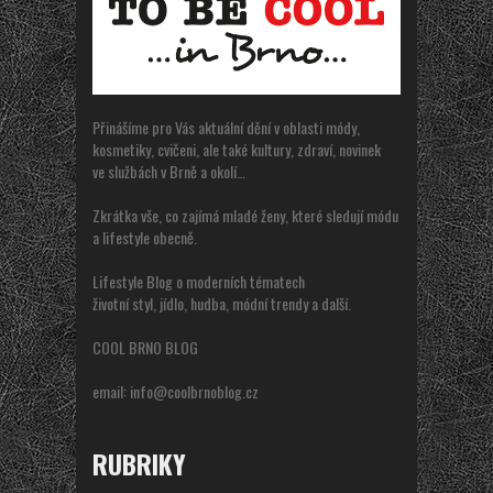
Přinášíme pro Vás aktuální dění v oblasti módy,
kosmetiky, cvičeni, ale také kultury, zdraví, novinek
ve službách v Brně a okolí…
Zkrátka vše, co zajímá mladé ženy, které sledují módu
a lifestyle obecně.
Lifestyle Blog o moderních tématech
životní styl, jídlo, hudba, módní trendy a další.
COOL BRNO BLOG
email:
info@coolbrnoblog.cz
RUBRIKY