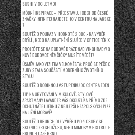
SUSHI V OC LETMO!
MÓDNÍ INSPIRACE – PŘEDSTAVUJI OBCHOD ČESKÉ
ZNAČKY INFINITE! NAJDETE HO V CENTRU NA JÁNSKÉ
7.
SOUTĚŽ O POUKAZ V HODNOTĚ 2.000,- NA VÝBĚR
BRÝLÍ , NEBO NA UPLATNĚNÍ SLUŽEB V OPTICE FÉNIX
PROJEĎTE SE NA BOBOVÉ DRÁZE NAD VINOHRADY! O
NOVÉ BOBOVCE NĚMČIČKY MUSÍTE VĚDĚT!
ÚSMĚV JAKO VIZITKA VELKOMĚSTA: PROČ SE PÉČE O
ZUBY STALA SOUČÁSTÍ MODERNÍHO ŽIVOTNÍHO
STYLU
SOUTĚŽ O RODINNOU VSTUPENKU DO CENTRA EDEN
TIP NA UBYTOVÁNÍ V MIKULOVĚ: STYLOVÉ
APARTMÁNY LAVANDER VÁS OKOUZLÍ! A PŘÍMO ZDE
OCHUTNÁTE I JEDNU Z NEJLEPŠÍ NEAPOLSKÝCH PIZZ
NA JIŽNÍ MORAVĚ!
SOUTĚŽ O BRUNCH DLE VÝBĚRU PO 4 OSOBY SE
SKLENICI FRESH DŽUSU, NEBO MIMOSY V BISTRU LE
BRUNCH CAFÉ BRNO