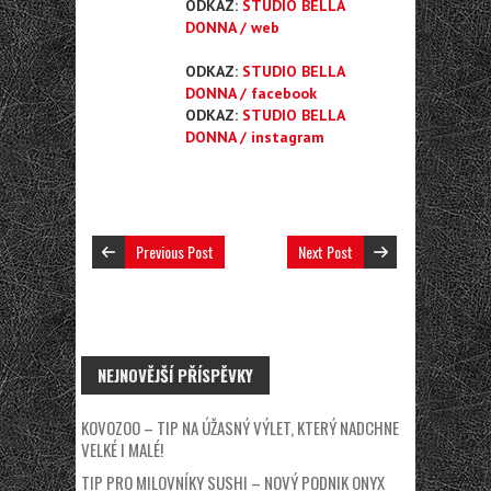
ODKAZ:
STUDIO BELLA
DONNA / web
ODKAZ:
STUDIO BELLA
DONNA / facebook
ODKAZ:
STUDIO BELLA
DONNA / instagram
Previous Post
Next Post
NEJNOVĚJŠÍ PŘÍSPĚVKY
KOVOZOO – TIP NA ÚŽASNÝ VÝLET, KTERÝ NADCHNE
VELKÉ I MALÉ!
TIP PRO MILOVNÍKY SUSHI – NOVÝ PODNIK ONYX