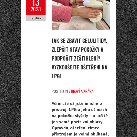
13
2023
by Míša
JAK SE ZBAVIT CELULITIDY,
ZLEPŠIT STAV POKOŽKY A
PODPOŘIT ZEŠTÍHLENÍ?
VYZKOUŠEJTE OŠETŘENÍ NA
LPG!
POSTED IN
ZDRAVÍ A KRÁSA
Věřím, že už jste mnohé o
přístroji LPG a jeho účincích
na pokožku slyšely – a určitě
jen samé pozitivní ohlasy.
Opravdu, ošetření tímto
přístrojem je velmi oblíbené,