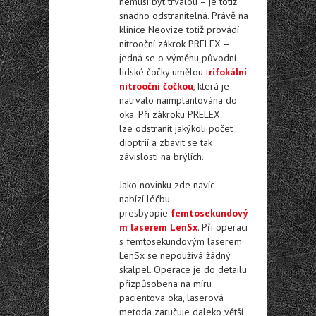
nemusí být trvalou – je totiž
snadno odstranitelná. Právě na
klinice Neovize totiž provádí
nitrooční zákrok PRELEX –
jedná se o výměnu původní
lidské čočky umělou
t
rifokální
nitrooční čočkou
, která je
natrvalo naimplantována do
oka. Při zákroku PRELEX
lze odstranit jakýkoli počet
dioptrií a zbavit se tak
závislosti na brýlích.
Jako novinku zde navíc
nabízí léčbu
presbyopie
femtosekundový
m laserem LenSx
. Při operaci
s femtosekundovým laserem
LenSx se nepoužívá žádný
skalpel. Operace je do detailu
přizpůsobena na míru
pacientova oka, laserová
metoda zaručuje daleko větší