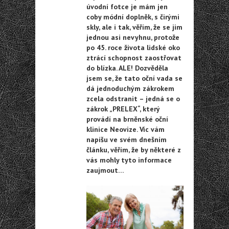
úvodní fotce je mám jen
coby módní doplněk, s čirými
skly, ale i tak, věřím, že se jim
jednou asi nevyhnu, protože
po 45. roce života lidské oko
ztrácí schopnost zaostřovat
do blízka. ALE! Dozvěděla
jsem se, že tato oční vada se
dá jednoduchým zákrokem
zcela odstranit – jedná se o
zákrok „PRELEX“, který
provádí na brněnské oční
klinice Neovize. Víc vám
napíšu ve svém dnešním
článku, věřím, že by některé z
vás mohly tyto informace
zaujmout…