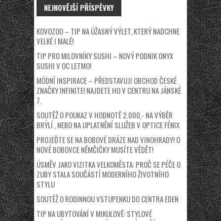
NEJNOVĚJŠÍ PŘÍSPĚVKY
KOVOZOO – TIP NA ÚŽASNÝ VÝLET, KTERÝ NADCHNE
VELKÉ I MALÉ!
TIP PRO MILOVNÍKY SUSHI – NOVÝ PODNIK ONYX
SUSHI V OC LETMO!
MÓDNÍ INSPIRACE – PŘEDSTAVUJI OBCHOD ČESKÉ
ZNAČKY INFINITE! NAJDETE HO V CENTRU NA JÁNSKÉ
7.
SOUTĚŽ O POUKAZ V HODNOTĚ 2.000,- NA VÝBĚR
BRÝLÍ , NEBO NA UPLATNĚNÍ SLUŽEB V OPTICE FÉNIX
PROJEĎTE SE NA BOBOVÉ DRÁZE NAD VINOHRADY! O
NOVÉ BOBOVCE NĚMČIČKY MUSÍTE VĚDĚT!
ÚSMĚV JAKO VIZITKA VELKOMĚSTA: PROČ SE PÉČE O
ZUBY STALA SOUČÁSTÍ MODERNÍHO ŽIVOTNÍHO
STYLU
SOUTĚŽ O RODINNOU VSTUPENKU DO CENTRA EDEN
TIP NA UBYTOVÁNÍ V MIKULOVĚ: STYLOVÉ