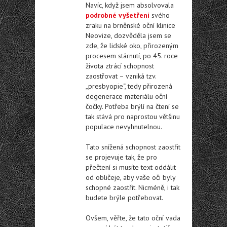
Navíc, když jsem absolvovala
podrobné vyšetření
svého
zraku na brněnské oční klinice
Neovize, dozvěděla jsem se
zde, že lidské oko, přirozeným
procesem stárnutí, po 45. roce
života ztrácí schopnost
zaostřovat – vzniká tzv.
„presbyopie“, tedy přirozená
degenerace materiálu oční
čočky. Potřeba brýlí na čtení se
tak stává pro naprostou většinu
populace nevyhnutelnou.
Tato snížená schopnost zaostřit
se projevuje tak, že pro
přečtení si musíte text oddálit
od obličeje, aby vaše oči byly
schopné zaostřit. Nicméně, i tak
budete brýle potřebovat.
Ovšem, věřte, že tato oční vada