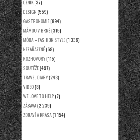
DENÍK
(37)
DESIGN
(559)
GASTRONOMIE
(894)
MÁMOU V BRNĚ
(315)
MÓDA – FASHION STYLE
(1 336)
NEZAŘAZENÉ
(68)
ROZHOVORY
(115)
SOUTĚŽE
(497)
TRAVEL DIARY
(243)
VIDEO
(8)
WE LOVE TO HELP
(7)
ZÁBAVA
(2 239)
ZDRAVÍ A KRÁSA
(1 154)