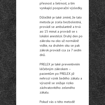
přesnost a šetrnost, a tím
vynikající pooperační výsledky.
Důležité je také zmínit, že tato
metoda je zcela bezbolestná,
provádí se ambulantně a trvá
asi 15 minut a provádí se s
lokální anestézií. Druhý den po
zákroku na oko už normálně
vidíte, na druhém oku se pak
zákrok provádí cca za 7 sedm
dnů.
PRELEX je také preventivním
léčebným zákrokem –
pacientům po PRELEX již
nehrozí vznik šedého zákalu a
výrazně se snižuje riziko
záchvatovitého zeleného
zákalu.
Pokud vás o této metodě