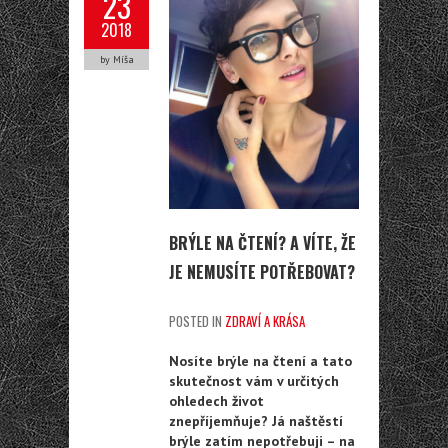
23
2018
by Míša
BRÝLE NA ČTENÍ? A VÍTE, ŽE
JE NEMUSÍTE POTŘEBOVAT?
POSTED IN
ZDRAVÍ A KRÁSA
Nosíte brýle na čtení a tato
skutečnost vám v určitých
ohledech život
znepříjemňuje? Já naštěstí
brýle zatím nepotřebuji – na