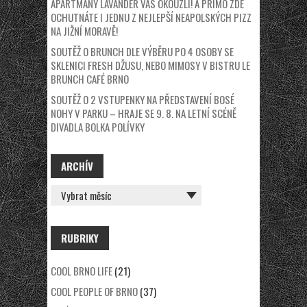
APARTMÁNY LAVANDER VÁS OKOUZLÍ! A PŘÍMO ZDE
OCHUTNÁTE I JEDNU Z NEJLEPŠÍ NEAPOLSKÝCH PIZZ
NA JIŽNÍ MORAVĚ!
SOUTĚŽ O BRUNCH DLE VÝBĚRU PO 4 OSOBY SE
SKLENICI FRESH DŽUSU, NEBO MIMOSY V BISTRU LE
BRUNCH CAFÉ BRNO
SOUTĚŽ O 2 VSTUPENKY NA PŘEDSTAVENÍ BOSÉ
NOHY V PARKU – HRAJE SE 9. 8. NA LETNÍ SCÉNĚ
DIVADLA BOLKA POLÍVKY
ARCHÍV
ARCHÍV
RUBRIKY
COOL BRNO LIFE
(21)
COOL PEOPLE OF BRNO
(37)