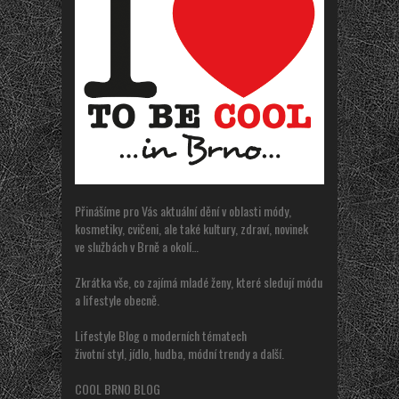
Přinášíme pro Vás aktuální dění v oblasti módy,
kosmetiky, cvičeni, ale také kultury, zdraví, novinek
ve službách v Brně a okolí…
Zkrátka vše, co zajímá mladé ženy, které sledují módu
a lifestyle obecně.
Lifestyle Blog o moderních tématech
životní styl, jídlo, hudba, módní trendy a další.
COOL BRNO BLOG