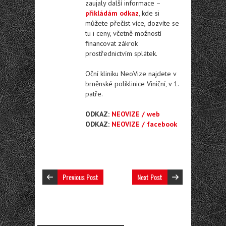
zaujaly další informace –
přikládám odkaz
, kde si
můžete přečíst více, dozvíte se
tu i ceny, včetně možností
financovat zákrok
prostřednictvím splátek.
Oční kliniku NeoVize najdete v
brněnské poliklinice Viniční, v 1.
patře.
ODKAZ:
NEOVIZE / web
ODKAZ:
NEOVIZE / facebook
Previous Post
Next Post