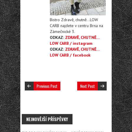
Bistro Zdravě, chutně…LOW
CARB najdete v centru Brna na
Zámečnické 3.
ODKAZ:
ZDRAVĚ, CHUTNĚ…
LOW CARB / instagram
ODKAZ:
ZDRAVĚ, CHUTNĚ…
LOW CARB / facebook
Previous Post
Next Post
NEJNOVĚJŠÍ PŘÍSPĚVKY