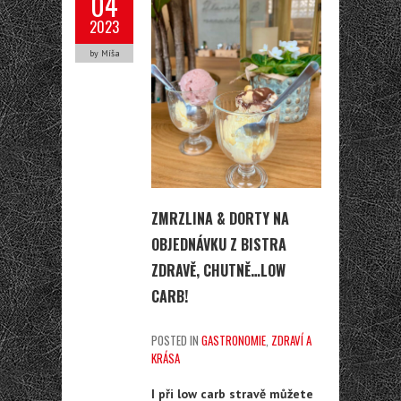
04
2023
by Míša
ZMRZLINA & DORTY NA
OBJEDNÁVKU Z BISTRA
ZDRAVĚ, CHUTNĚ…LOW
CARB!
POSTED IN
GASTRONOMIE
,
ZDRAVÍ A
KRÁSA
I při low carb stravě můžete