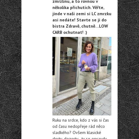
zmrzlinu, a to rovnou v
několika příchutích. Věřte,
jinde v naší zemi si LC zmrzku
asi nedáte! Stavte se ji do
bistra Zdravě, chutně…LOW
CARB ochutnat! :)
Ruku na srdce, kdo z vás si čas
od času nedopřeje rád něco
sladkého? Ovšem klasické
dorty, dezerty…ty se opravdu