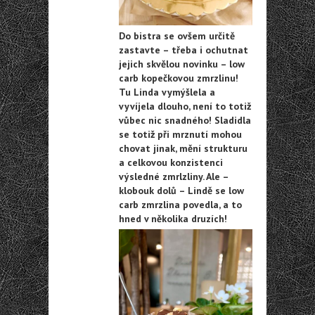
Do bistra se ovšem určitě
zastavte – třeba i ochutnat
jejich skvělou novinku – low
carb kopečkovou zmrzlinu!
Tu Linda vymýšlela a
vyvíjela dlouho, není to totiž
vůbec nic snadného! Sladidla
se totiž při mrznutí mohou
chovat jinak, mění strukturu
a celkovou konzistenci
výsledné zmrlzliny. Ale –
klobouk dolů – Lindě se low
carb zmrzlina povedla, a to
hned v několika druzích!