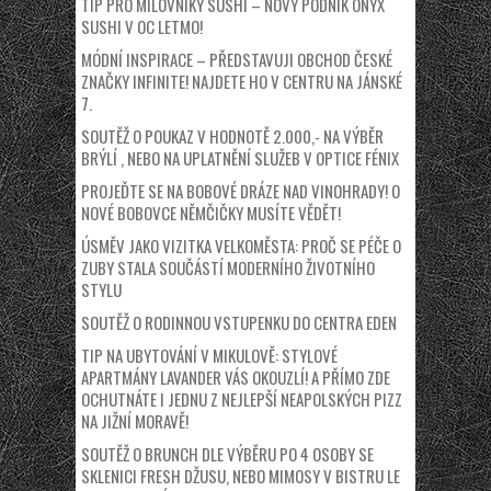
TIP PRO MILOVNÍKY SUSHI – NOVÝ PODNIK ONYX
SUSHI V OC LETMO!
MÓDNÍ INSPIRACE – PŘEDSTAVUJI OBCHOD ČESKÉ
ZNAČKY INFINITE! NAJDETE HO V CENTRU NA JÁNSKÉ
7.
SOUTĚŽ O POUKAZ V HODNOTĚ 2.000,- NA VÝBĚR
BRÝLÍ , NEBO NA UPLATNĚNÍ SLUŽEB V OPTICE FÉNIX
PROJEĎTE SE NA BOBOVÉ DRÁZE NAD VINOHRADY! O
NOVÉ BOBOVCE NĚMČIČKY MUSÍTE VĚDĚT!
ÚSMĚV JAKO VIZITKA VELKOMĚSTA: PROČ SE PÉČE O
ZUBY STALA SOUČÁSTÍ MODERNÍHO ŽIVOTNÍHO
STYLU
SOUTĚŽ O RODINNOU VSTUPENKU DO CENTRA EDEN
TIP NA UBYTOVÁNÍ V MIKULOVĚ: STYLOVÉ
APARTMÁNY LAVANDER VÁS OKOUZLÍ! A PŘÍMO ZDE
OCHUTNÁTE I JEDNU Z NEJLEPŠÍ NEAPOLSKÝCH PIZZ
NA JIŽNÍ MORAVĚ!
SOUTĚŽ O BRUNCH DLE VÝBĚRU PO 4 OSOBY SE
SKLENICI FRESH DŽUSU, NEBO MIMOSY V BISTRU LE