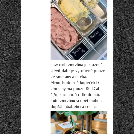
Low carb zmrzlina je slazená
stévií, dále je vyrobené pouze
ze smetany a mléka.
Mimochodem, 1 kopeček LC
zmrzliny má pouze 80 kCal a
1,5g sacharidů ( dle druhu).
Tuto zmrzlinu si opět mohou
dopřát i diabetici a celiaci.