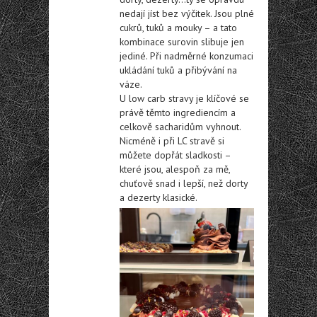
nedají jíst bez výčitek. Jsou plné
cukrů, tuků a mouky – a tato
kombinace surovin slibuje jen
jediné. Při nadměrné konzumaci
ukládání tuků a přibývání na
váze.
U low carb stravy je klíčové se
právě těmto ingrediencím a
celkově sacharidům vyhnout.
Nicméně i při LC stravě si
můžete dopřát sladkosti –
které jsou, alespoň za mě,
chuťově snad i lepší, než dorty
a dezerty klasické.