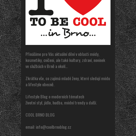
Přinášíme pro Vás aktuální dění v oblasti módy,
kosmetiky, cvičeni, ale také kultury, zdraví, novinek
ve službách v Brně a okolí…
Zkrátka vše, co zajímá mladé ženy, které sledují módu
a lifestyle obecně.
Lifestyle Blog o moderních tématech
životní styl, jídlo, hudba, módní trendy a další.
COOL BRNO BLOG
email:
info@coolbrnoblog.cz