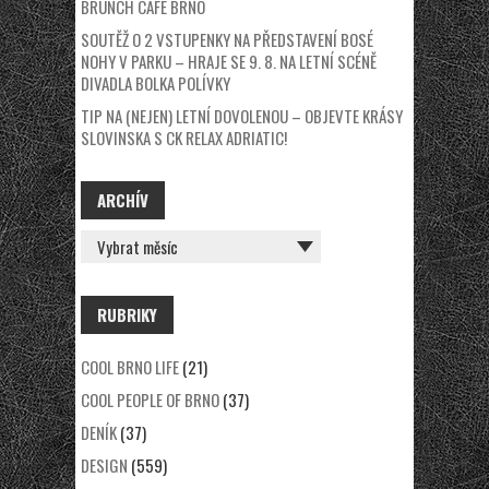
BRUNCH CAFÉ BRNO
SOUTĚŽ O 2 VSTUPENKY NA PŘEDSTAVENÍ BOSÉ
NOHY V PARKU – HRAJE SE 9. 8. NA LETNÍ SCÉNĚ
DIVADLA BOLKA POLÍVKY
TIP NA (NEJEN) LETNÍ DOVOLENOU – OBJEVTE KRÁSY
SLOVINSKA S CK RELAX ADRIATIC!
ARCHÍV
ARCHÍV
RUBRIKY
COOL BRNO LIFE
(21)
COOL PEOPLE OF BRNO
(37)
DENÍK
(37)
DESIGN
(559)