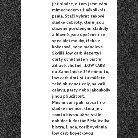
jíst sladce, o tom jsem vám
mimochodem už několikrát
psala. Stačí vybrat takové
sladké dobroty, které jsou
slazené povolenými sladidly
a hlavně, jsou upečené i ze
speciální mouky, třeba z
kokosové, nebo mandlové…
Skvělé low carb dezerty i
dorty ochutnáte v bistru
Zdravě, chutně…LOW CARB
na Zámečnické 3! A mimo to,
low carb dort si tu můžete
také objednat celý, na vaši
oslavu, party, nebo jakoukoliv
jinou příležitost.
Musím vám pak napsat i o
sladké novince, která je v
tomto bistru už ve stálé
nabídce k dostání! Majitelka
bistra, Linda, totiž vyvinula
low carb kopečkovou