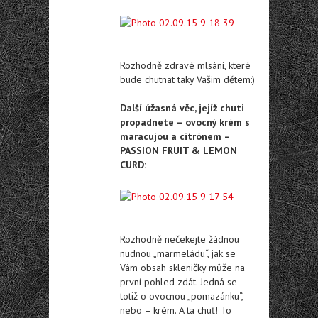
Rozhodně zdravé mlsání, které
bude chutnat taky Vašim dětem:)
Další úžasná věc, jejíž chuti
propadnete – ovocný krém s
maracujou a citrónem –
PASSION FRUIT & LEMON
CURD:
Rozhodně nečekejte žádnou
nudnou „marmeládu“, jak se
Vám obsah skleničky může na
první pohled zdát. Jedná se
totiž o ovocnou „pomazánku“,
nebo – krém. A ta chuť! To