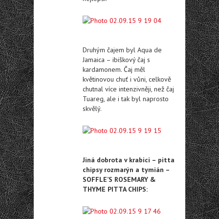
Druhým čajem byl Aqua de
Jamaica – ibiškový čaj s
kardamonem. Čaj měl
květinovou chuť i vůni, celkově
chutnal více intenzivněji, než čaj
Tuareg, ale i tak byl naprosto
skvělý.
Jiná dobrota v krabici – pitta
chipsy rozmarýn a tymián –
SOFFLE’S ROSEMARY &
THYME PITTA CHIPS: