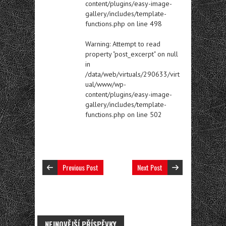
content/plugins/easy-image-
gallery/includes/template-
functions.php
on line
498
Warning
: Attempt to read
property "post_excerpt" on null
in
/data/web/virtuals/290633/virt
ual/www/wp-
content/plugins/easy-image-
gallery/includes/template-
functions.php
on line
502
Previous Post
Next Post
NEJNOVĚJŠÍ PŘÍSPĚVKY