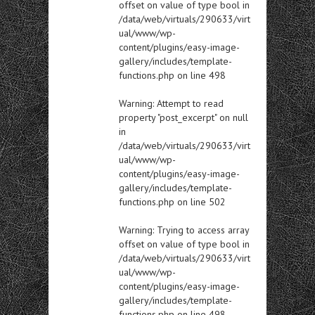
offset on value of type bool in
/data/web/virtuals/290633/virt
ual/www/wp-
content/plugins/easy-image-
gallery/includes/template-
functions.php
on line
498
Warning
: Attempt to read
property "post_excerpt" on null
in
/data/web/virtuals/290633/virt
ual/www/wp-
content/plugins/easy-image-
gallery/includes/template-
functions.php
on line
502
Warning
: Trying to access array
offset on value of type bool in
/data/web/virtuals/290633/virt
ual/www/wp-
content/plugins/easy-image-
gallery/includes/template-
functions.php
on line
498