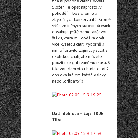
finální podobě chutná skvěle.
Složení je opět naprosto „v
pohodě“ – bez chemie a
zbytečných konzervantů. Kromě
výše zmíněných surovin dresink
obsahuje ještě pomerančovou
šťávu, která mu dodává opět
více kyselou chuť. Výborně s
ním připravíte zajímavý salát s
exotickou chutí, ale můžete
použít i ke grilovanému masu. S
takovou dobrotou budete totiž
doslova králem každé oslavy,
nebo „grilpárty“:)
Další dobrota – čaje TRUE
TEA: