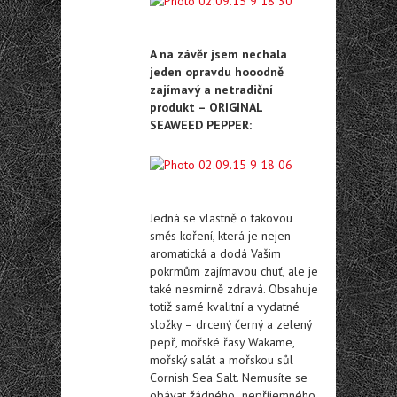
A na závěr jsem nechala
jeden opravdu hooodně
zajímavý a netradiční
produkt – ORIGINAL
SEAWEED PEPPER:
Jedná se vlastně o takovou
směs koření, která je nejen
aromatická a dodá Vašim
pokrmům zajímavou chuť, ale je
také nesmírně zdravá. Obsahuje
totiž samé kvalitní a vydatné
složky – drcený černý a zelený
pepř, mořské řasy Wakame,
mořský salát a mořskou sůl
Cornish Sea Salt. Nemusíte se
obávat žádného „nepříjemného