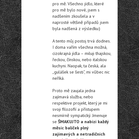
pro mě. Všechno jídlo, které
pro mě bylo nové, jsem s
nadšením zkoušela a v
naprosté většině případů jsem
byla nadšená z výsledku:)
A tento můj postoj trvá dodnes.
I doma vařím všechna možná,
cizokrajná jídla – miluji thajskou,
řeckou, čínskou, nebo italskou
kuchyni. Naopak, ta česká, ala
„gulášek se šesti“, mi vůbec nic
neříká.
Proto mě zaujala jedna
zajímavá služba, nebo
respektive projekt, který je mi
svoji filozofií a přístupem
nesmírně sympatický. Jmenuje
se
ŠMAKUJTO a nabízí každý
měsíc balíček plný
zajímavých a netradičních