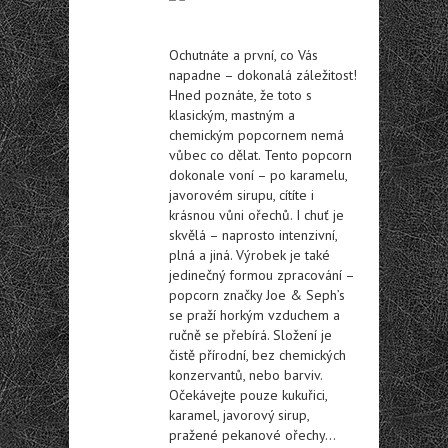
Ochutnáte a první, co Vás
napadne – dokonalá záležitost!
Hned poznáte, že toto s
klasickým, mastným a
chemickým popcornem nemá
vůbec co dělat. Tento popcorn
dokonale voní – po karamelu,
javorovém sirupu, cítíte i
krásnou vůni ořechů. I chuť je
skvělá – naprosto intenzivní,
plná a jiná. Výrobek je také
jedinečný formou zpracování –
popcorn značky Joe & Seph’s
se praží horkým vzduchem a
ručně se přebírá. Složení je
čistě přírodní, bez chemických
konzervantů, nebo barviv.
Očekávejte pouze kukuřici,
karamel, javorový sirup,
pražené pekanové ořechy…