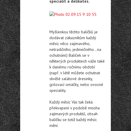
specialit a delikates.
Myšlenkou těchto balíčků je
dodávat zákazníkům každý
měsíc něco zajímavého,
netradičního, jedinečného…na
ochutnání:) Balíček se v
některých produktech váže také
k danému ročnímu období
(např. v létě můžete ochutnat
skvělé salátové dresinky,
grilovací omáčky, nebo ovocné
speciality.
Každý měsíc Vás tak čeká
překvapení v podobě mnoha
zajímavých produktů, obsah
balíčku se totiž každý měsíc
mění.