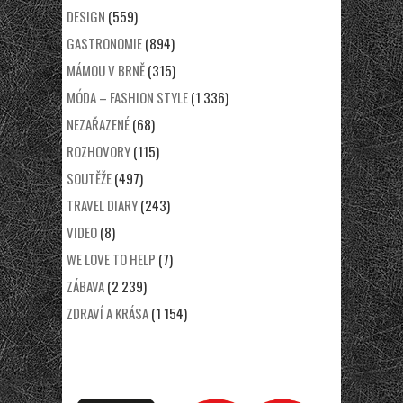
DESIGN
(559)
GASTRONOMIE
(894)
MÁMOU V BRNĚ
(315)
MÓDA – FASHION STYLE
(1 336)
NEZAŘAZENÉ
(68)
ROZHOVORY
(115)
SOUTĚŽE
(497)
TRAVEL DIARY
(243)
VIDEO
(8)
WE LOVE TO HELP
(7)
ZÁBAVA
(2 239)
ZDRAVÍ A KRÁSA
(1 154)