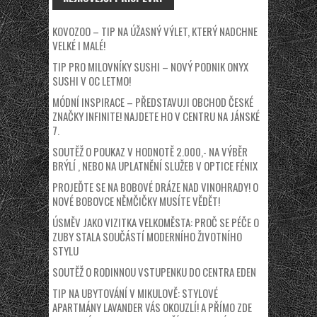
KOVOZOO – TIP NA ÚŽASNÝ VÝLET, KTERÝ NADCHNE
VELKÉ I MALÉ!
TIP PRO MILOVNÍKY SUSHI – NOVÝ PODNIK ONYX
SUSHI V OC LETMO!
MÓDNÍ INSPIRACE – PŘEDSTAVUJI OBCHOD ČESKÉ
ZNAČKY INFINITE! NAJDETE HO V CENTRU NA JÁNSKÉ
7.
SOUTĚŽ O POUKAZ V HODNOTĚ 2.000,- NA VÝBĚR
BRÝLÍ , NEBO NA UPLATNĚNÍ SLUŽEB V OPTICE FÉNIX
PROJEĎTE SE NA BOBOVÉ DRÁZE NAD VINOHRADY! O
NOVÉ BOBOVCE NĚMČIČKY MUSÍTE VĚDĚT!
ÚSMĚV JAKO VIZITKA VELKOMĚSTA: PROČ SE PÉČE O
ZUBY STALA SOUČÁSTÍ MODERNÍHO ŽIVOTNÍHO
STYLU
SOUTĚŽ O RODINNOU VSTUPENKU DO CENTRA EDEN
TIP NA UBYTOVÁNÍ V MIKULOVĚ: STYLOVÉ
APARTMÁNY LAVANDER VÁS OKOUZLÍ! A PŘÍMO ZDE