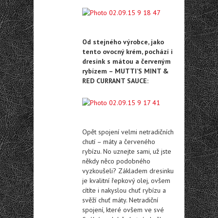
Od stejného výrobce, jako
tento ovocný krém, pochází i
dresink s mátou a červeným
rybízem – MUTTI’S MINT &
RED CURRANT SAUCE:
Opět spojení velmi netradičních
chutí – máty a červeného
rybízu. No uznejte sami, už jste
někdy něco podobného
vyzkoušeli? Základem dresinku
je kvalitní řepkový olej, ovšem
cítíte i nakyslou chuť rybízu a
svěží chuť máty. Netradiční
spojení, které ovšem ve své