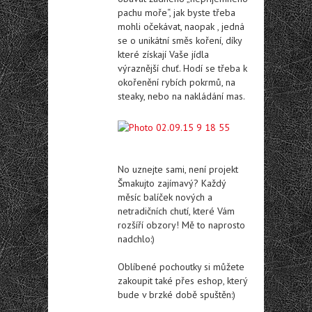
pachu moře“, jak byste třeba
mohli očekávat, naopak , jedná
se o unikátní směs koření, díky
které získají Vaše jídla
výraznější chuť. Hodí se třeba k
okořenění rybích pokrmů, na
steaky, nebo na nakládání mas.
No uznejte sami, není projekt
Šmakujto zajímavý? Každý
měsíc balíček nových a
netradičních chutí, které Vám
rozšíří obzory! Mě to naprosto
nadchlo:)
Oblíbené pochoutky si můžete
zakoupit také přes eshop, který
bude v brzké době spuštěn:)