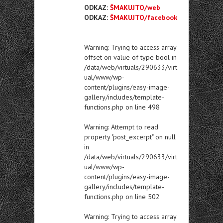
ODKAZ:
ŠMAKUJTO/web
ODKAZ:
ŠMAKUJTO/facebook
Warning
: Trying to access array
offset on value of type bool in
/data/web/virtuals/290633/virt
ual/www/wp-
content/plugins/easy-image-
gallery/includes/template-
functions.php
on line
498
Warning
: Attempt to read
property "post_excerpt" on null
in
/data/web/virtuals/290633/virt
ual/www/wp-
content/plugins/easy-image-
gallery/includes/template-
functions.php
on line
502
Warning
: Trying to access array