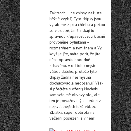
Tak trochu jiné chipsy, než jste
běžně zvyklí:) Tyto chipsy jsou
vyrabené z pita chleba a pečou
se v troubě, čímž získají tu
správnou křupavost. Jsou krásně
provoněné bylinkami –
rozmarýnem a tymiánem a Vy,
když je jíte, máte pocit, že jíte
něco opravdu hooodně
zdravého. A od toho nejste
vůbec daleko, protože tyto
chipsy žádná nesmyslná
dochucovadla neobsahují. Však
si přečtěte složení:) Nechybí
samozřejmě olivový olej, ale
ten je považovaný za jeden z
nejkvalitnějších tuků vůbec.
Zkrátka, super dobrota na
večerní posezení s vínem!