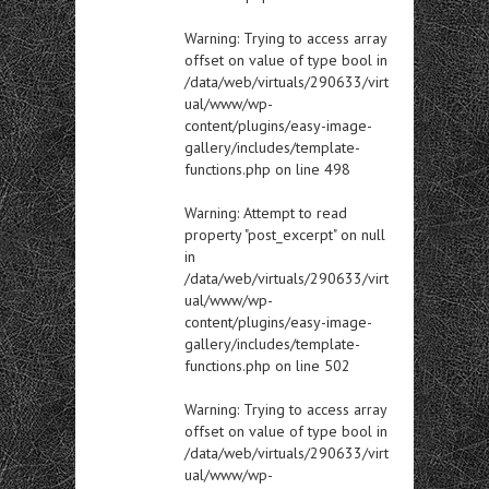
Warning
: Trying to access array
offset on value of type bool in
/data/web/virtuals/290633/virt
ual/www/wp-
content/plugins/easy-image-
gallery/includes/template-
functions.php
on line
498
Warning
: Attempt to read
property "post_excerpt" on null
in
/data/web/virtuals/290633/virt
ual/www/wp-
content/plugins/easy-image-
gallery/includes/template-
functions.php
on line
502
Warning
: Trying to access array
offset on value of type bool in
/data/web/virtuals/290633/virt
ual/www/wp-