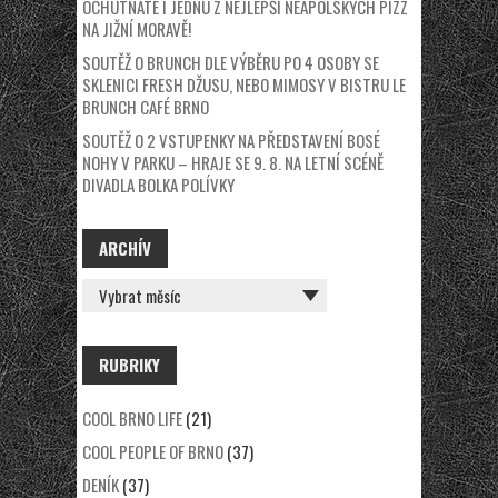
OCHUTNÁTE I JEDNU Z NEJLEPŠÍ NEAPOLSKÝCH PIZZ
NA JIŽNÍ MORAVĚ!
SOUTĚŽ O BRUNCH DLE VÝBĚRU PO 4 OSOBY SE
SKLENICI FRESH DŽUSU, NEBO MIMOSY V BISTRU LE
BRUNCH CAFÉ BRNO
SOUTĚŽ O 2 VSTUPENKY NA PŘEDSTAVENÍ BOSÉ
NOHY V PARKU – HRAJE SE 9. 8. NA LETNÍ SCÉNĚ
DIVADLA BOLKA POLÍVKY
ARCHÍV
ARCHÍV
RUBRIKY
COOL BRNO LIFE
(21)
COOL PEOPLE OF BRNO
(37)
DENÍK
(37)