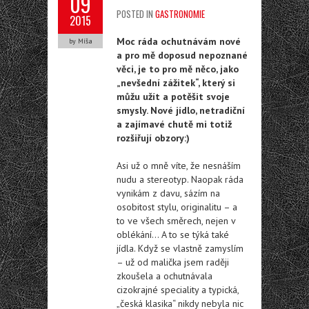
09
POSTED IN
GASTRONOMIE
2015
Moc ráda ochutnávám nové
by Míša
a pro mě doposud nepoznané
věci, je to pro mě něco, jako
„nevšední zážitek“, který si
můžu užít a potěšit svoje
smysly. Nové jídlo, netradiční
a zajímavé chutě mi totiž
rozšiřují obzory:)
Asi už o mně víte, že nesnáším
nudu a stereotyp. Naopak ráda
vynikám z davu, sázím na
osobitost stylu, originalitu – a
to ve všech směrech, nejen v
oblékání… A to se týká také
jídla. Když se vlastně zamyslím
– už od malička jsem raději
zkoušela a ochutnávala
cizokrajné speciality a typická,
„česká klasika“ nikdy nebyla nic