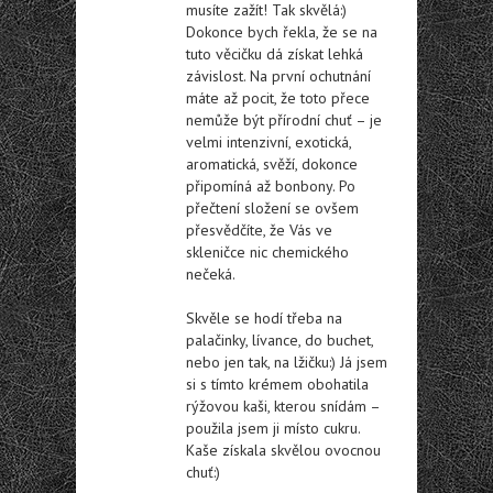
musíte zažít! Tak skvělá:)
Dokonce bych řekla, že se na
tuto věcičku dá získat lehká
závislost. Na první ochutnání
máte až pocit, že toto přece
nemůže být přírodní chuť – je
velmi intenzivní, exotická,
aromatická, svěží, dokonce
připomíná až bonbony. Po
přečtení složení se ovšem
přesvědčíte, že Vás ve
skleničce nic chemického
nečeká.
Skvěle se hodí třeba na
palačinky, lívance, do buchet,
nebo jen tak, na lžičku:) Já jsem
si s tímto krémem obohatila
rýžovou kaši, kterou snídám –
použila jsem ji místo cukru.
Kaše získala skvělou ovocnou
chuť:)