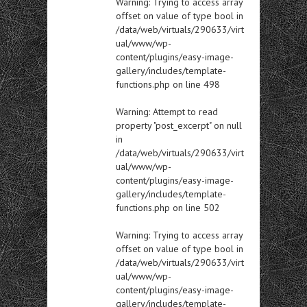
Warning
: Trying to access array
offset on value of type bool in
/data/web/virtuals/290633/virt
ual/www/wp-
content/plugins/easy-image-
gallery/includes/template-
functions.php
on line
498
Warning
: Attempt to read
property "post_excerpt" on null
in
/data/web/virtuals/290633/virt
ual/www/wp-
content/plugins/easy-image-
gallery/includes/template-
functions.php
on line
502
Warning
: Trying to access array
offset on value of type bool in
/data/web/virtuals/290633/virt
ual/www/wp-
content/plugins/easy-image-
gallery/includes/template-