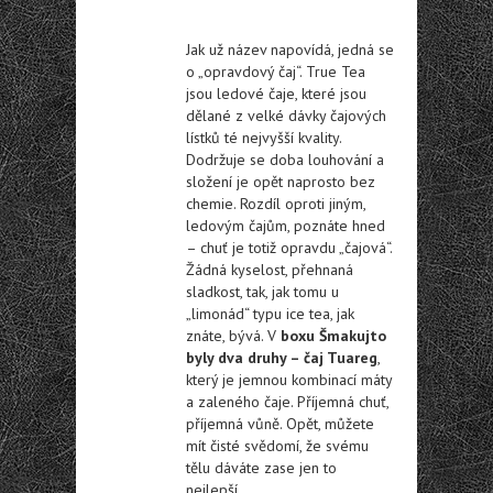
Jak už název napovídá, jedná se
o „opravdový čaj“. True Tea
jsou ledové čaje, které jsou
dělané z velké dávky čajových
lístků té nejvyšší kvality.
Dodržuje se doba louhování a
složení je opět naprosto bez
chemie. Rozdíl oproti jiným,
ledovým čajům, poznáte hned
– chuť je totiž opravdu „čajová“.
Žádná kyselost, přehnaná
sladkost, tak, jak tomu u
„limonád“ typu ice tea, jak
znáte, bývá. V
boxu Šmakujto
byly dva druhy – čaj Tuareg
,
který je jemnou kombinací máty
a zaleného čaje. Příjemná chuť,
příjemná vůně. Opět, můžete
mít čisté svědomí, že svému
tělu dáváte zase jen to
nejlepší.