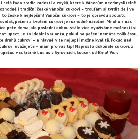
i i celá řada tradic, radostí a zvyků, které k Vánocům neodmyslitelně
rozhodně i tradiční české vánoční cukroví – troufám si tvrdit, že i ve
 to české k nejlepším! Vánoční cukroví – to je opravdu spoustu
ovídat, pečení a tvoření cukroví je rozhodně náročné. Mnoho z nás
sice peče doma, ale poslední dobou stále více využíváme možnosti si
at upéct. Je to ideální varianta, pokud na pečení nemáte tolik času,
e druhů cukroví – a hlavně, v té nejlepší možné kvalitě. Pokud nad
ukroví uvažujete – mám pro vás tip! Naprosto dokonalé cukroví, z
upečou v cukrárně Lucius v Syrovicích, kousek od Brna! Víc v