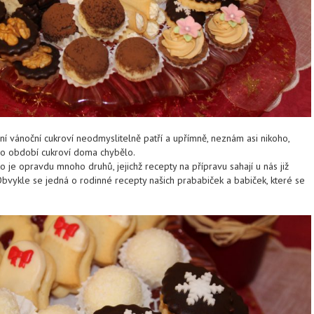
í vánoční cukroví neodmyslitelně patří a upřímně, neznám asi nikoho,
o období cukroví doma chybělo.
o je opravdu mnoho druhů, jejichž recepty na přípravu sahají u nás již
Obvykle se jedná o rodinné recepty našich prababiček a babiček, které se