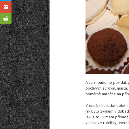
A co si budeme povídat, p
poctivých surovin, másla
poměrně náročné na příp
V dnešní hektické době má
jak bylo zvykem v dobách
Jak je to i v mém případ
vanilkové rohlíčky, linec