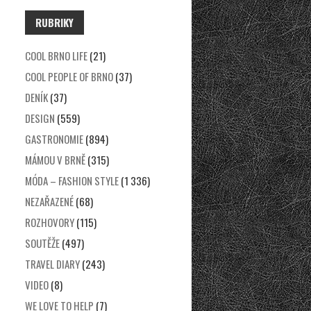
RUBRIKY
COOL BRNO LIFE
(21)
COOL PEOPLE OF BRNO
(37)
DENÍK
(37)
DESIGN
(559)
GASTRONOMIE
(894)
MÁMOU V BRNĚ
(315)
MÓDA – FASHION STYLE
(1 336)
NEZAŘAZENÉ
(68)
ROZHOVORY
(115)
SOUTĚŽE
(497)
TRAVEL DIARY
(243)
VIDEO
(8)
WE LOVE TO HELP
(7)