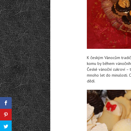
K českým Vánocům tradičn
komu by během vánočníh
České vánoční cukroví – t
mnoho let do minulosti. 
dědí.