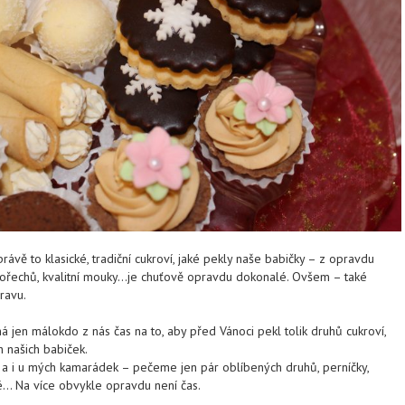
rávě to klasické, tradiční cukroví, jaké pekly naše babičky – z opravdu
, ořechů, kvalitní mouky…je chuťově opravdu dokonalé. Ovšem – také
ravu.
 jen málokdo z nás čas na to, aby před Vánoci pekl tolik druhů cukroví,
 našich babiček.
ě a i u mých kamarádek – pečeme jen pár oblíbených druhů, perníčky,
ké… Na více obvykle opravdu není čas.