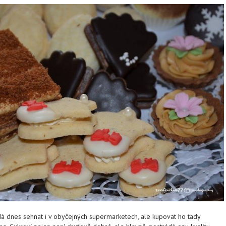
á dnes sehnat i v obyčejných supermarketech, ale kupovat ho tady