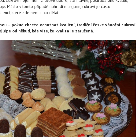
a. Cukroví nejen není chuťově dobré, ale hlavně, postrádá onu kvalitu,
uje. Máslo v tomto případě nahradí margarín, cukroví je často
iencí, které zde nemají co dělat.
bou – pokud chcete ochutnat kvalitní, tradiční české vánoční cukroví
ejlépe od někud, kde víte, že kvalita je zaručená.