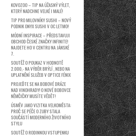
KOVOZOO – TIP NA ÚŽASNÝ VÝLET,
KTERÝ NADCHNE VELKÉ I MALÉ!
TIP PRO MILOVNÍKY SUSHI – NOVÝ
PODNIK ONYX SUSHI V OC LETMO!
MÓDNÍ INSPIRACE – PŘEDSTAVUJI
OBCHOD ČESKÉ ZNAČKY INFINITE!
NAJDETE HO V CENTRU NA JÁNSKÉ
7.
SOUTĚŽ O POUKAZ V HODNOTĚ
2.000,- NA VÝBĚR BRÝLÍ , NEBO NA
UPLATNĚNÍ SLUŽEB V OPTICE FÉNIX
PROJEĎTE SE NA BOBOVÉ DRÁZE
NAD VINOHRADY! O NOVÉ BOBOVCE
NĚMČIČKY MUSÍTE VĚDĚT!
ÚSMĚV JAKO VIZITKA VELKOMĚSTA:
PROČ SE PÉČE O ZUBY STALA
SOUČÁSTÍ MODERNÍHO ŽIVOTNÍHO
STYLU
SOUTĚŽ O RODINNOU VSTUPENKU