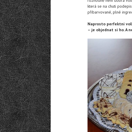
rozhodně není dobrá volb
která se na chuti podepis
přibarvované, plné ingred
Naprosto perfektní vol
– je objednat si ho. A n