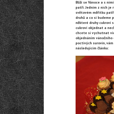
Blíží se Vánoce a s nim
patří. Jedním z nich je 
světovém měřítku patří
druhů a co si budeme p
některé druhy cukroví 
cukroví objednat a nech
chcete si vychutnat víc
objednáním vánočního c
poctivých surovin, vám 
následujícím článku: