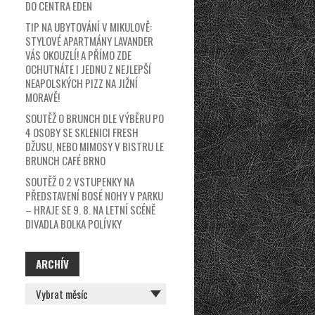
DO CENTRA EDEN
TIP NA UBYTOVÁNÍ V MIKULOVĚ:
STYLOVÉ APARTMÁNY LAVANDER
VÁS OKOUZLÍ! A PŘÍMO ZDE
OCHUTNÁTE I JEDNU Z NEJLEPŠÍ
NEAPOLSKÝCH PIZZ NA JIŽNÍ
MORAVĚ!
SOUTĚŽ O BRUNCH DLE VÝBĚRU PO
4 OSOBY SE SKLENICI FRESH
DŽUSU, NEBO MIMOSY V BISTRU LE
BRUNCH CAFÉ BRNO
SOUTĚŽ O 2 VSTUPENKY NA
PŘEDSTAVENÍ BOSÉ NOHY V PARKU
– HRAJE SE 9. 8. NA LETNÍ SCÉNĚ
DIVADLA BOLKA POLÍVKY
ARCHÍV
ARCHÍV