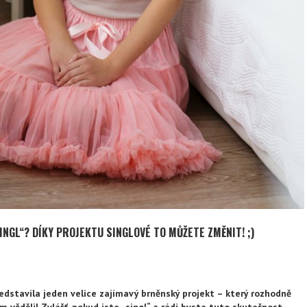
SINGL“? DÍKY PROJEKTU SINGLOVÉ TO MŮŽETE ZMĚNIT! ;)
dstavila jeden velice zajímavý brněnský projekt – který rozhodně
ěm věděli! Zvlášť, pokud jste „singl“ a rádi byste tuto skutečnost