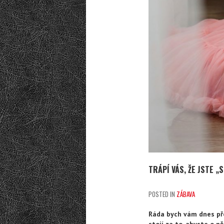
TRÁPÍ VÁS, ŽE JSTE „
POSTED IN
ZÁBAVA
Ráda bych vám dnes pře
stojí za to, abyste o n