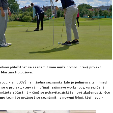
hodnou příležitost se seznámit vám může pomoci právě projekt
la Martina Holoušová.
úvodu – singLOVÉ není žádná seznamka, kde je jediným cílem hned
á se o projekt, který vám přináší zajímavé workshopy, kurzy, různé
 můžete zúčastnit – čímž se pobavíte, získáte nové zkušenosti, něco
mo to, máte možnost se seznámit i s novými lidmi, kteří jsou –