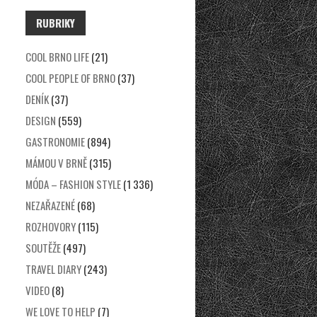
RUBRIKY
COOL BRNO LIFE
(21)
COOL PEOPLE OF BRNO
(37)
DENÍK
(37)
DESIGN
(559)
GASTRONOMIE
(894)
MÁMOU V BRNĚ
(315)
MÓDA – FASHION STYLE
(1 336)
NEZAŘAZENÉ
(68)
ROZHOVORY
(115)
SOUTĚŽE
(497)
TRAVEL DIARY
(243)
VIDEO
(8)
WE LOVE TO HELP
(7)