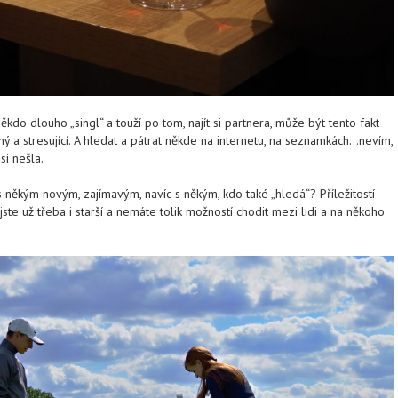
ěkdo dlouho „singl“ a touží po tom, najít si partnera, může být tento fakt
ý a stresující. A hledat a pátrat někde na internetu, na seznamkách…nevím,
si nešla.
někým novým, zajímavým, navíc s někým, kdo také „hledá“? Příležitostí
jste už třeba i starší a nemáte tolik možností chodit mezi lidi a na někoho