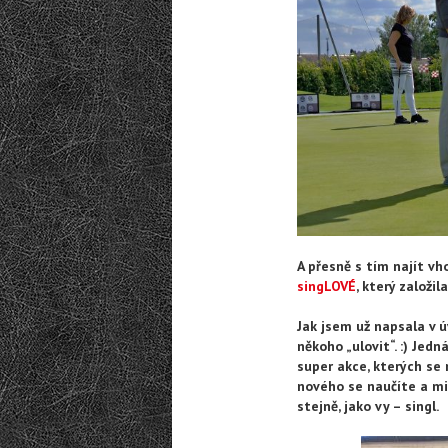
A přesně s tím najít v
singLOVÉ
, který založi
Jak jsem už napsala v 
někoho „ulovit“. :) Jedn
super akce, kterých se
nového se naučíte a mi
stejně, jako vy – singl.