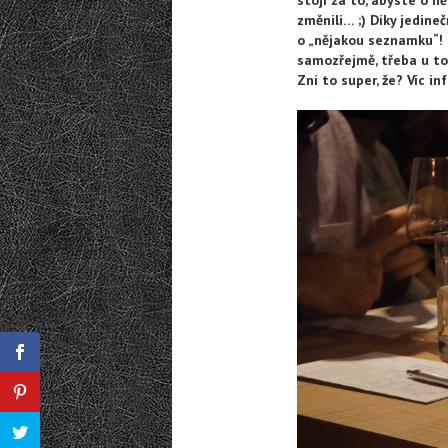
změnili… ;) Díky jedin
o „nějakou seznamku“! 
samozřejmě, třeba u to
Zní to super, že? Víc i