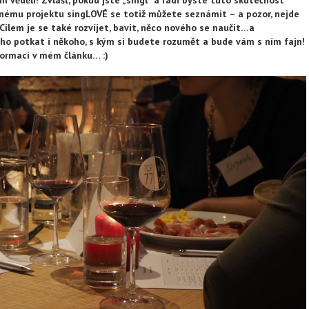
ečnému projektu singLOVÉ se totiž můžete seznámit – a pozor, nejde
Cílem je se také rozvíjet, bavit, něco nového se naučit…a
ho potkat i někoho, s kým si budete rozumět a bude vám s ním fajn!
nformací v mém článku… :)