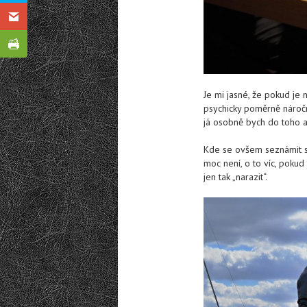
Je mi jasné, že pokud je n
psychicky poměrně náročn
já osobně bych do toho a
Kde se ovšem seznámit s 
moc není, o to víc, pokud 
jen tak „narazit“.