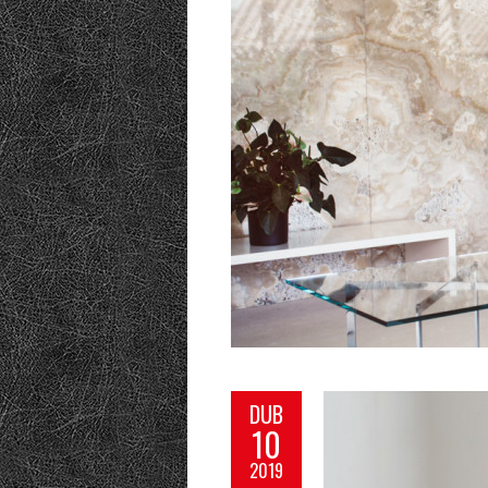
DUB
10
2019