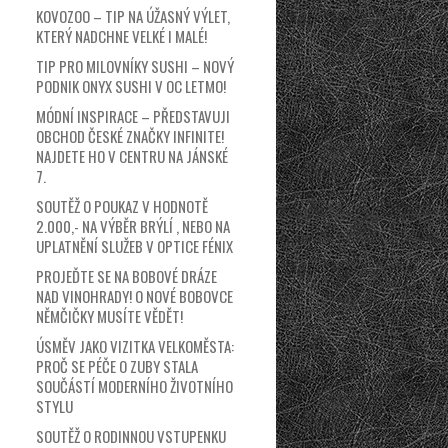
KOVOZOO – TIP NA ÚŽASNÝ VÝLET,
KTERÝ NADCHNE VELKÉ I MALÉ!
TIP PRO MILOVNÍKY SUSHI – NOVÝ
PODNIK ONYX SUSHI V OC LETMO!
MÓDNÍ INSPIRACE – PŘEDSTAVUJI
OBCHOD ČESKÉ ZNAČKY INFINITE!
NAJDETE HO V CENTRU NA JÁNSKÉ
7.
SOUTĚŽ O POUKAZ V HODNOTĚ
2.000,- NA VÝBĚR BRÝLÍ , NEBO NA
UPLATNĚNÍ SLUŽEB V OPTICE FÉNIX
PROJEĎTE SE NA BOBOVÉ DRÁZE
NAD VINOHRADY! O NOVÉ BOBOVCE
NĚMČIČKY MUSÍTE VĚDĚT!
ÚSMĚV JAKO VIZITKA VELKOMĚSTA:
PROČ SE PÉČE O ZUBY STALA
SOUČÁSTÍ MODERNÍHO ŽIVOTNÍHO
STYLU
SOUTĚŽ O RODINNOU VSTUPENKU