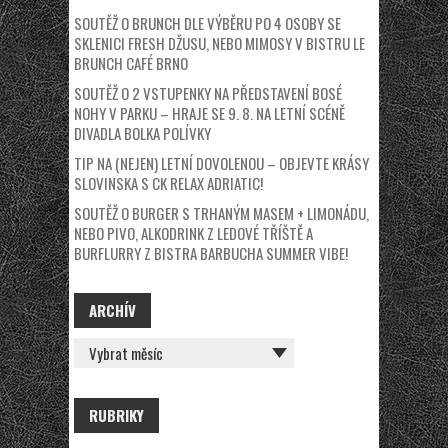
SOUTĚŽ O BRUNCH DLE VÝBĚRU PO 4 OSOBY SE
SKLENICI FRESH DŽUSU, NEBO MIMOSY V BISTRU LE
BRUNCH CAFÉ BRNO
SOUTĚŽ O 2 VSTUPENKY NA PŘEDSTAVENÍ BOSÉ
NOHY V PARKU – HRAJE SE 9. 8. NA LETNÍ SCÉNĚ
DIVADLA BOLKA POLÍVKY
TIP NA (NEJEN) LETNÍ DOVOLENOU – OBJEVTE KRÁSY
SLOVINSKA S CK RELAX ADRIATIC!
SOUTĚŽ O BURGER S TRHANÝM MASEM + LIMONÁDU,
NEBO PIVO, ALKODRINK Z LEDOVÉ TŘÍŠTĚ A
BURFLURRY Z BISTRA BARBUCHA SUMMER VIBE!
ARCHÍV
ARCHÍV
RUBRIKY