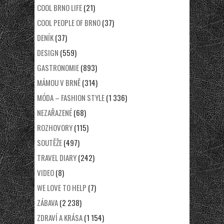
COOL BRNO LIFE
(21)
COOL PEOPLE OF BRNO
(37)
DENÍK
(37)
DESIGN
(559)
GASTRONOMIE
(893)
MÁMOU V BRNĚ
(314)
MÓDA – FASHION STYLE
(1 336)
NEZAŘAZENÉ
(68)
ROZHOVORY
(115)
SOUTĚŽE
(497)
TRAVEL DIARY
(242)
VIDEO
(8)
WE LOVE TO HELP
(7)
ZÁBAVA
(2 238)
ZDRAVÍ A KRÁSA
(1 154)