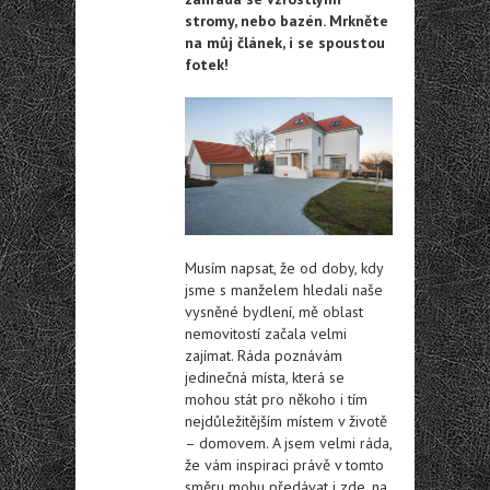
stromy, nebo bazén. Mrkněte
na můj článek, i se spoustou
fotek!
Musím napsat, že od doby, kdy
jsme s manželem hledali naše
vysněné bydlení, mě oblast
nemovitostí začala velmi
zajímat. Ráda poznávám
jedinečná místa, která se
mohou stát pro někoho i tím
nejdůležitějším místem v životě
– domovem. A jsem velmi ráda,
že vám inspiraci právě v tomto
směru mohu předávat i zde, na