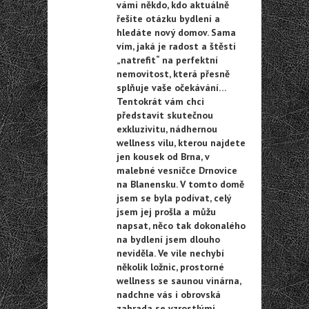
vámi někdo, kdo aktuálně
řešíte otázku bydlení a
hledáte nový domov. Sama
vím, jaká je radost a štěstí
„natrefit“ na perfektní
nemovitost, která přesně
splňuje vaše očekávání…
Tentokrát vám chci
představit skutečnou
exkluzivitu, nádhernou
wellness vilu, kterou najdete
jen kousek od Brna, v
malebné vesničce Drnovice
na Blanensku. V tomto domě
jsem se byla podívat, celý
jsem jej prošla a můžu
napsat, něco tak dokonalého
na bydlení jsem dlouho
neviděla. Ve vile nechybí
několik ložnic, prostorné
wellness se saunou vinárna,
nadchne vás i obrovská
zahrada se vzrostlými