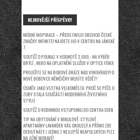
NEJNOVĚJŠÍ PŘÍSPĚVKY
MÓDNÍ INSPIRACE – PŘEDSTAVUJI OBCHOD ČESKÉ
ZNAČKY INFINITE! NAJDETE HO V CENTRU NA JÁNSKÉ
7.
SOUTĚŽ O POUKAZ V HODNOTĚ 2.000,- NA VÝBĚR
BRÝLÍ , NEBO NA UPLATNĚNÍ SLUŽEB V OPTICE FÉNIX
PROJEĎTE SE NA BOBOVÉ DRÁZE NAD VINOHRADY! O
NOVÉ BOBOVCE NĚMČIČKY MUSÍTE VĚDĚT!
ÚSMĚV JAKO VIZITKA VELKOMĚSTA: PROČ SE PÉČE O
ZUBY STALA SOUČÁSTÍ MODERNÍHO ŽIVOTNÍHO
STYLU
SOUTĚŽ O RODINNOU VSTUPENKU DO CENTRA EDEN
TIP NA UBYTOVÁNÍ V MIKULOVĚ: STYLOVÉ
APARTMÁNY LAVANDER VÁS OKOUZLÍ! A PŘÍMO ZDE
OCHUTNÁTE I JEDNU Z NEJLEPŠÍ NEAPOLSKÝCH PIZZ
NA JIŽNÍ MORAVĚ!