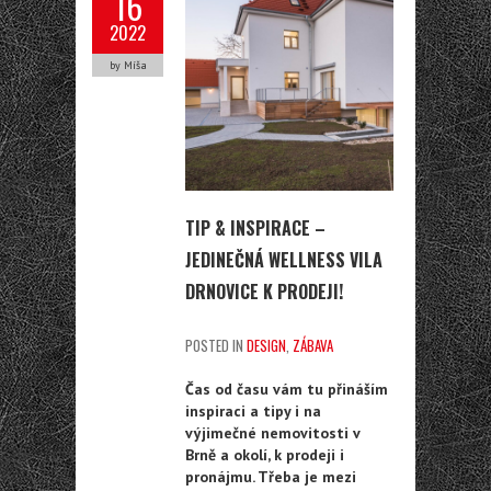
16
2022
by Míša
TIP & INSPIRACE –
JEDINEČNÁ WELLNESS VILA
DRNOVICE K PRODEJI!
POSTED IN
DESIGN
,
ZÁBAVA
Čas od času vám tu přináším
inspiraci a tipy i na
výjimečné nemovitosti v
Brně a okolí, k prodeji i
pronájmu. Třeba je mezi