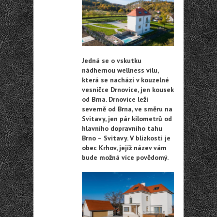
Jedná se o vskutku
nádhernou wellness vilu,
která se nachází v kouzelné
vesničce Drnovice, jen kousek
od Brna. Drnovice leží
severně od Brna, ve směru na
Svitavy, jen pár kilometrů od
hlavního dopravního tahu
Brno – Svitavy. V blízkosti je
obec Krhov, jejíž název vám
bude možná více povědomý.