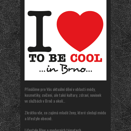
Přinášíme pro Vás aktuální dění v oblasti módy,
kosmetiky, cvičeni, ale také kultury, zdraví, novinek
ve službách v Brně a okolí…
Zkrátka vše, co zajímá mladé ženy, které sledují módu
a lifestyle obecně.
Lifestyle Blog o moderních tématech