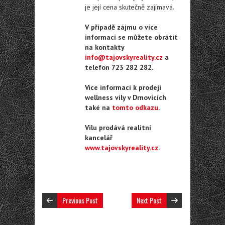
je její cena skutečně zajímavá.
V případě zájmu o více
informací se můžete obrátit
na kontakty
info@tajovskyreality.cz
a
telefon 723 282 282.
Více informací k prodeji
wellness vily v Drnovicích
také na
tomto odkazu
.
Vilu prodává realitní
kancelář
www.tajovskyreality.cz
.
Previous Post
Next Post