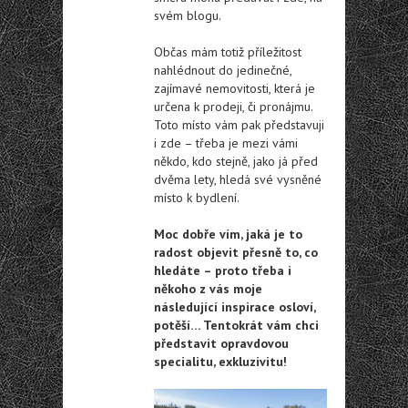
svém blogu.
Občas mám totiž příležitost
nahlédnout do jedinečné,
zajímavé nemovitosti, která je
určena k prodeji, či pronájmu.
Toto místo vám pak představuji
i zde – třeba je mezi vámi
někdo, kdo stejně, jako já před
dvěma lety, hledá své vysněné
místo k bydlení.
Moc dobře vím, jaká je to
radost objevit přesně to, co
hledáte – proto třeba i
někoho z vás moje
následující inspirace osloví,
potěší… Tentokrát vám chci
představit opravdovou
specialitu, exkluzivitu!