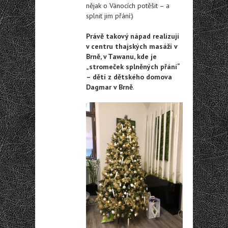
nějak o Vánocích potěšit – a
splnit jim přání:)
Právě takový nápad realizují
v centru thajských masáží v
Brně, v Tawanu, kde je
„stromeček splněných přání“
– dětí z dětského domova
Dagmar v Brně
.