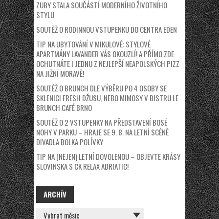
ZUBY STALA SOUČÁSTÍ MODERNÍHO ŽIVOTNÍHO
STYLU
SOUTĚŽ O RODINNOU VSTUPENKU DO CENTRA EDEN
TIP NA UBYTOVÁNÍ V MIKULOVĚ: STYLOVÉ
APARTMÁNY LAVANDER VÁS OKOUZLÍ! A PŘÍMO ZDE
OCHUTNÁTE I JEDNU Z NEJLEPŠÍ NEAPOLSKÝCH PIZZ
NA JIŽNÍ MORAVĚ!
SOUTĚŽ O BRUNCH DLE VÝBĚRU PO 4 OSOBY SE
SKLENICI FRESH DŽUSU, NEBO MIMOSY V BISTRU LE
BRUNCH CAFÉ BRNO
SOUTĚŽ O 2 VSTUPENKY NA PŘEDSTAVENÍ BOSÉ
NOHY V PARKU – HRAJE SE 9. 8. NA LETNÍ SCÉNĚ
DIVADLA BOLKA POLÍVKY
TIP NA (NEJEN) LETNÍ DOVOLENOU – OBJEVTE KRÁSY
SLOVINSKA S CK RELAX ADRIATIC!
ARCHÍV
ARCHÍV