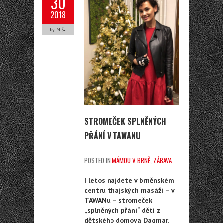
30
2018
by Míša
STROMEČEK SPLNĚNÝCH
PŘÁNÍ V TAWANU
POSTED IN
MÁMOU V BRNĚ
,
ZÁBAVA
I letos najdete v brněnském
centru thajských masáží – v
TAWANu – stromeček
„splněných přání“ dětí z
dětského domova Dagmar.