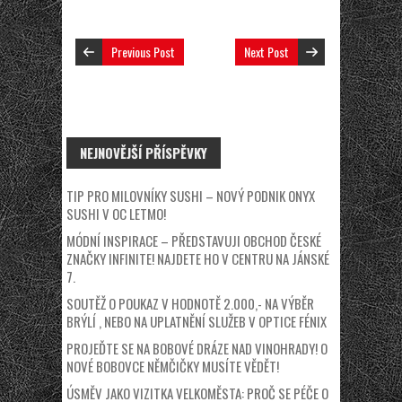
Previous Post
Next Post
NEJNOVĚJŠÍ PŘÍSPĚVKY
TIP PRO MILOVNÍKY SUSHI – NOVÝ PODNIK ONYX
SUSHI V OC LETMO!
MÓDNÍ INSPIRACE – PŘEDSTAVUJI OBCHOD ČESKÉ
ZNAČKY INFINITE! NAJDETE HO V CENTRU NA JÁNSKÉ
7.
SOUTĚŽ O POUKAZ V HODNOTĚ 2.000,- NA VÝBĚR
BRÝLÍ , NEBO NA UPLATNĚNÍ SLUŽEB V OPTICE FÉNIX
PROJEĎTE SE NA BOBOVÉ DRÁZE NAD VINOHRADY! O
NOVÉ BOBOVCE NĚMČIČKY MUSÍTE VĚDĚT!
ÚSMĚV JAKO VIZITKA VELKOMĚSTA: PROČ SE PÉČE O