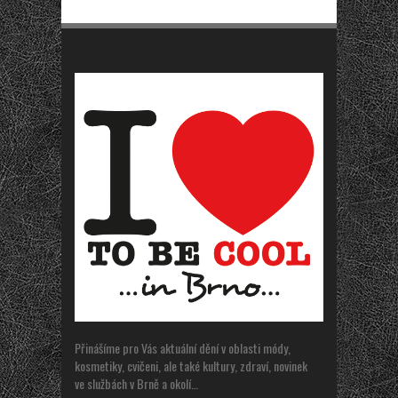
Přinášíme pro Vás aktuální dění v oblasti módy,
kosmetiky, cvičeni, ale také kultury, zdraví, novinek
ve službách v Brně a okolí…