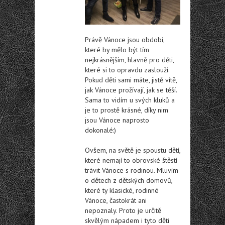
Právě Vánoce jsou období,
které by mělo být tím
nejkrásnějším, hlavně pro děti,
které si to opravdu zaslouží.
Pokud děti sami máte, jistě vítě,
jak Vánoce prožívají, jak se těší.
Sama to vidím u svých kluků a
je to prostě krásné, díky nim
jsou Vánoce naprosto
dokonalé:)
Ovšem, na světě je spoustu dětí,
které nemají to obrovské štěstí
trávit Vánoce s rodinou. Mluvím
o dětech z dětských domovů,
které ty klasické, rodinné
Vánoce, častokrát ani
nepoznaly. Proto je určitě
skvělým nápadem i tyto děti