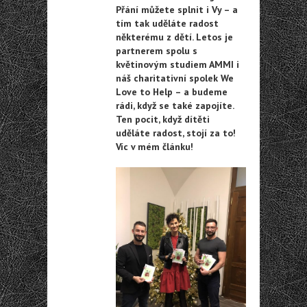
Přání můžete splnit i Vy – a
tím tak uděláte radost
některému z dětí. Letos je
partnerem spolu s
květinovým studiem AMMI i
náš charitativní spolek We
Love to Help – a budeme
rádi, když se také zapojíte.
Ten pocit, když dítěti
uděláte radost, stojí za to!
Víc v mém článku!