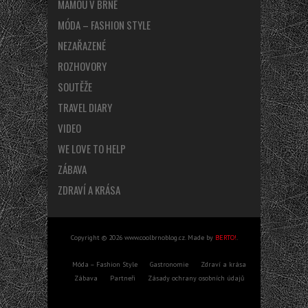
MÁMOU V BRNĚ
MÓDA – FASHION STYLE
NEZAŘAZENÉ
ROZHOVORY
SOUTĚŽE
TRAVEL DIARY
VIDEO
WE LOVE TO HELP
ZÁBAVA
ZDRAVÍ A KRÁSA
Copyright © 2026 www.coolbrnoblog.cz. Made by
BERTO!
.
Móda – Fashion Style
Gastronomie
Zdraví a krása
Zábava
Partneři
Zásady ochrany osobních údajů