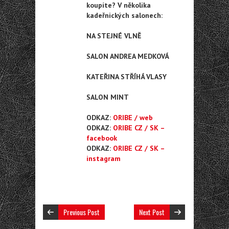
koupíte? V několika
kadeřnických salonech:
NA STEJNÉ VLNĚ
SALON ANDREA MEDKOVÁ
KATEŘINA STŘÍHÁ VLASY
SALON MINT
ODKAZ:
ORIBE / web
ODKAZ:
ORIBE CZ / SK –
facebook
ODKAZ:
ORIBE CZ / SK –
instagram
Previous Post
Next Post