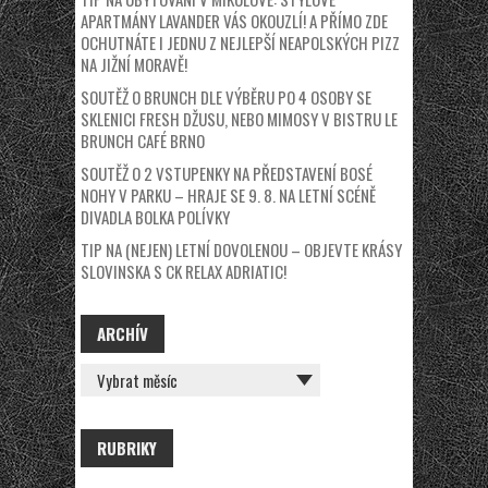
APARTMÁNY LAVANDER VÁS OKOUZLÍ! A PŘÍMO ZDE
OCHUTNÁTE I JEDNU Z NEJLEPŠÍ NEAPOLSKÝCH PIZZ
NA JIŽNÍ MORAVĚ!
SOUTĚŽ O BRUNCH DLE VÝBĚRU PO 4 OSOBY SE
SKLENICI FRESH DŽUSU, NEBO MIMOSY V BISTRU LE
BRUNCH CAFÉ BRNO
SOUTĚŽ O 2 VSTUPENKY NA PŘEDSTAVENÍ BOSÉ
NOHY V PARKU – HRAJE SE 9. 8. NA LETNÍ SCÉNĚ
DIVADLA BOLKA POLÍVKY
TIP NA (NEJEN) LETNÍ DOVOLENOU – OBJEVTE KRÁSY
SLOVINSKA S CK RELAX ADRIATIC!
ARCHÍV
ARCHÍV
RUBRIKY