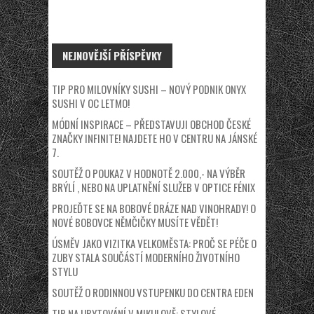
NEJNOVĚJŠÍ PŘÍSPĚVKY
TIP PRO MILOVNÍKY SUSHI – NOVÝ PODNIK ONYX
SUSHI V OC LETMO!
MÓDNÍ INSPIRACE – PŘEDSTAVUJI OBCHOD ČESKÉ
ZNAČKY INFINITE! NAJDETE HO V CENTRU NA JÁNSKÉ
7.
SOUTĚŽ O POUKAZ V HODNOTĚ 2.000,- NA VÝBĚR
BRÝLÍ , NEBO NA UPLATNĚNÍ SLUŽEB V OPTICE FÉNIX
PROJEĎTE SE NA BOBOVÉ DRÁZE NAD VINOHRADY! O
NOVÉ BOBOVCE NĚMČIČKY MUSÍTE VĚDĚT!
ÚSMĚV JAKO VIZITKA VELKOMĚSTA: PROČ SE PÉČE O
ZUBY STALA SOUČÁSTÍ MODERNÍHO ŽIVOTNÍHO
STYLU
SOUTĚŽ O RODINNOU VSTUPENKU DO CENTRA EDEN
TIP NA UBYTOVÁNÍ V MIKULOVĚ: STYLOVÉ