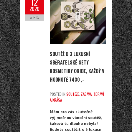
12
2020
by Míša
SOUTĚŽ O 3 LUXUSNÍ
SBĚRATELSKÉ SETY
KOSMETIKY ORIBE, KAŽDÝ V
HODNOTĚ 7430 ,-
POSTED IN
SOUTĚŽE
,
ZÁBAVA
,
ZDRAVÍ
A KRÁSA
Mám pro vás skutečně
výjimečnou vánoční soutěž,
taková tu dlouho nebyla!
Budete soutěžit o 3 luxusní