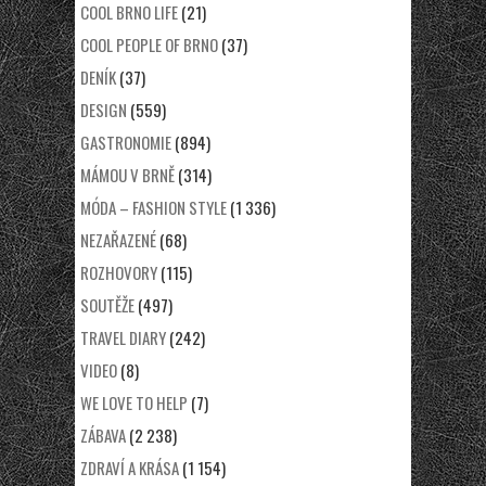
COOL BRNO LIFE
(21)
COOL PEOPLE OF BRNO
(37)
DENÍK
(37)
DESIGN
(559)
GASTRONOMIE
(894)
MÁMOU V BRNĚ
(314)
MÓDA – FASHION STYLE
(1 336)
NEZAŘAZENÉ
(68)
ROZHOVORY
(115)
SOUTĚŽE
(497)
TRAVEL DIARY
(242)
VIDEO
(8)
WE LOVE TO HELP
(7)
ZÁBAVA
(2 238)
ZDRAVÍ A KRÁSA
(1 154)