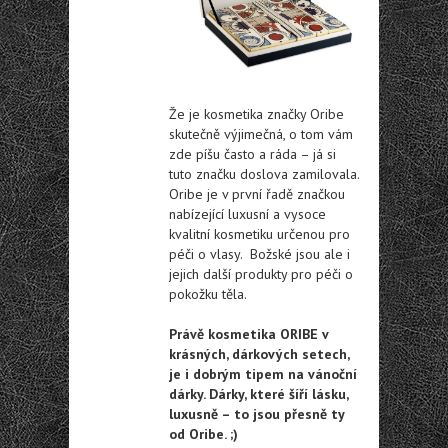
Že je kosmetika značky Oribe
skutečně výjimečná, o tom vám
zde píšu často a ráda – já si
tuto značku doslova zamilovala.
Oribe je v první řadě značkou
nabízející luxusní a vysoce
kvalitní kosmetiku určenou pro
péči o vlasy. Božské jsou ale i
jejich další produkty pro péči o
pokožku těla.
Právě kosmetika ORIBE v
krásných, dárkových setech,
je i dobrým tipem na vánoční
dárky. Dárky, které šíří lásku,
luxusně – to jsou přesně ty
od Oribe. ;)