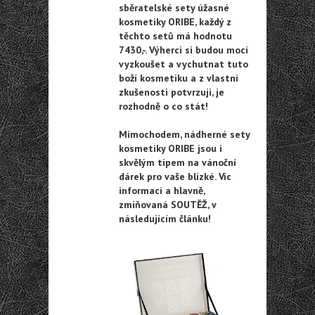
sběratelské sety úžasné
kosmetiky ORIBE, každý z
těchto setů má hodnotu
7430,-. Výherci si budou moci
vyzkoušet a vychutnat tuto
boží kosmetiku a z vlastní
zkušenosti potvrzuji, je
rozhodně o co stát!
Mimochodem, nádherné sety
kosmetiky ORIBE jsou i
skvělým tipem na vánoční
dárek pro vaše blízké. Víc
informací a hlavně,
zmiňovaná SOUTĚŽ, v
následujícím článku!