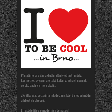
Přinášíme pro Vás aktuální dění v oblasti módy,
kosmetiky, cvičeni, ale také kultury, zdraví, novinek
ve službách v Brně a okolí…
Zkrátka vše, co zajímá mladé ženy, které sledují módu
a lifestyle obecně.
Lifestyle Blog o moderních tématech