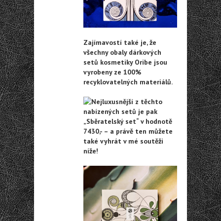
Zajímavostí také je, že
všechny obaly dárkových
setů kosmetiky Oribe jsou
vyrobeny ze 100%
recyklovatelných materiálů.
Nejluxusnější z těchto
nabízených setů je pak
„Sběratelský set“ v hodnotě
7430,- – a právě ten můžete
také vyhrát v mé soutěži
níže!