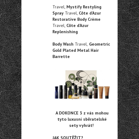
Travel,
Mystify Restyling
Spray
Travel,
Côte d’Azur
Restorative Body Crème
Travel,
Côte d’Azur
Replenishing
Body Wash
Travel,
Geometric
Gold Plated Metal Hair
Barrette
A DOKONCE 3 z vás mohou
tyto luxusní sběratelské
sety vyhrát!
JAK SOUTĚŽIT?