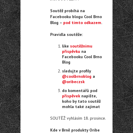
Soutěž probíhá na
Facebooku blogu Cool Brno
Blog –
pod tímto odkazem
.
Pravidla soutěže:
like
soutěžnímu
příspěvku
na
Facebooku Cool Brno
Blog
sledujte profily
@coolbrnoblog
a
@oribeczsk
do komentářů pod
příspěvek
napište,
koho by tato soutěž
mohla také zajímat
SOUTĚŽ vyhlásím 18. prosince.
Kde v Brně produkty Oribe