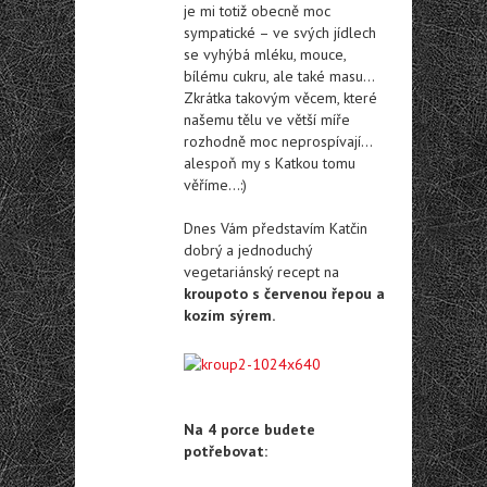
je mi totiž obecně moc
sympatické – ve svých jídlech
se vyhýbá mléku, mouce,
bílému cukru, ale také masu…
Zkrátka takovým věcem, které
našemu tělu ve větší míře
rozhodně moc neprospívají…
alespoň my s Katkou tomu
věříme…:)
Dnes Vám představím Katčin
dobrý a jednoduchý
vegetariánský recept na
kroupoto s červenou řepou a
kozím sýrem.
Na 4 porce budete
potřebovat: