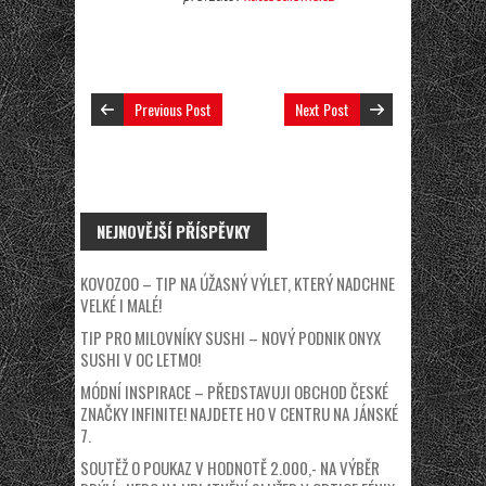
Previous Post
Next Post
NEJNOVĚJŠÍ PŘÍSPĚVKY
KOVOZOO – TIP NA ÚŽASNÝ VÝLET, KTERÝ NADCHNE
VELKÉ I MALÉ!
TIP PRO MILOVNÍKY SUSHI – NOVÝ PODNIK ONYX
SUSHI V OC LETMO!
MÓDNÍ INSPIRACE – PŘEDSTAVUJI OBCHOD ČESKÉ
ZNAČKY INFINITE! NAJDETE HO V CENTRU NA JÁNSKÉ
7.
SOUTĚŽ O POUKAZ V HODNOTĚ 2.000,- NA VÝBĚR