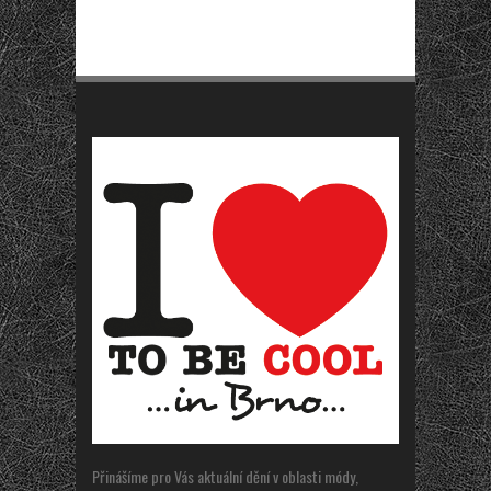
Přinášíme pro Vás aktuální dění v oblasti módy,