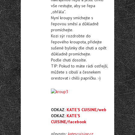
vše restujte, aby se řepa
„ohřála“.
Nyní kroupy smíchejte s
řepovou směsí a důkladně
promíchejte.
Kozi sýr rozdrobte do
řepového kroupota, přidejte
sušené bylinky dle chuti a opět
důkladně promíchejte.
Podle chuti dosolte.
TIP: Pokud to máte rádi ostřejší,
můžete s cibulí a česnekem
orestovat i chilli papričku. :-)
ODKAZ:
KATE’S CUISINE/web
ODKAZ:
KATE’S
CUISINE/facebook
převzato:
katescuisine.cz