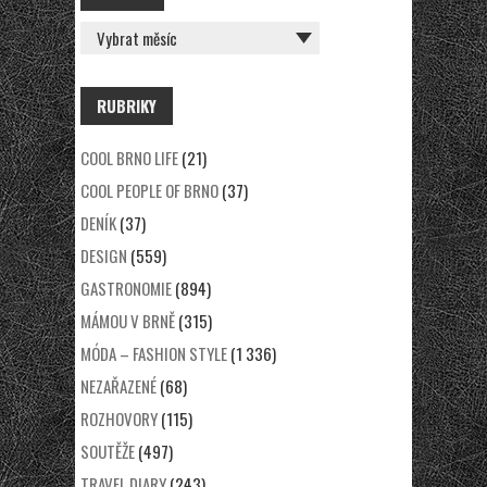
RUBRIKY
COOL BRNO LIFE
(21)
COOL PEOPLE OF BRNO
(37)
DENÍK
(37)
DESIGN
(559)
GASTRONOMIE
(894)
MÁMOU V BRNĚ
(315)
MÓDA – FASHION STYLE
(1 336)
NEZAŘAZENÉ
(68)
ROZHOVORY
(115)
SOUTĚŽE
(497)
TRAVEL DIARY
(243)