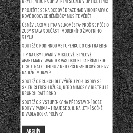
BRÝLÍ , NEBO NA UPLATNĚNÍ SLUŽEB V OPTICE FÉNIX
PROJEĎTE SE NA BOBOVÉ DRÁZE NAD VINOHRADY! O
NOVÉ BOBOVCE NĚMČIČKY MUSÍTE VĚDĚT!
ÚSMĚV JAKO VIZITKA VELKOMĚSTA: PROČ SE PÉČE O
ZUBY STALA SOUČÁSTÍ MODERNÍHO ŽIVOTNÍHO
STYLU
SOUTĚŽ O RODINNOU VSTUPENKU DO CENTRA EDEN
TIP NA UBYTOVÁNÍ V MIKULOVĚ: STYLOVÉ
APARTMÁNY LAVANDER VÁS OKOUZLÍ! A PŘÍMO ZDE
OCHUTNÁTE I JEDNU Z NEJLEPŠÍ NEAPOLSKÝCH PIZZ
NA JIŽNÍ MORAVĚ!
SOUTĚŽ O BRUNCH DLE VÝBĚRU PO 4 OSOBY SE
SKLENICI FRESH DŽUSU, NEBO MIMOSY V BISTRU LE
BRUNCH CAFÉ BRNO
SOUTĚŽ O 2 VSTUPENKY NA PŘEDSTAVENÍ BOSÉ
NOHY V PARKU – HRAJE SE 9. 8. NA LETNÍ SCÉNĚ
DIVADLA BOLKA POLÍVKY
ARCHÍV
ARCHÍV