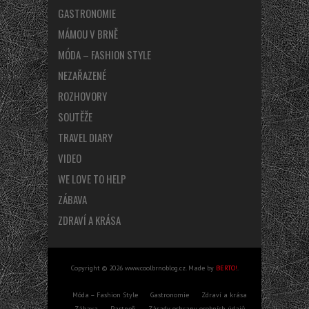
GASTRONOMIE
MÁMOU V BRNĚ
MÓDA – FASHION STYLE
NEZAŘAZENÉ
ROZHOVORY
SOUTĚŽE
TRAVEL DIARY
VIDEO
WE LOVE TO HELP
ZÁBAVA
ZDRAVÍ A KRÁSA
Copyright © 2026 www.coolbrnoblog.cz. Made by
BERTO!
.
Móda – Fashion Style
Gastronomie
Zdraví a krása
Zábava
Partneři
Zásady ochrany osobních údajů