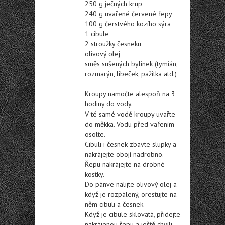
250 g ječných krup
240 g uvařené červené řepy
100 g čerstvého kozího sýra
1 cibule
2 stroužky česneku
olivový olej
směs sušených bylinek (tymián,
rozmarýn, libeček, pažitka atd.)
Kroupy namočte alespoň na 3
hodiny do vody.
V té samé vodě kroupy uvařte
do měkka. Vodu před vařením
osolte.
Cibuli i česnek zbavte slupky a
nakrájejte obojí nadrobno.
Řepu nakrájejte na drobné
kostky.
Do pánve nalijte olivový olej a
když je rozpálený, orestujte na
něm cibuli a česnek.
Když je cibule sklovatá, přidejte
nakrájenou řepu a ještě chvíli