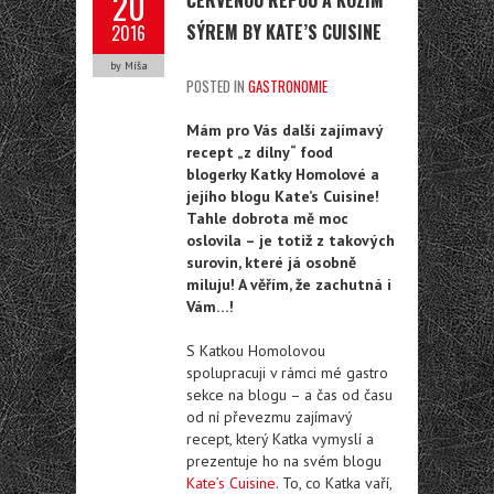
20
SÝREM BY KATE’S CUISINE
2016
by Míša
POSTED IN
GASTRONOMIE
Mám pro Vás další zajímavý
recept „z dílny“ food
blogerky Katky Homolové a
jejího blogu Kate’s Cuisine!
Tahle dobrota mě moc
oslovila – je totiž z takových
surovin, které já osobně
miluju! A věřím, že zachutná i
Vám…!
S Katkou Homolovou
spolupracuji v rámci mé gastro
sekce na blogu – a čas od času
od ní převezmu zajímavý
recept, který Katka vymyslí a
prezentuje ho na svém blogu
Kate’s Cuisine
. To, co Katka vaří,