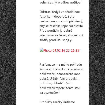
velmi šetrný. A vůbec neštípe!
Odstraní tedy i voděodolnou
řasenku – doporučuji ale
nechat tampon chvíli přiložený,
aby se řasenka lépe rozpustila.
Před použitím je dobré
intenzivně zatřepat, aby se obě
složky produktu spojily.
Parfemace – z mého pohledu
žádná, což je u dobrého očního
odličovače jednoznačně moc
dobré. Určitě fajn produkt –
pokud v „oblasti“ očních
odličovačů tápete, tento stojí
za vyzkoušení!
Produkty značky Oriflame