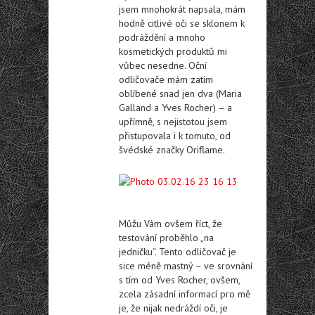
jsem mnohokrát napsala, mám
hodně citlivé oči se sklonem k
podráždění a mnoho
kosmetických produktů mi
vůbec nesedne. Oční
odličovače mám zatím
oblíbené snad jen dva (Maria
Galland a Yves Rocher) – a
upřímně, s nejistotou jsem
přistupovala i k tomuto, od
švédské značky Oriflame.
Můžu Vám ovšem říct, že
testování proběhlo „na
jedničku“. Tento odličovač je
sice méně mastný – ve srovnání
s tím od Yves Rocher, ovšem,
zcela zásadní informací pro mě
je, že nijak nedráždí oči, je