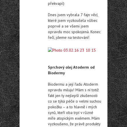
překvapí:)
Dnes jsem vybrala 7 fajn věcí,
které jsem vyzkoušela vůbec
poprvé a se všemi jsem
opravdu moc spokojená. Konec
řečí, jdeme na testování!
Sprchový olej Atoderm od
Biodermy
Biodermu a její řadu Atoderm
opravdu miluju! Mám s ní totiž
fakt jen ty nejlepší zkušenosti
co se týká péče o velmi suchou
pokožku – a to hlavně i mých
synů, kteří oba trpí v různé
míře atopickým exémem. Mám
vyzkoušeno, že právě produkty