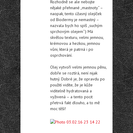
Rozhodně se ale nebojte
nějaké přehnané „mastnoty“ –
naopak, tento úžasný olejíček
od Biodermy je nemastný –
nazvala bych ho spíš „suchým
sprchovým olejem“:) Má
skvělou texturu, velmi jemnou,
krémovou a hezkou, jemnou
vůni, která je patrná i po
osprchování.
Olej vytvoří velmi jemnou pěnu,
dobře se roztírá, není nijak
hutný. Dobré je, že opravdu po
použití vidíte, že je kůže
viditelně hydratovaná a
vyživená – a tento pocit
přetrvá fakt dlouho, a to mě
moc těší!