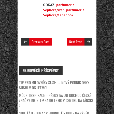
ODKAZ:
parfumerie
Sephora/web
,
parfumerie
Sephora/facebook
Previous Post
Next Post
NEJNOVĚJŠÍ PŘÍSPĚVKY
TIP PRO MILOVNÍKY SUSHI – NOVÝ PODNIK ONYX
SUSHI V OC LETMO!
MÓDNÍ INSPIRACE – PŘEDSTAVUJI OBCHOD ČESKÉ
ZNAČKY INFINITE! NAJDETE HO V CENTRU NA JÁNSKÉ
7.
SOUTĚŽ O POUKAZ V HODNOTĚ 2.000,- NA VÝBĚR