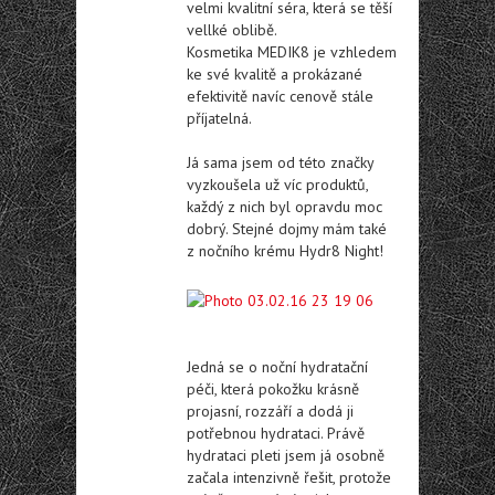
velmi kvalitní séra, která se těší
vellké oblibě.
Kosmetika MEDIK8 je vzhledem
ke své kvalitě a prokázané
efektivitě navíc cenově stále
příjatelná.
Já sama jsem od této značky
vyzkoušela už víc produktů,
každý z nich byl opravdu moc
dobrý. Stejné dojmy mám také
z nočního krému Hydr8 Night!
Jedná se o noční hydratační
péči, která pokožku krásně
projasní, rozzáří a dodá ji
potřebnou hydrataci. Právě
hydrataci pleti jsem já osobně
začala intenzivně řešit, protože