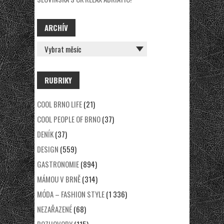
ARCHÍV
ARCHÍV
RUBRIKY
COOL BRNO LIFE
(21)
COOL PEOPLE OF BRNO
(37)
DENÍK
(37)
DESIGN
(559)
GASTRONOMIE
(894)
MÁMOU V BRNĚ
(314)
MÓDA – FASHION STYLE
(1 336)
NEZAŘAZENÉ
(68)
ROZHOVORY
(115)