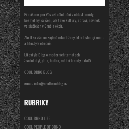
Přinášíme pro Vás aktuální dění v oblasti módy,
kosmetiky, cvičeni, ale také kultury, zdraví, novinek
ve službách v Brně a okolí…
Zkrátka vše, co zajímá mladé ženy, které sledují módu
a lifestyle obecně.
Lifestyle Blog o moderních tématech
životní styl, jídlo, hudba, módní trendy a další.
COOL BRNO BLOG
email:
info@coolbrnoblog.cz
RUBRIKY
COOL BRNO LIFE
COOL PEOPLE OF BRNO