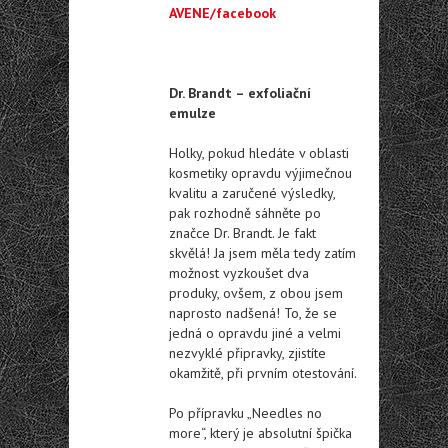
AVENE/facebook
Dr. Brandt – exfoliační
emulze
Holky, pokud hledáte v oblasti
kosmetiky opravdu výjimečnou
kvalitu a zaručené výsledky,
pak rozhodně sáhněte po
značce Dr. Brandt. Je fakt
skvělá! Ja jsem měla tedy zatím
možnost vyzkoušet dva
produky, ovšem, z obou jsem
naprosto nadšená! To, že se
jedná o opravdu jiné a velmi
nezvyklé připravky, zjistíte
okamžitě, při prvním otestování.
Po přípravku „Needles no
more“, který je absolutní špička