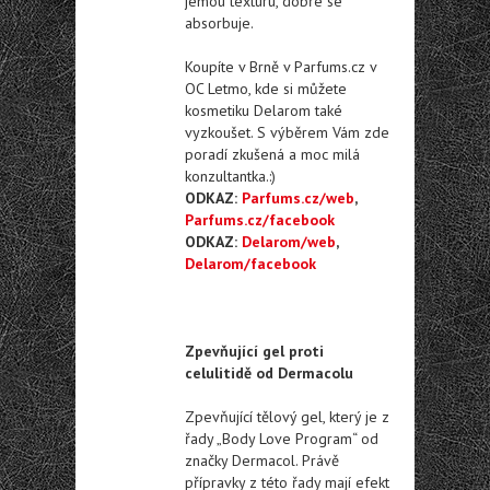
jemou texturu, dobře se
absorbuje.
Koupíte v Brně v Parfums.cz v
OC Letmo, kde si můžete
kosmetiku Delarom také
vyzkoušet. S výběrem Vám zde
poradí zkušená a moc milá
konzultantka.:)
ODKAZ:
Parfums.cz/web
,
Parfums.cz/facebook
ODKAZ:
Delarom/web
,
Delarom/facebook
Zpevňující gel proti
celulitidě od Dermacolu
Zpevňující tělový gel, který je z
řady „Body Love Program“ od
značky Dermacol. Právě
přípravky z této řady mají efekt