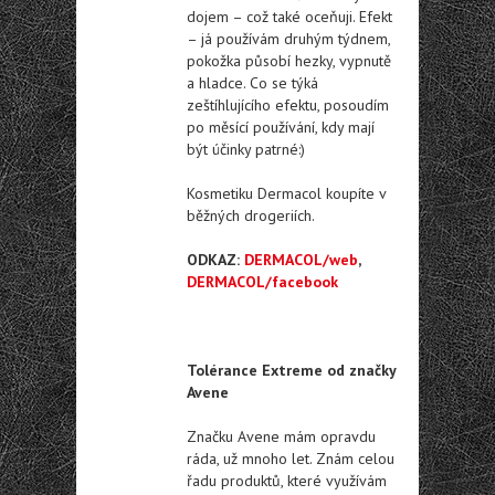
dojem – což také oceňuji. Efekt
– já používám druhým týdnem,
pokožka působí hezky, vypnutě
a hladce. Co se týká
zeštíhlujícího efektu, posoudím
po měsící používání, kdy mají
být účinky patrné:)
Kosmetiku Dermacol koupíte v
běžných drogeriích.
ODKAZ:
DERMACOL/web
,
DERMACOL/facebook
Tolérance Extreme od značky
Avene
Značku Avene mám opravdu
ráda, už mnoho let. Znám celou
řadu produktů, které využívám