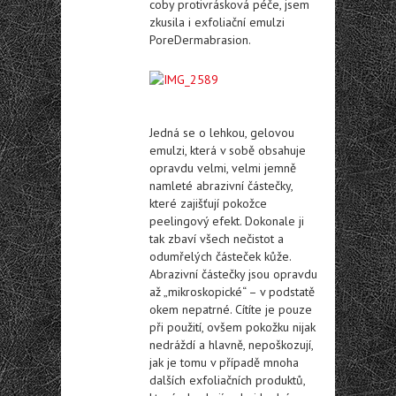
coby protivrásková péče, jsem
zkusila i exfoliační emulzi
PoreDermabrasion.
Jedná se o lehkou, gelovou
emulzi, která v sobě obsahuje
opravdu velmi, velmi jemně
namleté abrazivní částečky,
které zajišťují pokožce
peelingový efekt. Dokonale ji
tak zbaví všech nečistot a
odumřelých částeček kůže.
Abrazivní částečky jsou opravdu
až „mikroskopické“ – v podstatě
okem nepatrné. Cítíte je pouze
při použití, ovšem pokožku nijak
nedráždí a hlavně, nepoškozují,
jak je tomu v případě mnoha
dalších exfoliačních produktů,