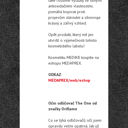
také rostinné výtažky se silnými
antioxidačními vlastnostmi,
pomáhá bojovat proti
projevům stárnutní a obnovuje
krásný a zářivý vzhled.
Opět produkt, který mě jen
utvrdil o výjimečnosti tohoto
kosmetického labelu!
Kosmetiku MEDIK8 koupíte na
eshopu MEDAPREX.
ODKAZ:
MEDAPREX/web/eshop
Oční odličovač The One od
značky Oriflame
Co se týká odličovačů očí, jsem
opravdu velmi opatrná. Jak už