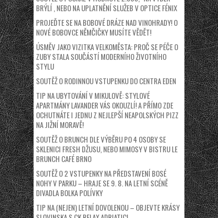
BRÝLÍ , NEBO NA UPLATNĚNÍ SLUŽEB V OPTICE FÉNIX
PROJEĎTE SE NA BOBOVÉ DRÁZE NAD VINOHRADY! O
NOVÉ BOBOVCE NĚMČIČKY MUSÍTE VĚDĚT!
ÚSMĚV JAKO VIZITKA VELKOMĚSTA: PROČ SE PÉČE O
ZUBY STALA SOUČÁSTÍ MODERNÍHO ŽIVOTNÍHO
STYLU
SOUTĚŽ O RODINNOU VSTUPENKU DO CENTRA EDEN
TIP NA UBYTOVÁNÍ V MIKULOVĚ: STYLOVÉ
APARTMÁNY LAVANDER VÁS OKOUZLÍ! A PŘÍMO ZDE
OCHUTNÁTE I JEDNU Z NEJLEPŠÍ NEAPOLSKÝCH PIZZ
NA JIŽNÍ MORAVĚ!
SOUTĚŽ O BRUNCH DLE VÝBĚRU PO 4 OSOBY SE
SKLENICI FRESH DŽUSU, NEBO MIMOSY V BISTRU LE
BRUNCH CAFÉ BRNO
SOUTĚŽ O 2 VSTUPENKY NA PŘEDSTAVENÍ BOSÉ
NOHY V PARKU – HRAJE SE 9. 8. NA LETNÍ SCÉNĚ
DIVADLA BOLKA POLÍVKY
TIP NA (NEJEN) LETNÍ DOVOLENOU – OBJEVTE KRÁSY
SLOVINSKA S CK RELAX ADRIATIC!