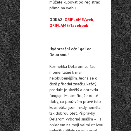
můžete kupovat po registraci
přímo na webu.
ODKAZ:
ORIFLAME/web
,
ORIFLAME/facebook
Hydratační oční gel od
Delaromu!
Kosmetika Delarom se řadí
momentálně k mým
nejoblíbenějším. Jedná se o
čistě přírodní značku, každý
produkt je skvělý a opravdu
funguje. Musím říct, že od té
doby, co používám právě tuto
kosmetiku, jsem nikdy neměla
tak dobrou pleť. Přípravky
Delarom výborně snaším – i s
ohledem na moji velmi citlivou
pokožku. Nikdy se mi nestal