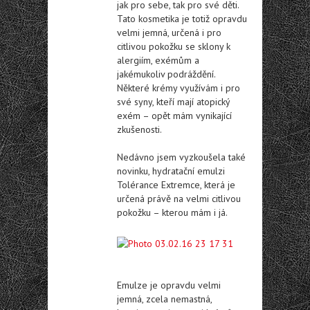
jak pro sebe, tak pro své děti.
Tato kosmetika je totiž opravdu
velmi jemná, určená i pro
citlivou pokožku se sklony k
alergiím, exémům a
jakémukoliv podráždění.
Některé krémy využívám i pro
své syny, kteří mají atopický
exém – opět mám vynikající
zkušenosti.
Nedávno jsem vyzkoušela také
novinku, hydratační emulzi
Tolérance Extremce, která je
určená právě na velmi citlivou
pokožku – kterou mám i já.
Emulze je opravdu velmi
jemná, zcela nemastná,