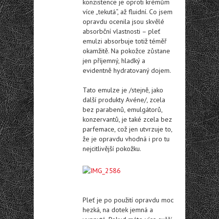
konzistence je oproti krémům
více „tekutá“, až fluidní. Co jsem
opravdu ocenila jsou skvělé
absorbční vlastnosti – pleť
emulzi absorbuje totiž téměř
okamžitě. Na pokožce zůstane
jen příjemný, hladký a
evidentně hydratovaný dojem.
Tato emulze je /stejně, jako
další produkty Avéne/, zcela
bez parabenů, emulgátorů,
konzervantů, je také zcela bez
parfemace, což jen utvrzuje to,
že je opravdu vhodná i pro tu
nejcitlivější pokožku.
Pleť je po použití opravdu moc
hezká, na dotek jemná a