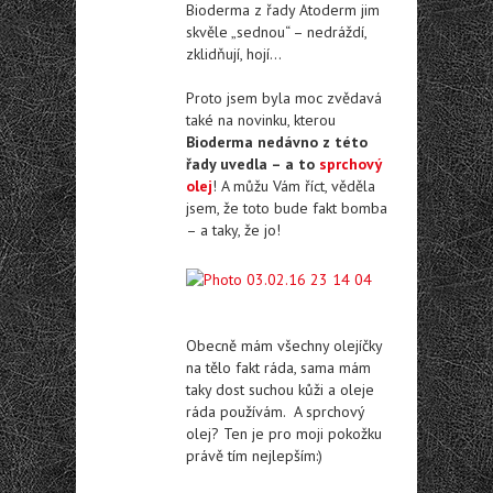
Bioderma z řady Atoderm jim
skvěle „sednou“ – nedráždí,
zklidňují, hojí…
Proto jsem byla moc zvědavá
také na novinku, kterou
Bioderma nedávno z této
řady uvedla – a to
sprchový
olej
! A můžu Vám říct, věděla
jsem, že toto bude fakt bomba
– a taky, že jo!
Obecně mám všechny olejíčky
na tělo fakt ráda, sama mám
taky dost suchou kůži a oleje
ráda používám. A sprchový
olej? Ten je pro moji pokožku
právě tím nejlepším:)