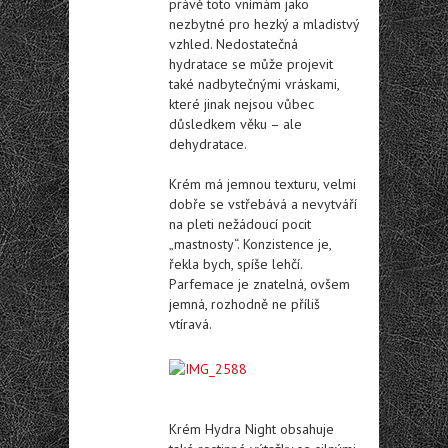
právě toto vnímám jako
nezbytné pro hezký a mladistvý
vzhled. Nedostatečná
hydratace se může projevit
také nadbytečnými vráskami,
které jinak nejsou vůbec
důsledkem věku – ale
dehydratace.
Krém má jemnou texturu, velmi
dobře se vstřebává a nevytváří
na pleti nežádoucí pocit
„mastnosty“. Konzistence je,
řekla bych, spíše lehčí.
Parfemace je znatelná, ovšem
jemná, rozhodně ne příliš
vtíravá.
Krém Hydra Night obsahuje