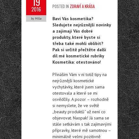
19
POSTED IN
ZDRAVÍ A KRÁSA
2016
Baví Vás kosmetika?
by Míša
Sledujete nejrůznější novinky
a zajímají Vás dobré
produkty, které byste si
třeba také mohli oblíbit?
Pak si určitě přečtěte další
díl mé kosmetické rubriky
Kosmetika: otestováno!
Přináším Vám v ní totiž tipy na
nejrůznější kosmetické
vychytávky, které jsem sama
otestovala a které se mi
osvědčily. A pozor – rozhodně
si nemyslete, že ve světě
„beauty produktů“ už není co
objevovat. Naopak! Já sama se
stále setkávám s tak zajímavými
přípravky, které mě samotnou –
minimálně velmi pozitivně