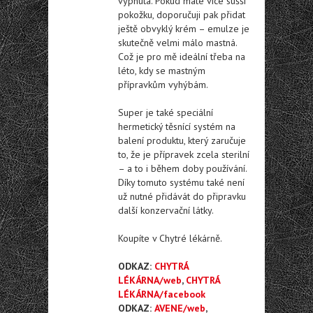
vypnutá. Pokud máte více sušší
pokožku, doporučuji pak přidat
ještě obvyklý krém – emulze je
skutečně velmi málo mastná.
Což je pro mě ideální třeba na
léto, kdy se mastným
přípravkům vyhýbám.
Super je také speciální
hermetický těsnící systém na
balení produktu, který zaručuje
to, že je přípravek zcela sterilní
– a to i během doby používání.
Díky tomuto systému také není
už nutné přidávát do připravku
další konzervační látky.
Koupíte v Chytré lékárně.
ODKAZ:
CHYTRÁ
LÉKÁRNA/web
,
CHYTRÁ
LÉKÁRNA/facebook
ODKAZ:
AVENE/web
,