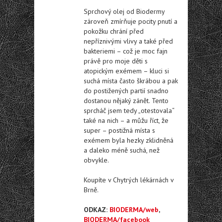
Sprchový olej od Biodermy
zároveň zmírňuje pocity pnutí a
pokožku chrání před
nepříznivými vlivy a také před
bakteriemi – což je moc fajn
právě pro moje děti s
atopickým exémem – kluci si
suchá místa často škrábou a pak
do postižených partií snadno
dostanou nějaký zánět. Tento
sprcháč jsem tedy „otestovala“
také na nich – a můžu říct, že
super – postižná místa s
exémem byla hezky zklidněná
a daleko méně suchá, než
obvykle.
Koupíte v Chytrých lékárnách v
Brně.
ODKAZ:
BIODERMA/web
,
BIODERMA/facebook