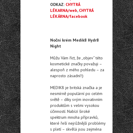
ODKAZ:
CHYTRÁ
LÉKARNA/web
,
CHYTRÁ
LÉKÁRNA/facebook
Noční krém Medik8 Hydr8
Night
Můžu Vám říct, že „objev“ této
kosmetické značky považuji –
alespoň z mého pohledu – za
naprosto zásadní!:)
MEDIK8 je britská značka a je
nesmírně populární po celém
světě – díky svým inovativním
produktům s velmi vysokou
účinností. Nabízí široké
spektrum mnoha přípravků,
které řeší nejrůžnější problémy
s pletí – skvělá jsou zejména