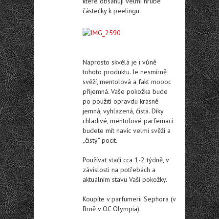
které obsahují velmi hrubé
částečky k peelingu.
Naprosto skvělá je i vůně
tohoto produktu. Je nesmírně
svěží, mentolová a fakt moooc
příjemná. Vaše pokožka bude
po použití opravdu krásně
jemná, vyhlazená, čistá. Díky
chladivé, mentolové parfemaci
budete mít navíc velmi svěží a
„čistý“ pocit.
Používat stačí cca 1-2 týdně, v
závislosti na potřebách a
aktuálním stavu Vaší pokožky.
Koupíte v parfumerii Sephora (v
Brně v OC Olympia).