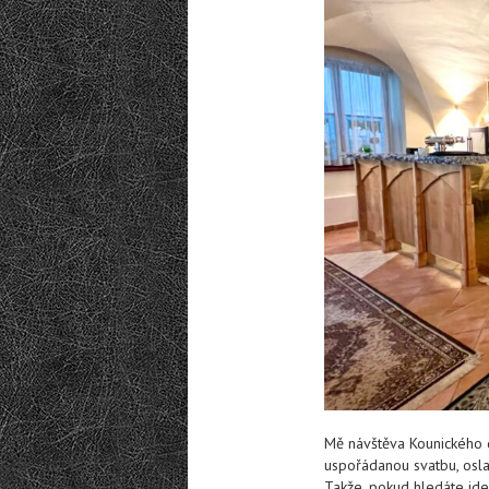
Mě návštěva Kounického 
uspořádanou svatbu, osla
Takže, pokud hledáte ide