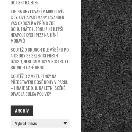
DO CENTRA EDEN
TIP NA UBYTOVÁNÍ V MIKULOVĚ:
STYLOVÉ APARTMÁNY LAVANDER
VÁS OKOUZLÍ! A PŘÍMO ZDE
OCHUTNÁTE I JEDNU Z NEJLEPŠÍ
NEAPOLSKÝCH PIZZ NA JIŽNÍ
MORAVĚ!
SOUTĚŽ O BRUNCH DLE VÝBĚRU PO
4 OSOBY SE SKLENICI FRESH
DŽUSU, NEBO MIMOSY V BISTRU LE
BRUNCH CAFÉ BRNO
SOUTĚŽ O 2 VSTUPENKY NA
PŘEDSTAVENÍ BOSÉ NOHY V PARKU
– HRAJE SE 9. 8. NA LETNÍ SCÉNĚ
DIVADLA BOLKA POLÍVKY
ARCHÍV
ARCHÍV