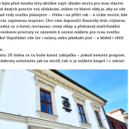
 bylo před mnoha lety obtížné najít ideální místo pro mou vlastní
daných prostor svá očekávání, ovšem to hlavní vždy je, aby se zde
ud tedy svatbu plánujete – třeba i na příští rok – a stále nevíte, kde
 vás zajímavou inspiraci. Chci vám doporučit Kounický dvůr, stylovou
edná se o hotel, restauraci, vinný sklep a překrásný multifunkční
 i venkovní prostory se zázemím k sezení můžete pro svou svatbu
bu! Uspořádat zde lze i oslavy, nebo jakékoliv jiné – a klidně i větší
nku…
tu 20. ledna se tu bude konat zabíjačka – pokud nemáte program,
dobroty ochutnáte jak na místě, tak si je můžete koupit i s sebou!