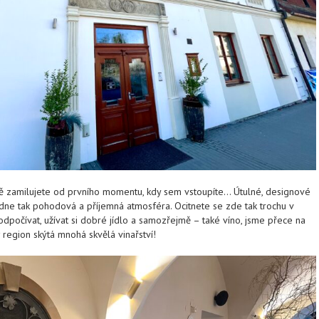
ně zamilujete od prvního momentu, kdy sem vstoupíte… Útulné, designové
dne tak pohodová a příjemná atmosféra. Ocitnete se zde tak trochu v
odpočívat, užívat si dobré jídlo a samozřejmě – také víno, jsme přece na
 region skýtá mnohá skvělá vinařství!