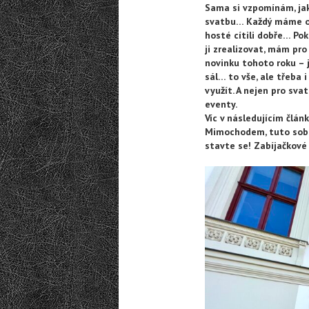
Sama si vzpomínám, jak
svatbu… Každý máme od 
hosté cítili dobře… Pok
ji zrealizovat, mám pro
novinku tohoto roku – j
sál… to vše, ale třeba
využít. A nejen pro svat
eventy.
Víc v následujícím člá
Mimochodem, tuto sobo
stavte se! Zabíjačkové 