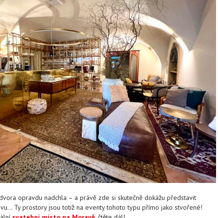
dvora opravdu nadchla – a právě zde si skutečně dokážu představit
vu… Ty prostory jsou totiž na eventy tohoto typu přímo jako stvořené!
ální
svatební místo na Moravě
, čtěte dál!