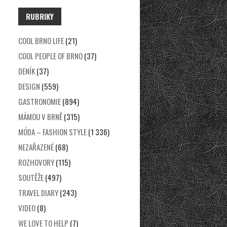
RUBRIKY
COOL BRNO LIFE
(21)
COOL PEOPLE OF BRNO
(37)
DENÍK
(37)
DESIGN
(559)
GASTRONOMIE
(894)
MÁMOU V BRNĚ
(315)
MÓDA – FASHION STYLE
(1 336)
NEZAŘAZENÉ
(68)
ROZHOVORY
(115)
SOUTĚŽE
(497)
TRAVEL DIARY
(243)
VIDEO
(8)
WE LOVE TO HELP
(7)