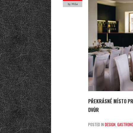
by Míša
PŘEKRÁSNÉ MÍSTO PRO
DVŮR
POSTED IN
DESIGN
,
GASTRONO