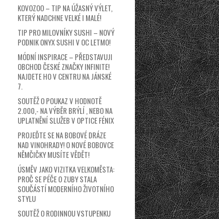
KOVOZOO – TIP NA ÚŽASNÝ VÝLET,
KTERÝ NADCHNE VELKÉ I MALÉ!
TIP PRO MILOVNÍKY SUSHI – NOVÝ
PODNIK ONYX SUSHI V OC LETMO!
MÓDNÍ INSPIRACE – PŘEDSTAVUJI
OBCHOD ČESKÉ ZNAČKY INFINITE!
NAJDETE HO V CENTRU NA JÁNSKÉ
7.
SOUTĚŽ O POUKAZ V HODNOTĚ
2.000,- NA VÝBĚR BRÝLÍ , NEBO NA
UPLATNĚNÍ SLUŽEB V OPTICE FÉNIX
PROJEĎTE SE NA BOBOVÉ DRÁZE
NAD VINOHRADY! O NOVÉ BOBOVCE
NĚMČIČKY MUSÍTE VĚDĚT!
ÚSMĚV JAKO VIZITKA VELKOMĚSTA:
PROČ SE PÉČE O ZUBY STALA
SOUČÁSTÍ MODERNÍHO ŽIVOTNÍHO
STYLU
SOUTĚŽ O RODINNOU VSTUPENKU