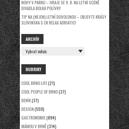
NOHY V PARKU – HRAJE SE 9. 8. NA LETNÍ SCÉNĚ
DIVADLA BOLKA POLÍVKY
TIP NA (NEJEN) LETNÍ DOVOLENOU – OBJEVTE KRÁSY
SLOVINSKA S CK RELAX ADRIATIC!
ARCHÍV
ARCHÍV
RUBRIKY
COOL BRNO LIFE
(21)
COOL PEOPLE OF BRNO
(37)
DENÍK
(37)
DESIGN
(559)
GASTRONOMIE
(894)
MÁMOU V BRNĚ
(314)