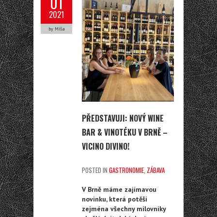
01
2021
by Míša
PŘEDSTAVUJI: NOVÝ WINE
BAR & VINOTÉKU V BRNĚ –
VICINO DIVINO!
POSTED IN
GASTRONOMIE
,
ZÁBAVA
V Brně máme zajímavou
novinku, která potěší
zejména všechny milovníky