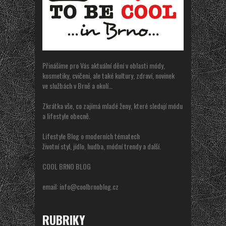
Přinášíme pro Vás aktuální dění v oblasti módy,
kosmetiky, cvičeni, ale také kultury, zdraví, novinek
ve službách v Brně a okolí…
Zkrátka vše, co zajímá mladé ženy, které sledují módu
a lifestyle obecně.
Lifestyle Blog o moderních tématech
životní styl, jídlo, hudba, módní trendy a další.
COOL BRNO BLOG
email:
info@coolbrnoblog.cz
RUBRIKY