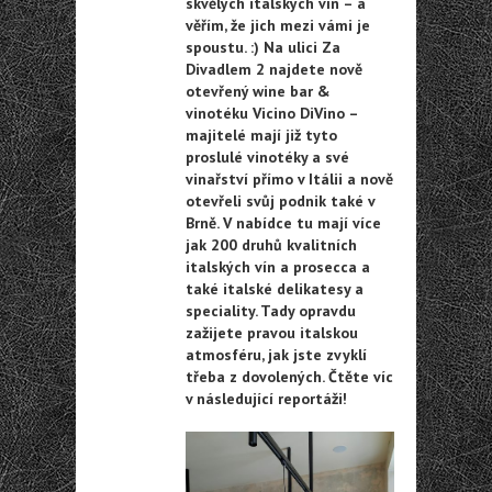
skvělých italských vín – a
věřím, že jich mezi vámi je
spoustu. :) Na ulici Za
Divadlem 2 najdete nově
otevřený wine bar &
vinotéku Vicino DiVino –
majitelé mají již tyto
proslulé vinotéky a své
vinařství přímo v Itálii a nově
otevřeli svůj podnik také v
Brně. V nabídce tu mají
více
jak 200 druhů
kvalitních
italských vín a prosecca a
také italské delikatesy a
speciality. Tady opravdu
zažijete pravou italskou
atmosféru, jak jste zvyklí
třeba z dovolených. Čtěte víc
v následující reportáži!