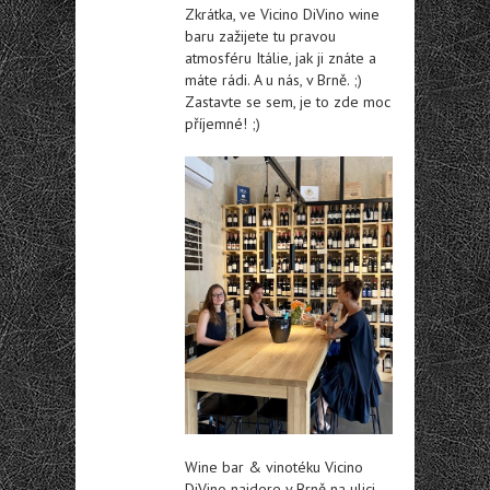
Zkrátka, ve Vicino DiVino wine
baru zažijete tu pravou
atmosféru Itálie, jak ji znáte a
máte rádi. A u nás, v Brně. ;)
Zastavte se sem, je to zde moc
příjemné! ;)
Wine bar & vinotéku Vicino
DiVino najdere v Brně na ulici