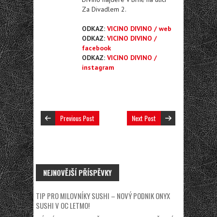
Za Divadlem 2.
ODKAZ:
VICINO DIVINO / web
ODKAZ:
VICINO DIVINO /
facebook
ODKAZ:
VICINO DIVINO /
instagram
Previous Post
Next Post
NEJNOVĚJŠÍ PŘÍSPĚVKY
TIP PRO MILOVNÍKY SUSHI – NOVÝ PODNIK ONYX
SUSHI V OC LETMO!