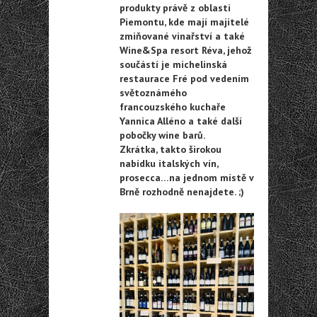
produkty právě z oblasti
Piemontu,
kde mají majitelé
zmiňované vinařství a také
Wine&Spa resort Réva, jehož
součástí je michelinská
restaurace Fré pod vedením
světoznámého
francouzského kuchaře
Yannica Alléno a také další
pobočky wine barů.
Zkrátka, takto širokou
nabídku italských vín,
prosecca…na jednom místě v
Brně rozhodně nenajdete. ;)