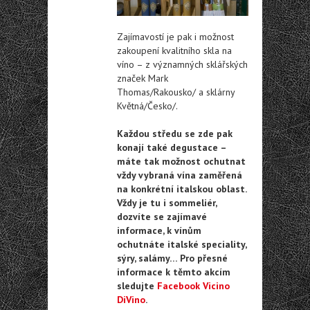
Zajímavostí je pak i možnost
zakoupení kvalitního skla na
víno – z významných sklářských
značek Mark
Thomas/Rakousko/ a sklárny
Květná/Česko/.
Každou středu se zde pak
konají také degustace –
máte tak možnost ochutnat
vždy vybraná vína zaměřená
na konkrétní italskou oblast.
Vždy je tu i sommeliér,
dozvíte se zajímavé
informace, k vínům
ochutnáte italské speciality,
sýry, salámy… Pro přesné
informace k těmto akcím
sledujte
Facebook Vicino
DiVino
.