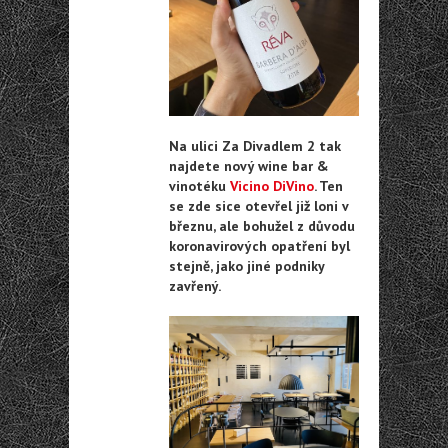
Na ulici Za Divadlem 2 tak
najdete nový wine bar &
vinotéku
Vicino DiVino
. Ten
se zde sice otevřel již loni v
březnu, ale bohužel z důvodu
koronavirových opatření byl
stejně, jako jiné podniky
zavřený.