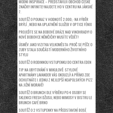
MÓDNÍ INSPIRACE – PŘEDSTAVUJI OBCHOD ČESKÉ
ZNAČKY INFINITE! NAJDETE HO V CENTRU NA JÁNSKÉ
7.
SOUTĚŽ O POUKAZ V HODNOTĚ 2.000,- NA VÝBĚR
BRÝLÍ , NEBO NA UPLATNĚNÍ SLUŽEB V OPTICE FÉNIX
PROJEĎTE SE NA BOBOVÉ DRÁZE NAD VINOHRADY! O
NOVÉ BOBOVCE NĚMČIČKY MUSÍTE VĚDĚT!
ÚSMĚV JAKO VIZITKA VELKOMĚSTA: PROČ SE PÉČE O
ZUBY STALA SOUČÁSTÍ MODERNÍHO ŽIVOTNÍHO
STYLU
SOUTĚŽ O RODINNOU VSTUPENKU DO CENTRA EDEN
TIP NA UBYTOVÁNÍ V MIKULOVĚ: STYLOVÉ
APARTMÁNY LAVANDER VÁS OKOUZLÍ! A PŘÍMO ZDE
OCHUTNÁTE I JEDNU Z NEJLEPŠÍ NEAPOLSKÝCH PIZZ
NA JIŽNÍ MORAVĚ!
SOUTĚŽ O BRUNCH DLE VÝBĚRU PO 4 OSOBY SE
SKLENICI FRESH DŽUSU, NEBO MIMOSY V BISTRU LE
BRUNCH CAFÉ BRNO
SOUTĚŽ O 2 VSTUPENKY NA PŘEDSTAVENÍ BOSÉ