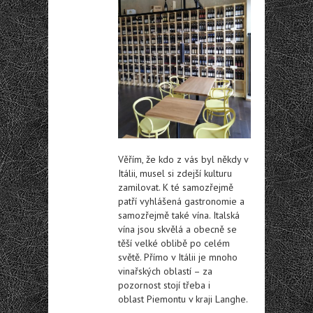
Věřím, že kdo z vás byl někdy v
Itálii, musel si zdejší kulturu
zamilovat. K té samozřejmě
patří vyhlášená gastronomie a
samozřejmě také vína. Italská
vína jsou skvělá a obecně se
těší velké oblibě po celém
světě. Přímo v Itálii je mnoho
vinařských oblastí – za
pozornost stojí třeba i
oblast Piemontu v kraji Langhe.