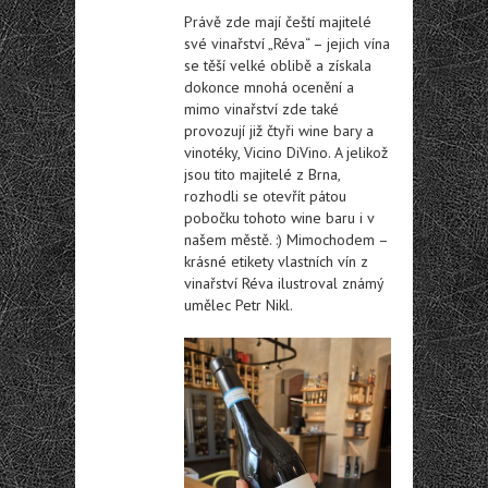
Právě zde mají čeští majitelé
své vinařství „Réva“ – jejich vína
se těší velké oblibě a získala
dokonce mnohá ocenění a
mimo vinařství zde také
provozují již čtyři wine bary a
vinotéky, Vicino DiVino. A jelikož
jsou tito majitelé z Brna,
rozhodli se otevřít pátou
pobočku tohoto wine baru i v
našem městě. :) Mimochodem –
krásné etikety vlastních vín z
vinařství Réva ilustroval známý
umělec Petr Nikl.