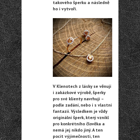
takového šperku a následně
ho i vytvoří.
V Klenotech z lásky se věnují
i zakázkové výrobě, šperky
pro své klienty navrhují –
podle zadání, nebo i s vlastní
fantazií. Výsledkem je vždy
originální šperk, který vznikl
pro konkrétního člověka a
nemá jej nikdo jiný. A ten
pocit výjimečnosti, ten