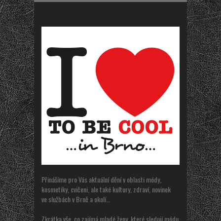
Přinášíme pro Vás aktuální dění v oblasti módy,
kosmetiky, cvičeni, ale také kultury, zdraví, novinek
ve službách v Brně a okolí…
Zkrátka vše, co zajímá mladé ženy, které sledují módu