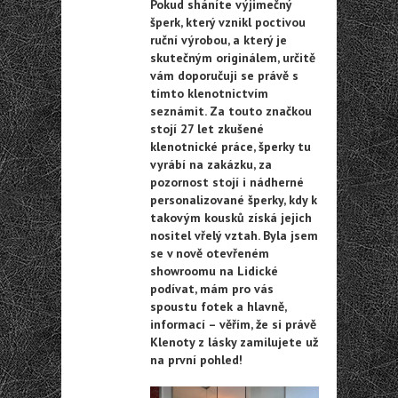
Pokud sháníte výjimečný
šperk, který vznikl poctivou
ruční výrobou, a který je
skutečným originálem, určitě
vám doporučuji se právě s
tímto klenotnictvím
seznámit. Za touto značkou
stojí 27 let zkušené
klenotnické práce, šperky tu
vyrábí na zakázku, za
pozornost stojí i nádherné
personalizované šperky, kdy k
takovým kousků získá jejich
nositel vřelý vztah. Byla jsem
se v nově otevřeném
showroomu na Lidické
podívat, mám pro vás
spoustu fotek a hlavně,
informací – věřím, že si právě
Klenoty z lásky zamilujete už
na první pohled!