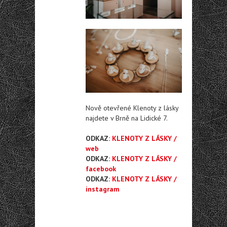
Nově otevřené Klenoty z lásky
najdete v Brně na Lidické 7.
ODKAZ:
KLENOTY Z LÁSKY /
web
ODKAZ:
KLENOTY Z LÁSKY /
facebook
ODKAZ:
KLENOTY Z LÁSKY /
instagram