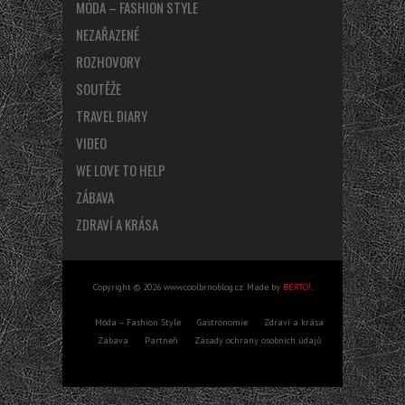
MÓDA – FASHION STYLE
NEZAŘAZENÉ
ROZHOVORY
SOUTĚŽE
TRAVEL DIARY
VIDEO
WE LOVE TO HELP
ZÁBAVA
ZDRAVÍ A KRÁSA
Copyright © 2026 www.coolbrnoblog.cz. Made by
BERTO!
.
Móda – Fashion Style
Gastronomie
Zdraví a krása
Zábava
Partneři
Zásady ochrany osobních údajů