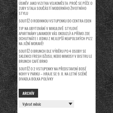
ÚSMĚV JAKO VIZITKA VELKOMĚSTA: PROČ SE PÉČE O
ZUBY STALA SOUČÁSTÍ MODERNÍHO ŽIVOTNÍHO
STYLU
SOUTĚŽ O RODINNOU VSTUPENKU DO CENTRA EDEN
TIP NA UBYTOVÁNÍ V MIKULOVĚ: STYLOVÉ
APARTMÁNY LAVANDER VÁS OKOUZLÍ! A PŘÍMO ZDE
OCHUTNÁTE I JEDNU Z NEJLEPŠÍ NEAPOLSKÝCH PIZZ
NA JIŽNÍ MORAVĚ!
SOUTĚŽ O BRUNCH DLE VÝBĚRU PO 4 OSOBY SE
SKLENICI FRESH DŽUSU, NEBO MIMOSY V BISTRU LE
BRUNCH CAFÉ BRNO
SOUTĚŽ O 2 VSTUPENKY NA PŘEDSTAVENÍ BOSÉ
NOHY V PARKU – HRAJE SE 9. 8. NA LETNÍ SCÉNĚ
DIVADLA BOLKA POLÍVKY
ARCHÍV
ARCHÍV