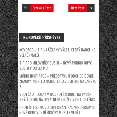
Previous Post
Next Post
NEJNOVĚJŠÍ PŘÍSPĚVKY
KOVOZOO – TIP NA ÚŽASNÝ VÝLET, KTERÝ NADCHNE
VELKÉ I MALÉ!
TIP PRO MILOVNÍKY SUSHI – NOVÝ PODNIK ONYX
SUSHI V OC LETMO!
MÓDNÍ INSPIRACE – PŘEDSTAVUJI OBCHOD ČESKÉ
ZNAČKY INFINITE! NAJDETE HO V CENTRU NA JÁNSKÉ
7.
SOUTĚŽ O POUKAZ V HODNOTĚ 2.000,- NA VÝBĚR
BRÝLÍ , NEBO NA UPLATNĚNÍ SLUŽEB V OPTICE FÉNIX
PROJEĎTE SE NA BOBOVÉ DRÁZE NAD VINOHRADY! O
NOVÉ BOBOVCE NĚMČIČKY MUSÍTE VĚDĚT!