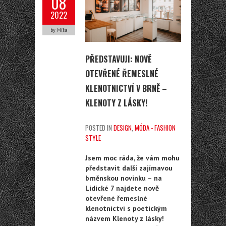
08
2022
by Míša
PŘEDSTAVUJI: NOVĚ
OTEVŘENÉ ŘEMESLNÉ
KLENOTNICTVÍ V BRNĚ –
KLENOTY Z LÁSKY!
POSTED IN
DESIGN
,
MÓDA - FASHION
STYLE
Jsem moc ráda, že vám mohu
představit další zajímavou
brněnskou novinku – na
Lidické 7 najdete nově
otevřené řemeslné
klenotnictví s poetickým
názvem Klenoty z lásky!