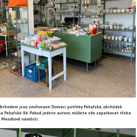
 obchodem jsou zmiňované Domácí potřeby Pekařská, obchůdek
na Pekařské 86. Pokud jedete autem, můžete zde zaparkovat třeba
a Mendlově náměstí.