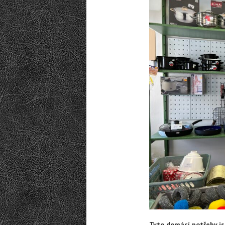
Tyto domácí potřeby js