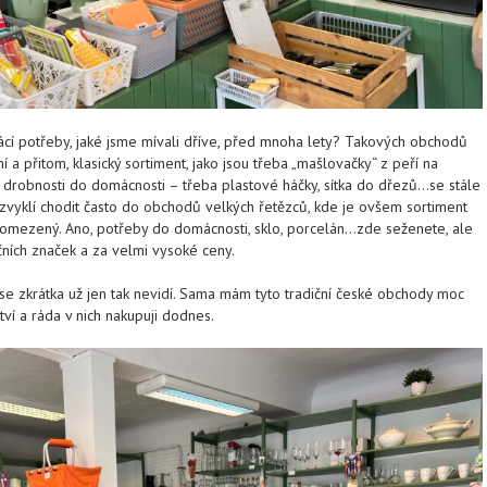
cí potřeby, jaké jsme mívali dříve, před mnoha lety? Takových obchodů
a přitom, klasický sortiment, jako jsou třeba „mašlovačky“ z peří na
né drobnosti do domácnosti – třeba plastové háčky, sítka do dřezů…se stále
u zvyklí chodit často do obchodů velkých řetězců, kde je ovšem sortiment
omezený. Ano, potřeby do domácnosti, sklo, porcelán…zde seženete, ale
čních značek a za velmi vysoké ceny.
se zkrátka už jen tak nevidí. Sama mám tyto tradiční české obchody moc
ství a ráda v nich nakupuji dodnes.