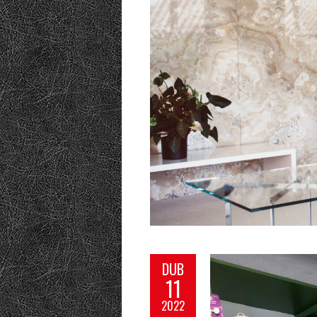
DUB
11
2022