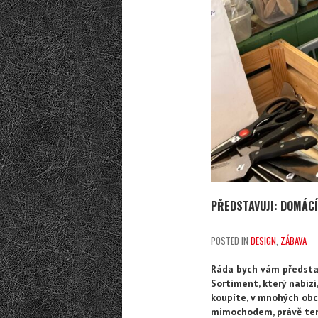
PŘEDSTAVUJI: DOMÁC
POSTED IN
DESIGN
,
ZÁBAVA
Ráda bych vám představ
Sortiment, který nabízí
koupíte, v mnohých ob
mimochodem, právě tent