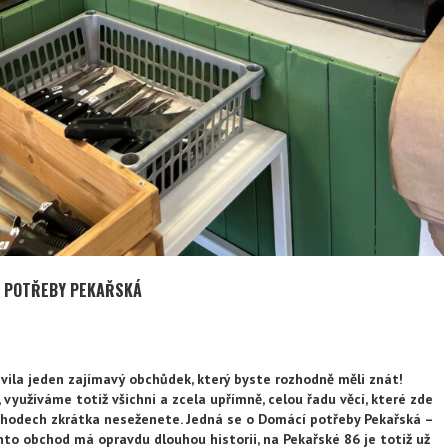
Í POTŘEBY PEKAŘSKÁ
ila jeden zajímavý obchůdek, který byste rozhodně měli znát!
, využíváme totiž všichni a zcela upřímně, celou řadu věcí, které zde
chodech zkrátka neseženete. Jedná se o Domácí potřeby Pekařská –
o obchod má opravdu dlouhou historii, na Pekařské 86 je totiž už