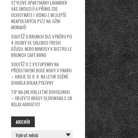
STYLOVÉ APARTMÁNY LAVANDER
VÁS OKOUZLÍ! A PŘÍMO ZDE
OCHUTNÁTE I JEDNU Z NEJLEPŠÍ
NEAPOLSKÝCH PIZZ NA JIŽNÍ
MORAVĚ!
SOUTĚŽ O BRUNCH DLE VÝBĚRU PO
4 OSOBY SE SKLENICI FRESH
DŽUSU, NEBO MIMOSY V BISTRU LE
BRUNCH CAFÉ BRNO
SOUTĚŽ O 2 VSTUPENKY NA
PŘEDSTAVENÍ BOSÉ NOHY V PARKU
– HRAJE SE 9. 8. NA LETNÍ SCÉNĚ
DIVADLA BOLKA POLÍVKY
TIP NA (NEJEN) LETNÍ DOVOLENOU
– OBJEVTE KRÁSY SLOVINSKA S CK
RELAX ADRIATIC!
ARCHÍV
ARCHÍV