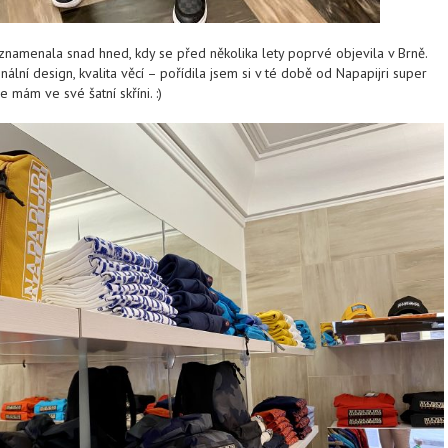
znamenala snad hned, kdy se před několika lety poprvé objevila v Brně.
nální design, kvalita věcí – pořídila jsem si v té době od Napapijri super
 mám ve své šatní skříni. :)