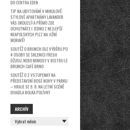
DO CENTRA EDEN
TIP NA UBYTOVÁNÍ V MIKULOVĚ:
STYLOVÉ APARTMÁNY LAVANDER
VÁS OKOUZLÍ! A PŘÍMO ZDE
OCHUTNÁTE I JEDNU Z NEJLEPŠÍ
NEAPOLSKÝCH PIZZ NA JIŽNÍ
MORAVĚ!
SOUTĚŽ O BRUNCH DLE VÝBĚRU PO
4 OSOBY SE SKLENICI FRESH
DŽUSU, NEBO MIMOSY V BISTRU LE
BRUNCH CAFÉ BRNO
SOUTĚŽ O 2 VSTUPENKY NA
PŘEDSTAVENÍ BOSÉ NOHY V PARKU
– HRAJE SE 9. 8. NA LETNÍ SCÉNĚ
DIVADLA BOLKA POLÍVKY
ARCHÍV
ARCHÍV