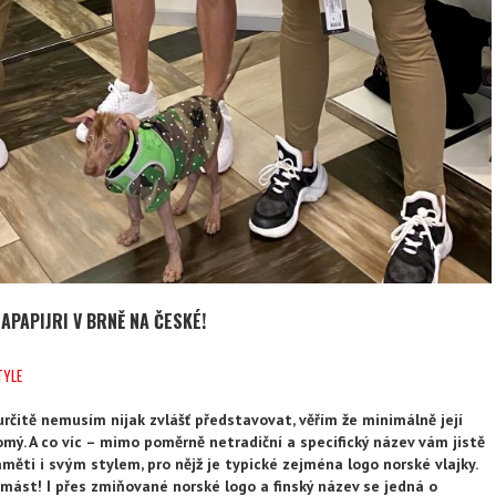
APAPIJRI V BRNĚ NA ČESKÉ!
TYLE
rčitě nemusím nijak zvlášť představovat, věřím že minimálně její
ý. A co víc – mimo poměrně netradiční a specifický název vám jistě
měti i svým stylem, pro nějž je typické zejména logo norské vlajky.
ást! I přes zmiňované norské logo a finský název se jedná o