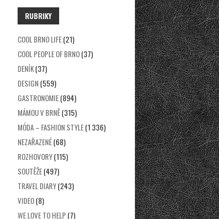
RUBRIKY
COOL BRNO LIFE
(21)
COOL PEOPLE OF BRNO
(37)
DENÍK
(37)
DESIGN
(559)
GASTRONOMIE
(894)
MÁMOU V BRNĚ
(315)
MÓDA – FASHION STYLE
(1 336)
NEZAŘAZENÉ
(68)
ROZHOVORY
(115)
SOUTĚŽE
(497)
TRAVEL DIARY
(243)
VIDEO
(8)
WE LOVE TO HELP
(7)