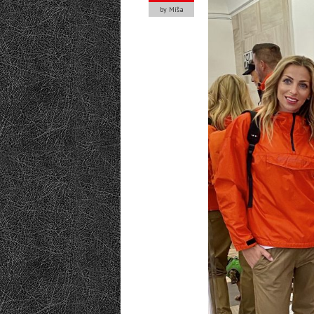
by Míša