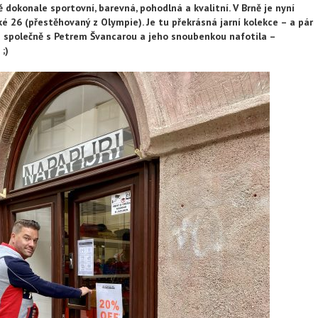
ě dokonale sportovní, barevná, pohodlná a kvalitní. V Brně je nyní
é 26 (přestěhovaný z Olympie). Je tu překrásná jarní kolekce – a pár
 společně s Petrem Švancarou a jeho snoubenkou nafotila –
;)