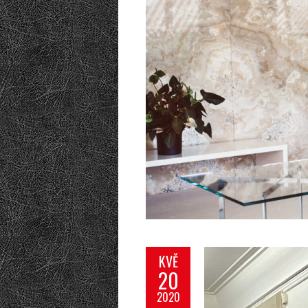
KVĚ
20
2020