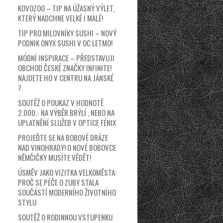
KOVOZOO – TIP NA ÚŽASNÝ VÝLET,
KTERÝ NADCHNE VELKÉ I MALÉ!
TIP PRO MILOVNÍKY SUSHI – NOVÝ
PODNIK ONYX SUSHI V OC LETMO!
MÓDNÍ INSPIRACE – PŘEDSTAVUJI
OBCHOD ČESKÉ ZNAČKY INFINITE!
NAJDETE HO V CENTRU NA JÁNSKÉ
7.
SOUTĚŽ O POUKAZ V HODNOTĚ
2.000,- NA VÝBĚR BRÝLÍ , NEBO NA
UPLATNĚNÍ SLUŽEB V OPTICE FÉNIX
PROJEĎTE SE NA BOBOVÉ DRÁZE
NAD VINOHRADY! O NOVÉ BOBOVCE
NĚMČIČKY MUSÍTE VĚDĚT!
ÚSMĚV JAKO VIZITKA VELKOMĚSTA:
PROČ SE PÉČE O ZUBY STALA
SOUČÁSTÍ MODERNÍHO ŽIVOTNÍHO
STYLU
SOUTĚŽ O RODINNOU VSTUPENKU