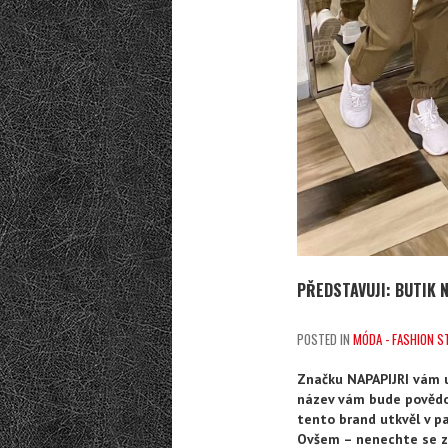
PŘEDSTAVUJI: BUTIK N
POSTED IN
MÓDA - FASHION S
Značku NAPAPIJRI vám u
název vám bude povědom
tento brand utkvěl v pa
Ovšem – nenechte se zm