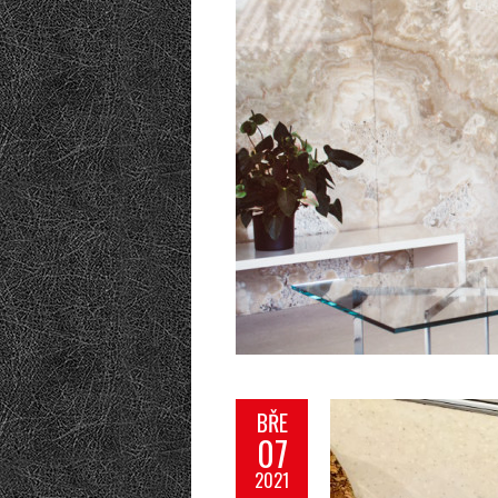
BŘE
07
2021