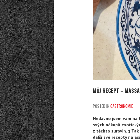
MŮJ RECEPT – MASSA
POSTED IN
GASTRONOMIE
Nedávno jsem vám na F
svých nákupů exotickýc
z těchto surovin. :) T
další své recepty na asi