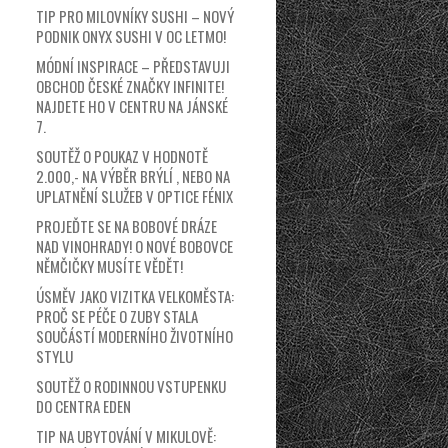
TIP PRO MILOVNÍKY SUSHI – NOVÝ
PODNIK ONYX SUSHI V OC LETMO!
MÓDNÍ INSPIRACE – PŘEDSTAVUJI
OBCHOD ČESKÉ ZNAČKY INFINITE!
NAJDETE HO V CENTRU NA JÁNSKÉ
7.
SOUTĚŽ O POUKAZ V HODNOTĚ
2.000,- NA VÝBĚR BRÝLÍ , NEBO NA
UPLATNĚNÍ SLUŽEB V OPTICE FÉNIX
PROJEĎTE SE NA BOBOVÉ DRÁZE
NAD VINOHRADY! O NOVÉ BOBOVCE
NĚMČIČKY MUSÍTE VĚDĚT!
ÚSMĚV JAKO VIZITKA VELKOMĚSTA:
PROČ SE PÉČE O ZUBY STALA
SOUČÁSTÍ MODERNÍHO ŽIVOTNÍHO
STYLU
SOUTĚŽ O RODINNOU VSTUPENKU
DO CENTRA EDEN
TIP NA UBYTOVÁNÍ V MIKULOVĚ: