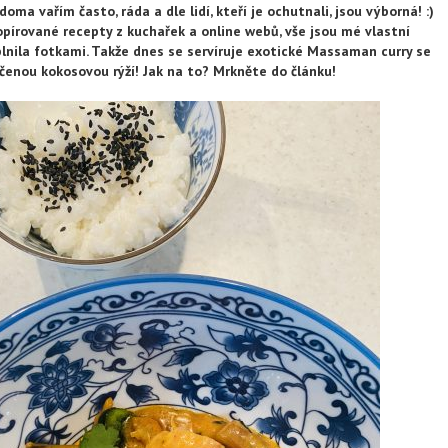
doma vařím často, ráda a dle lidí, kteří je ochutnali, jsou výborná! :)
pírované recepty z kuchařek a online webů, vše jsou mé vlastní
plnila fotkami. Takže dnes se servíruje exotické Massaman curry se
nou kokosovou rýží! Jak na to? Mrkněte do článku!