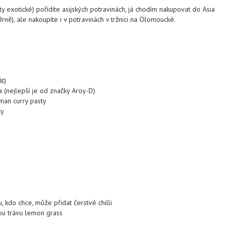
y exotické) pořídíte asijských potravinách, já chodím nakupovat do Asia
rně), ale nakoupíte i v potravinách v tržnici na Olomoucké.
t)
(nejlepší je od značky Aroy-D)
man curry pasty
ky
u, kdo chce, může přidat čerstvé chilli
ou trávu lemon grass