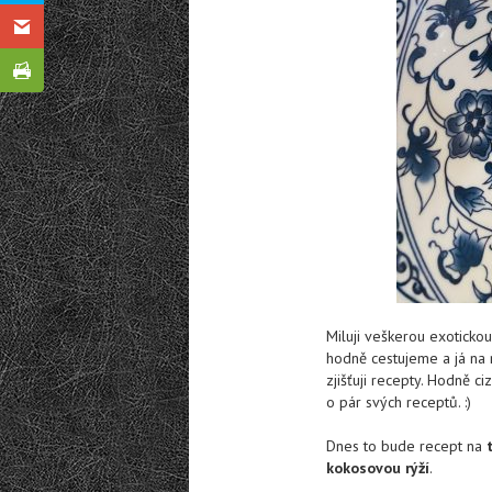
Miluji veškerou exotickou
hodně cestujeme a já na 
zjišťuji recepty. Hodně c
o pár svých receptů. :)
Dnes to bude recept na
kokosovou rýží
.