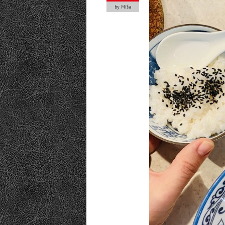
by Míša