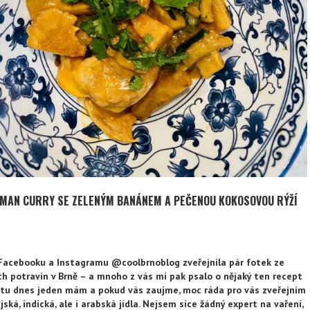
MAN CURRY SE ZELENÝM BANÁNEM A PEČENOU KOKOSOVOU RÝŽÍ
acebooku a Instagramu @coolbrnoblog zveřejnila pár fotek ze
h potravin v Brně – a mnoho z vás mi pak psalo o nějaký ten recept
ak tu dnes jeden mám a pokud vás zaujme, moc ráda pro vás zveřejním
jská, indická, ale i arabská jídla. Nejsem sice žádný expert na vaření,