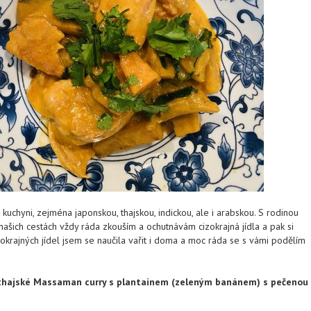
 kuchyni, zejména japonskou, thajskou, indickou, ale i arabskou. S rodinou
našich cestách vždy ráda zkouším a ochutnávám cizokrajná jídla a pak si
izokrajných jídel jsem se naučila vařit i doma a moc ráda se s vámi podělím
thajské Massaman curry s plantainem (zeleným banánem) s pečenou