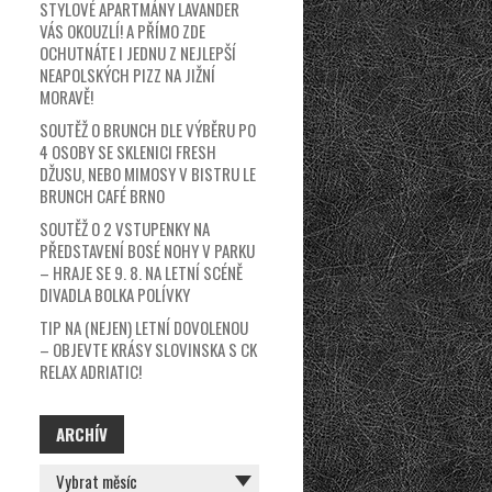
STYLOVÉ APARTMÁNY LAVANDER
VÁS OKOUZLÍ! A PŘÍMO ZDE
OCHUTNÁTE I JEDNU Z NEJLEPŠÍ
NEAPOLSKÝCH PIZZ NA JIŽNÍ
MORAVĚ!
SOUTĚŽ O BRUNCH DLE VÝBĚRU PO
4 OSOBY SE SKLENICI FRESH
DŽUSU, NEBO MIMOSY V BISTRU LE
BRUNCH CAFÉ BRNO
SOUTĚŽ O 2 VSTUPENKY NA
PŘEDSTAVENÍ BOSÉ NOHY V PARKU
– HRAJE SE 9. 8. NA LETNÍ SCÉNĚ
DIVADLA BOLKA POLÍVKY
TIP NA (NEJEN) LETNÍ DOVOLENOU
– OBJEVTE KRÁSY SLOVINSKA S CK
RELAX ADRIATIC!
ARCHÍV
ARCHÍV