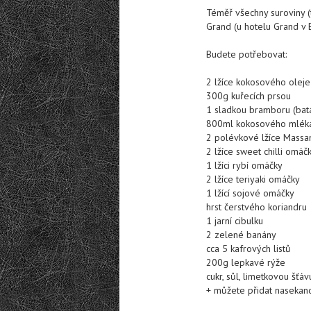
Téměř všechny suroviny (t
Grand (u hotelu Grand v B
Budete potřebovat:
2 lžíce kokosového oleje
300g kuřecích prsou
1 sladkou bramboru (batá
800ml kokosového mléka 
2 polévkové lžíce Massa
2 lžíce sweet chilli omáč
1 lžíci rybí omáčky
2 lžíce teriyaki omáčky
1 lžící sojové omáčky
hrst čerstvého koriandru
1 jarní cibulku
2 zelené banány
cca 5 kafrových listů
200g lepkavé rýže
cukr, sůl, limetkovou šťáv
+ můžete přidat nasekan