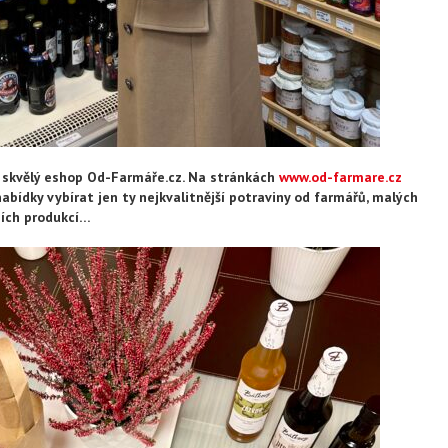
l skvělý eshop Od-Farmáře.cz. Na stránkách
www.od-farmare.cz
abídky vybírat jen ty nejkvalitnější potraviny od farmářů, malých
ních produkcí…