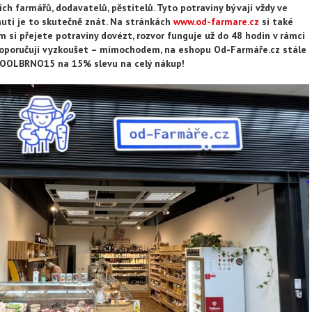
ch farmářů, dodavatelů, pěstitelů. Tyto potraviny bývají vždy ve
huti je to skutečně znát. Na stránkách
www.od-farmare.cz
si také
m si přejete potraviny dovézt, rozvor funguje už do 48 hodin v rámci
doporučuji vyzkoušet – mimochodem, na eshopu Od-Farmáře.cz stále
 COOLBRNO15 na 15% slevu na celý nákup!