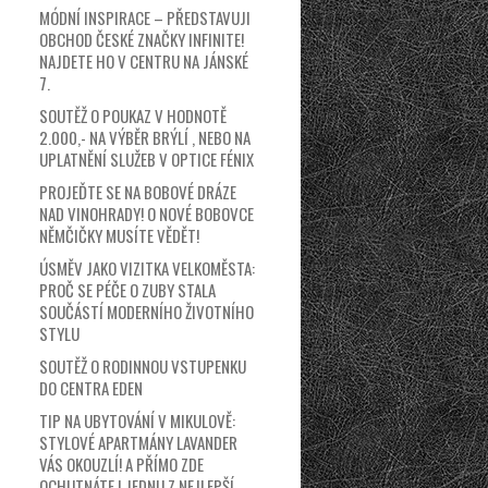
MÓDNÍ INSPIRACE – PŘEDSTAVUJI
OBCHOD ČESKÉ ZNAČKY INFINITE!
NAJDETE HO V CENTRU NA JÁNSKÉ
7.
SOUTĚŽ O POUKAZ V HODNOTĚ
2.000,- NA VÝBĚR BRÝLÍ , NEBO NA
UPLATNĚNÍ SLUŽEB V OPTICE FÉNIX
PROJEĎTE SE NA BOBOVÉ DRÁZE
NAD VINOHRADY! O NOVÉ BOBOVCE
NĚMČIČKY MUSÍTE VĚDĚT!
ÚSMĚV JAKO VIZITKA VELKOMĚSTA:
PROČ SE PÉČE O ZUBY STALA
SOUČÁSTÍ MODERNÍHO ŽIVOTNÍHO
STYLU
SOUTĚŽ O RODINNOU VSTUPENKU
DO CENTRA EDEN
TIP NA UBYTOVÁNÍ V MIKULOVĚ:
STYLOVÉ APARTMÁNY LAVANDER
VÁS OKOUZLÍ! A PŘÍMO ZDE
OCHUTNÁTE I JEDNU Z NEJLEPŠÍ