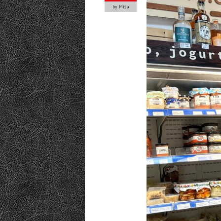
by Míša