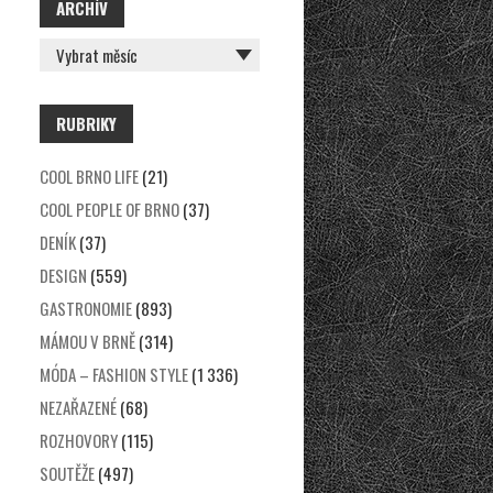
ARCHÍV
ARCHÍV
RUBRIKY
COOL BRNO LIFE
(21)
COOL PEOPLE OF BRNO
(37)
DENÍK
(37)
DESIGN
(559)
GASTRONOMIE
(893)
MÁMOU V BRNĚ
(314)
MÓDA – FASHION STYLE
(1 336)
NEZAŘAZENÉ
(68)
ROZHOVORY
(115)
SOUTĚŽE
(497)