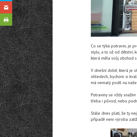
Co se týká potravin, je p
stylu, a to už od dětství
která měla svůj obchod s
V dnešní době, která je 
ohledech, bychom si kvali
má nemalý podíl na naše z
Potraviny se vždy snažím v
třeba i původ, nebo podmí
Stále dnes platí, že ty ne
případě není výroba zatí