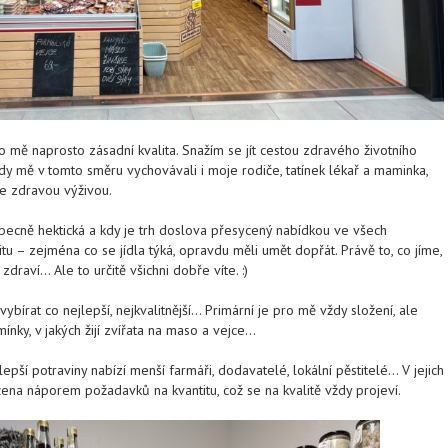
ro mě naprosto zásadní kvalita. Snažím se jít cestou zdravého životního
, kdy mě v tomto směru vychovávali i moje rodiče, tatínek lékař a maminka,
e zdravou výživou.
obecně hektická a kdy je trh doslova přesycený nabídkou ve všech
tu – zejména co se jídla týká, opravdu měli umět dopřát. Právě to, co jíme,
draví… Ale to určitě všichni dobře víte. :)
ybírat co nejlepší, nejkvalitnější… Primární je pro mě vždy složení, ale
nky, v jakých žijí zvířata na maso a vejce…
jlepší potraviny nabízí menší farmáři, dodavatelé, lokální pěstitelé… V jejich
žena náporem požadavků na kvantitu, což se na kvalitě vždy projeví.