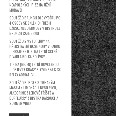
NEAPOLSKÝCH PIZZ NA JIŽNÍ
MORAVĚ!
SOUTĚŽ O BRUNCH DLE VÝBĚRU PO
4 OSOBY SE SKLENICI FRESH
DŽUSU, NEBO MIMOSY V BISTRU LE
BRUNCH CAFÉ BRNO
SOUTĚŽ O 2 VSTUPENKY NA
PŘEDSTAVENÍ BOSÉ NOHY V PARKU
– HRAJE SE 9. 8. NA LETNÍ SCÉNĚ
DIVADLA BOLKA POLÍVKY
TIP NA (NEJEN) LETNÍ DOVOLENOU
– OBJEVTE KRÁSY SLOVINSKA S CK
RELAX ADRIATIC!
SOUTĚŽ O BURGER S TRHANÝM
MASEM + LIMONÁDU, NEBO PIVO,
ALKODRINK Z LEDOVÉ TŘÍŠTĚ A
BURFLURRY Z BISTRA BARBUCHA
SUMMER VIBE!