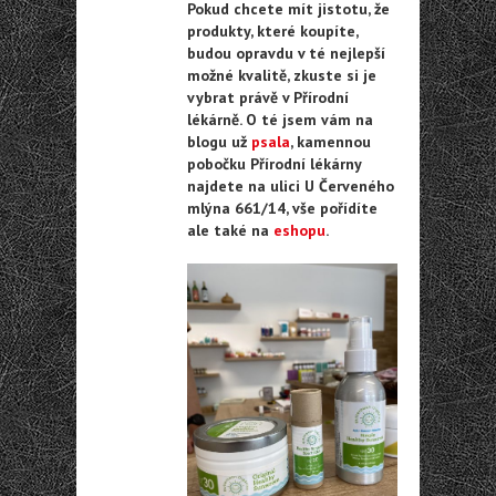
Pokud chcete mít jistotu, že
produkty, které koupíte,
budou opravdu v té nejlepší
možné kvalitě, zkuste si je
vybrat právě v Přírodní
lékárně. O té jsem vám na
blogu už
psala
, kamennou
pobočku Přírodní lékárny
najdete na ulici U Červeného
mlýna 661/14, vše pořídíte
ale také na
eshopu
.