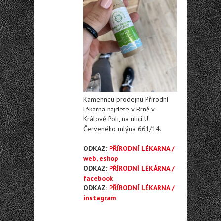
Kamennou prodejnu Přírodní
lékárna najdete v Brně v
Králově Poli, na ulici U
Červeného mlýna 661/14.
ODKAZ:
PŘÍRODNÍ LÉKARNA /
web, eshop
ODKAZ:
PŘÍRODNÍ LÉKÁRNA /
facebook
ODKAZ:
PŘÍRODNÍ LÉKARNA /
instagram