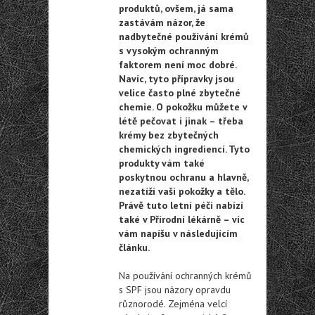
produktů, ovšem, já sama
zastávám názor, že
nadbytečné používání krémů
s vysokým ochranným
faktorem není moc dobré.
Navíc, tyto přípravky jsou
velice často plné zbytečné
chemie. O pokožku můžete v
létě pečovat i jinak – třeba
krémy bez zbytečných
chemických ingrediencí. Tyto
produkty vám také
poskytnou ochranu a hlavně,
nezatíží vaši pokožky a tělo.
Právě tuto letní péči nabízí
také v Přírodní lékárně – víc
vám napíšu v následujícím
článku.
Na používání ochranných krémů
s SPF jsou názory opravdu
různorodé. Zejména velcí