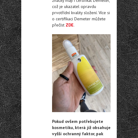
značky mají i certifikát Demeter,
což je ukazatel opravdu
prvotřídní kvality složení. Více si
o certifikaci Demeter můžete
přečíst
ZDE
.
Pokud ovšem potřebujete
kosmetiku, která již obsahuje
vyšší ochranný faktor, pak