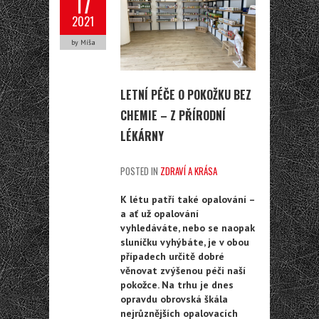
17
2021
by Míša
LETNÍ PÉČE O POKOŽKU BEZ
CHEMIE – Z PŘÍRODNÍ
LÉKÁRNY
POSTED IN
ZDRAVÍ A KRÁSA
K létu patří také opalování –
a ať už opalování
vyhledáváte, nebo se naopak
sluníčku vyhýbáte, je v obou
případech určitě dobré
věnovat zvýšenou péči naší
pokožce. Na trhu je dnes
opravdu obrovská škála
nejrůznějších opalovacích