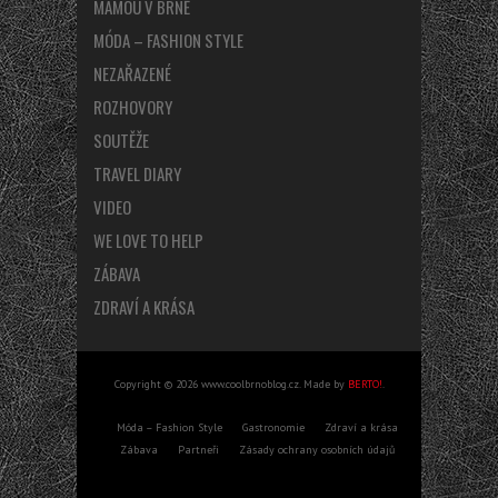
MÁMOU V BRNĚ
MÓDA – FASHION STYLE
NEZAŘAZENÉ
ROZHOVORY
SOUTĚŽE
TRAVEL DIARY
VIDEO
WE LOVE TO HELP
ZÁBAVA
ZDRAVÍ A KRÁSA
Copyright © 2026 www.coolbrnoblog.cz. Made by
BERTO!
.
Móda – Fashion Style
Gastronomie
Zdraví a krása
Zábava
Partneři
Zásady ochrany osobních údajů