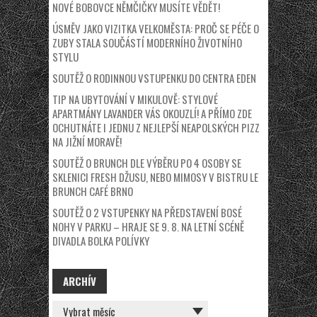
NOVÉ BOBOVCE NĚMČIČKY MUSÍTE VĚDĚT!
ÚSMĚV JAKO VIZITKA VELKOMĚSTA: PROČ SE PÉČE O
ZUBY STALA SOUČÁSTÍ MODERNÍHO ŽIVOTNÍHO
STYLU
SOUTĚŽ O RODINNOU VSTUPENKU DO CENTRA EDEN
TIP NA UBYTOVÁNÍ V MIKULOVĚ: STYLOVÉ
APARTMÁNY LAVANDER VÁS OKOUZLÍ! A PŘÍMO ZDE
OCHUTNÁTE I JEDNU Z NEJLEPŠÍ NEAPOLSKÝCH PIZZ
NA JIŽNÍ MORAVĚ!
SOUTĚŽ O BRUNCH DLE VÝBĚRU PO 4 OSOBY SE
SKLENICI FRESH DŽUSU, NEBO MIMOSY V BISTRU LE
BRUNCH CAFÉ BRNO
SOUTĚŽ O 2 VSTUPENKY NA PŘEDSTAVENÍ BOSÉ
NOHY V PARKU – HRAJE SE 9. 8. NA LETNÍ SCÉNĚ
DIVADLA BOLKA POLÍVKY
ARCHÍV
ARCHÍV