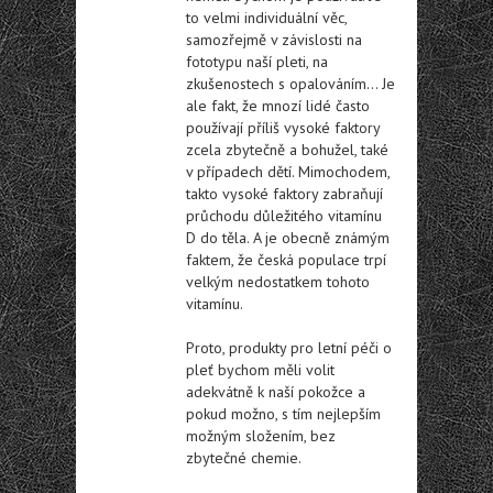
to velmi individuální věc,
samozřejmě v závislosti na
fototypu naší pleti, na
zkušenostech s opalováním… Je
ale fakt, že mnozí lidé často
používají příliš vysoké faktory
zcela zbytečně a bohužel, také
v případech dětí. Mimochodem,
takto vysoké faktory zabraňují
průchodu důležitého vitamínu
D do těla. A je obecně známým
faktem, že česká populace trpí
velkým nedostatkem tohoto
vitamínu.
Proto, produkty pro letní péči o
pleť bychom měli volit
adekvátně k naší pokožce a
pokud možno, s tím nejlepším
možným složením, bez
zbytečné chemie.