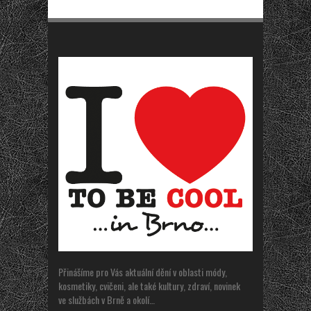
Přinášíme pro Vás aktuální dění v oblasti módy,
kosmetiky, cvičeni, ale také kultury, zdraví, novinek
ve službách v Brně a okolí…