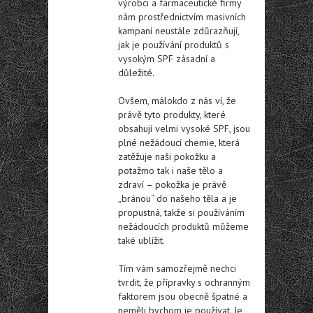
výrobci a farmaceutické firmy
nám prostřednictvím masivních
kampaní neustále zdůrazňují,
jak je používání produktů s
vysokým SPF zásadní a
důležité.
Ovšem, málokdo z nás ví, že
právě tyto produkty, které
obsahují velmi vysoké SPF, jsou
plné nežádoucí chemie, která
zatěžuje naši pokožku a
potažmo tak i naše tělo a
zdraví – pokožka je právě
„bránou“ do našeho těla a je
propustná, takže si používáním
nežádoucích produktů můžeme
také ublížit.
Tím vám samozřejmě nechci
tvrdit, že přípravky s ochranným
faktorem jsou obecně špatné a
neměli bychom je používat. Je