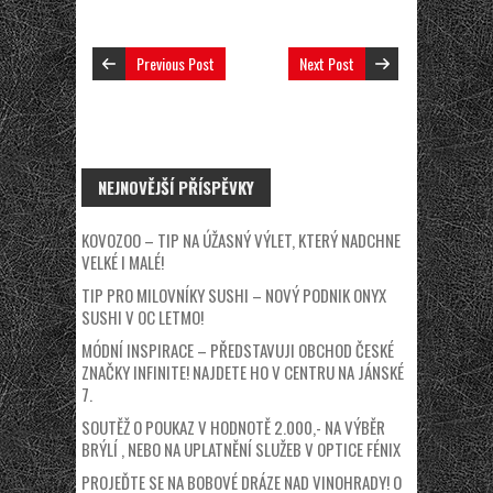
Previous Post
Next Post
NEJNOVĚJŠÍ PŘÍSPĚVKY
KOVOZOO – TIP NA ÚŽASNÝ VÝLET, KTERÝ NADCHNE
VELKÉ I MALÉ!
TIP PRO MILOVNÍKY SUSHI – NOVÝ PODNIK ONYX
SUSHI V OC LETMO!
MÓDNÍ INSPIRACE – PŘEDSTAVUJI OBCHOD ČESKÉ
ZNAČKY INFINITE! NAJDETE HO V CENTRU NA JÁNSKÉ
7.
SOUTĚŽ O POUKAZ V HODNOTĚ 2.000,- NA VÝBĚR
BRÝLÍ , NEBO NA UPLATNĚNÍ SLUŽEB V OPTICE FÉNIX
PROJEĎTE SE NA BOBOVÉ DRÁZE NAD VINOHRADY! O