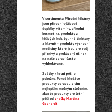
V sortimentu Přírodní lékárny
jsou přírodní výživové
doplňky, vitamíny, přírodní
kosmetika, produkty z
léčivých hub, bylinné tinktury
a hlavně – produkty východní
medicíny, které jsou pro svůj
příznivý a prokázaný účinek
na naše zdraví často
vyhledávané.
Zpátky k letní péči o
pokožku. Pokud hledáte
produkty opravdu s tím
nejlepším možným složením,
zkuste produkty pro letní
péči od
značky Martina
Gebhardt.