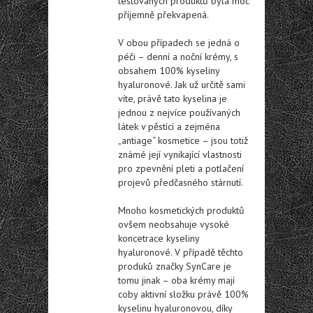
testovaných produktů byla moc
příjemně překvapená.
V obou případech se jedná o
péči – denní a noční krémy, s
obsahem 100% kyseliny
hyaluronové. Jak už určitě sami
víte, právě tato kyselina je
jednou z nejvíce používaných
látek v pěstící a zejména
„antiage“ kosmetice – jsou totiž
známé její vynikající vlastnosti
pro zpevnění pleti a potlačení
projevů předčasného stárnutí.
Mnoho kosmetických produktů
ovšem neobsahuje vysoké
koncetrace kyseliny
hyaluronové. V případě těchto
produků značky SynCare je
tomu jinak – oba krémy mají
coby aktivní složku právě 100%
kyselinu hyaluronovou, díky