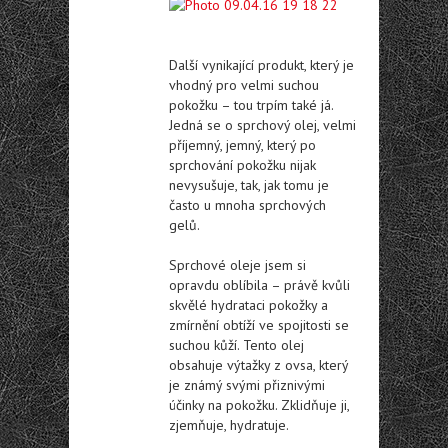
Další vynikající produkt, který je
vhodný pro velmi suchou
pokožku – tou trpím také já.
Jedná se o sprchový olej, velmi
příjemný, jemný, který po
sprchování pokožku nijak
nevysušuje, tak, jak tomu je
často u mnoha sprchových
gelů.
Sprchové oleje jsem si
opravdu oblíbila – právě kvůli
skvělé hydrataci pokožky a
zmírnění obtíží ve spojitosti se
suchou kůží. Tento olej
obsahuje výtažky z ovsa, který
je známý svými přiznivými
účinky na pokožku. Zklidňuje ji,
zjemňuje, hydratuje.