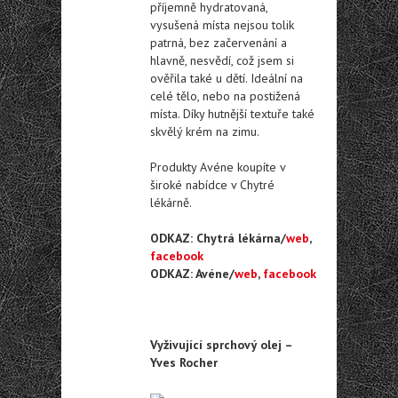
příjemně hydratovaná,
vysušená místa nejsou tolik
patrná, bez začervenání a
hlavně, nesvědí, což jsem si
ověřila také u dětí. Ideální na
celé tělo, nebo na postižená
místa. Díky hutnější textuře také
skvělý krém na zimu.
Produkty Avéne koupíte v
široké nabídce v Chytré
lékárně.
ODKAZ: Chytrá lékárna/
web
,
facebook
ODKAZ: Avéne/
web
,
facebook
Vyživující sprchový olej –
Yves Rocher