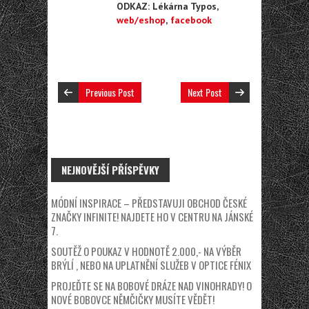
ODKAZ: Lékárna Typos,
web/eshop
,
facebook
Previous Post
Next Post
NEJNOVĚJŠÍ PŘÍSPĚVKY
MÓDNÍ INSPIRACE – PŘEDSTAVUJI OBCHOD ČESKÉ
ZNAČKY INFINITE! NAJDETE HO V CENTRU NA JÁNSKÉ
7.
SOUTĚŽ O POUKAZ V HODNOTĚ 2.000,- NA VÝBĚR
BRÝLÍ , NEBO NA UPLATNĚNÍ SLUŽEB V OPTICE FÉNIX
PROJEĎTE SE NA BOBOVÉ DRÁZE NAD VINOHRADY! O
NOVÉ BOBOVCE NĚMČIČKY MUSÍTE VĚDĚT!