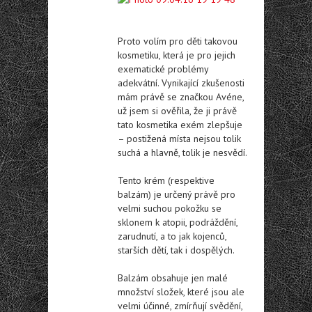
Proto volím pro děti takovou
kosmetiku, která je pro jejich
exematické problémy
adekvátní. Vynikající zkušenosti
mám právě se značkou Avéne,
už jsem si ověřila, že ji právě
tato kosmetika exém zlepšuje
– postižená místa nejsou tolik
suchá a hlavně, tolik je nesvědí.
Tento krém (respektive
balzám) je určený právě pro
velmi suchou pokožku se
sklonem k atopii, podráždění,
zarudnutí, a to jak kojenců,
starších dětí, tak i dospělých.
Balzám obsahuje jen malé
množství složek, které jsou ale
velmi účinné, zmírňují svědění,