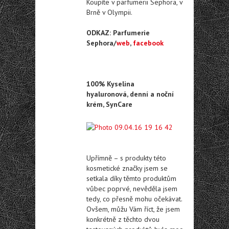
Koupíte v parfumerii Sephora, v
Brně v Olympii.
ODKAZ: Parfumerie
Sephora/
web
,
facebook
100% Kyselina
hyaluronová, denní a noční
krém, SynCare
Upřímně – s produkty této
kosmetické značky jsem se
setkala díky těmto produktům
vůbec poprvé, nevěděla jsem
tedy, co přesně mohu očekávat.
Ovšem, můžu Vám říct, že jsem
konkrétně z těchto dvou