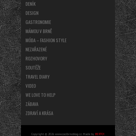
DENÍK
DESIGN
GASTRONOMIE
MÁMOU V BRNĚ
MÓDA – FASHION STYLE
NEZAŘAZENÉ
ROZHOVORY
SOUTĚŽE
TRAVEL DIARY
VIDEO
WE LOVE TO HELP
ZÁBAVA
ZDRAVÍ A KRÁSA
Copyright © 2026 www.coolbrnoblog.cz. Made by
BERTO!
.