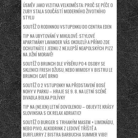
ÚSMĚV JAKO VIZITKA VELKOMĚSTA: PROČ SE PÉČE O
ZUBY STALA SOUČÁSTÍ MODERNÍHO ŽIVOTNÍHO
STYLU
SOUTĚŽ O RODINNOU VSTUPENKU DO CENTRA EDEN
TIP NA UBYTOVÁNÍ V MIKULOVĚ: STYLOVÉ
APARTMÁNY LAVANDER VÁS OKOUZLÍ! A PŘÍMO ZDE
OCHUTNÁTE I JEDNU Z NEJLEPŠÍ NEAPOLSKÝCH PIZZ
NA JIŽNÍ MORAVĚ!
SOUTĚŽ O BRUNCH DLE VÝBĚRU PO 4 OSOBY SE
SKLENICI FRESH DŽUSU, NEBO MIMOSY V BISTRU LE
BRUNCH CAFÉ BRNO
SOUTĚŽ O 2 VSTUPENKY NA PŘEDSTAVENÍ BOSÉ
NOHY V PARKU – HRAJE SE 9. 8. NA LETNÍ SCÉNĚ
DIVADLA BOLKA POLÍVKY
TIP NA (NEJEN) LETNÍ DOVOLENOU – OBJEVTE KRÁSY
SLOVINSKA S CK RELAX ADRIATIC!
SOUTĚŽ O BURGER S TRHANÝM MASEM + LIMONÁDU,
NEBO PIVO, ALKODRINK Z LEDOVÉ TŘÍŠTĚ A
BURFLURRY Z BISTRA BARBUCHA SUMMER VIBE!