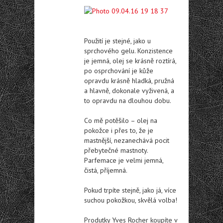
Použití je stejné, jako u
sprchového gelu. Konzistence
je jemná, olej se krásně roztírá,
po osprchování je kůže
opravdu krásně hladká, pružná
a hlavně, dokonale vyživená, a
to opravdu na dlouhou dobu.
Co mě potěšilo – olej na
pokožce i přes to, že je
mastnější, nezanechává pocit
přebytečné mastnoty.
Parfemace je velmi jemná,
čistá, příjemná.
Pokud trpíte stejně, jako já, více
suchou pokožkou, skvělá volba!
Produtky Yves Rocher koupíte v