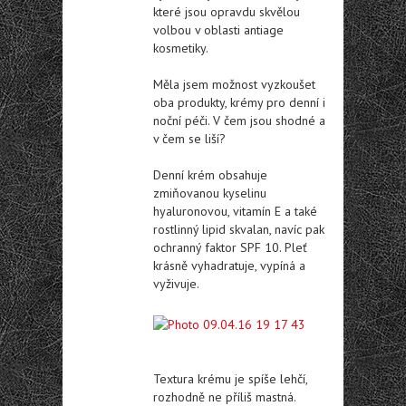
které jsou opravdu skvělou
volbou v oblasti antiage
kosmetiky.
Měla jsem možnost vyzkoušet
oba produkty, krémy pro denní i
noční péči. V čem jsou shodné a
v čem se liší?
Denní krém obsahuje
zmiňovanou kyselinu
hyaluronovou, vitamín E a také
rostlinný lipid skvalan, navíc pak
ochranný faktor SPF 10. Pleť
krásně vyhadratuje, vypíná a
vyživuje.
Textura krému je spíše lehčí,
rozhodně ne příliš mastná.