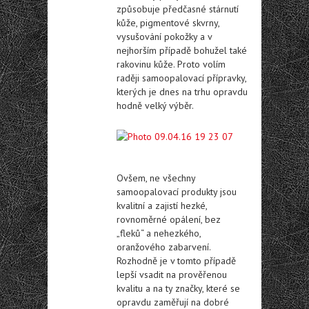
způsobuje předčasné stárnutí
kůže, pigmentové skvrny,
vysušování pokožky a v
nejhorším případě bohužel také
rakovinu kůže. Proto volím
raději samoopalovací přípravky,
kterých je dnes na trhu opravdu
hodně velký výběr.
Ovšem, ne všechny
samoopalovací produkty jsou
kvalitní a zajistí hezké,
rovnoměrné opálení, bez
„fleků“ a nehezkého,
oranžového zabarvení.
Rozhodně je v tomto případě
lepší vsadit na prověřenou
kvalitu a na ty značky, které se
opravdu zaměřují na dobré