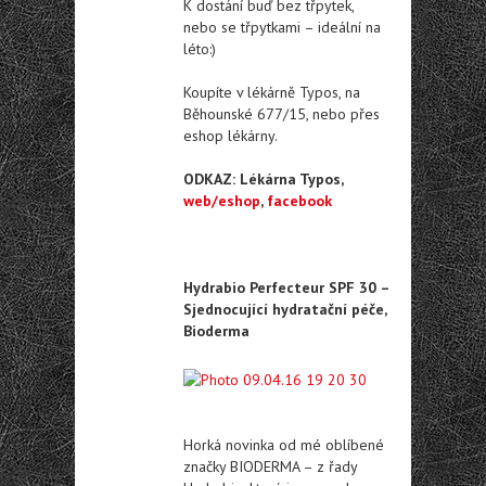
K dostání buď bez třpytek,
nebo se třpytkami – ideální na
léto:)
Koupíte v lékárně Typos, na
Běhounské 677/15, nebo přes
eshop lékárny.
ODKAZ: Lékárna Typos,
web/eshop
,
facebook
Hydrabio Perfecteur SPF 30 –
Sjednocující hydratační péče,
Bioderma
Horká novinka od mé oblíbené
značky BIODERMA – z řady