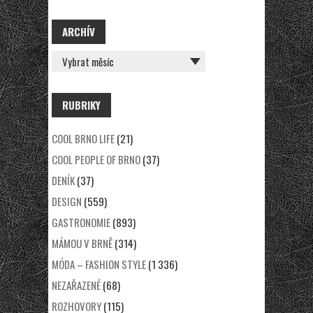
ARCHÍV
ARCHÍV
RUBRIKY
COOL BRNO LIFE
(21)
COOL PEOPLE OF BRNO
(37)
DENÍK
(37)
DESIGN
(559)
GASTRONOMIE
(893)
MÁMOU V BRNĚ
(314)
MÓDA – FASHION STYLE
(1 336)
NEZAŘAZENÉ
(68)
ROZHOVORY
(115)