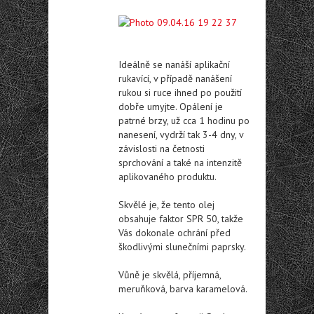
Ideálně se nanáší aplikační
rukavící, v případě nanášení
rukou si ruce ihned po použití
dobře umyjte. Opálení je
patrné brzy, už cca 1 hodinu po
nanesení, vydrží tak 3-4 dny, v
závislosti na četnosti
sprchování a také na intenzitě
aplikovaného produktu.
Skvělé je, že tento olej
obsahuje faktor SPR 50, takže
Vás dokonale ochrání před
škodlivými slunečními paprsky.
Vůně je skvělá, příjemná,
meruňková, barva karamelová.