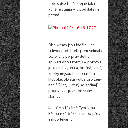
opět spíše lehčí, stejně tak i
vůně je stejná – v podstatě není
patrná.
Oba krémy jsou ideální i na
citlivou pleť. Efekt jsem vnímala
cca 3 dny po pravidelné
aplikaci obou krémů – pokožka
je krásně vypnutá, pružná, jasná,
vrásky nejsou tolik patrné a
hluboké. Skvělá volba pro ženy
nad 35 let, u který se začínají
projevovat první příznaky
stárnutí.
Koupíte v lékárně Typos, na
Běhounské 677/15, nebo přes
eshop lékárny.