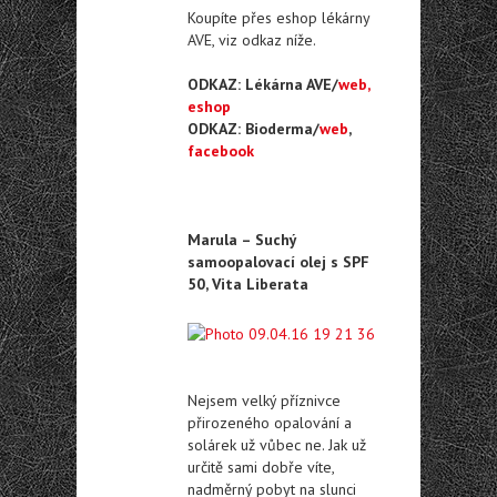
Koupíte přes eshop lékárny
AVE, viz odkaz níže.
ODKAZ: Lékárna AVE/
web,
eshop
ODKAZ: Bioderma/
web
,
facebook
Marula – Suchý
samoopalovací olej s SPF
50, Vita Liberata
Nejsem velký příznivce
přirozeného opalování a
solárek už vůbec ne. Jak už
určitě sami dobře víte,
nadměrný pobyt na slunci