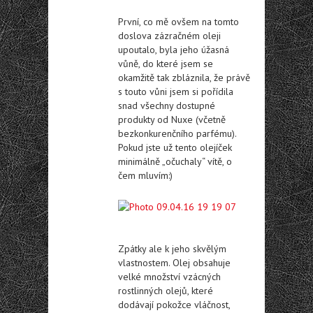
První, co mě ovšem na tomto
doslova zázračném oleji
upoutalo, byla jeho úžasná
vůně, do které jsem se
okamžitě tak zbláznila, že právě
s touto vůni jsem si pořídila
snad všechny dostupné
produkty od Nuxe (včetně
bezkonkurenčního parfému).
Pokud jste už tento olejíček
minimálně „očuchaly“ vítě, o
čem mluvím:)
Zpátky ale k jeho skvělým
vlastnostem. Olej obsahuje
velké množství vzácných
rostlinných olejů, které
dodávají pokožce vláčnost,