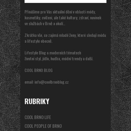
Přinášíme pro Vás aktuální dění v oblasti módy,
kosmetiky, cvičeni, ale také kultury, zdraví, novinek
ve službách v Brně a okolí…
Zkrátka vše, co zajímá mladé ženy, které sledují módu
a lifestyle obecně.
Lifestyle Blog o moderních tématech
životní styl, jídlo, hudba, módní trendy a další.
COOL BRNO BLOG
email:
info@coolbrnoblog.cz
RUBRIKY
COOL BRNO LIFE
COOL PEOPLE OF BRNO