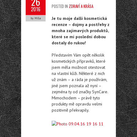
26
POSTED IN
ZDRAVÍ A KRÁSA
2016
Je tu moje další kosmetická
by Míša
recenze – dojmy a postřehy z
mnoha zajímavých produktů,
které se mi poslední dobou
dostaly do rukou!
Představím Vám opět několik
kosmetických přípravků, které
jsem měla možnost otestovat
na vlastní kůži. Některé z nich
už znám – a ráda je používám,
jiné jsem poznala až nyní –
zejména ty od značky SynCare.
Mimochodem – právě tyto
produkty mě opravdu velmi
pozitivně překvapily.