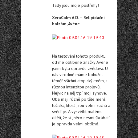
Tady jsou moje postřehy!
XeraCalm A.D. – Relipidační
balzám, Avéne
Na testování tohoto produktu
od mé oblíbené značky Avéne
jsem byla opravdu zvědavá. U
nás v rodině máme bohužel
téměř všichni atopický exém, s
různou intenzitou projevů.
Nejvíc na něj trpí moji synové.
Oba mají různě po těle menší
ložiska, která jsou velmi suchá a
svědí je. A vysvětlit malému
dítěti, že si „něco nesmí škrábat“,
je opravdu velmi obtížné.