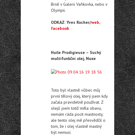
Brně v Galerii Vaňkovka, nebo v
Olympii.
ODKAZ: Yves Rocher/
web
,
facebook
Huile Prodigieuse – Suchý
multifunkční olej, Nuxe
Toto byl vlastně vůbec můj
první tělový olej, který jsem kdy
začala pravidelně používat. Z
olejů jsem totiž měla obavu,
nemám ráda pocit mastnosty,
ale tento olej mě přesvědčil o
tom, že i olej vlastně mastný
být nemusí.