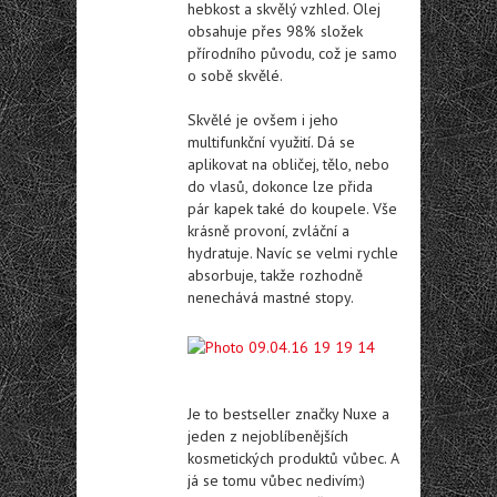
hebkost a skvělý vzhled. Olej
obsahuje přes 98% složek
přírodního původu, což je samo
o sobě skvělé.
Skvělé je ovšem i jeho
multifunkční využití. Dá se
aplikovat na obličej, tělo, nebo
do vlasů, dokonce lze přida
pár kapek také do koupele. Vše
krásně provoní, zvláční a
hydratuje. Navíc se velmi rychle
absorbuje, takže rozhodně
nenechává mastné stopy.
Je to bestseller značky Nuxe a
jeden z nejoblíbenějších
kosmetických produktů vůbec. A
já se tomu vůbec nedivím:)