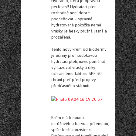
Hydrabio, která je opravdu
perfektní! Hydrataci pleti
rozhodně není dobré
podceňovat – správně
hydratovaná pokožka nemá
vrásky, je hezky pružná, jasná a
prozářená.
Tento nový krém od Biodermy
je účinný pro hloubkovou
hydrataci pleti, navíc pomáhat
vyhlazovat vrásky a díky
ochrannému faktoru SPF 30
chrání pleť před projevy
předčasného stárnutí.
Krém má lehounce
narůžovělou barvu a příjemnou,
spíše lehčí konzistenci.
Parfemace není teměř znatelná,