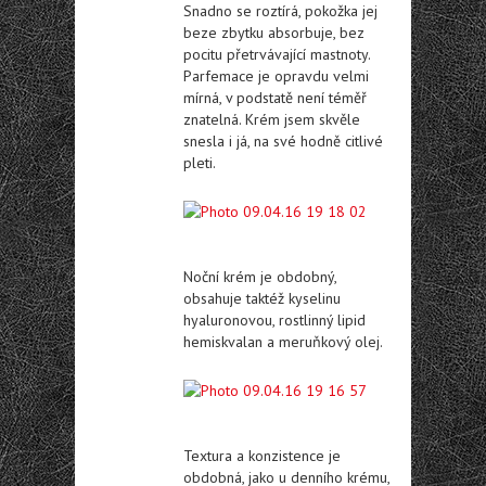
Snadno se roztírá, pokožka jej
beze zbytku absorbuje, bez
pocitu přetrvávající mastnoty.
Parfemace je opravdu velmi
mírná, v podstatě není téměř
znatelná. Krém jsem skvěle
snesla i já, na své hodně citlivé
pleti.
Noční krém je obdobný,
obsahuje taktéž kyselinu
hyaluronovou, rostlinný lipid
hemiskvalan a meruňkový olej.
Textura a konzistence je
obdobná, jako u denního krému,