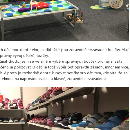
 dětí moc dobře vím, jak důležité jsou zdravotně nezávadné botičky. Mají
správný vývoj dětské nožičky.
čínal chodit, jsem se ve směru výběru správných botiček pro něj snažila
čeho je pořizovat. U dětí je totiž výběr bot opravdu zásadní, mnohem více,
h. A proto je rozhodně dobré kupovat botičky pro děti tam, kde víte, že se
ehnout na naprostou kvalitu a hlavně, zdravotní nezávadnost.