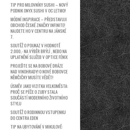
TIP PRO MILOVNÍKY SUSHI – NOVÝ
PODNIK ONYX SUSHI V OC LETMO!
MÓDNÍ INSPIRACE – PŘEDSTAVUJI
OBCHOD ČESKÉ ZNAČKY INFINITE!
NAJDETE HO V CENTRU NA JÁNSKÉ
7.
SOUTĚŽ O POUKAZ V HODNOTĚ
2.000,- NA VÝBĚR BRÝLÍ , NEBO NA
UPLATNĚNÍ SLUŽEB V OPTICE FÉNIX
PROJEĎTE SE NA BOBOVÉ DRÁZE
NAD VINOHRADY! O NOVÉ BOBOVCE
NĚMČIČKY MUSÍTE VĚDĚT!
ÚSMĚV JAKO VIZITKA VELKOMĚSTA:
PROČ SE PÉČE O ZUBY STALA
SOUČÁSTÍ MODERNÍHO ŽIVOTNÍHO
STYLU
SOUTĚŽ O RODINNOU VSTUPENKU
DO CENTRA EDEN
TIP NA UBYTOVÁNÍ V MIKULOVĚ: