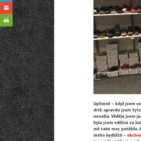
Upřímně – když jsem se 
dítě, opravdu jsem tyt
nenašla. Věděla jsem je
byla jsem vděčná za kaž
mě také moc potěšilo, 
mého bydliště –
obcho