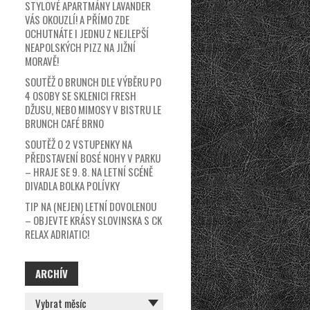
STYLOVÉ APARTMÁNY LAVANDER
VÁS OKOUZLÍ! A PŘÍMO ZDE
OCHUTNÁTE I JEDNU Z NEJLEPŠÍ
NEAPOLSKÝCH PIZZ NA JIŽNÍ
MORAVĚ!
SOUTĚŽ O BRUNCH DLE VÝBĚRU PO
4 OSOBY SE SKLENICI FRESH
DŽUSU, NEBO MIMOSY V BISTRU LE
BRUNCH CAFÉ BRNO
SOUTĚŽ O 2 VSTUPENKY NA
PŘEDSTAVENÍ BOSÉ NOHY V PARKU
– HRAJE SE 9. 8. NA LETNÍ SCÉNĚ
DIVADLA BOLKA POLÍVKY
TIP NA (NEJEN) LETNÍ DOVOLENOU
– OBJEVTE KRÁSY SLOVINSKA S CK
RELAX ADRIATIC!
ARCHÍV
ARCHÍV