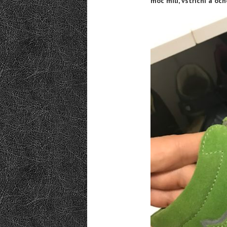
moc milí, vstřícní a oc