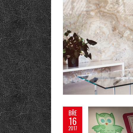
BŘE
16
2017