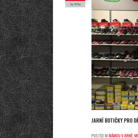
by Míša
JARNÍ BOTIČKY PRO D
POSTED IN
MÁMOU V BRNĚ
,
MÓ