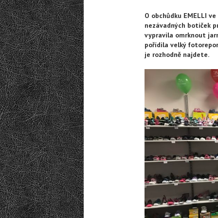
O obchůdku EMELLI ve 
nezávadných botiček pr
vypravila omrknout jarn
pořídila velký fotorep
je rozhodně najdete.