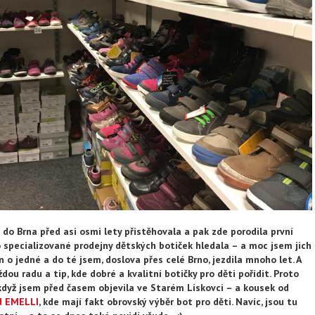
do Brna před asi osmi lety přistěhovala a pak zde porodila první
o specializované prodejny dětských botiček hledala – a moc jsem jich
n o jedné a do té jsem, doslova přes celé Brno, jezdila mnoho let. A
dou radu a tip, kde dobré a kvalitní botičky pro děti pořídit. Proto
když jsem před časem objevila ve Starém Lískovci – a kousek od
d EMELLI
, kde mají fakt obrovský výběr bot pro děti. Navíc, jsou tu