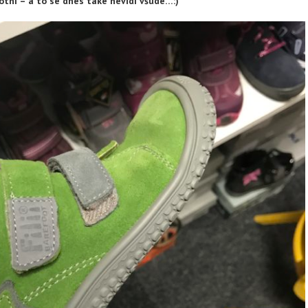
hotní – a to se dnes také nevidí všude…:)