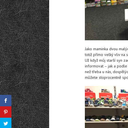
Jako maminka dvou malých
totiž přímo velký vliv na 
Už když můj starší syn za
informovat – jak a podle 
než třeba u nás, dospělýc
můžete stoprocentně spol