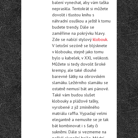
balení vynechat, aby vám taška
nepraskla. Tentokrát si můžete
dovolit i tlustou knihu s
náhradní osuškou a ještě k tomu
budete trendy. Dále se
zaměříme na pokrývku hlavy.
Zde se nabízí stylový
klobouk
.
V letošní sezóně se blýsknete
v klobouku, stejně jako tomu
bylo u kabelek, v XXL velikosti.
Můžete si tedy dovolit široké
krempy, ale také dlouhé
barevné šátky na obrovském
slamáku. Ležérního slamáku se
ostatně nemusí bát ani pánové.
Také vám budou slušet
klobouky a plážové tašky,
vyrobené z již zmíněného
matriálu raffia. Vypadají velmi
elegantně a nemusíte se je tak
bát kombinovat i s šaty či
sukněmi. Dále si vezmeme na
paškál sluneční brýle. Módní