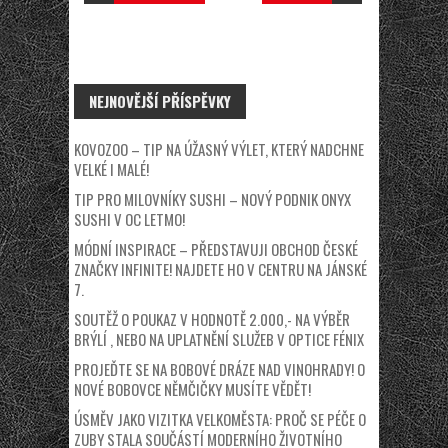
NEJNOVĚJŠÍ PŘÍSPĚVKY
KOVOZOO – TIP NA ÚŽASNÝ VÝLET, KTERÝ NADCHNE
VELKÉ I MALÉ!
TIP PRO MILOVNÍKY SUSHI – NOVÝ PODNIK ONYX
SUSHI V OC LETMO!
MÓDNÍ INSPIRACE – PŘEDSTAVUJI OBCHOD ČESKÉ
ZNAČKY INFINITE! NAJDETE HO V CENTRU NA JÁNSKÉ
7.
SOUTĚŽ O POUKAZ V HODNOTĚ 2.000,- NA VÝBĚR
BRÝLÍ , NEBO NA UPLATNĚNÍ SLUŽEB V OPTICE FÉNIX
PROJEĎTE SE NA BOBOVÉ DRÁZE NAD VINOHRADY! O
NOVÉ BOBOVCE NĚMČIČKY MUSÍTE VĚDĚT!
ÚSMĚV JAKO VIZITKA VELKOMĚSTA: PROČ SE PÉČE O
ZUBY STALA SOUČÁSTÍ MODERNÍHO ŽIVOTNÍHO