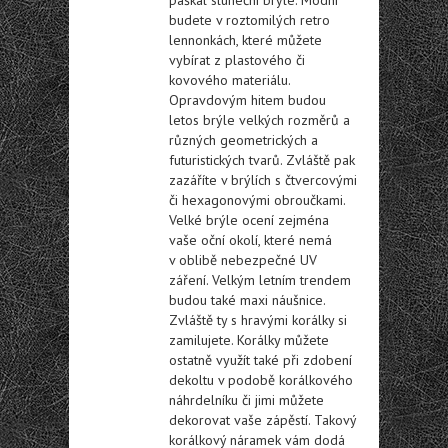
budete v roztomilých retro
lennonkách, které můžete
vybírat z plastového či
kovového materiálu.
Opravdovým hitem budou
letos brýle velkých rozměrů a
různých geometrických a
futuristických tvarů. Zvláště pak
zazáříte v brýlích s čtvercovými
či hexagonovými obroučkami.
Velké brýle ocení zejména
vaše oční okolí, které nemá
v oblibě nebezpečné UV
záření. Velkým letním trendem
budou také maxi náušnice.
Zvláště ty s hravými korálky si
zamilujete. Korálky můžete
ostatně využít také při zdobení
dekoltu v podobě korálkového
náhrdelníku či jimi můžete
dekorovat vaše zápěstí. Takový
korálkový náramek vám dodá