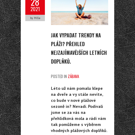
28
2021
by Míša
JAK VYPADAT TRENDY NA
PLÁŽI? PŘEHLED
NEJZAJÍMAVĚJŠÍCH LETNÍCH
DOPLŇKŮ.
POSTED IN
ZÁBAVA
Léto už nám pomalu klepe
na dveře a vy stále nevíte,
co bude v nové plážové
sezoně in? Nevadí. Podívali
jsme se za vás na
přehlídková mola a rádi vám
tak pomůžeme s výběrem
vhodných plážových doplňků.