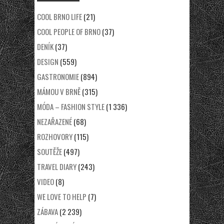
COOL BRNO LIFE
(21)
COOL PEOPLE OF BRNO
(37)
DENÍK
(37)
DESIGN
(559)
GASTRONOMIE
(894)
MÁMOU V BRNĚ
(315)
MÓDA – FASHION STYLE
(1 336)
NEZAŘAZENÉ
(68)
ROZHOVORY
(115)
SOUTĚŽE
(497)
TRAVEL DIARY
(243)
VIDEO
(8)
WE LOVE TO HELP
(7)
ZÁBAVA
(2 239)