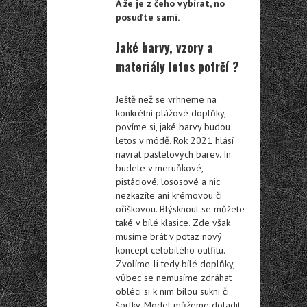
A že je z čeho vybírat, no
posuďte sami.
Jaké barvy, vzory a
materiály letos pofrčí ?
Ještě než se vrhneme na
konkrétní plážové doplňky,
povíme si, jaké barvy budou
letos v módě. Rok 2021 hlásí
návrat pastelových barev. In
budete v meruňkové,
pistáciové, lososové a nic
nezkazíte ani krémovou či
oříškovou. Blýsknout se můžete
také v bílé klasice. Zde však
musíme brát v potaz nový
koncept celobílého outfitu.
Zvolíme-li tedy bílé doplňky,
vůbec se nemusíme zdráhat
obléci si k nim bílou sukni či
šortky. Model můžeme doladit