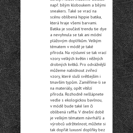
např. bílým kloboukem a bílými
sneakers. Také se vrací na
scénu oblíbená hippie batika,
která hraje všemi barvami.
Batika je součástí trendu tie dye
a nevyhnula se tak ani módní
plážovým doplňkům. Velkým
tématem v módě je také
příroda. Na výslunní se tak vrací
vzory velkých květin i něžných
drobných kvítků. Pro odvážnější
můžeme nabídnout zvířecí
vzory, které sluší světlejším i
tmavším typům. Zaměříme-li se
na materiály, opět vítězí
příroda. Rozhodně nešlápnete
vedle s ekologickou bavlnou,
v módě bude také len či
oblíbená raffia. V dnešní době
je velkým tématem návrhářů a
výrobců udržitelnost, můžete si
tak dopřát luxusní doplňky bez