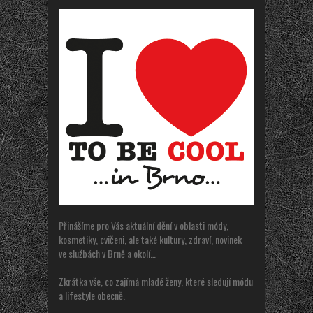
Přinášíme pro Vás aktuální dění v oblasti módy,
kosmetiky, cvičeni, ale také kultury, zdraví, novinek
ve službách v Brně a okolí…
Zkrátka vše, co zajímá mladé ženy, které sledují módu
a lifestyle obecně.