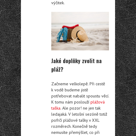
výčitek.
Jaké doplňky zvolit na
pláž?
Začneme velkolepě. Při cestě
k vodě budeme jistě
potřebovat nabalit spoustu věcí.
K tomu nám poslouží
plážová
taška
. Ale pozor! ne jen tak
ledajaká. V letošní sezóně totiž
pofrčí plážové tašky v XXL
rozměrech. Konečně tedy
nemusíte přemýšlet, co při