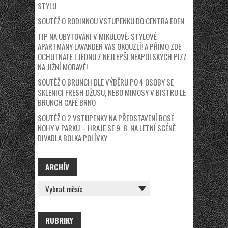
STYLU
SOUTĚŽ O RODINNOU VSTUPENKU DO CENTRA EDEN
TIP NA UBYTOVÁNÍ V MIKULOVĚ: STYLOVÉ
APARTMÁNY LAVANDER VÁS OKOUZLÍ! A PŘÍMO ZDE
OCHUTNÁTE I JEDNU Z NEJLEPŠÍ NEAPOLSKÝCH PIZZ
NA JIŽNÍ MORAVĚ!
SOUTĚŽ O BRUNCH DLE VÝBĚRU PO 4 OSOBY SE
SKLENICI FRESH DŽUSU, NEBO MIMOSY V BISTRU LE
BRUNCH CAFÉ BRNO
SOUTĚŽ O 2 VSTUPENKY NA PŘEDSTAVENÍ BOSÉ
NOHY V PARKU – HRAJE SE 9. 8. NA LETNÍ SCÉNĚ
DIVADLA BOLKA POLÍVKY
ARCHÍV
ARCHÍV
RUBRIKY