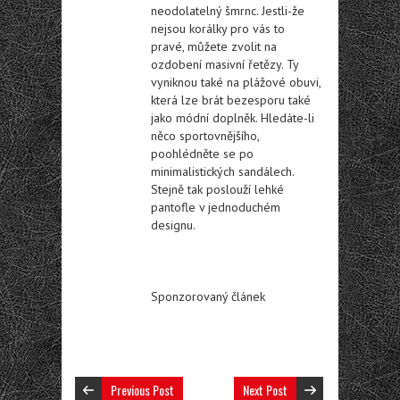
neodolatelný šmrnc. Jestli-že
nejsou korálky pro vás to
pravé, můžete zvolit na
ozdobení masivní řetězy. Ty
vyniknou také na plážové obuvi,
která lze brát bezesporu také
jako módní doplněk. Hledáte-li
něco sportovnějšího,
poohlédněte se po
minimalistických sandálech.
Stejně tak poslouží lehké
pantofle v jednoduchém
designu.
Sponzorovaný článek
Previous Post
Next Post