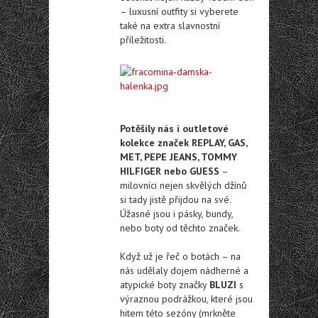
– luxusní outfity si vyberete
také na extra slavnostní
příležitosti.
Potěšily nás i outletové
kolekce značek REPLAY, GAS,
MET, PEPE JEANS, TOMMY
HILFIGER nebo GUESS
–
milovníci nejen skvělých džínů
si tady jistě přijdou na své.
Úžasné jsou i pásky, bundy,
nebo boty od těchto značek.
Když už je řeč o botách – na
nás udělaly dojem nádherné a
atypické boty značky
BLUZI
s
výraznou podrážkou, které jsou
hitem této sezóny (mrkněte