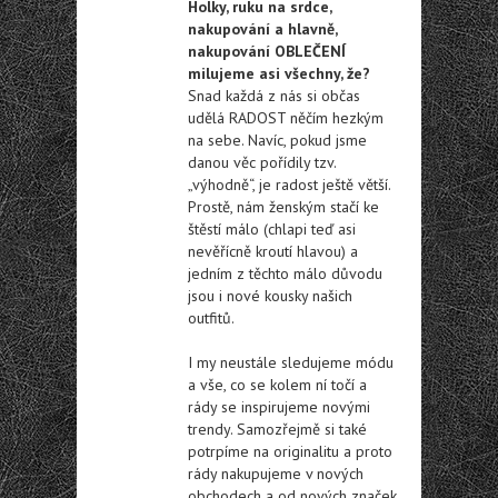
Holky, ruku na srdce,
nakupování a hlavně,
nakupování OBLEČENÍ
milujeme asi všechny, že?
Snad každá z nás si občas
udělá RADOST něčím hezkým
na sebe. Navíc, pokud jsme
danou věc pořídily tzv.
„výhodně“, je radost ještě větší.
Prostě, nám ženským stačí ke
štěstí málo (chlapi teď asi
nevěřícně kroutí hlavou) a
jedním z těchto málo důvodu
jsou i nové kousky našich
outfitů.
I my neustále sledujeme módu
a vše, co se kolem ní točí a
rády se inspirujeme novými
trendy. Samozřejmě si také
potrpíme na originalitu a proto
rády nakupujeme v nových
obchodech a od nových značek,