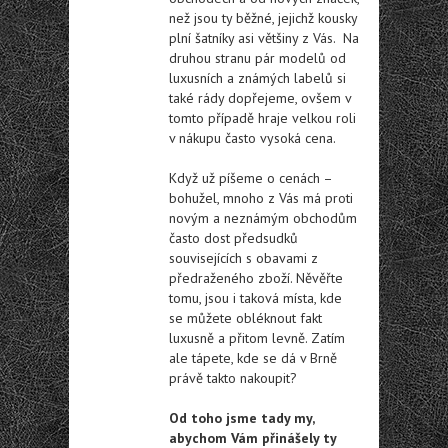
než jsou ty běžné, jejichž kousky
plní šatníky asi většiny z Vás. Na
druhou stranu pár modelů od
luxusních a známých labelů si
také rády dopřejeme, ovšem v
tomto případě hraje velkou roli
v nákupu často vysoká cena.
Když už píšeme o cenách –
bohužel, mnoho z Vás má proti
novým a neznámým obchodům
často dost předsudků
souvisejících s obavami z
předraženého zboží. Něvěřte
tomu, jsou i taková místa, kde
se můžete obléknout fakt
luxusně a přitom levně. Zatím
ale tápete, kde se dá v Brně
právě takto nakoupit?
Od toho jsme tady my,
abychom Vám přinášely ty