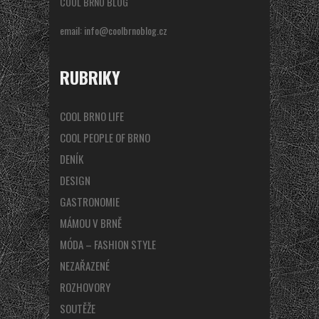
COOL BRNO BLOG
email:
info@coolbrnoblog.cz
RUBRIKY
COOL BRNO LIFE
COOL PEOPLE OF BRNO
DENÍK
DESIGN
GASTRONOMIE
MÁMOU V BRNĚ
MÓDA – FASHION STYLE
NEZAŘAZENÉ
ROZHOVORY
SOUTĚŽE