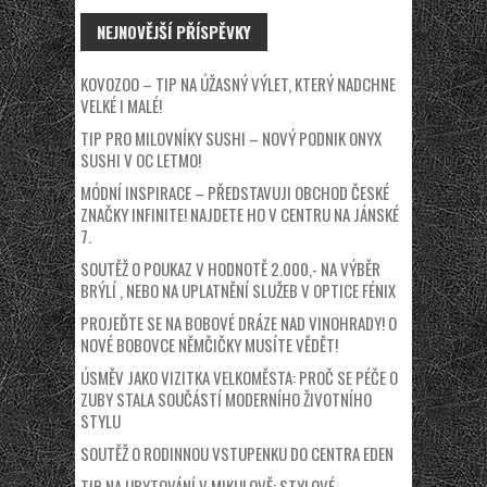
NEJNOVĚJŠÍ PŘÍSPĚVKY
KOVOZOO – TIP NA ÚŽASNÝ VÝLET, KTERÝ NADCHNE
VELKÉ I MALÉ!
TIP PRO MILOVNÍKY SUSHI – NOVÝ PODNIK ONYX
SUSHI V OC LETMO!
MÓDNÍ INSPIRACE – PŘEDSTAVUJI OBCHOD ČESKÉ
ZNAČKY INFINITE! NAJDETE HO V CENTRU NA JÁNSKÉ
7.
SOUTĚŽ O POUKAZ V HODNOTĚ 2.000,- NA VÝBĚR
BRÝLÍ , NEBO NA UPLATNĚNÍ SLUŽEB V OPTICE FÉNIX
PROJEĎTE SE NA BOBOVÉ DRÁZE NAD VINOHRADY! O
NOVÉ BOBOVCE NĚMČIČKY MUSÍTE VĚDĚT!
ÚSMĚV JAKO VIZITKA VELKOMĚSTA: PROČ SE PÉČE O
ZUBY STALA SOUČÁSTÍ MODERNÍHO ŽIVOTNÍHO
STYLU
SOUTĚŽ O RODINNOU VSTUPENKU DO CENTRA EDEN
TIP NA UBYTOVÁNÍ V MIKULOVĚ: STYLOVÉ