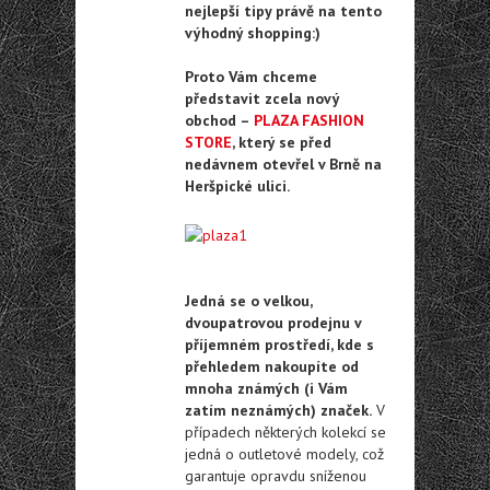
nejlepší tipy právě na tento
výhodný shopping:)
Proto Vám chceme
představit zcela nový
obchod –
PLAZA FASHION
STORE
, který se před
nedávnem otevřel v Brně na
Heršpické ulici.
Jedná se o velkou,
dvoupatrovou prodejnu v
příjemném prostředí, kde s
přehledem nakoupíte od
mnoha známých (i Vám
zatím neznámých) značek.
V
případech některých kolekcí se
jedná o outletové modely, což
garantuje opravdu sníženou