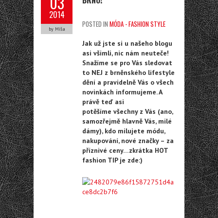
03
2014
POSTED IN
MÓDA - FASHION STYLE
by Míša
Jak už jste si u našeho blogu
asi všimli, nic nám neuteče!
Snažíme se pro Vás sledovat
to NEJ z brněnského lifestyle
dění a pravidelně Vás o všech
novinkách informujeme. A
právě teď asi
potěšíme všechny z Vás (ano,
samozřejmě hlavně Vás, milé
dámy), kdo milujete módu,
nakupování, nové značky – za
příznivé ceny…zkrátka HOT
fashion TIP je zde:)