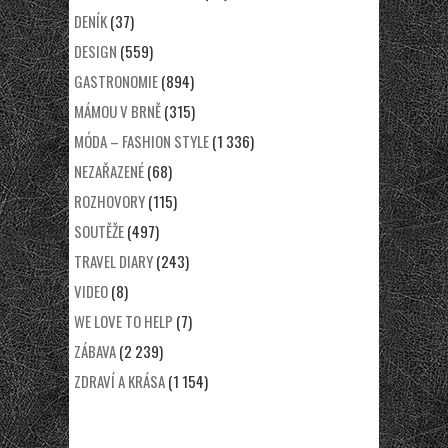
DENÍK
(37)
DESIGN
(559)
GASTRONOMIE
(894)
MÁMOU V BRNĚ
(315)
MÓDA – FASHION STYLE
(1 336)
NEZAŘAZENÉ
(68)
ROZHOVORY
(115)
SOUTĚŽE
(497)
TRAVEL DIARY
(243)
VIDEO
(8)
WE LOVE TO HELP
(7)
ZÁBAVA
(2 239)
ZDRAVÍ A KRÁSA
(1 154)