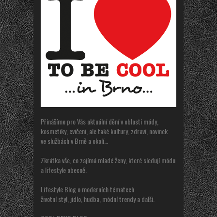
Přinášíme pro Vás aktuální dění v oblasti módy,
kosmetiky, cvičeni, ale také kultury, zdraví, novinek
ve službách v Brně a okolí…
Zkrátka vše, co zajímá mladé ženy, které sledují módu
a lifestyle obecně.
Lifestyle Blog o moderních tématech
životní styl, jídlo, hudba, módní trendy a další.