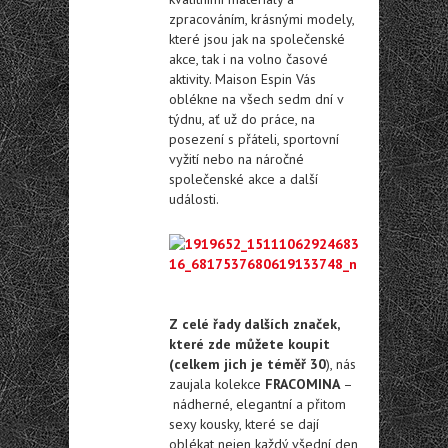
zpracováním, krásnými modely,
které jsou jak na společenské
akce, tak i na volno časové
aktivity. Maison Espin Vás
oblékne na všech sedm dní v
týdnu, ať už do práce, na
posezení s přáteli, sportovní
vyžití nebo na náročné
společenské akce a další
události.
Z celé řady dalších značek,
které zde můžete koupit
(celkem jich je téměř 30
), nás
zaujala kolekce
FRACOMINA
–
nádherné, elegantní a přitom
sexy kousky, které se dají
oblékat nejen každý všední den