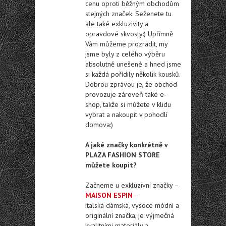
cenu oproti běžným obchodům
stejných značek. Seženete tu
ale také exkluzivity a
opravdové skvosty:) Upřímně
Vám můžeme prozradit, my
jsme byly z celého výběru
absolutně unešené a hned jsme
si každá pořídily několik kousků.
Dobrou zprávou je, že obchod
provozuje zároveň také e-
shop, takže si můžete v klidu
vybrat a nakoupit v pohodlí
domova:)
A jaké značky konkrétně v
PLAZA FASHION STORE
můžete koupit?
Začneme u exkluzivní značky –
MAISON ESPIN
–
italská dámská, vysoce módní a
originální značka, je výjmečná
kvalitními materiály a