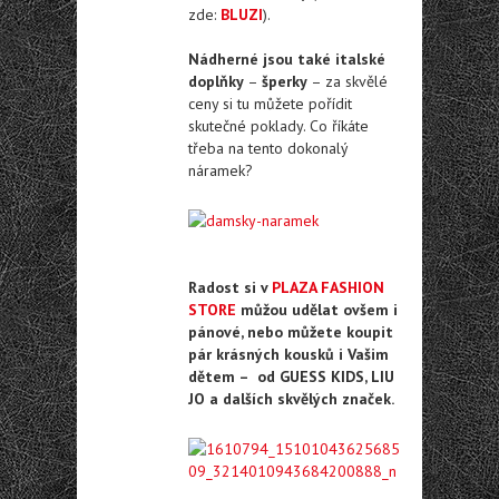
zde:
BLUZI
).
Nádherné jsou také italské
doplňky
–
šperky
– za skvělé
ceny si tu můžete pořídit
skutečné poklady. Co říkáte
třeba na tento dokonalý
náramek?
Radost si v
PLAZA FASHION
STORE
můžou udělat ovšem i
pánové, nebo můžete koupit
pár krásných kousků i Vašim
dětem – od GUESS KIDS, LIU
JO a dalších skvělých značek.