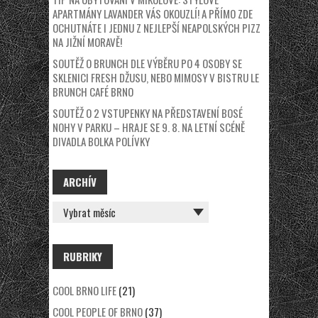
APARTMÁNY LAVANDER VÁS OKOUZLÍ! A PŘÍMO ZDE
OCHUTNÁTE I JEDNU Z NEJLEPŠÍ NEAPOLSKÝCH PIZZ
NA JIŽNÍ MORAVĚ!
SOUTĚŽ O BRUNCH DLE VÝBĚRU PO 4 OSOBY SE
SKLENICI FRESH DŽUSU, NEBO MIMOSY V BISTRU LE
BRUNCH CAFÉ BRNO
SOUTĚŽ O 2 VSTUPENKY NA PŘEDSTAVENÍ BOSÉ
NOHY V PARKU – HRAJE SE 9. 8. NA LETNÍ SCÉNĚ
DIVADLA BOLKA POLÍVKY
ARCHÍV
ARCHÍV
RUBRIKY
COOL BRNO LIFE
(21)
COOL PEOPLE OF BRNO
(37)