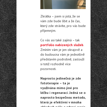
Zkrátka – jsem si jistá, že se
vám zde bude líbit a že čas,
který zde strávíte, pro vás bude
příjemným.
Co vás asi také zajímá – tak
portfolio nabízených služeb
.
Zmíním vám je jen okrajově a
do budoucna vám je jednotlivě
představím podrobně, zaslouží
si totiž rozhodně více
pozornosti.
Naprosto jedinečná je zde
fototerapie – ta je
využívána mimo jiné pro
léčbu i regenaraci. Jedná se o
naprosto bezpečnou metodu,
která je efektivní v mnoha
ohledech péče o zdraví, navíc