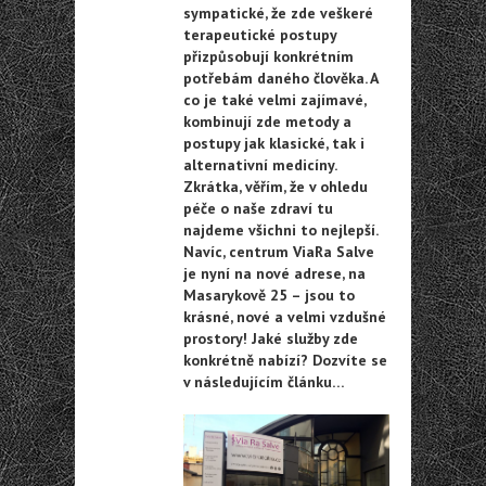
sympatické, že zde veškeré
terapeutické postupy
přizpůsobují konkrétním
potřebám daného člověka. A
co je také velmi zajímavé,
kombinují zde metody a
postupy jak klasické, tak i
alternativní medicíny.
Zkrátka, věřím, že v ohledu
péče o naše zdraví tu
najdeme všichni to nejlepší.
Navíc, centrum ViaRa Salve
je nyní na nové adrese, na
Masarykově 25 – jsou to
krásné, nové a velmi vzdušné
prostory! Jaké služby zde
konkrétně nabízí? Dozvíte se
v následujícím článku…