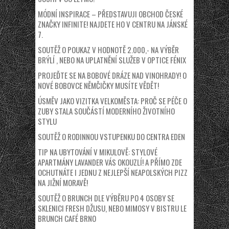
MÓDNÍ INSPIRACE – PŘEDSTAVUJI OBCHOD ČESKÉ
ZNAČKY INFINITE! NAJDETE HO V CENTRU NA JÁNSKÉ
7.
SOUTĚŽ O POUKAZ V HODNOTĚ 2.000,- NA VÝBĚR
BRÝLÍ , NEBO NA UPLATNĚNÍ SLUŽEB V OPTICE FÉNIX
PROJEĎTE SE NA BOBOVÉ DRÁZE NAD VINOHRADY! O
NOVÉ BOBOVCE NĚMČIČKY MUSÍTE VĚDĚT!
ÚSMĚV JAKO VIZITKA VELKOMĚSTA: PROČ SE PÉČE O
ZUBY STALA SOUČÁSTÍ MODERNÍHO ŽIVOTNÍHO
STYLU
SOUTĚŽ O RODINNOU VSTUPENKU DO CENTRA EDEN
TIP NA UBYTOVÁNÍ V MIKULOVĚ: STYLOVÉ
APARTMÁNY LAVANDER VÁS OKOUZLÍ! A PŘÍMO ZDE
OCHUTNÁTE I JEDNU Z NEJLEPŠÍ NEAPOLSKÝCH PIZZ
NA JIŽNÍ MORAVĚ!
SOUTĚŽ O BRUNCH DLE VÝBĚRU PO 4 OSOBY SE
SKLENICI FRESH DŽUSU, NEBO MIMOSY V BISTRU LE
BRUNCH CAFÉ BRNO