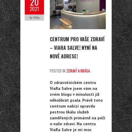
20
2021
by Míša
CENTRUM PRO VAŠE ZDRAVÍ
– VIARA SALVE! NYNÍ NA
NOVÉ ADRESE!
POSTED IN
ZDRAVÍ A KRÁSA
O zdravotnickém centru
ViaRa Salve jsem vám na
svém blogu v minulosti již
několikrát psala. Právě toto
centrum nabízí opravdu
pestrou škálu služeb
zaměřených primárně na péči
o naše zdraví. Na centru
ViaRa Salve je mi moc