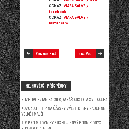
ODKAZ:
VIARA SALVE / web
ODKAZ:
VIARA SALVE /
facebook
ODKAZ:
VIARA SALVE /
instagram
Previous Post
Next Post
NEJNOVĚJŠÍ PŘÍSPĚVKY
ROZHOVOR: JAN PACNER, FARÁŘ KOSTELA SV. JAKUBA
KOVOZOO – TIP NA ÚŽASNÝ VÝLET, KTERÝ NADCHNE
VELKÉ I MALÉ!
TIP PRO MILOVNÍKY SUSHI – NOVÝ PODNIK ONYX
SUSHI V OC LETMO!