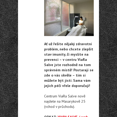
Ať už řešíte nějaký zdravotní
problém, nebo chcete zlepšit
stav imunity, či myslíte na
prevenci – v centru ViaRa
Salve jste rozhodně na tom
správném místě! Postarají se
zde o vás skvěle – tím si
můžete být jistí. Sama vám
jejich péči vřele doporučuji!
Centrum ViaRa Salve nově
najdete na Masarykově 25
(vchod v průchodu).