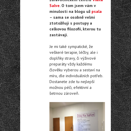
Salve
. O tom jsem vám v
minulosti na blogu už
psala
– sama se osobně velmi
ztotožňuji s postupy a
celkovou filozofií, kterou tu
zastávají.
Je mi také sympatické, že
veškeré terapie, léčby, ale i
doplňky stravy, či výživové
preparáty vždy každému
člověku vyberou a sestaví na
míru, dle individuálních potřeb.
Dostanete zde tu nejlepší
možnou péči, efektivní a
šetrnou zároveň.