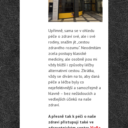
Upřímně, sama se v ohledu
péče o zdraví své, ale i své
rodiny, snažím jít „cestou
zdravého rozumu“. Neodmítám
zcela postupy klasické
medicíny, ale osobně jsou mi
vždy bližší i způsoby léčby
alternativní cestou. Zkrátka,
vždy se dívám na to, aby daná
péče a léčba byly co
nejefektivnější a samozřejmě a
hlavně – bez nežádoucích a
vedlejších účinků na naše
zdraví.
A přesně tak k péči o naše
zdraví přistupují také ve
zdravotnickém centru
ViaRa