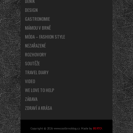
DENÍK
DESIGN
GASTRONOMIE
MÁMOU V BRNĚ
MÓDA – FASHION STYLE
NEZAŘAZENÉ
ROZHOVORY
SOUTĚŽE
TRAVEL DIARY
VIDEO
WE LOVE TO HELP
ZÁBAVA
ZDRAVÍ A KRÁSA
Copyright © 2026 www.coolbrnoblog.cz. Made by
BERTO!
.