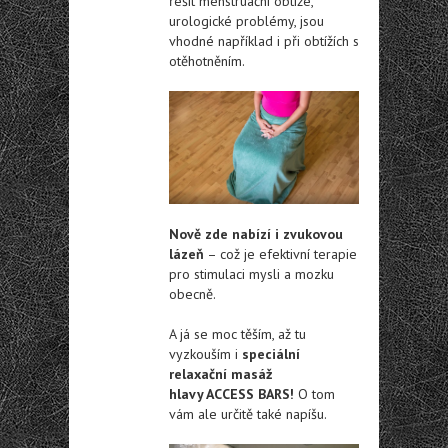
řešit menstruační obtíže,
urologické problémy, jsou
vhodné například i při obtížích s
otěhotněním.
Nově zde nabízí i zvukovou
lázeň
– což je efektivní terapie
pro stimulaci mysli a mozku
obecně.
A já se moc těším, až tu
vyzkouším i
speciální
relaxační masáž
hlavy ACCESS BARS!
O tom
vám ale určitě také napíšu.