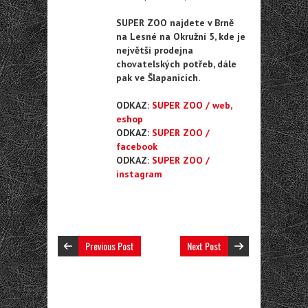
SUPER ZOO najdete v Brně
na Lesné na Okružní 5, kde je
největší prodejna
chovatelských potřeb, dále
pak ve Šlapanicích.
ODKAZ:
SUPER ZOO / web,
eshop
ODKAZ:
SUPER ZOO /
facebook
ODKAZ:
SUPER ZOO /
instagram
Previous Post
Next Post