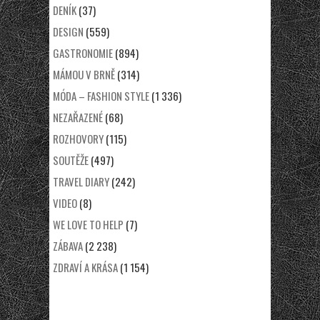
DENÍK
(37)
DESIGN
(559)
GASTRONOMIE
(894)
MÁMOU V BRNĚ
(314)
MÓDA – FASHION STYLE
(1 336)
NEZAŘAZENÉ
(68)
ROZHOVORY
(115)
SOUTĚŽE
(497)
TRAVEL DIARY
(242)
VIDEO
(8)
WE LOVE TO HELP
(7)
ZÁBAVA
(2 238)
ZDRAVÍ A KRÁSA
(1 154)