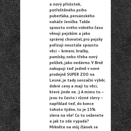
a nový přírůstek,
potřeštěného psího
puberťáka, peruánského
naháče Jeníčka. Takže
spoustu svého volného času
věnuji pejskům a jako
správný chovatel, pro pejsky
pořizuji neustále spoustu
věcí – krmení, hračky,
pamlsky, nebo třeba nový
pelíšek, jako nedávno. V Brně
nakupuji teď jedině v nové
prodejně SUPER ZOO na
Lesné, je tady senzační výběr,
dobré ceny a mají tu věci,
které jinde ne. ;) A mimo to –
jsou tu často i různé slevy –
například teď, do konce
tohoto týdne, tu je 15%
sleva na vše! Co tu seženete
a jak to zde vypadá?
Mrkněte na můj článek se