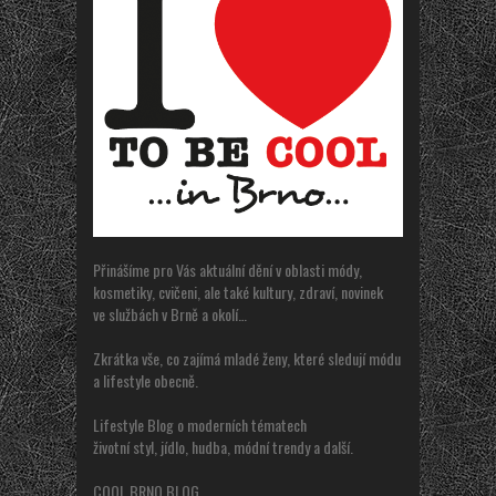
Přinášíme pro Vás aktuální dění v oblasti módy,
kosmetiky, cvičeni, ale také kultury, zdraví, novinek
ve službách v Brně a okolí…
Zkrátka vše, co zajímá mladé ženy, které sledují módu
a lifestyle obecně.
Lifestyle Blog o moderních tématech
životní styl, jídlo, hudba, módní trendy a další.
COOL BRNO BLOG