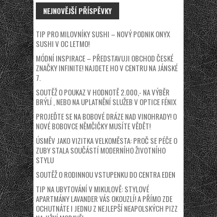
NEJNOVĚJŠÍ PŘÍSPĚVKY
TIP PRO MILOVNÍKY SUSHI – NOVÝ PODNIK ONYX
SUSHI V OC LETMO!
MÓDNÍ INSPIRACE – PŘEDSTAVUJI OBCHOD ČESKÉ
ZNAČKY INFINITE! NAJDETE HO V CENTRU NA JÁNSKÉ
7.
SOUTĚŽ O POUKAZ V HODNOTĚ 2.000,- NA VÝBĚR
BRÝLÍ , NEBO NA UPLATNĚNÍ SLUŽEB V OPTICE FÉNIX
PROJEĎTE SE NA BOBOVÉ DRÁZE NAD VINOHRADY! O
NOVÉ BOBOVCE NĚMČIČKY MUSÍTE VĚDĚT!
ÚSMĚV JAKO VIZITKA VELKOMĚSTA: PROČ SE PÉČE O
ZUBY STALA SOUČÁSTÍ MODERNÍHO ŽIVOTNÍHO
STYLU
SOUTĚŽ O RODINNOU VSTUPENKU DO CENTRA EDEN
TIP NA UBYTOVÁNÍ V MIKULOVĚ: STYLOVÉ
APARTMÁNY LAVANDER VÁS OKOUZLÍ! A PŘÍMO ZDE
OCHUTNÁTE I JEDNU Z NEJLEPŠÍ NEAPOLSKÝCH PIZZ