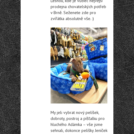
Lesnou, kde je vůbec nejvější
prodejna chovatelských potřeb
v Brně. Seženete zde pro
zvířátka absolutně vše. :)
My jeli vybrat nový pelíšek,
dobroty, postroj a píšťalku pro
hluchého Adámka – vše jsme
sehnali, dokonce pelíšky Jeníček