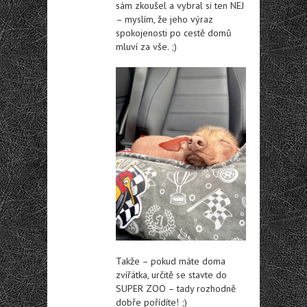
sám zkoušel a vybral si ten NEJ
– myslím, že jeho výraz
spokojenosti po cestě domů
mluví za vše. ;)
Takže – pokud máte doma
zvířátka, určitě se stavte do
SUPER ZOO – tady rozhodně
dobře pořídíte! ;)