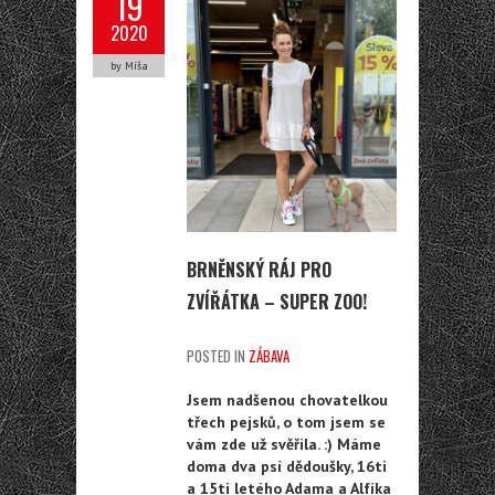
19
2020
by Míša
BRNĚNSKÝ RÁJ PRO
ZVÍŘÁTKA – SUPER ZOO!
POSTED IN
ZÁBAVA
Jsem nadšenou chovatelkou
třech pejsků, o tom jsem se
vám zde už svěřila. :) Máme
doma dva psí dědoušky, 16ti
a 15ti letého Adama a Alfíka