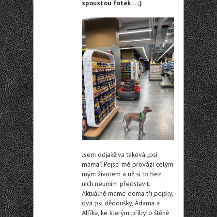
spoustou fotek… ;)
Jsem odjakživa taková „psí
máma“. Pejsci mě provází celým
mým životem a už si to bez
nich neumím představit.
Aktuálně máme doma tři pejsky,
dva psí dědoušky, Adama a
Alfíka, ke kterým přibylo štěně