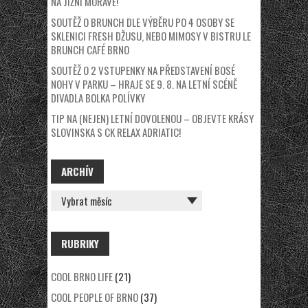
NA JIŽNÍ MORAVĚ!
SOUTĚŽ O BRUNCH DLE VÝBĚRU PO 4 OSOBY SE
SKLENICI FRESH DŽUSU, NEBO MIMOSY V BISTRU LE
BRUNCH CAFÉ BRNO
SOUTĚŽ O 2 VSTUPENKY NA PŘEDSTAVENÍ BOSÉ
NOHY V PARKU – HRAJE SE 9. 8. NA LETNÍ SCÉNĚ
DIVADLA BOLKA POLÍVKY
TIP NA (NEJEN) LETNÍ DOVOLENOU – OBJEVTE KRÁSY
SLOVINSKA S CK RELAX ADRIATIC!
ARCHÍV
ARCHÍV
RUBRIKY
COOL BRNO LIFE
(21)
COOL PEOPLE OF BRNO
(37)