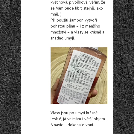
květinová, pivoňková, věřím, že
se Vám bude líbit, stejně, jako
mně. :)
Při použití šampon vytvoří
bohatou pěnu – i z menšího
množství – a vlasy se krásně a
snadno umyjí.
Vlasy jsou po umytí krásně
lesklé, já vnímám i větší objem.
A navíc – dokonale voní.