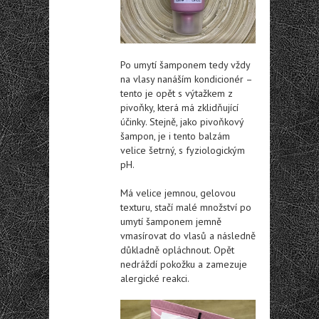
Po umytí šamponem tedy vždy
na vlasy nanáším kondicionér –
tento je opět s výtažkem z
pivoňky, která má zklidňující
účinky. Stejně, jako pivoňkový
šampon, je i tento balzám
velice šetrný, s fyziologickým
pH.
Má velice jemnou, gelovou
texturu, stačí malé množství po
umytí šamponem jemně
vmasírovat do vlasů a následně
důkladně opláchnout. Opět
nedráždí pokožku a zamezuje
alergické reakci.