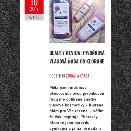
10
2017
by Míša
BEAUTY REVIEW: PIVOŇKOVÁ
VLASOVÁ ŘADA OD KLORANE
POSTED IN
ZDRAVÍ A KRÁSA
Měla jsem možnost
otestovat novou pivoňkovou
řadu mé oblíbené značky
vlasové kosmetiky – Klorane.
Mám pro Vás recenzi – věřím,
že Vás inspiruje. Přípravky
Klorane jsou opravdu
vynikající a já na ně nedám