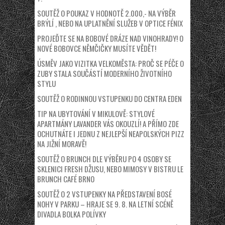
SOUTĚŽ O POUKAZ V HODNOTĚ 2.000,- NA VÝBĚR
BRÝLÍ , NEBO NA UPLATNĚNÍ SLUŽEB V OPTICE FÉNIX
PROJEĎTE SE NA BOBOVÉ DRÁZE NAD VINOHRADY! O
NOVÉ BOBOVCE NĚMČIČKY MUSÍTE VĚDĚT!
ÚSMĚV JAKO VIZITKA VELKOMĚSTA: PROČ SE PÉČE O
ZUBY STALA SOUČÁSTÍ MODERNÍHO ŽIVOTNÍHO
STYLU
SOUTĚŽ O RODINNOU VSTUPENKU DO CENTRA EDEN
TIP NA UBYTOVÁNÍ V MIKULOVĚ: STYLOVÉ
APARTMÁNY LAVANDER VÁS OKOUZLÍ! A PŘÍMO ZDE
OCHUTNÁTE I JEDNU Z NEJLEPŠÍ NEAPOLSKÝCH PIZZ
NA JIŽNÍ MORAVĚ!
SOUTĚŽ O BRUNCH DLE VÝBĚRU PO 4 OSOBY SE
SKLENICI FRESH DŽUSU, NEBO MIMOSY V BISTRU LE
BRUNCH CAFÉ BRNO
SOUTĚŽ O 2 VSTUPENKY NA PŘEDSTAVENÍ BOSÉ
NOHY V PARKU – HRAJE SE 9. 8. NA LETNÍ SCÉNĚ
DIVADLA BOLKA POLÍVKY