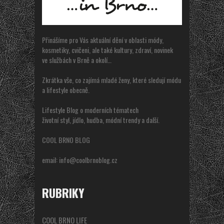
Přinášíme pro Vás aktuální dění v oblasti módy,
kosmetiky, cvičeni, ale také kultury, zdraví, novinek
ve službách v Brně a okolí…
Zkrátka vše, co zajímá mladé ženy, které sledují módu
a lifestyle obecně.
Lifestyle Blog o moderních tématech
životní styl, jídlo, hudba, módní trendy a další.
COOL BRNO BLOG
email:
info@coolbrnoblog.cz
RUBRIKY
COOL BRNO LIFE