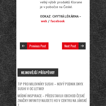
velký výběr produktů Klorane
je v pobočce na České.
ODKAZ: CHYTRÁ LÉKÁRNA –
web
/
facebook
Previous Post
Next Post
NEJNOVĚJŠÍ PŘÍSPĚVKY
TIP PRO MILOVNÍKY SUSHI – NOVÝ PODNIK ONYX
SUSHI V OC LETMO!
MÓDNÍ INSPIRACE – PŘEDSTAVUJI OBCHOD ČESKÉ
ZNAČKY INFINITE! NAJDETE HO V CENTRU NA JÁNSKÉ
7.