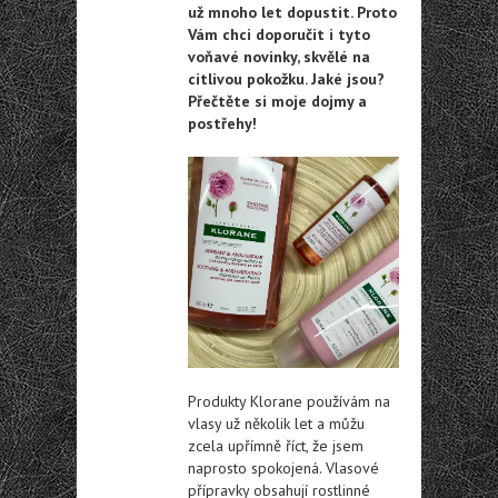
už mnoho let dopustit. Proto
Vám chci doporučit i tyto
voňavé novinky, skvělé na
citlivou pokožku. Jaké jsou?
Přečtěte si moje dojmy a
postřehy!
Produkty Klorane používám na
vlasy už několik let a můžu
zcela upřímně říct, že jsem
naprosto spokojená. Vlasové
přípravky obsahují rostlinné