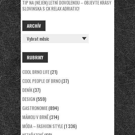
TIP NA (NEJEN) LETNÍ DOVOLENOU – OBJEVTE KRÁSY
SLOVINSKA S CK RELAX ADRIATIC!
ARCHÍV
ARCHÍV
RUBRIKY
COOL BRNO LIFE
(21)
COOL PEOPLE OF BRNO
(37)
DENÍK
(37)
DESIGN
(559)
GASTRONOMIE
(894)
MÁMOU V BRNĚ
(314)
MÓDA – FASHION STYLE
(1 336)
NEZAŘAZENÉ
(68)