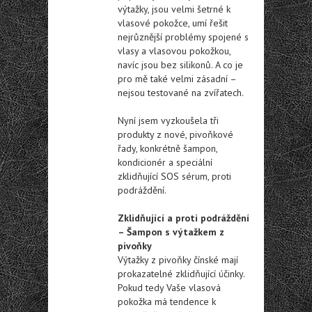
výtažky, jsou velmi šetrné k
vlasové pokožce, umí řešit
nejrůznější problémy spojené s
vlasy a vlasovou pokožkou,
navíc jsou bez silikonů. A co je
pro mě také velmi zásadní –
nejsou testované na zvířatech.
Nyní jsem vyzkoušela tři
produkty z nové, pivoňkové
řady, konkrétně šampon,
kondicionér a speciální
zklidňující SOS sérum, proti
podráždění.
Zklidňující a proti podráždění
– Šampon s výtažkem z
pivoňky
Výtažky z pivoňky čínské mají
prokazatelné zklidňující účinky.
Pokud tedy Vaše vlasová
pokožka má tendence k