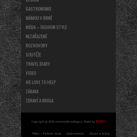
GASTRONOMIE
MÁMOU V BRNĚ
MÓDA – FASHION STYLE
NEZAŘAZENÉ
ROZHOVORY
SOUTĚŽE
TRAVEL DIARY
VIDEO
WE LOVE TO HELP
ZÁBAVA
ZDRAVÍ A KRÁSA
Copyright © 2026 www.coolbrnoblog.cz. Made by
BERTO!
.
Móda – Fashion Style
Gastronomie
Zdraví a krása