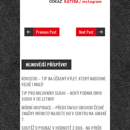
ODKAZ:
KATYBA / instagram
Previous Post
Next Post
NEJNOVĚJŠÍ PŘÍSPĚVKY
KOVOZOO – TIP NA ÚŽASNÝ VÝLET, KTERÝ NADCHNE
VELKÉ I MALÉ!
TIP PRO MILOVNÍKY SUSHI – NOVÝ PODNIK ONYX
SUSHI V OC LETMO!
MÓDNÍ INSPIRACE – PŘEDSTAVUJI OBCHOD ČESKÉ
ZNAČKY INFINITE! NAJDETE HO V CENTRU NA JÁNSKÉ
7.
SOUTĚŽ O POUKAZ V HODNOTĚ 2.000,- NA VÝBĚR