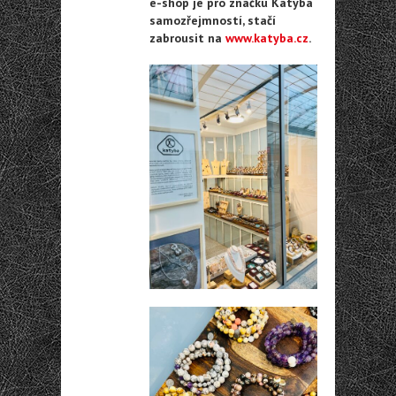
e-shop je pro značku Katyba
samozřejmností, stačí
zabrousit na
www.katyba.cz
.