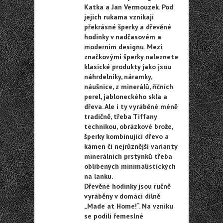
Katka a Jan Vermouzek. Pod
jejich rukama vznikají
překrásné šperky a dřevěné
hodinky v nadčasovém a
moderním designu. Mezi
značkovými šperky naleznete
klasické produkty jako jsou
náhrdelníky, náramky,
náušnice, z minerálů, říčních
perel, jabloneckého skla a
dřeva. Ale i ty vyráběné méně
tradičně, třeba Tiffany
technikou, obrázkové brože,
šperky kombinující dřevo a
kámen či nejrůznější varianty
minerálních prstýnků třeba
oblíbených minimalistických
na lanku.
Dřevěné hodinky jsou ručně
vyráběny v domácí dílně
„Made at Home!“. Na vzniku
se podílí řemeslné