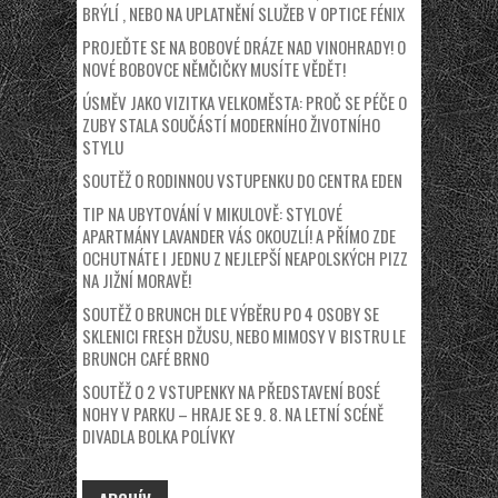
BRÝLÍ , NEBO NA UPLATNĚNÍ SLUŽEB V OPTICE FÉNIX
PROJEĎTE SE NA BOBOVÉ DRÁZE NAD VINOHRADY! O
NOVÉ BOBOVCE NĚMČIČKY MUSÍTE VĚDĚT!
ÚSMĚV JAKO VIZITKA VELKOMĚSTA: PROČ SE PÉČE O
ZUBY STALA SOUČÁSTÍ MODERNÍHO ŽIVOTNÍHO
STYLU
SOUTĚŽ O RODINNOU VSTUPENKU DO CENTRA EDEN
TIP NA UBYTOVÁNÍ V MIKULOVĚ: STYLOVÉ
APARTMÁNY LAVANDER VÁS OKOUZLÍ! A PŘÍMO ZDE
OCHUTNÁTE I JEDNU Z NEJLEPŠÍ NEAPOLSKÝCH PIZZ
NA JIŽNÍ MORAVĚ!
SOUTĚŽ O BRUNCH DLE VÝBĚRU PO 4 OSOBY SE
SKLENICI FRESH DŽUSU, NEBO MIMOSY V BISTRU LE
BRUNCH CAFÉ BRNO
SOUTĚŽ O 2 VSTUPENKY NA PŘEDSTAVENÍ BOSÉ
NOHY V PARKU – HRAJE SE 9. 8. NA LETNÍ SCÉNĚ
DIVADLA BOLKA POLÍVKY