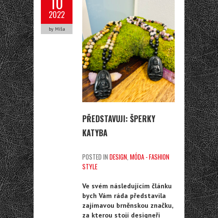
10
2022
by Míša
PŘEDSTAVUJI: ŠPERKY
KATYBA
POSTED IN
DESIGN
,
MÓDA - FASHION
STYLE
Ve svém následujícím článku
bych Vám ráda představila
zajímavou brněnskou značku,
za kterou stojí designeři