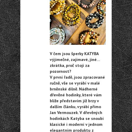
V čem jsou šperky KATYBA
výjimečné, zajímavé, jiné…
zkrátka, proč stojí za
pozornost?
V první řadě, jsou zpracované
ručně, vše se vyrábí v malé
brněnské dílně. Nádherné
dřevěné hodinky, které vám
blíže představím již brzy v
dalším článku, vyrábí přímo
Jan Vermouzek. V dřevěných
hodinkách Katyba se snoubí
klasické i moderní v jednom
elegantním produktu z