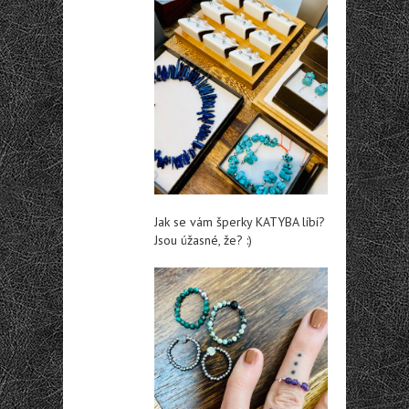
Jak se vám šperky KATYBA líbí?
Jsou úžasné, že? :)