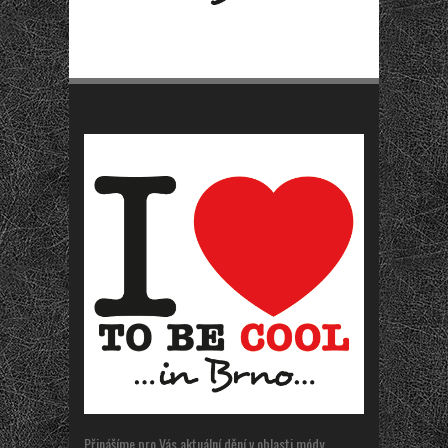
Přinášíme pro Vás aktuální dění v oblasti módy,