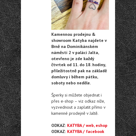
Kamennou prodejnu &
showroom Katyba najdete v
Brně na Dominikánském
náměstí 2 v paláci Jalta,
otevřeno je zde každý
čtvrtek od 11. do 18. hodiny,
příležitostně pak na základě
domluvy i během pátku,
soboty nebo neděle.
Šperky si můžete objednat i
přes e-shop – viz odkaz níže,
vyzvednout a zaplatit přímo v
kamenné prodejně v Jaltě.
ODKAZ:
KATYBA / web, eshop
ODKAZ:
KATYBA / facebook