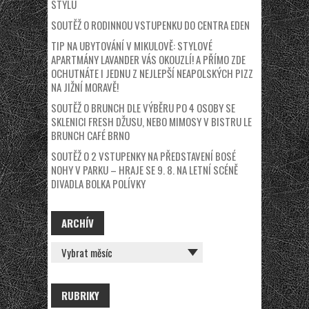
STYLU
SOUTĚŽ O RODINNOU VSTUPENKU DO CENTRA EDEN
TIP NA UBYTOVÁNÍ V MIKULOVĚ: STYLOVÉ
APARTMÁNY LAVANDER VÁS OKOUZLÍ! A PŘÍMO ZDE
OCHUTNÁTE I JEDNU Z NEJLEPŠÍ NEAPOLSKÝCH PIZZ
NA JIŽNÍ MORAVĚ!
SOUTĚŽ O BRUNCH DLE VÝBĚRU PO 4 OSOBY SE
SKLENICI FRESH DŽUSU, NEBO MIMOSY V BISTRU LE
BRUNCH CAFÉ BRNO
SOUTĚŽ O 2 VSTUPENKY NA PŘEDSTAVENÍ BOSÉ
NOHY V PARKU – HRAJE SE 9. 8. NA LETNÍ SCÉNĚ
DIVADLA BOLKA POLÍVKY
ARCHÍV
ARCHÍV
RUBRIKY