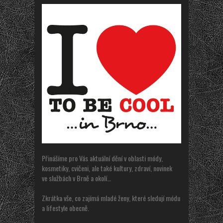
Přinášíme pro Vás aktuální dění v oblasti módy,
kosmetiky, cvičeni, ale také kultury, zdraví, novinek
ve službách v Brně a okolí…
Zkrátka vše, co zajímá mladé ženy, které sledují módu
a lifestyle obecně.