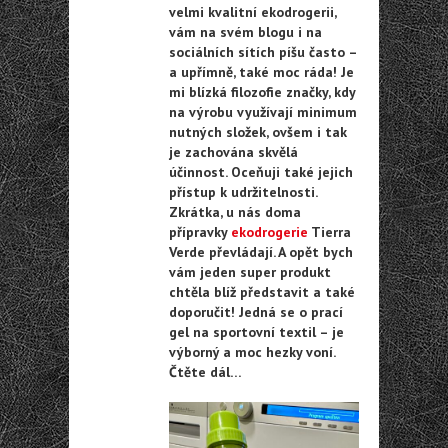
velmi kvalitní ekodrogerii,
vám na svém blogu i na
sociálních sítích píšu často –
a upřímně, také moc ráda! Je
mi blízká filozofie značky, kdy
na výrobu využívají minimum
nutných složek, ovšem i tak
je zachována skvělá
účinnost. Oceňuji také jejich
přístup k udržitelnosti.
Zkrátka, u nás doma
přípravky
ekodrogerie
Tierra
Verde převládají. A opět bych
vám jeden super produkt
chtěla blíž představit a také
doporučit! Jedná se o prací
gel na sportovní textil – je
výborný a moc hezky voní.
Čtěte dál…