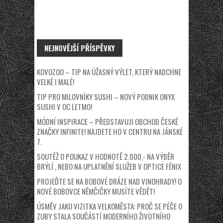
NEJNOVĚJŠÍ PŘÍSPĚVKY
KOVOZOO – TIP NA ÚŽASNÝ VÝLET, KTERÝ NADCHNE
VELKÉ I MALÉ!
TIP PRO MILOVNÍKY SUSHI – NOVÝ PODNIK ONYX
SUSHI V OC LETMO!
MÓDNÍ INSPIRACE – PŘEDSTAVUJI OBCHOD ČESKÉ
ZNAČKY INFINITE! NAJDETE HO V CENTRU NA JÁNSKÉ
7.
SOUTĚŽ O POUKAZ V HODNOTĚ 2.000,- NA VÝBĚR
BRÝLÍ , NEBO NA UPLATNĚNÍ SLUŽEB V OPTICE FÉNIX
PROJEĎTE SE NA BOBOVÉ DRÁZE NAD VINOHRADY! O
NOVÉ BOBOVCE NĚMČIČKY MUSÍTE VĚDĚT!
ÚSMĚV JAKO VIZITKA VELKOMĚSTA: PROČ SE PÉČE O
ZUBY STALA SOUČÁSTÍ MODERNÍHO ŽIVOTNÍHO