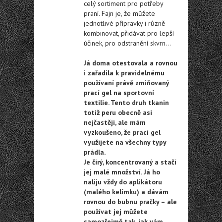
celý sortiment pro potřeby
praní. Fajn je, že můžete
jednotlivé přípravky i různě
kombinovat, přidávat pro lepší
účinek, pro odstranění skvrn…
Já doma otestovala a rovnou
i zařadila k pravidelnému
používaní právě zmiňovaný
prací gel na sportovní
textilie. Tento druh tkanin
totiž peru obecně asi
nejčastěji, ale mám
vyzkoušeno, že prací gel
využijete na všechny typy
prádla.
Je čirý, koncentrovaný a stačí
jej malé množství. Já ho
naliju vždy do aplikátoru
(malého kelímku) a dávám
rovnou do bubnu pračky – ale
používat jej můžete
samozřejmě tak, jak vám