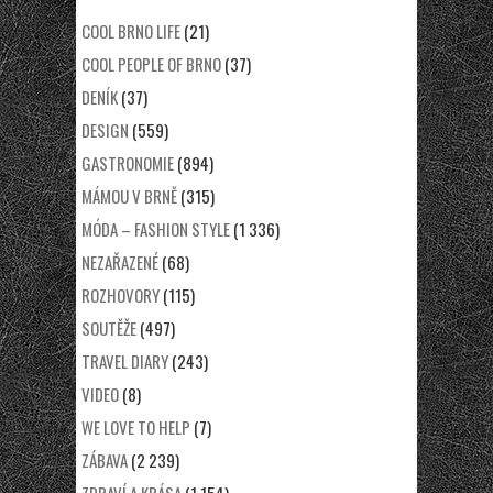
COOL BRNO LIFE
(21)
COOL PEOPLE OF BRNO
(37)
DENÍK
(37)
DESIGN
(559)
GASTRONOMIE
(894)
MÁMOU V BRNĚ
(315)
MÓDA – FASHION STYLE
(1 336)
NEZAŘAZENÉ
(68)
ROZHOVORY
(115)
SOUTĚŽE
(497)
TRAVEL DIARY
(243)
VIDEO
(8)
WE LOVE TO HELP
(7)
ZÁBAVA
(2 239)