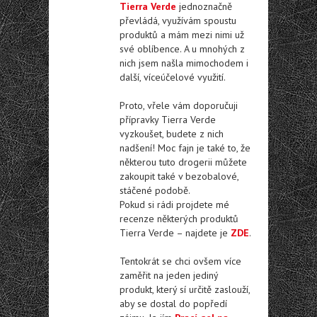
Tierra Verde
jednoznačně
převládá, využívám spoustu
produktů a mám mezi nimi už
své oblíbence. A u mnohých z
nich jsem našla mimochodem i
další, víceúčelové využití.
Proto, vřele vám doporučuji
přípravky Tierra Verde
vyzkoušet, budete z nich
nadšení! Moc fajn je také to, že
některou tuto drogerii můžete
zakoupit také v bezobalové,
stáčené podobě.
Pokud si rádi projdete mé
recenze některých produktů
Tierra Verde – najdete je
ZDE
.
Tentokrát se chci ovšem více
zaměřit na jeden jediný
produkt, který sí určitě zaslouží,
aby se dostal do popředí