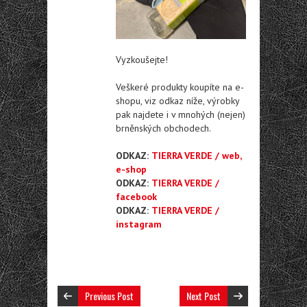
Vyzkoušejte!
Veškeré produkty koupíte na e-
shopu, viz odkaz níže, výrobky
pak najdete i v mnohých (nejen)
brněnských obchodech.
ODKAZ:
TIERRA VERDE / web,
e-shop
ODKAZ:
TIERRA VERDE /
facebook
ODKAZ:
TIERRA VERDE /
instagram
Previous Post
Next Post