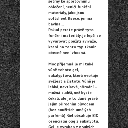
šetrný ke sportovnímu
oblečení, neničí funkční
materiály, jako jsou
softsheel, fleece, jemná
bavlna…
Pokud perete právě tyto
funčkní materiály, je lepší se
vyvarovat použití aviváže,
která na tento typ tkanin
obecně není vhodná.
Moc příjemná je mi také
vůně tohoto gel,
eukalyptová, která evokuje
svěžest a čistotu. Vůně je
lehká, nevtíravá, přírodní –
možná slabší, než byste
čekali, ale je to dané právě
jejím přírodním původem
(bez použitích umělých
parfémů). Gel obsahuje BIO
osenciální olej z eukalyptu.
Gel je vyroben z pouhých