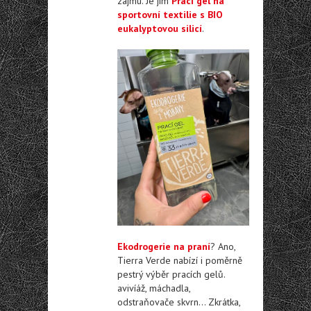
zájmu. Je jím
Prací gel na
sportovní textilie s BIO
eukalyptovou silicí
.
Ekodrogerie na praní
? Ano,
Tierra Verde nabízí i poměrně
pestrý výběr pracích gelů.
avivíáž, máchadla,
odstraňovače skvrn… Zkrátka,