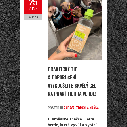
25
2025
by Míša
PRAKTICKÝ TIP
& DOPORUČENÍ –
VYZKOUŠEJTE SKVĚLÝ GEL
NA PRANÍ TIERRA VERDE!
POSTED IN
ZÁBAVA
,
ZDRAVÍ A KRÁSA
O brněnské značce Tierra
Verde, která vyvíjí a vyrábí