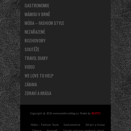
GASTRONOMIE
MÁMOU V BRNĚ
MÓDA – FASHION STYLE
NEZAŘAZENÉ
ROZHOVORY
SOUTĚŽE
TRAVEL DIARY
VIDEO
WE LOVE TO HELP
ZÁBAVA
ZDRAVÍ A KRÁSA
Copyright © 2026 www.coolbrnoblog.cz. Made by
BERTO!
.
Móda – Fashion Style
Gastronomie
Zdraví a krása
Zábava
Partneři
Zásady ochrany osobních údajů