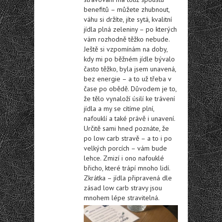
benefitů – můžete zhubnout,
váhu si držíte, jíte sytá, kvalitní
jídla plná zeleniny – po kterých
vám rozhodně těžko nebude.
Ještě si vzpomínám na doby,
kdy mi po běžném jídle bývalo
často těžko, byla jsem unavená,
bez energie – a to už třeba v
čase po obědě. Důvodem je to,
že tělo vynaloží úsilí ke trávení
jídla a my se cítíme plní,
nafouklí a také právě i unavení.
Určitě sami hned poznáte, že
po low carb stravě – a to i po
velkých porcích – vám bude
lehce. Zmizí i ono nafouklé
břicho, které trápí mnoho lidí.
Zkrátka – jídla připravená dle
zásad low carb stravy jsou
mnohem lépe stravitelná.