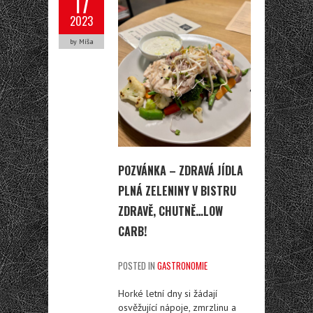
17
2023
by Míša
POZVÁNKA – ZDRAVÁ JÍDLA
PLNÁ ZELENINY V BISTRU
ZDRAVĚ, CHUTNĚ…LOW
CARB!
POSTED IN
GASTRONOMIE
Horké letní dny si žádají
osvěžující nápoje, zmrzlinu a