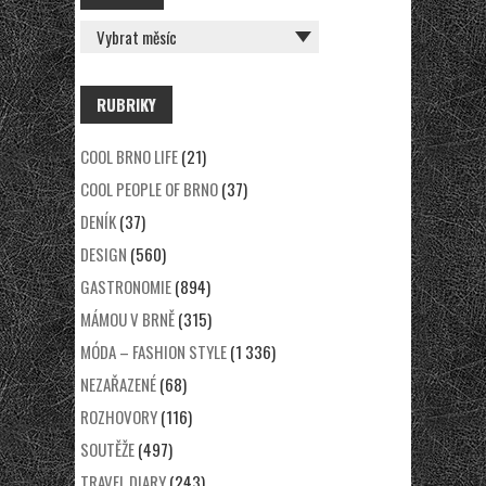
RUBRIKY
COOL BRNO LIFE
(21)
COOL PEOPLE OF BRNO
(37)
DENÍK
(37)
DESIGN
(560)
GASTRONOMIE
(894)
MÁMOU V BRNĚ
(315)
MÓDA – FASHION STYLE
(1 336)
NEZAŘAZENÉ
(68)
ROZHOVORY
(116)
SOUTĚŽE
(497)
TRAVEL DIARY
(243)