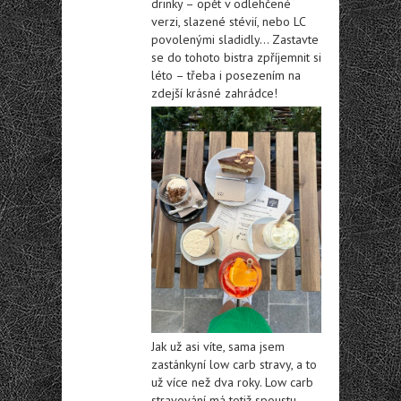
drinky – opět v odlehčené
verzi, slazené stévií, nebo LC
povolenými sladidly… Zastavte
se do tohoto bistra zpříjemnit si
léto – třeba i posezením na
zdejší krásné zahrádce!
Jak už asi víte, sama jsem
zastánkyní low carb stravy, a to
už více než dva roky. Low carb
stravování má totiž spoustu