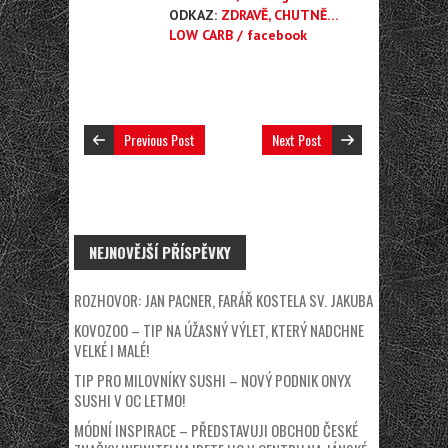
ODKAZ:
ZDRAVĚ, CHUTNĚ…
LOW CARB / facebook
Previous Post
Next Post
NEJNOVĚJŠÍ PŘÍSPĚVKY
ROZHOVOR: JAN PACNER, FARÁŘ KOSTELA SV. JAKUBA
KOVOZOO – TIP NA ÚŽASNÝ VÝLET, KTERÝ NADCHNE
VELKÉ I MALÉ!
TIP PRO MILOVNÍKY SUSHI – NOVÝ PODNIK ONYX
SUSHI V OC LETMO!
MÓDNÍ INSPIRACE – PŘEDSTAVUJI OBCHOD ČESKÉ