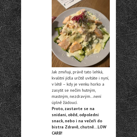
Jak zmiňuji, právě tato lehká,
kvalitní jídla určitě uvítáte i nyní,
v létě – kdy je venku horko a
zasytit se nečím hutným,
mastným, nezdravým…není
úplně žádoucí.
Proto, zastavte se na
snídani, oběd, odpolední
snack, nebo i na večeři do
bistra Zdravě, chutně…LOW
CARB!