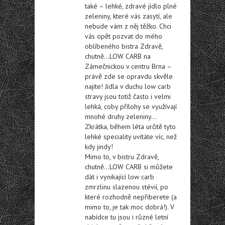
také – lehké, zdravé jídlo plné
zeleniny, které vás zasytí, ale
nebude vám z něj těžko. Chci
vás opět pozvat do mého
oblíbeného bistra Zdravě,
chutně…LOW CARB na
Zámečnickou v centru Brna –
právě zde se opravdu skvěle
najíte! Jídla v duchu low carb
stravy jsou totiž často i velmi
lehká, coby přílohy se využívají
mnohé druhy zeleniny…
Zkrátka, během léta určitě tyto
lehké speciality uvítáte víc, než
kdy jindy!
Mimo to, v bistru Zdravě,
chutně…LOW CARB si můžete
dát i vynikající low carb
zmrzlinu slazenou stévií, po
které rozhodně nepřiberete (a
mimo to, je tak moc dobrá!). V
nabídce tu jsou i různé letní