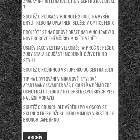
ZNAČKY INFINITE! NAJDETE HO V CENTRU NA JÁNSKÉ
7.
SOUTĚŽ O POUKAZ V HODNOTĚ 2.000,- NA VÝBĚR
BRÝLÍ , NEBO NA UPLATNĚNÍ SLUŽEB V OPTICE FÉNIX
PROJEĎTE SE NA BOBOVÉ DRÁZE NAD VINOHRADY! O
NOVÉ BOBOVCE NĚMČIČKY MUSÍTE VĚDĚT!
ÚSMĚV JAKO VIZITKA VELKOMĚSTA: PROČ SE PÉČE O
ZUBY STALA SOUČÁSTÍ MODERNÍHO ŽIVOTNÍHO
STYLU
SOUTĚŽ O RODINNOU VSTUPENKU DO CENTRA EDEN
TIP NA UBYTOVÁNÍ V MIKULOVĚ: STYLOVÉ
APARTMÁNY LAVANDER VÁS OKOUZLÍ! A PŘÍMO ZDE
OCHUTNÁTE I JEDNU Z NEJLEPŠÍ NEAPOLSKÝCH PIZZ
NA JIŽNÍ MORAVĚ!
SOUTĚŽ O BRUNCH DLE VÝBĚRU PO 4 OSOBY SE
SKLENICI FRESH DŽUSU, NEBO MIMOSY V BISTRU LE
BRUNCH CAFÉ BRNO
ARCHÍV
ARCHÍV