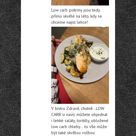
Low carb pokrmy jsou tedy
přímo skvělé na léto, kdy se
chceme najíst lehce!
V bistru Zdravě, chutně…LOW
CARB si navíc můžete objednat
i lehké saláty, toritilly, obložené
low carb chleby… to vše může
být také skvělou volbou