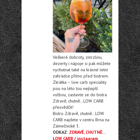
Veškeré dobroty, zmrzlinu,
dezerty i nápoje si pak můžete
vychutnat také na krásné letní
zahrádce přímo před bistrem.
Zkrátka – low carb speciality
jsou na léto tou nejlepší
volbou, zastavte se do bistra
Zdravě, chutně…LOW CARB
přesvědčit!
Bistro Zdravě, chutně…LOW
CARB najdete v centru Brna na
Zámečnické 3.
ODKAZ:
ZDRAVĚ, CHUTNĚ…
LOW CARB / instagram