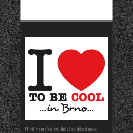
Přinášíme pro Vás aktuální dění v oblasti módy,