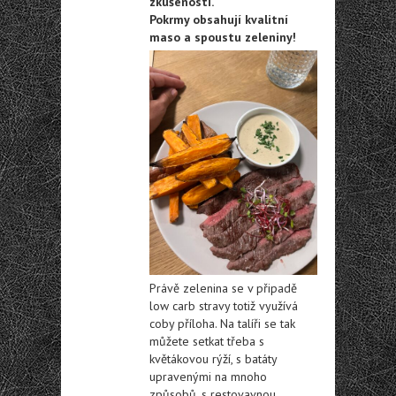
zkušenosti.
Pokrmy obsahují kvalitní
maso a spoustu zeleniny!
Právě zelenina se v připadě
low carb stravy totiž využívá
coby příloha. Na talíři se tak
můžete setkat třeba s
květákovou rýží, s batáty
upravenými na mnoho
způsobů, s restovavnou,