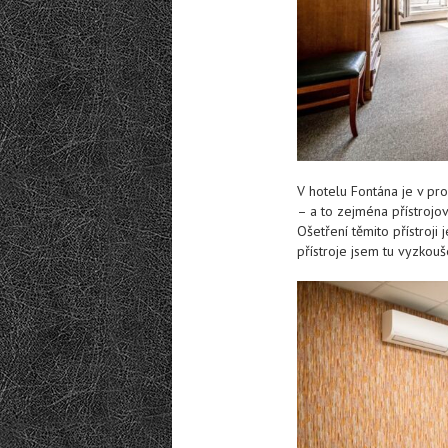
V hotelu Fontána je v pro
– a to zejména přístrojov
Ošetření těmito přístroji 
přístroje jsem tu vyzkou