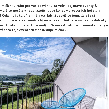
ícím článku mám pro vás pozvánku na velmi zajímavé eventy &
v určité neděle v nadcházející době konat v prostorách hotelu a
Čekají vás tu příjemné akce, kdy si zacvičíte jógu, užijete si
hou, dozvíte se trendy v líčení a také ochutnáte vynikající dobroty
 těchto akcí bude už tuto neděli, 26. února! Tak pokud nemáte plány –
o těchto fajn eventech v následujícím článku…