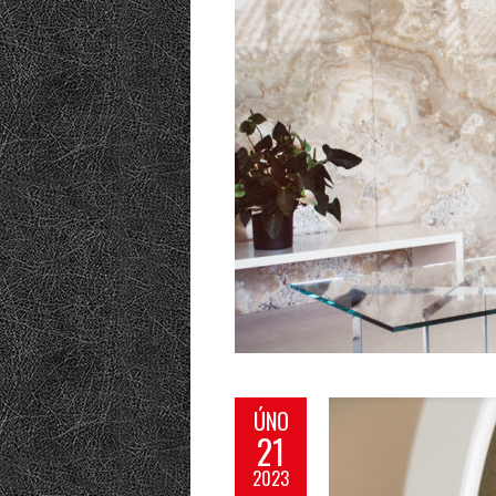
ÚNO
21
2023