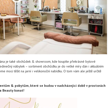
ntána je také obchůdek & showroom, kde koupíte překrásné bytové
 jedinečný nábytek – sortiment obchůdku je do velké míry dán i aktuálním
e moci těšit na jarní i velikonoční nabídku. O tom vám ale ještě určitě
entům & pobytům, které se budou v nadcházející době v prostorách
a Beauty konat!