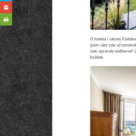
O hotelu i salonu Fontána
jsem vám zde už mnohokrá
zde opravdu nádherné! Z
božské.