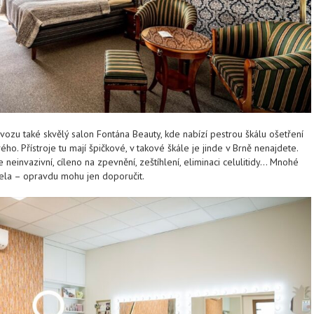
vozu také skvělý salon Fontána Beauty, kde nabízí pestrou škálu ošetření
ého. Přístroje tu mají špičkové, v takové škále je jinde v Brně nenajdete.
je neinvazivní, cíleno na zpevnění, zeštíhlení, eliminaci celulitidy… Mnohé
šela – opravdu mohu jen doporučit.