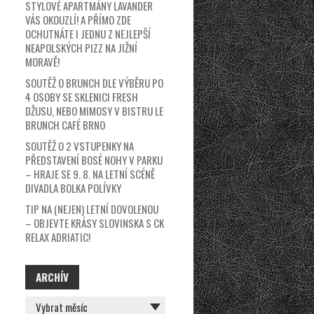
STYLOVÉ APARTMÁNY LAVANDER
VÁS OKOUZLÍ! A PŘÍMO ZDE
OCHUTNÁTE I JEDNU Z NEJLEPŠÍ
NEAPOLSKÝCH PIZZ NA JIŽNÍ
MORAVĚ!
SOUTĚŽ O BRUNCH DLE VÝBĚRU PO
4 OSOBY SE SKLENICI FRESH
DŽUSU, NEBO MIMOSY V BISTRU LE
BRUNCH CAFÉ BRNO
SOUTĚŽ O 2 VSTUPENKY NA
PŘEDSTAVENÍ BOSÉ NOHY V PARKU
– HRAJE SE 9. 8. NA LETNÍ SCÉNĚ
DIVADLA BOLKA POLÍVKY
TIP NA (NEJEN) LETNÍ DOVOLENOU
– OBJEVTE KRÁSY SLOVINSKA S CK
RELAX ADRIATIC!
ARCHÍV
ARCHÍV