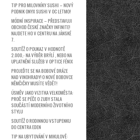
TIP PRO MILOVNÍKY SUSHI – NOVÝ
PODNIK ONYX SUSHI V OC LETMO!
MÓDNÍ INSPIRACE – PŘEDSTAVUJI
OBCHOD ČESKÉ ZNAČKY INFINITE!
NAJDETE HO V CENTRU NA JÁNSKÉ
7.
SOUTĚŽ O POUKAZ V HODNOTĚ
2.000,- NA VÝBĚR BRÝLÍ , NEBO NA
UPLATNĚNÍ SLUŽEB V OPTICE FÉNIX
PROJEĎTE SE NA BOBOVÉ DRÁZE
NAD VINOHRADY! O NOVÉ BOBOVCE
NĚMČIČKY MUSÍTE VĚDĚT!
ÚSMĚV JAKO VIZITKA VELKOMĚSTA:
PROČ SE PÉČE O ZUBY STALA
SOUČÁSTÍ MODERNÍHO ŽIVOTNÍHO
STYLU
SOUTĚŽ O RODINNOU VSTUPENKU
DO CENTRA EDEN
TIP NA UBYTOVÁNÍ V MIKULOVĚ: