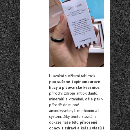
Hlavními složkami tabletek
jsou
sušené topinamburové
hlízy a pivovarské kvasnice
,
přírodní zdroje antioxidantů,
minerálů a vitamínů, dále pak v
přírodě dostupné
aminokyseliny L methionin a L
cystein. Díky těmto složkám
dokáže naše tělo
přirozeně
obnovit zdraví a krásu vlasů i