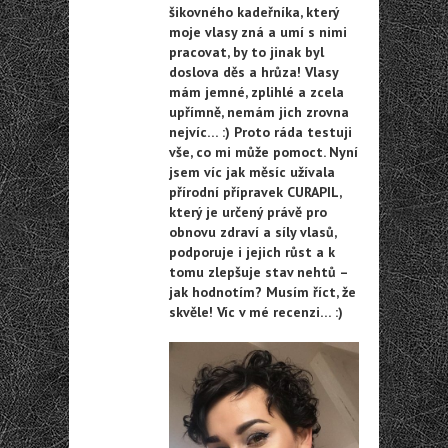
šikovného kadeřníka, který
moje vlasy zná a umí s nimi
pracovat, by to jinak byl
doslova děs a hrůza! Vlasy
mám jemné, zplihlé a zcela
upřímně, nemám jich zrovna
nejvíc… :) Proto ráda testuji
vše, co mi může pomoct. Nyní
jsem víc jak měsíc užívala
přírodní přípravek CURAPIL,
který je určený právě pro
obnovu zdraví a síly vlasů,
podporuje i jejich růst a k
tomu zlepšuje stav nehtů –
jak hodnotím? Musím říct, že
skvěle! Víc v mé recenzi… :)