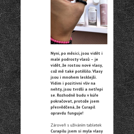
Nyní, po měsíci, jsou vidět i
malé podrosty vlasů – je
vidět, že rostou nové vlasy,
což mě také potěšilo. Vlasy
jsou i mnohem lesklejší.
Vidím i pozitivní vliv na
nehty, jsou tvrdší a netřepí
se. Rozhodně budu v kúře
pokračovat, protože jsem
přesvědčená, že Curapil
opravdu funguje!
Zároveň s užíváním tabletek
Curapilu jsem si myla vlasy