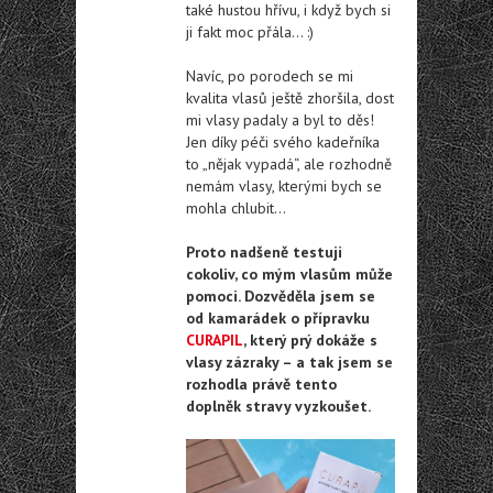
také hustou hřívu, i když bych si
ji fakt moc přála… :)
Navíc, po porodech se mi
kvalita vlasů ještě zhoršila, dost
mi vlasy padaly a byl to děs!
Jen díky péči svého kadeřníka
to „nějak vypadá“, ale rozhodně
nemám vlasy, kterými bych se
mohla chlubit…
Proto nadšeně testuji
cokoliv, co mým vlasům může
pomoci. Dozvěděla jsem se
od kamarádek o přípravku
CURAPIL
, který prý dokáže s
vlasy zázraky – a tak jsem se
rozhodla právě tento
doplněk stravy vyzkoušet.