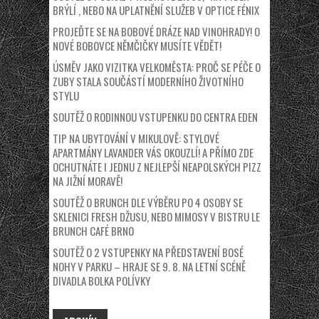
BRÝLÍ , NEBO NA UPLATNĚNÍ SLUŽEB V OPTICE FÉNIX
PROJEĎTE SE NA BOBOVÉ DRÁZE NAD VINOHRADY! O
NOVÉ BOBOVCE NĚMČIČKY MUSÍTE VĚDĚT!
ÚSMĚV JAKO VIZITKA VELKOMĚSTA: PROČ SE PÉČE O
ZUBY STALA SOUČÁSTÍ MODERNÍHO ŽIVOTNÍHO
STYLU
SOUTĚŽ O RODINNOU VSTUPENKU DO CENTRA EDEN
TIP NA UBYTOVÁNÍ V MIKULOVĚ: STYLOVÉ
APARTMÁNY LAVANDER VÁS OKOUZLÍ! A PŘÍMO ZDE
OCHUTNÁTE I JEDNU Z NEJLEPŠÍ NEAPOLSKÝCH PIZZ
NA JIŽNÍ MORAVĚ!
SOUTĚŽ O BRUNCH DLE VÝBĚRU PO 4 OSOBY SE
SKLENICI FRESH DŽUSU, NEBO MIMOSY V BISTRU LE
BRUNCH CAFÉ BRNO
SOUTĚŽ O 2 VSTUPENKY NA PŘEDSTAVENÍ BOSÉ
NOHY V PARKU – HRAJE SE 9. 8. NA LETNÍ SCÉNĚ
DIVADLA BOLKA POLÍVKY