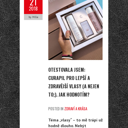
21
2018
by Míša
OTESTOVALA JSEM:
CURAPIL PRO LEPŠÍ A
ZDRAVĚJŠÍ VLASY (A NEJEN
TO;). JAK HODNOTÍM?
POSTED IN
ZDRAVÍ A KRÁSA
Téma „vlasy“ – to mě trápí už
hodně dlouho. Nebýt