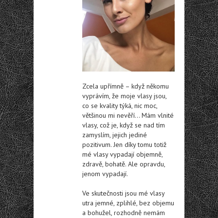
Zcela upřímně – když někomu
vyprávím, že moje vlasy jsou,
co se kvality týká, nic moc,
většinou mi nevěří… Mám vlnité
vlasy, což je, když se nad tím
zamyslím, jejich jediné
pozitivum. Jen díky tomu totiž
mé vlasy vypadají objemně,
zdravě, bohatě. Ale opravdu,
jenom vypadají.
Ve skutečnosti jsou mé vlasy
utra jemné, zplihlé, bez objemu
a bohužel, rozhodně nemám