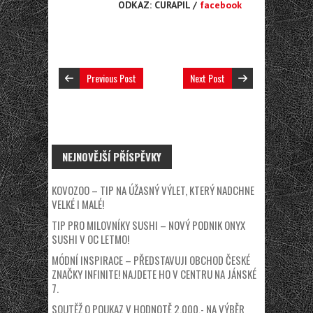
ODKAZ: CURAPIL /
facebook
Previous Post
Next Post
NEJNOVĚJŠÍ PŘÍSPĚVKY
KOVOZOO – TIP NA ÚŽASNÝ VÝLET, KTERÝ NADCHNE
VELKÉ I MALÉ!
TIP PRO MILOVNÍKY SUSHI – NOVÝ PODNIK ONYX
SUSHI V OC LETMO!
MÓDNÍ INSPIRACE – PŘEDSTAVUJI OBCHOD ČESKÉ
ZNAČKY INFINITE! NAJDETE HO V CENTRU NA JÁNSKÉ
7.
SOUTĚŽ O POUKAZ V HODNOTĚ 2.000,- NA VÝBĚR