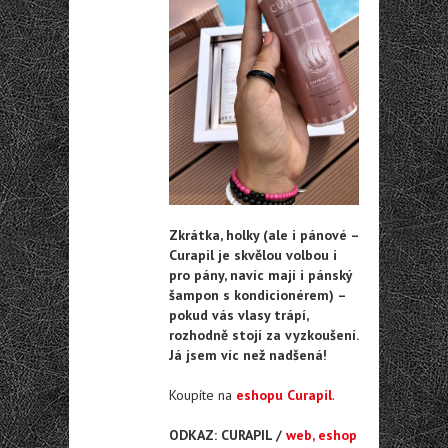
Zkrátka, holky (ale i pánové –
Curapil je skvělou volbou i
pro pány, navíc mají i pánský
šampon s kondicionérem) –
pokud vás vlasy trápí,
rozhodně stojí za vyzkoušení.
Já jsem víc než nadšená!
Koupíte na
eshopu Curapil
.
ODKAZ: CURAPIL /
web, eshop