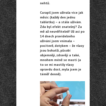
nehtů.
Curapil jsem užívala více jak
měsíc (každý den jednu
tabletku) – a stále užívám.
Zda byl efekt znatelný? Za
mě až neuvěřitelně! Už asi po
14 dnech pravidelného
užívání jsem vnímala –
pocitově, dotykem – že vlasy
jsou bohatší, působí
objemněji, zdravěji a také,
mnohem méně se mastí (a
to se mi mastily vlasy
opravdu dost, myla jsem je
téměř denně).