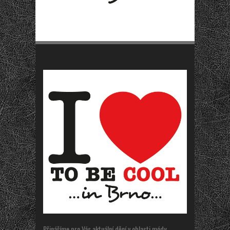
Přinášíme pro Vás aktuální dění v oblasti módy,