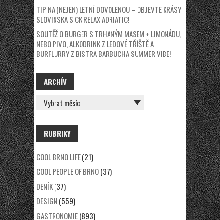
TIP NA (NEJEN) LETNÍ DOVOLENOU – OBJEVTE KRÁSY
SLOVINSKA S CK RELAX ADRIATIC!
SOUTĚŽ O BURGER S TRHANÝM MASEM + LIMONÁDU,
NEBO PIVO, ALKODRINK Z LEDOVÉ TŘÍŠTĚ A
BURFLURRY Z BISTRA BARBUCHA SUMMER VIBE!
ARCHÍV
ARCHÍV
RUBRIKY
COOL BRNO LIFE
(21)
COOL PEOPLE OF BRNO
(37)
DENÍK
(37)
DESIGN
(559)
GASTRONOMIE
(893)