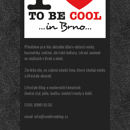
Přinášíme pro Vás aktuální dění v oblasti módy,
kosmetiky, cvičeni, ale také kultury, zdraví, novinek
ve službách v Brně a okolí…
Zkrátka vše, co zajímá mladé ženy, které sledují módu
a lifestyle obecně.
Lifestyle Blog o moderních tématech
životní styl, jídlo, hudba, módní trendy a další.
COOL BRNO BLOG
email:
info@coolbrnoblog.cz