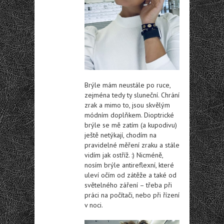
Brýle mám neustále po ruce,
zejména tedy ty sluneční. Chrání
zrak a mimo to, jsou skvělým
módním doplňkem. Dioptrické
brýle se mě zatím (a kupodivu)
ještě netýkají, chodím na
pravidelné měření zraku a stále
vidím jak ostříž. :) Nicméně,
nosím brýle antireflexní, které
uleví očím od zátěže a také od
světelného záření – třeba při
práci na počítači, nebo při řízení
v noci.