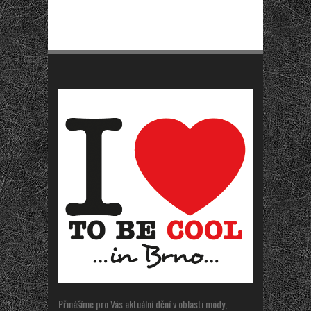
Přinášíme pro Vás aktuální dění v oblasti módy,