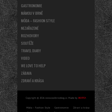
GASTRONOMIE
MÁMOU V BRNĚ
MÓDA – FASHION STYLE
NEZAŘAZENÉ
ROZHOVORY
SOUTĚŽE
TRAVEL DIARY
VIDEO
WE LOVE TO HELP
ZÁBAVA
ZDRAVÍ A KRÁSA
Copyright © 2026 www.coolbrnoblog.cz. Made by
BERTO!
.
Móda – Fashion Style
Gastronomie
Zdraví a krása