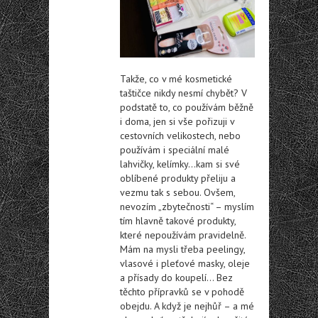
Takže, co v mé kosmetické
taštičce nikdy nesmí chybět? V
podstatě to, co používám běžně
i doma, jen si vše pořizuji v
cestovních velikostech, nebo
používám i speciální malé
lahvičky, kelímky…kam si své
oblíbené produkty přeliju a
vezmu tak s sebou. Ovšem,
nevozím „zbytečnosti“ – myslím
tím hlavně takové produkty,
které nepoužívám pravidelně.
Mám na mysli třeba peelingy,
vlasové i pleťové masky, oleje
a přísady do koupelí… Bez
těchto přípravků se v pohodě
obejdu. A když je nejhůř – a mé