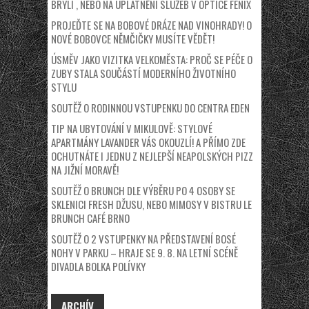
BRÝLÍ , NEBO NA UPLATNĚNÍ SLUŽEB V OPTICE FÉNIX
PROJEĎTE SE NA BOBOVÉ DRÁZE NAD VINOHRADY! O
NOVÉ BOBOVCE NĚMČIČKY MUSÍTE VĚDĚT!
ÚSMĚV JAKO VIZITKA VELKOMĚSTA: PROČ SE PÉČE O
ZUBY STALA SOUČÁSTÍ MODERNÍHO ŽIVOTNÍHO
STYLU
SOUTĚŽ O RODINNOU VSTUPENKU DO CENTRA EDEN
TIP NA UBYTOVÁNÍ V MIKULOVĚ: STYLOVÉ
APARTMÁNY LAVANDER VÁS OKOUZLÍ! A PŘÍMO ZDE
OCHUTNÁTE I JEDNU Z NEJLEPŠÍ NEAPOLSKÝCH PIZZ
NA JIŽNÍ MORAVĚ!
SOUTĚŽ O BRUNCH DLE VÝBĚRU PO 4 OSOBY SE
SKLENICI FRESH DŽUSU, NEBO MIMOSY V BISTRU LE
BRUNCH CAFÉ BRNO
SOUTĚŽ O 2 VSTUPENKY NA PŘEDSTAVENÍ BOSÉ
NOHY V PARKU – HRAJE SE 9. 8. NA LETNÍ SCÉNĚ
DIVADLA BOLKA POLÍVKY
ARCHÍV