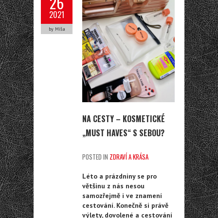
26
2021
by Míša
NA CESTY – KOSMETICKÉ
„MUST HAVES“ S SEBOU?
POSTED IN
ZDRAVÍ A KRÁSA
Léto a prázdniny se pro
většinu z nás nesou
samozřejmě i ve znamení
cestování. Konečně si právě
výlety, dovolené a cestování