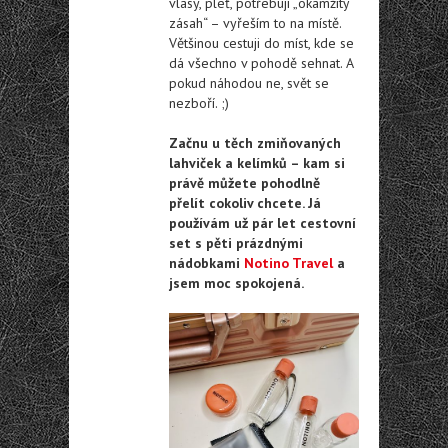
vlasy, pleť, potřebují „okamžitý
zásah“ – vyřeším to na místě.
Většinou cestuji do míst, kde se
dá všechno v pohodě sehnat. A
pokud náhodou ne, svět se
nezboří. ;)
Začnu u těch zmiňovaných
lahviček a kelímků – kam si
právě můžete pohodlně
přelít cokoliv chcete. Já
používám už pár let cestovní
set s pěti prázdnými
nádobkami
Notino Travel
a
jsem moc spokojená.