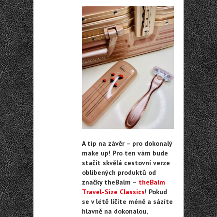
A tip na závěr – pro dokonalý
make up! Pro ten vám bude
stačit skvělá cestovní verze
oblíbených produktů od
značky theBalm –
theBalm
Travel-Size Classics
! Pokud
se v létě líčíte méně a sázíte
hlavně na dokonalou,