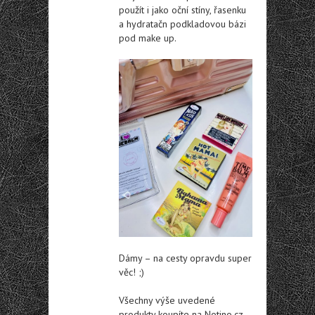
použít i jako oční stíny, řasenku
a hydratačn podkladovou bázi
pod make up.
Dámy – na cesty opravdu super
věc! ;)
Všechny výše uvedené
produkty koupíte na Notino.cz.