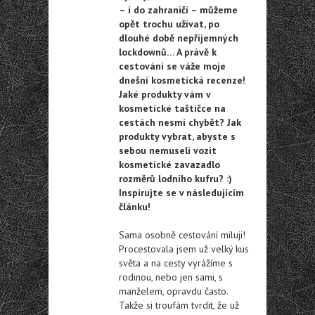
– i do zahraničí – můžeme
opět trochu užívat, po
dlouhé době nepříjemných
lockdownů… A právě k
cestování se váže moje
dnešní kosmetická recenze!
Jaké produkty vám v
kosmetické taštičce na
cestách nesmí chybět? Jak
produkty vybrat, abyste s
sebou nemuseli vozit
kosmetické zavazadlo
rozměrů lodního kufru? :)
Inspirujte se v následujícím
článku!
Sama osobně cestování miluji!
Procestovala jsem už velký kus
světa a na cesty vyrážíme s
rodinou, nebo jen sami, s
manželem, opravdu často.
Takže si troufám tvrdit, že už