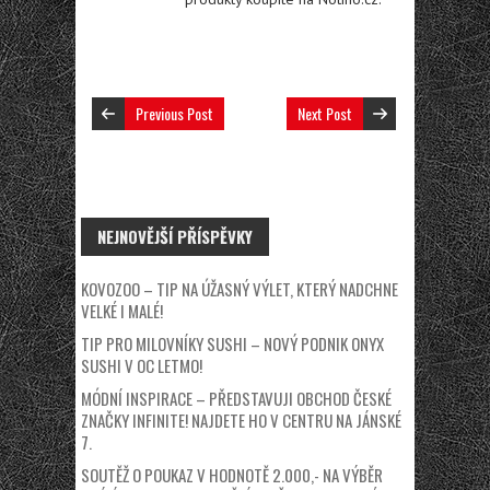
Previous Post
Next Post
NEJNOVĚJŠÍ PŘÍSPĚVKY
KOVOZOO – TIP NA ÚŽASNÝ VÝLET, KTERÝ NADCHNE
VELKÉ I MALÉ!
TIP PRO MILOVNÍKY SUSHI – NOVÝ PODNIK ONYX
SUSHI V OC LETMO!
MÓDNÍ INSPIRACE – PŘEDSTAVUJI OBCHOD ČESKÉ
ZNAČKY INFINITE! NAJDETE HO V CENTRU NA JÁNSKÉ
7.
SOUTĚŽ O POUKAZ V HODNOTĚ 2.000,- NA VÝBĚR