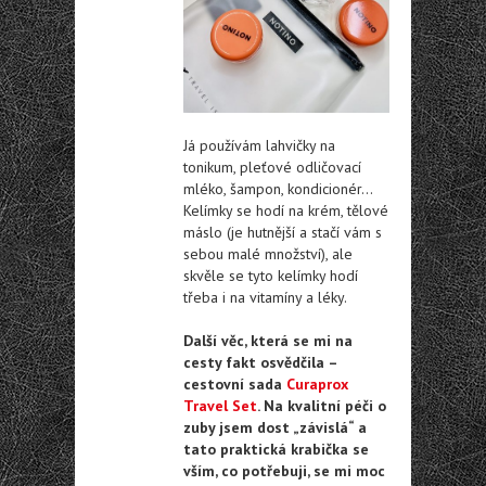
Já používám lahvičky na
tonikum, pleťové odličovací
mléko, šampon, kondicionér…
Kelímky se hodí na krém, tělové
máslo (je hutnější a stačí vám s
sebou malé množství), ale
skvěle se tyto kelímky hodí
třeba i na vitamíny a léky.
Další věc, která se mi na
cesty fakt osvědčila –
cestovní sada
Curaprox
Travel Set
. Na kvalitní péči o
zuby jsem dost „závislá“ a
tato praktická krabička se
vším, co potřebuji, se mi moc