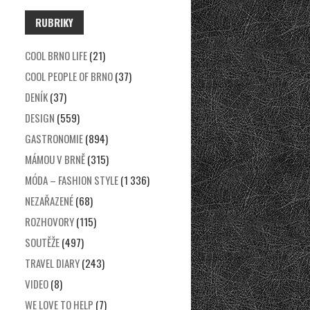
RUBRIKY
COOL BRNO LIFE
(21)
COOL PEOPLE OF BRNO
(37)
DENÍK
(37)
DESIGN
(559)
GASTRONOMIE
(894)
MÁMOU V BRNĚ
(315)
MÓDA – FASHION STYLE
(1 336)
NEZAŘAZENÉ
(68)
ROZHOVORY
(115)
SOUTĚŽE
(497)
TRAVEL DIARY
(243)
VIDEO
(8)
WE LOVE TO HELP
(7)