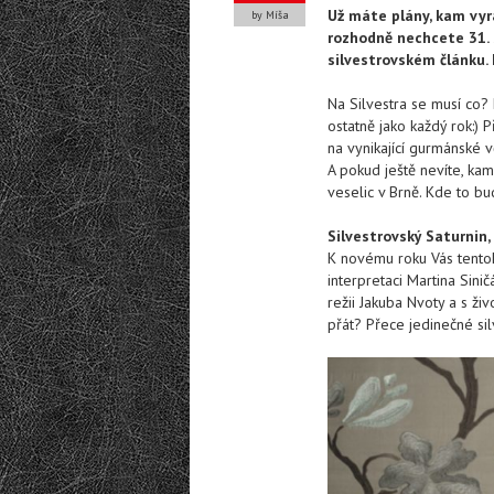
Už máte plány, kam vyr
by Míša
rozhodně nechcete 31. 
silvestrovském článku. 
Na Silvestra se musí co? 
ostatně jako každý rok:) 
na vynikající gurmánské v
A pokud ještě nevíte, kam
veselic v Brně. Kde to bu
Silvestrovský Saturnin
K novému roku Vás tentok
interpretaci Martina Sini
režii Jakuba Nvoty a s ž
přát? Přece jedinečné sil