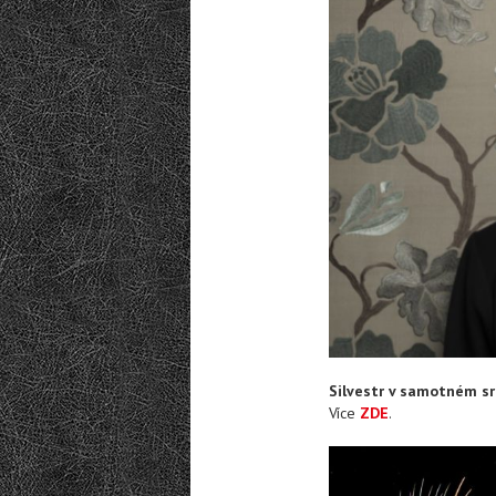
Silvestr v samotném srd
Více
ZDE
.