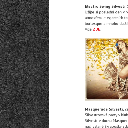
Electro Swing Silvestr
Užijte si poslední den v
atmosféru elegantních tan
burlesque a mnoho dalšíh
Více
ZDE
.
Masquerade Silvestr, 7
Silvestrovská párty v kl
Silvestr v duchu Masquer
nachystané škrabošky zd