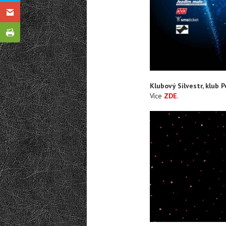
Klubový Silvestr, klub
Více
ZDE
.