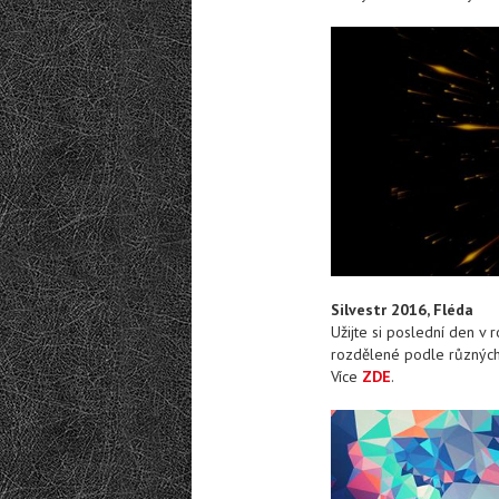
Silvestr 2016, Fléda
Užijte si poslední den v 
rozdělené podle různých
Více
ZDE
.