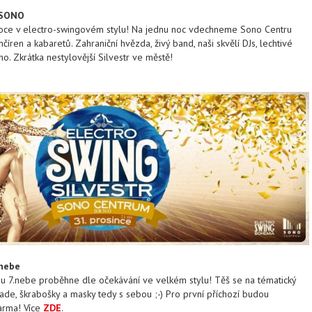
, SONO
 roce v electro-swingovém stylu! Na jednu noc vdechneme Sono Centru
číren a kabaretů. Zahraniční hvězda, živý band, naši skvělí DJs, lechtivé
o. Zkrátka nestylovější Silvestr ve městě!
.nebe
ubu 7.nebe proběhne dle očekávání ve velkém stylu! Těš se na tématický
ade, škrabošky a masky tedy s sebou ;-) Pro první příchozí budou
arma! Více
ZDE
.