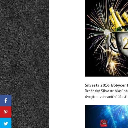
Silvestr 2016, Bobycen
Brněnský Silvestr hlásí 
dvojitou zahraniční účast