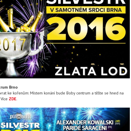
trum Brno
návrat ke kořenům: Místem konání bude Boby centrum a těšte se hned na
! Více
ZDE
.