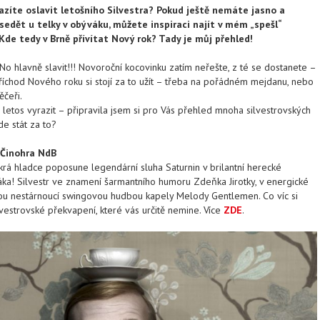
azíte oslavit letošního Silvestra? Pokud ještě nemáte jasno a
sedět u telky v obýváku, můžete inspiraci najít v mém „spešl“
Kde tedy v Brně přívítat Nový rok? Tady je můj přehled!
No hlavně slavit!!! Novoroční kocovinku zatím neřešte, z té se dostanete –
Příchod Nového roku si stojí za to užít – třeba na pořádném mejdanu, nebo
ěčeři.
 letos vyrazit – připravila jsem si pro Vás přehled mnoha silvestrovských
de stát za to?
, Činohra NdB
rá hladce poposune legendární sluha Saturnin v brilantní herecké
čáka! Silvestr ve znamení šarmantního humoru Zdeňka Jirotky, v energické
ivou nestárnoucí swingovou hudbou kapely Melody Gentlemen. Co víc si
vestrovské překvapení, které vás určitě nemine. Více
ZDE
.