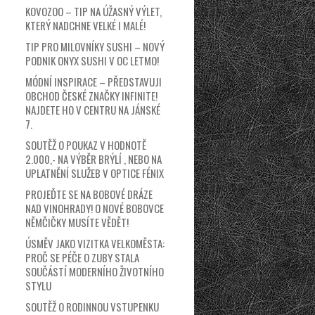
KOVOZOO – TIP NA ÚŽASNÝ VÝLET,
KTERÝ NADCHNE VELKÉ I MALÉ!
TIP PRO MILOVNÍKY SUSHI – NOVÝ
PODNIK ONYX SUSHI V OC LETMO!
MÓDNÍ INSPIRACE – PŘEDSTAVUJI
OBCHOD ČESKÉ ZNAČKY INFINITE!
NAJDETE HO V CENTRU NA JÁNSKÉ
7.
SOUTĚŽ O POUKAZ V HODNOTĚ
2.000,- NA VÝBĚR BRÝLÍ , NEBO NA
UPLATNĚNÍ SLUŽEB V OPTICE FÉNIX
PROJEĎTE SE NA BOBOVÉ DRÁZE
NAD VINOHRADY! O NOVÉ BOBOVCE
NĚMČIČKY MUSÍTE VĚDĚT!
ÚSMĚV JAKO VIZITKA VELKOMĚSTA:
PROČ SE PÉČE O ZUBY STALA
SOUČÁSTÍ MODERNÍHO ŽIVOTNÍHO
STYLU
SOUTĚŽ O RODINNOU VSTUPENKU