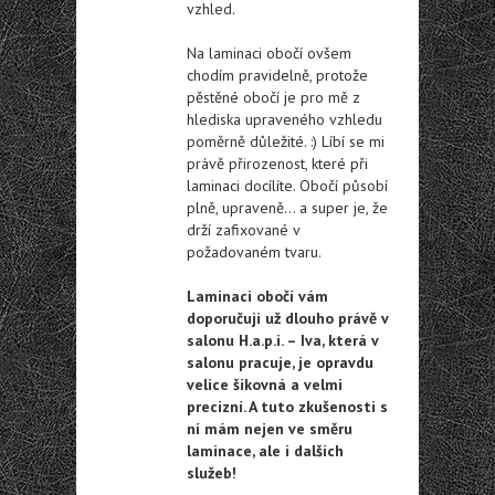
vzhled.
Na laminaci obočí ovšem
chodím pravidelně, protože
pěstěné obočí je pro mě z
hlediska upraveného vzhledu
poměrně důležité. :) Líbí se mi
právě přirozenost, které při
laminaci docílíte. Obočí působí
plně, upraveně… a super je, že
drží zafixované v
požadovaném tvaru.
Laminaci obočí vám
doporučuji už dlouho právě v
salonu H.a.p.i. – Iva, která v
salonu pracuje, je opravdu
velice šikovná a velmi
precizní. A tuto zkušenosti s
ní mám nejen ve směru
laminace, ale i dalších
služeb!