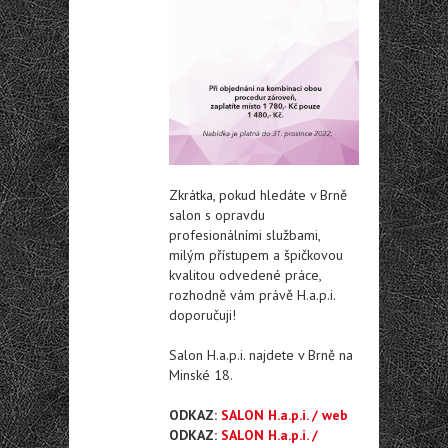
Zkrátka, pokud hledáte v Brně
salon s opravdu
profesionálními službami,
milým přístupem a špičkovou
kvalitou odvedené práce,
rozhodně vám právě H.a.p.i.
doporučuji!
Salon H.a.p.i. najdete v Brně na
Minské 18.
ODKAZ:
SALON H.a.p.i. / web
ODKAZ:
SALON H.a.p.i. /