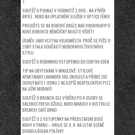
7.
SOUTĚŽ O POUKAZ V HODNOTĚ 2.000,- NA VÝBĚR
BRÝLÍ , NEBO NA UPLATNĚNÍ SLUŽEB V OPTICE FÉNIX
PROJEĎTE SE NA BOBOVÉ DRÁZE NAD VINOHRADY! O
NOVÉ BOBOVCE NĚMČIČKY MUSÍTE VĚDĚT!
ÚSMĚV JAKO VIZITKA VELKOMĚSTA: PROČ SE PÉČE O
ZUBY STALA SOUČÁSTÍ MODERNÍHO ŽIVOTNÍHO
STYLU
SOUTĚŽ O RODINNOU VSTUPENKU DO CENTRA EDEN
TIP NA UBYTOVÁNÍ V MIKULOVĚ: STYLOVÉ
APARTMÁNY LAVANDER VÁS OKOUZLÍ! A PŘÍMO ZDE
OCHUTNÁTE I JEDNU Z NEJLEPŠÍ NEAPOLSKÝCH PIZZ
NA JIŽNÍ MORAVĚ!
SOUTĚŽ O BRUNCH DLE VÝBĚRU PO 4 OSOBY SE
SKLENICI FRESH DŽUSU, NEBO MIMOSY V BISTRU LE
BRUNCH CAFÉ BRNO
SOUTĚŽ O 2 VSTUPENKY NA PŘEDSTAVENÍ BOSÉ
NOHY V PARKU – HRAJE SE 9. 8. NA LETNÍ SCÉNĚ
DIVADLA BOLKA POLÍVKY