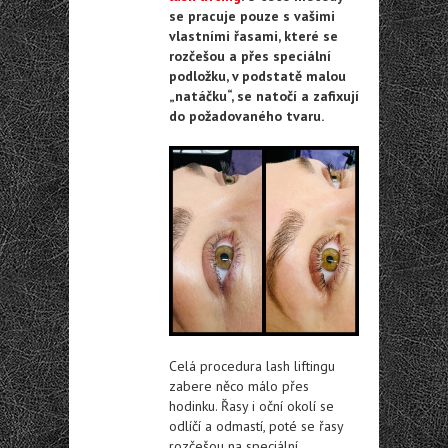
se pracuje pouze s vašimi
vlastními řasami, které se
rozčešou a přes speciální
podložku, v podstatě malou
„natáčku“, se natočí a zafixují
do požadovaného tvaru.
Celá procedura lash liftingu
zabere něco málo přes
hodinku. Řasy i oční okolí se
odlíčí a odmastí, poté se řasy
rozčešou na speciální