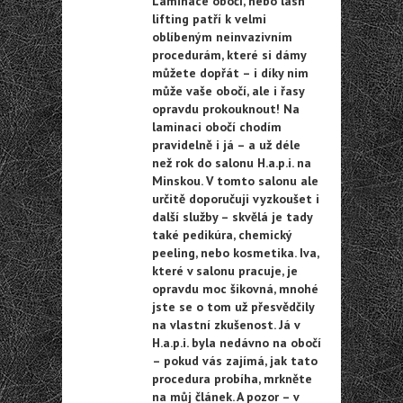
Laminace obočí, nebo lash
lifting patří k velmi
oblíbeným neinvazivním
procedurám, které si dámy
můžete dopřát – i díky nim
může vaše obočí, ale i řasy
opravdu prokouknout! Na
laminaci obočí chodím
pravidelně i já – a už déle
než rok do salonu H.a.p.i. na
Minskou. V tomto salonu ale
určitě doporučuji vyzkoušet i
další služby – skvělá je tady
také pedikúra, chemický
peeling, nebo kosmetika. Iva,
které v salonu pracuje, je
opravdu moc šikovná, mnohé
jste se o tom už přesvědčily
na vlastní zkušenost. Já v
H.a.p.i. byla nedávno na obočí
– pokud vás zajímá, jak tato
procedura probíha, mrkněte
na můj článek. A pozor – v