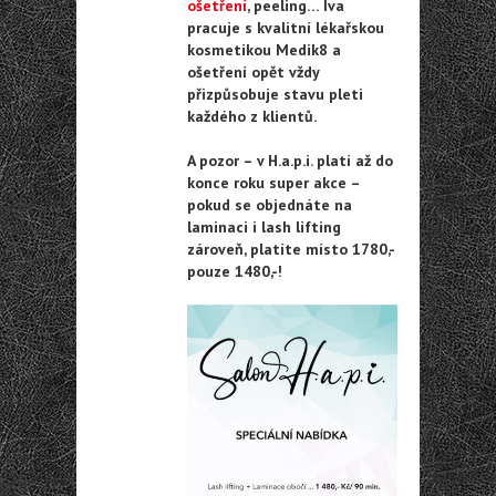
ošetření
, peeling… Iva
pracuje s kvalitní lékařskou
kosmetikou Medik8 a
ošetření opět vždy
přizpůsobuje stavu pleti
každého z klientů.
A pozor – v H.a.p.i. platí až do
konce roku super akce –
pokud se objednáte na
laminaci i lash lifting
zároveň, platíte místo 1780,-
pouze 1480,-!