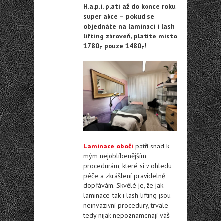
H.a.p.i. platí až do konce roku
super akce – pokud se
objednáte na laminaci i lash
lifting zároveň, platíte místo
1780,- pouze 1480,-!
Laminace obočí
patří snad k
mým nejoblíbenějším
procedurám, které si v ohledu
péče a zkrášlení pravidelně
dopřávám. Skvělé je, že jak
laminace, tak i lash lifting jsou
neinvazivní procedury, trvale
tedy nijak nepoznamenají váš