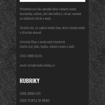
Přinášíme pro Vás aktuální dění v oblasti módy,
kosmetiky, cvičeni, ale také kultury, zdraví, novinek
ve službách v Brně a okolí…
Zkrátka vše, co zajímá mladé ženy, které sledují módu
a lifestyle obecně.
Lifestyle Blog o moderních tématech
životní styl, jídlo, hudba, módní trendy a další.
COOL BRNO BLOG
email:
info@coolbrnoblog.cz
RUBRIKY
COOL BRNO LIFE
COOL PEOPLE OF BRNO