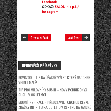
facebook
ODKAZ:
SALON H.a.p.i. /
instagram
Previous Post
Next Post
NEJNOVĚJŠÍ PŘÍSPĚVKY
KOVOZOO – TIP NA ÚŽASNÝ VÝLET, KTERÝ NADCHNE
VELKÉ I MALÉ!
TIP PRO MILOVNÍKY SUSHI – NOVÝ PODNIK ONYX
SUSHI V OC LETMO!
MÓDNÍ INSPIRACE – PŘEDSTAVUJI OBCHOD ČESKÉ
ZNAČKY INFINITE! NAJDETE HO V CENTRU NA JÁNSKÉ