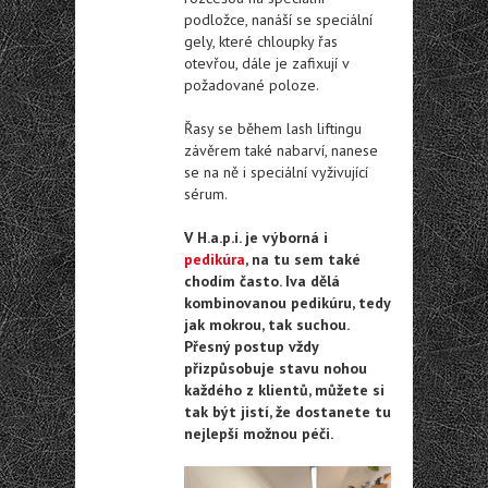
podložce, nanáší se speciální
gely, které chloupky řas
otevřou, dále je zafixují v
požadované poloze.
Řasy se během lash liftingu
závěrem také nabarví, nanese
se na ně i speciální vyživující
sérum.
V H.a.p.i. je výborná i
pedikúra
, na tu sem také
chodím často. Iva dělá
kombinovanou pedikúru, tedy
jak mokrou, tak suchou.
Přesný postup vždy
přizpůsobuje stavu nohou
každého z klientů, můžete si
tak být jistí, že dostanete tu
nejlepší možnou péči.