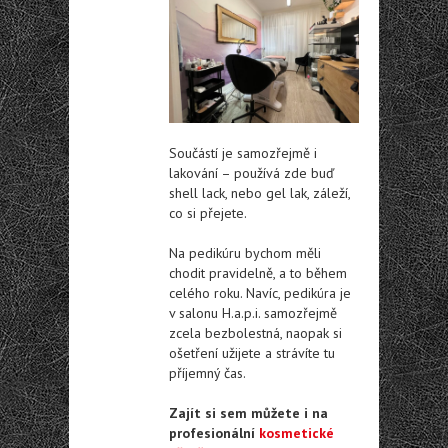
Součástí je samozřejmě i
lakování – používá zde buď
shell lack, nebo gel lak, záleží,
co si přejete.
Na pedikúru bychom měli
chodit pravidelně, a to během
celého roku. Navíc, pedikúra je
v salonu H.a.p.i. samozřejmě
zcela bezbolestná, naopak si
ošetření užijete a strávíte tu
příjemný čas.
Zajít si sem můžete i na
profesionální
kosmetické