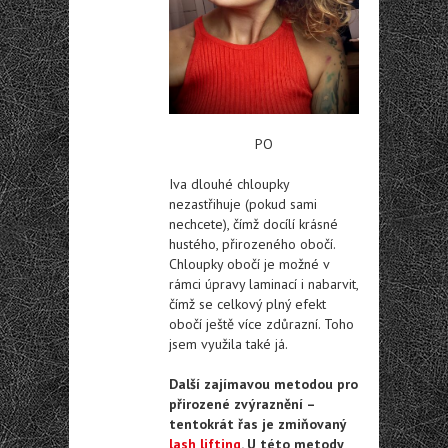
PO
Iva dlouhé chloupky
nezastřihuje (pokud sami
nechcete), čímž docílí krásné
hustého, přirozeného obočí.
Chloupky obočí je možné v
rámci úpravy laminací i nabarvit,
čímž se celkový plný efekt
obočí ještě více zdůrazní. Toho
jsem využila také já.
Další zajímavou metodou pro
přirozené zvýraznění –
tentokrát řas je zmiňovaný
lash lifting
. U této metody