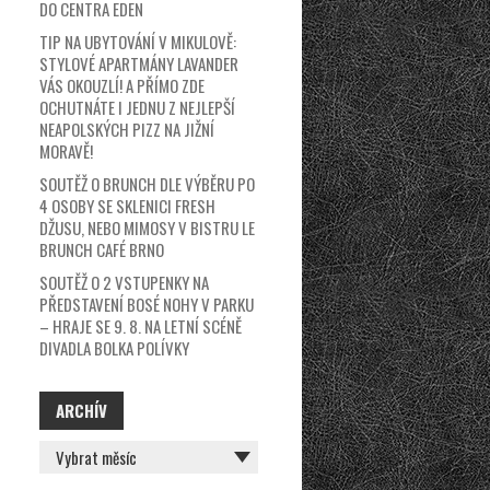
DO CENTRA EDEN
TIP NA UBYTOVÁNÍ V MIKULOVĚ:
STYLOVÉ APARTMÁNY LAVANDER
VÁS OKOUZLÍ! A PŘÍMO ZDE
OCHUTNÁTE I JEDNU Z NEJLEPŠÍ
NEAPOLSKÝCH PIZZ NA JIŽNÍ
MORAVĚ!
SOUTĚŽ O BRUNCH DLE VÝBĚRU PO
4 OSOBY SE SKLENICI FRESH
DŽUSU, NEBO MIMOSY V BISTRU LE
BRUNCH CAFÉ BRNO
SOUTĚŽ O 2 VSTUPENKY NA
PŘEDSTAVENÍ BOSÉ NOHY V PARKU
– HRAJE SE 9. 8. NA LETNÍ SCÉNĚ
DIVADLA BOLKA POLÍVKY
ARCHÍV
ARCHÍV