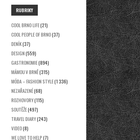
RUBRIKY
COOL BRNO LIFE
(21)
COOL PEOPLE OF BRNO
(37)
DENÍK
(37)
DESIGN
(559)
GASTRONOMIE
(894)
MÁMOU V BRNĚ
(315)
MÓDA – FASHION STYLE
(1 336)
NEZAŘAZENÉ
(68)
ROZHOVORY
(115)
SOUTĚŽE
(497)
TRAVEL DIARY
(243)
VIDEO
(8)
WE LOVE TO HELP
(7)