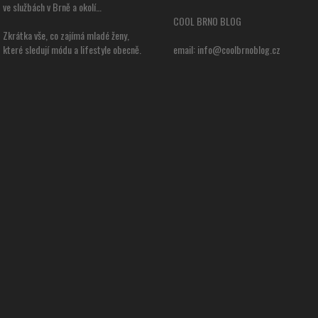
ve službách v Brně a okolí…
COOL BRNO BLOG
Zkrátka vše, co zajímá mladé ženy,
které sledují módu a lifestyle obecně.
email:
info@coolbrnoblog.cz