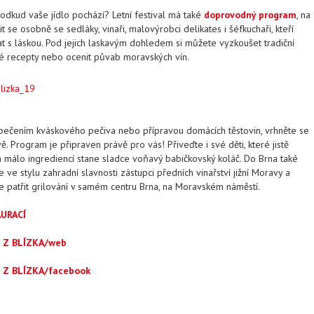
 odkud vaše jídlo pochází? Letní festival má také
doprovodný program
, na
se osobně se sedláky, vinaři, malovýrobci delikates i šéfkuchaři, kteří
lat s láskou. Pod jejich laskavým dohledem si můžete vyzkoušet tradiční
cké recepty nebo ocenit půvab moravských vín.
 s pečením kváskového pečiva nebo přípravou domácích těstovin, vrhněte se
ě. Program je připraven právě pro vás! Přiveďte i své děti, které jistě
ka málo ingrediencí stane sladce voňavý babičkovský koláč. Do Brna také
 ve stylu zahradní slavnosti zástupci předních vinařství jižní Moravy a
de patřit grilování v samém centru Brna, na Moravském náměstí.
URACÍ
O Z BLÍZKA/web
 Z BLÍZKA/facebook