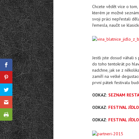
Chcete vědět více o tom,
kterém je možné seznámit 
svoji práci nepřestali dě
řemesla, naučit se klasi
Jestli jste dosud váhali
do toho tentokrát po hlav
nadchne, jak se z několi
zamíří na velké degustace
první pátek festivalu bu
ODKAZ:
SEZNAM RESTA
ODKAZ:
FESTIVAL JÍDL
ODKAZ:
FESTIVAL JÍDLO