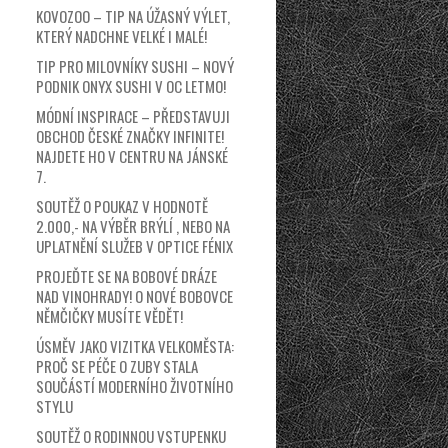
KOVOZOO – TIP NA ÚŽASNÝ VÝLET,
KTERÝ NADCHNE VELKÉ I MALÉ!
TIP PRO MILOVNÍKY SUSHI – NOVÝ
PODNIK ONYX SUSHI V OC LETMO!
MÓDNÍ INSPIRACE – PŘEDSTAVUJI
OBCHOD ČESKÉ ZNAČKY INFINITE!
NAJDETE HO V CENTRU NA JÁNSKÉ
7.
SOUTĚŽ O POUKAZ V HODNOTĚ
2.000,- NA VÝBĚR BRÝLÍ , NEBO NA
UPLATNĚNÍ SLUŽEB V OPTICE FÉNIX
PROJEĎTE SE NA BOBOVÉ DRÁZE
NAD VINOHRADY! O NOVÉ BOBOVCE
NĚMČIČKY MUSÍTE VĚDĚT!
ÚSMĚV JAKO VIZITKA VELKOMĚSTA:
PROČ SE PÉČE O ZUBY STALA
SOUČÁSTÍ MODERNÍHO ŽIVOTNÍHO
STYLU
SOUTĚŽ O RODINNOU VSTUPENKU