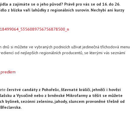
jídla a zajímáte se o jeho původ? Právě pro vás se od 16. do 26.
dlo z blízka vaří lahůdky z regionálních surovin. Nechybí ani kurzy
h dnů si můžete ve vybraných podnicích užívat jedinečná tříchodová menu
grediencí od nejlepších regionálních producentů, se kterými vás seznámí
dete
čerstvé candáty z Pohořelic, šťavnaté králičí, jehněčí i hovězí
ašsku a Vysočině nebo z brněnské Mikrofarmy a těšit se můžete
ch bylinek, sezónní zeleninu, jahody, sluncem provoněné třešně od
 Břeclavska.