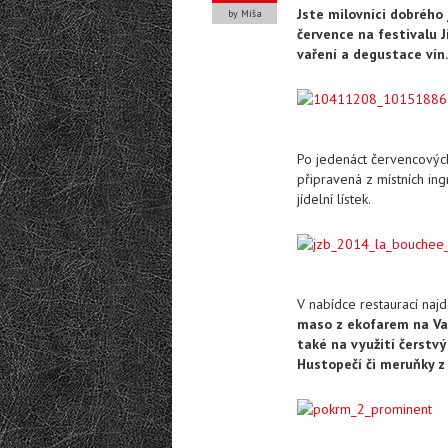
Jste milovníci dobrého 
by Míša
července na festivalu Jí
vaření a degustace vín.
Po jedenáct červencovýc
připravená z místních in
jídelní lístek.
V nabídce restaurací naj
maso z ekofarem na Val
také na využití čerstvý
Hustopečí či meruňky z