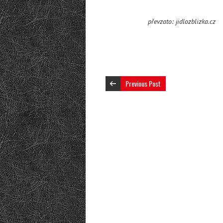
převzato: jidlozblizka.cz
Previous Post