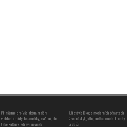
Přinášíme pro Vás aktuální dění
Lifestyle Blog o moderních tématech
v oblasti módy, kosmetiky, cvičeni, ale
životní styl, jídlo, hudba, módní trendy
také kultury, zdraví, novinek
a další.