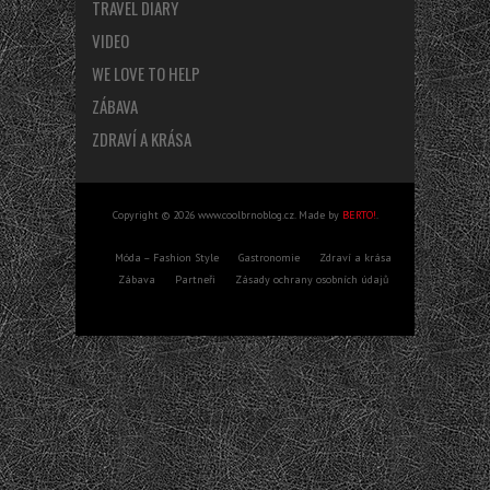
TRAVEL DIARY
VIDEO
WE LOVE TO HELP
ZÁBAVA
ZDRAVÍ A KRÁSA
Copyright © 2026 www.coolbrnoblog.cz. Made by
BERTO!
.
Móda – Fashion Style
Gastronomie
Zdraví a krása
Zábava
Partneři
Zásady ochrany osobních údajů