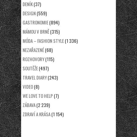
DENÍK
(37)
DESIGN
(559)
GASTRONOMIE
(894)
MÁMOU V BRNĚ
(315)
MÓDA – FASHION STYLE
(1 336)
NEZAŘAZENÉ
(68)
ROZHOVORY
(115)
SOUTĚŽE
(497)
TRAVEL DIARY
(243)
VIDEO
(8)
WE LOVE TO HELP
(7)
ZÁBAVA
(2 239)
ZDRAVÍ A KRÁSA
(1 154)