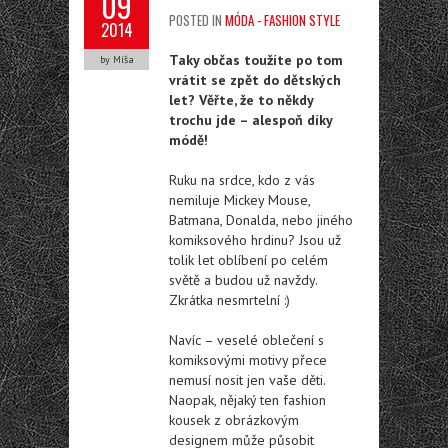
09
POSTED IN
MÓDA - FASHION STYLE
2014
Taky občas toužíte po tom
by Míša
vrátit se zpět do dětských
let? Věřte, že to někdy
trochu jde – alespoň díky
módě!
Ruku na srdce, kdo z vás
nemiluje Mickey Mouse,
Batmana, Donalda, nebo jiného
komiksového hrdinu? Jsou už
tolik let oblíbení po celém
světě a budou už navždy.
Zkrátka nesmrtelní :)
Navíc – veselé oblečení s
komiksovými motivy přece
nemusí nosit jen vaše děti.
Naopak, nějaký ten fashion
kousek z obrázkovým
designem může působit