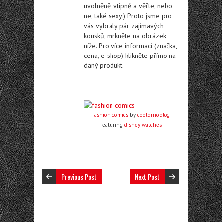
uvolněně, vtipně a věřte, nebo
ne, také sexy:) Proto jsme pro
vás vybraly pár zajímavých
kousků, mrkněte na obrázek
níže. Pro více informací (značka,
cena, e-shop) klikněte přímo na
daný produkt.
fashion comics
by
coolbrnoblog
featuring
disney watches
Previous Post
Next Post