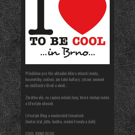
Přinášíme pro Vás aktuální dění v oblasti módy,
kosmetiky, cvičeni, ale také kultury, zdraví, novinek
ve službách v Brně a okolí…
Zkrátka vše, co zajímá mladé ženy, které sledují módu
a lifestyle obecně.
Lifestyle Blog o moderních tématech
životní styl, jídlo, hudba, módní trendy a další.
COOL BRNO BLOG