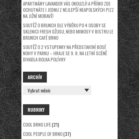
APARTMÁNY LAVANDER VÁS OKOUZLÍ! A PŘÍMO ZDE
OCHUTNÁTE I JEDNU Z NEJLEPŠÍ NEAPOLSKÝCH PIZZ
NA JIŽNÍ MORAVĚ!
SOUTĚŽ O BRUNCH DLE VÝBĚRU PO 4 OSOBY SE
SKLENICI FRESH DŽUSU, NEBO MIMOSY V BISTRU LE
BRUNCH CAFÉ BRNO
SOUTĚŽ O 2 VSTUPENKY NA PŘEDSTAVENÍ BOSÉ
NOHY V PARKU – HRAJE SE 9. 8. NA LETNÍ SCÉNĚ
DIVADLA BOLKA POLÍVKY
ARCHÍV
ARCHÍV
RUBRIKY
COOL BRNO LIFE
(21)
COOL PEOPLE OF BRNO
(37)