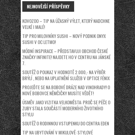
NEJNOVĚJŠÍ PŘÍSPĚVKY
KOVOZOO – TIP NA ÚŽASNÝ VÝLET, KTERÝ NADCHNE
VELKÉ I MALÉ!
TIP PRO MILOVNÍKY SUSHI – NOVÝ PODNIK ONYX
SUSHI V OC LETMO!
MÓDNÍ INSPIRACE – PŘEDSTAVUJI OBCHOD ČESKÉ
ZNAČKY INFINITE! NAJDETE HO V CENTRU NA JÁNSKÉ
7.
SOUTĚŽ O POUKAZ V HODNOTĚ 2.000,- NA VÝBĚR
BRÝLÍ , NEBO NA UPLATNĚNÍ SLUŽEB V OPTICE FÉNIX
PROJEĎTE SE NA BOBOVÉ DRÁZE NAD VINOHRADY! O
NOVÉ BOBOVCE NĚMČIČKY MUSÍTE VĚDĚT!
ÚSMĚV JAKO VIZITKA VELKOMĚSTA: PROČ SE PÉČE O
ZUBY STALA SOUČÁSTÍ MODERNÍHO ŽIVOTNÍHO
STYLU
SOUTĚŽ O RODINNOU VSTUPENKU DO CENTRA EDEN
TIP NA UBYTOVÁNÍ V MIKULOVĚ: STYLOVÉ