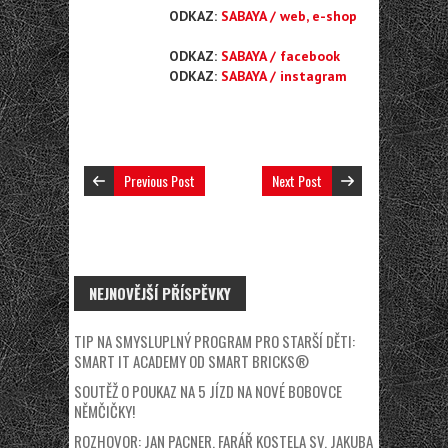
ODKAZ:
SABAYA / web, e-shop
ODKAZ:
SABAYA / facebook
ODKAZ:
SABAYA / instagram
Previous Post
Next Post
NEJNOVĚJŠÍ PŘÍSPĚVKY
TIP NA SMYSLUPLNÝ PROGRAM PRO STARŠÍ DĚTI:
SMART IT ACADEMY OD SMART BRICKS®
SOUTĚŽ O POUKAZ NA 5 JÍZD NA NOVÉ BOBOVCE
NĚMČIČKY!
ROZHOVOR: JAN PACNER, FARÁŘ KOSTELA SV. JAKUBA