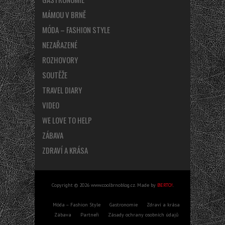
MÁMOU V BRNĚ
MÓDA – FASHION STYLE
NEZAŘAZENÉ
ROZHOVORY
SOUTĚŽE
TRAVEL DIARY
VIDEO
WE LOVE TO HELP
ZÁBAVA
ZDRAVÍ A KRÁSA
Copyright © 2026 www.coolbrnoblog.cz. Made by
BERTO!
.
Móda – Fashion Style
Gastronomie
Zdraví a krása
Zábava
Partneři
Zásady ochrany osobních údajů