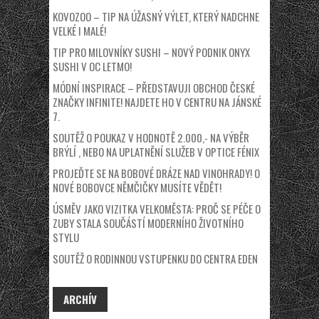
KOVOZOO – TIP NA ÚŽASNÝ VÝLET, KTERÝ NADCHNE
VELKÉ I MALÉ!
TIP PRO MILOVNÍKY SUSHI – NOVÝ PODNIK ONYX
SUSHI V OC LETMO!
MÓDNÍ INSPIRACE – PŘEDSTAVUJI OBCHOD ČESKÉ
ZNAČKY INFINITE! NAJDETE HO V CENTRU NA JÁNSKÉ
7.
SOUTĚŽ O POUKAZ V HODNOTĚ 2.000,- NA VÝBĚR
BRÝLÍ , NEBO NA UPLATNĚNÍ SLUŽEB V OPTICE FÉNIX
PROJEĎTE SE NA BOBOVÉ DRÁZE NAD VINOHRADY! O
NOVÉ BOBOVCE NĚMČIČKY MUSÍTE VĚDĚT!
ÚSMĚV JAKO VIZITKA VELKOMĚSTA: PROČ SE PÉČE O
ZUBY STALA SOUČÁSTÍ MODERNÍHO ŽIVOTNÍHO
STYLU
SOUTĚŽ O RODINNOU VSTUPENKU DO CENTRA EDEN
ARCHÍV
ARCHÍV