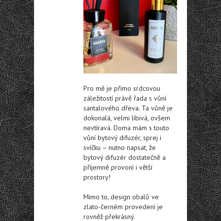
Pro mě je přímo srdcovou
záležitostí právě řada s vůní
santalového dřeva. Ta vůně je
dokonalá, velmi líbivá, ovšem
nevtíravá. Doma mám s touto
vůní bytový difuzér, sprej i
svíčku – nutno napsat, že
bytový difuzér dostatečně a
příjemně provoní i větší
prostory!
Mimo to, design obalů ve
zlato-černém provedení je
rovněž překrásný.