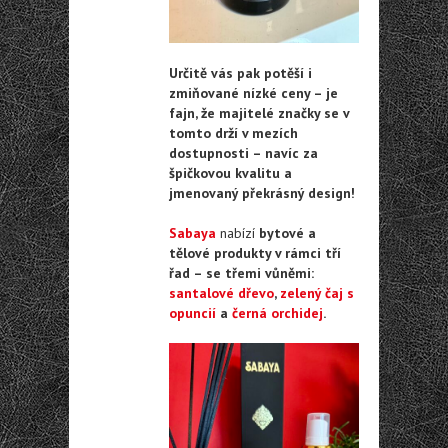
Určitě vás pak potěší i
zmiňované nízké ceny – je
fajn, že majitelé značky se v
tomto drží v mezích
dostupnosti – navíc za
špičkovou kvalitu a
jmenovaný překrásný design!
Sabaya
nabízí
bytové a
tělové produkty v rámci tří
řad – se třemi vůněmi:
santalové dřevo
,
zelený čaj s
opuncií
a
černá orchidej
.