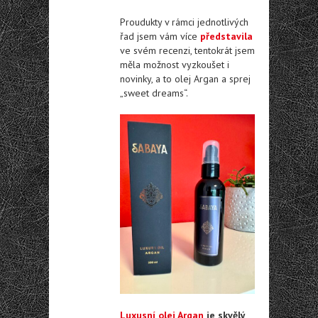
Proudukty v rámci jednotlivých
řad jsem vám více
představila
ve svém recenzi, tentokrát jsem
měla možnost vyzkoušet i
novinky, a to olej Argan a sprej
„sweet dreams“.
Luxusní olej Argan
je skvělý