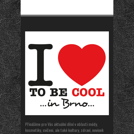
Přinášíme pro Vás aktuální dění v oblasti módy,
kosmetiky, cvičeni, ale také kultury, zdraví, novinek