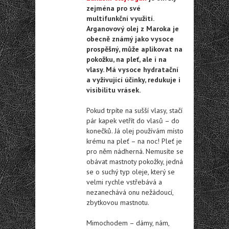
zejména pro své
multifunkční využití.
Arganovový olej z Maroka je
obecně známý jako vysoce
prospěšný, může aplikovat na
pokožku, na pleť, ale i na
vlasy. Má vysoce hydratační
a vyživující účinky, redukuje i
visibilitu vrásek.
Pokud trpíte na sušší vlasy, stačí
pár kapek vetřít do vlasů – do
konečků. Já olej používám místo
krému na pleť – na noc! Pleť je
pro něm nádherná. Nemusíte se
obávat mastnoty pokožky, jedná
se o suchý typ oleje, který se
velmi rychle vstřebává a
nezanechává onu nežádoucí,
zbytkovou mastnotu.
Mimochodem – dámy, nám,