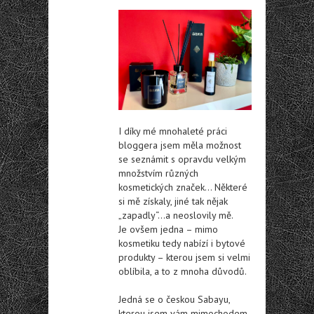
I díky mé mnohaleté práci
bloggera jsem měla možnost
se seznámit s opravdu velkým
množstvím různých
kosmetických značek… Některé
si mě získaly, jiné tak nějak
„zapadly“…a neoslovily mě.
Je ovšem jedna – mimo
kosmetiku tedy nabízí i bytové
produkty – kterou jsem si velmi
oblíbila, a to z mnoha důvodů.
Jedná se o českou Sabayu,
kterou jsem vám mimochodem