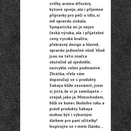
svíčky, aroma difuzéry,
bytové spreje, ale i příjemné
přípravky pro péči o tělo, si
mě opravdu získala.
Sympatická mi je nejen
česká výroba, ale i přijatelné
ceny, vysoká kvalita,
překrásný design a hlavně,
opravdu jedinečné vůně. Vůně
jsou na této značce
skutečně až ojedinělé,
nezvyklé, velmi podmanivé.
Zkrátka, vřele vám
doporučuji se s produkty
Sabaya blíže seznámit, jsem
si jistá, že si je zamilujete –
stejně, jako já. Mimochodem,
blíží se konec školního roku a
právě produkty Sabaya
mohou být i výborným
dárkem pro paní učitelky!
Inspirujte se v mém článku…