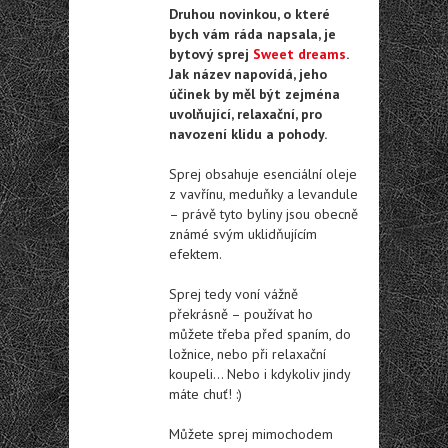
Druhou novinkou, o které
bych vám ráda napsala, je
bytový sprej
Sweet dreams
.
Jak název napovídá, jeho
účinek by měl být zejména
uvolňující, relaxační, pro
navození klidu a pohody.
Sprej obsahuje esenciální oleje
z vavřínu, meduňky a levandule
– právě tyto byliny jsou obecně
známé svým uklidňujícím
efektem.
Sprej tedy voní vážně
překrásně – používat ho
můžete třeba před spaním, do
ložnice, nebo při relaxační
koupeli… Nebo i kdykoliv jindy
máte chuť! :)
Můžete sprej mimochodem