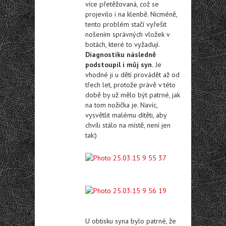
více přetěžovaná, což se
projevilo i na klenbě. Nicméně,
tento problém stačí vyřešit
nošením správných vložek v
botách, které to vyžadují.
Diagnostiku následně
podstoupil i můj syn.
Je
vhodné ji u dětí provádět až od
třech let, protože právě v této
době by už mělo být patrné, jak
na tom nožička je. Navíc,
vysvětlit malému dítěti, aby
chvíli stálo na místě, není jen
tak:)
U obtisku syna bylo patrné, že