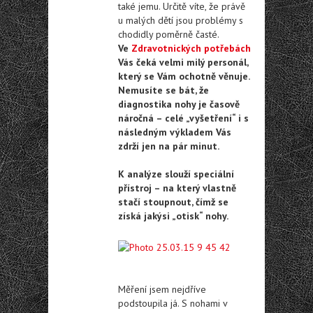
také jemu. Určitě víte, že právě
u malých dětí jsou problémy s
chodidly poměrně časté.
Ve
Zdravotnických potřebách
Vás čeká velmi milý personál,
který se Vám ochotně věnuje.
Nemusíte se bát, že
diagnostika nohy je časově
náročná – celé „vyšetření“ i s
následným výkladem Vás
zdrží jen na pár minut.
K analýze slouží speciální
přístroj – na který vlastně
stačí stoupnout, čímž se
získá jakýsi „otisk“ nohy.
Měření jsem nejdříve
podstoupila já. S nohami v