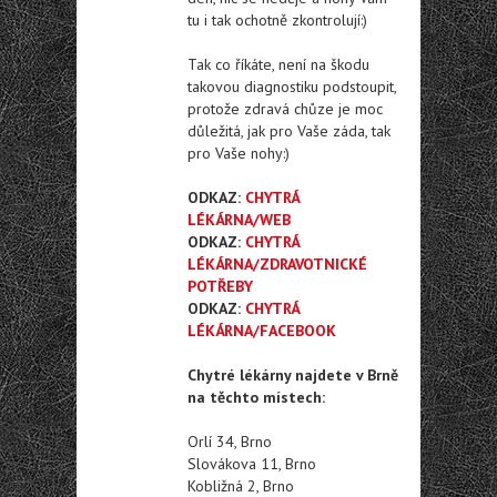
tu i tak ochotně zkontrolují:)
Tak co říkáte, není na škodu
takovou diagnostiku podstoupit,
protože zdravá chůze je moc
důležitá, jak pro Vaše záda, tak
pro Vaše nohy:)
ODKAZ:
CHYTRÁ
LÉKÁRNA/WEB
ODKAZ:
CHYTRÁ
LÉKÁRNA/ZDRAVOTNICKÉ
POTŘEBY
ODKAZ:
CHYTRÁ
LÉKÁRNA/FACEBOOK
Chytré lékárny najdete v Brně
na těchto místech:
Orlí 34, Brno
Slovákova 11, Brno
Kobližná 2, Brno