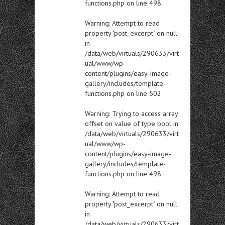
functions.php
on line
498
Warning
: Attempt to read
property "post_excerpt" on null
in
/data/web/virtuals/290633/virt
ual/www/wp-
content/plugins/easy-image-
gallery/includes/template-
functions.php
on line
502
Warning
: Trying to access array
offset on value of type bool in
/data/web/virtuals/290633/virt
ual/www/wp-
content/plugins/easy-image-
gallery/includes/template-
functions.php
on line
498
Warning
: Attempt to read
property "post_excerpt" on null
in
/data/web/virtuals/290633/virt