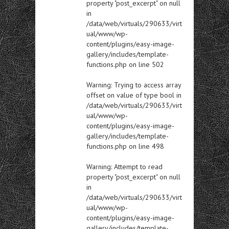
property "post_excerpt" on null
in
/data/web/virtuals/290633/virt
ual/www/wp-
content/plugins/easy-image-
gallery/includes/template-
functions.php
on line
502
Warning
: Trying to access array
offset on value of type bool in
/data/web/virtuals/290633/virt
ual/www/wp-
content/plugins/easy-image-
gallery/includes/template-
functions.php
on line
498
Warning
: Attempt to read
property "post_excerpt" on null
in
/data/web/virtuals/290633/virt
ual/www/wp-
content/plugins/easy-image-
gallery/includes/template-