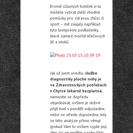
Kromě úžasných botiček si tu
můžete vybrat další vhodné
pomůcky pro zdravou chůzi, či
sport – mě zaujaly například
tyto kompresní podkolenky,
které zamezí tvorbě křečových
žil a otoků.
Jak už jsem uvedla,
služba
diagnostiky ploché nohy je
ve Zdravotnických potřebách
v Chytré lékárně bezplatná
,
nemusíte se dopředu
objednávat, ovšem je dobré
přijít buď v pondělí odpoledne,
nebo ve středu dopoledne, kdy
se této analýze přímo věnují
(pokud Vám to ovšem vyjde jiný
den, nic se neděje a nohy Vám