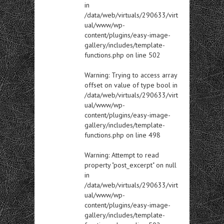
in
/data/web/virtuals/290633/virt
ual/www/wp-
content/plugins/easy-image-
gallery/includes/template-
functions.php
on line
502
Warning
: Trying to access array
offset on value of type bool in
/data/web/virtuals/290633/virt
ual/www/wp-
content/plugins/easy-image-
gallery/includes/template-
functions.php
on line
498
Warning
: Attempt to read
property "post_excerpt" on null
in
/data/web/virtuals/290633/virt
ual/www/wp-
content/plugins/easy-image-
gallery/includes/template-