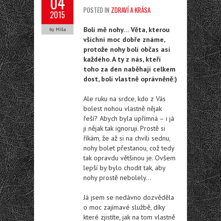
04
POSTED IN
ZDRAVÍ A KRÁSA
2015
Bolí mě nohy… Věta, kterou
by Míša
všichni moc dobře známe,
protože nohy bolí občas asi
každého. A ty z nás, kteří
toho za den naběhají celkem
dost, bolí vlastně oprávněně:)
Ale ruku na srdce, kdo z Vás
bolest nohou vlastně nějak
řeší? Abych byla upřímná – i já
ji nějak tak ignoruji. Prostě si
říkám, že až si na chvíli sednu,
nohy bolet přestanou, což tedy
tak opravdu většinou je. Ovšem
lepší by bylo chodit tak, aby
nohy prostě nebolely…
Já jsem se nedávno dozvěděla
o moc zajímavé službě, díky
které zjistíte, jak na tom vlastně