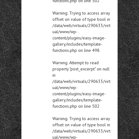
functions.php
on line
502
Warning
: Trying to access array
offset on value of type bool in
/data/web/virtuals/290633/virt
ual/www/wp-
content/plugins/easy-image-
gallery/includes/template-
functions.php
on line
498
Warning
: Attempt to read
property "post_excerpt" on null
in
/data/web/virtuals/290633/virt
ual/www/wp-
content/plugins/easy-image-
gallery/includes/template-
functions.php
on line
502
Warning
: Trying to access array
offset on value of type bool in
/data/web/virtuals/290633/virt
ual/www/wp-