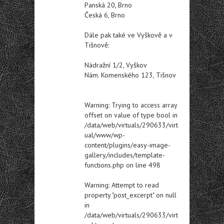
Panská 20, Brno
Česká 6, Brno
Dále pak také ve Vyškově a v
Tišnově:
Nádražní 1/2, Vyškov
Nám. Komenského 123, Tišnov
Warning
: Trying to access array
offset on value of type bool in
/data/web/virtuals/290633/virt
ual/www/wp-
content/plugins/easy-image-
gallery/includes/template-
functions.php
on line
498
Warning
: Attempt to read
property "post_excerpt" on null
in
/data/web/virtuals/290633/virt