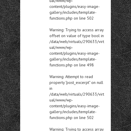
ual/www/wp-
content/plugins/easy-image-
gallery/includes/template-
functions.php
on line
502
Warning
: Trying to access array
offset on value of type bool in
/data/web/virtuals/290633/virt
ual/www/wp-
content/plugins/easy-image-
gallery/includes/template-
functions.php
on line
498
Warning
: Attempt to read
property "post_excerpt" on null
in
/data/web/virtuals/290633/virt
ual/www/wp-
content/plugins/easy-image-
gallery/includes/template-
functions.php
on line
502
Warning
: Trying to access array