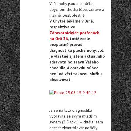
Vaše nohy jsou a co dělat,
abychom chodili lépe, zdravě a
hlavně, bezbolestně.
V Chytré lékárně v Brně,
respektive ve
Zdravotnických potřebách
na Orlí 36
, totiž zcele
bezplatně provádí
diagnostiku ploché nohy, což
je vlastně zjištění aktuálního
zdravotního stavu Vašeho
chodidla. A opravdu, vůbec
není od věci takovou službu
absolvovat.
Já se na tuto diagnostiku
vypravila se svým mladším
synem (2,5 roku) – chtěla jsem
nechat zkontrolovat nožičky