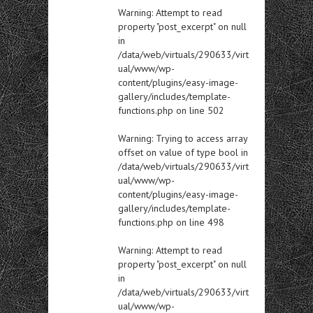
Warning
: Attempt to read
property "post_excerpt" on null
in
/data/web/virtuals/290633/virt
ual/www/wp-
content/plugins/easy-image-
gallery/includes/template-
functions.php
on line
502
Warning
: Trying to access array
offset on value of type bool in
/data/web/virtuals/290633/virt
ual/www/wp-
content/plugins/easy-image-
gallery/includes/template-
functions.php
on line
498
Warning
: Attempt to read
property "post_excerpt" on null
in
/data/web/virtuals/290633/virt
ual/www/wp-