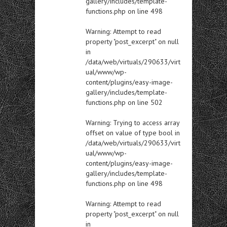
gallery/includes/template-
functions.php
on line
498
Warning
: Attempt to read
property "post_excerpt" on null
in
/data/web/virtuals/290633/virt
ual/www/wp-
content/plugins/easy-image-
gallery/includes/template-
functions.php
on line
502
Warning
: Trying to access array
offset on value of type bool in
/data/web/virtuals/290633/virt
ual/www/wp-
content/plugins/easy-image-
gallery/includes/template-
functions.php
on line
498
Warning
: Attempt to read
property "post_excerpt" on null
in