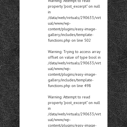
Warning
: Attempt to read
property "post_excerpt" on null
in
/data/web/virtuals/290633/virt
ual/www/wp-
content/plugins/easy-image-
gallery/includes/template-
functions.php
on line
502
Warning
: Trying to access array
offset on value of type bool in
/data/web/virtuals/290633/virt
ual/www/wp-
content/plugins/easy-image-
gallery/includes/template-
functions.php
on line
498
Warning
: Attempt to read
property "post_excerpt" on null
in
/data/web/virtuals/290633/virt
ual/www/wp-
content/plugins/easy-image-