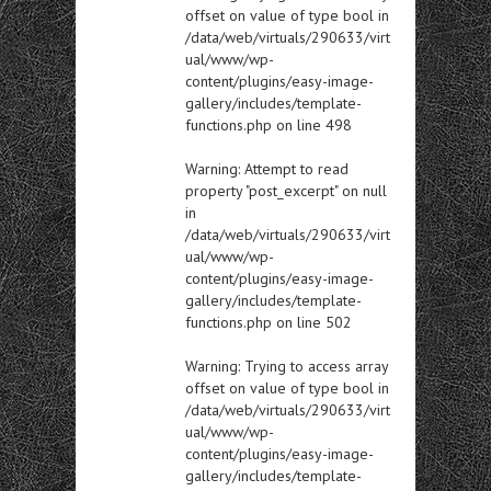
offset on value of type bool in
/data/web/virtuals/290633/virt
ual/www/wp-
content/plugins/easy-image-
gallery/includes/template-
functions.php
on line
498
Warning
: Attempt to read
property "post_excerpt" on null
in
/data/web/virtuals/290633/virt
ual/www/wp-
content/plugins/easy-image-
gallery/includes/template-
functions.php
on line
502
Warning
: Trying to access array
offset on value of type bool in
/data/web/virtuals/290633/virt
ual/www/wp-
content/plugins/easy-image-
gallery/includes/template-