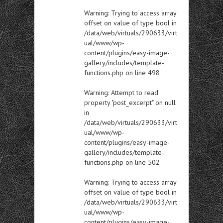
Warning
: Trying to access array
offset on value of type bool in
/data/web/virtuals/290633/virt
ual/www/wp-
content/plugins/easy-image-
gallery/includes/template-
functions.php
on line
498
Warning
: Attempt to read
property "post_excerpt" on null
in
/data/web/virtuals/290633/virt
ual/www/wp-
content/plugins/easy-image-
gallery/includes/template-
functions.php
on line
502
Warning
: Trying to access array
offset on value of type bool in
/data/web/virtuals/290633/virt
ual/www/wp-
content/plugins/easy-image-