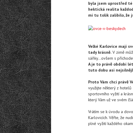
byla jsem uprostřed té 
hektická realita každo
mi tu tolik zalíbilo, že
Velké Karlovice mají s
tady krásně.
V zimě může
sáňky…ovšem s příchodem 
A je to právě období lét
tuto dobu asi nejsilnějš
Proto Vám chci právě Ve
využijte některý z hotelů
sportovního vyžití a krás
který Vám už ve svém člá
Vrátím se k úvodu a dovo
Karlovicích. Věřte, že nu
plné vyžití každého okamž