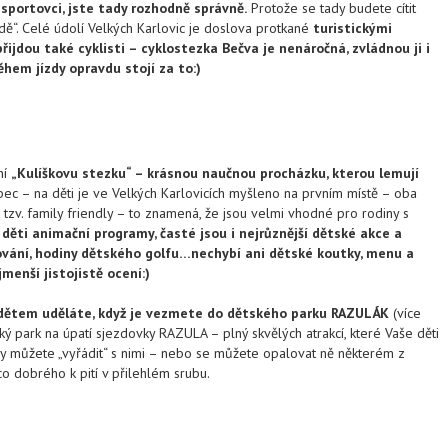
 sportovci, jste tady rozhodně správně.
Protože se tady budete cítit
dě“. Celé údolí Velkých Karlovic je doslova protkané
turistickými
přijdou také cyklisti – cyklostezka Bečva je nenáročná, zvládnou ji i
během jízdy opravdu stojí za to:)
ní
„Kulíškovu stezku“ – krásnou naučnou procházku, kterou lemují
bec – na děti je ve Velkých Karlovicích myšleno na prvním místě – oba
tzv. family friendly – to znamená, že jsou velmi vhodné pro rodiny s
 děti animační programy, časté jsou i nejrůznější dětské akce a
vání, hodiny dětského golfu…nechybí ani dětské koutky, menu a
ejmenší jistojistě ocení:)
 dětem uděláte, když je vezmete do dětského parku RAZULÁK
(více
ský park na úpatí sjezdovky RAZULA – plný skvělých atrakcí, které Vaše děti
dy můžete „vyřádit“ s nimi – nebo se můžete opalovat ně některém z
co dobrého k pití v přilehlém srubu.