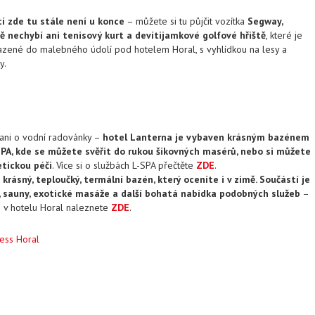
í zde tu stále není u konce
– můžete si tu půjčit vozítka
Segway,
ě nechybí ani tenisový kurt a devítijamkové golfové hřiště
, které je
zené do malebného údolí pod hotelem Horal, s vyhlídkou na lesy a
y.
ani o vodní radovánky –
hotel Lanterna je vybaven krásným bazénem
PA, kde se můžete svěřit do rukou šikovných masérů, nebo si můžete
tickou péči
. Více si o službách L-SPA přečtěte
ZDE
.
 krásný, teploučký, termální bazén, který oceníte i v zimě. Součástí je
 sauny, exotické masáže a další bohatá nabídka podobných služeb
–
s v hotelu Horal naleznete
ZDE
.