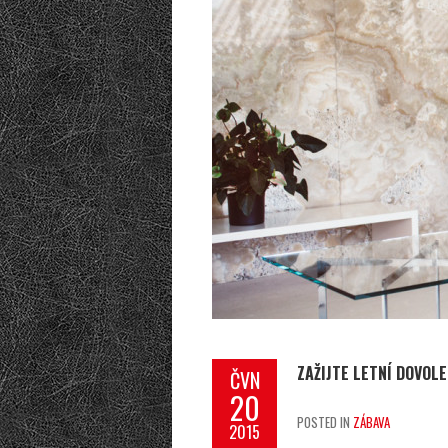
ZAŽIJTE LETNÍ DOVOL
ČVN
20
POSTED IN
ZÁBAVA
2015