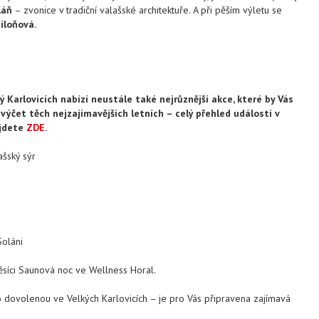
láň
– zvonice v tradiční valašské architektuře. A při pěším výletu se
iloňová.
ý Karlovicích nabízí neustále také nejrůznější akce, které by Vás
 výčet těch nejzajímavějších letních – celý přehled událostí v
ajdete
ZDE
.
ašský sýr
Soláni
síci Saunová noc ve Wellness Horal.
dovolenou ve Velkých Karlovicích – je pro Vás připravena zajímavá