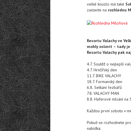
velké kouzlo má také
So
zastavte na
rozhlednu M
Resortu Valachy ve Velk
mohly oslovit – tady je
Resortu Valachy pak n
4.7. Soutěž o nejlepší val
4.7. Hrnčířský den
11.7. BIKE VALACHY
18.7. Formanský den
6.8. Setkání řezbářů
7.8. VALACHY MAN
8.8. Haferové mlsání na 
Každou první sobotu v mě
Pokud se rozhodnete pro 
nabídka: