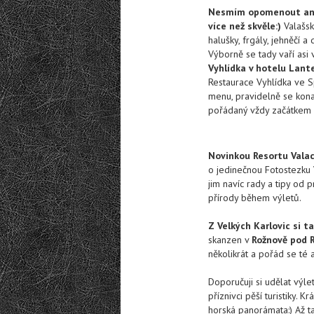
Nesmím opomenout ani 
více než skvěle:)
Valašsk
halušky, frgály, jehněčí a 
Výborně se tady vaří asi
Vyhlídka v hotelu Lant
Restaurace Vyhlídka ve S
menu, pravidelně se konaj
pořádaný vždy začátkem ř
Novinkou Resortu Valac
o jedinečnou Fotostezku 
jim navíc rady a tipy od 
přírody během výletů.
Z Velkých Karlovic si 
skanzen v
Rožnově pod 
několikrát a pořád se té
Doporučuji si udělat výle
příznivci pěší turistiky. Kr
horská panorámata:) Až t