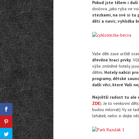
Pokud jste tělem i duší
doslova „jako ryba ve vo
stezkami, na své si tu 
děti a navíc, vyhlídka 
Vaše děti zase určitě oce
dřevěné hrací prvky
. Vů
výše zmíněné hotely jsou 
dětmi.
Hotely nabízí pro
programy, dětské sauno
další věci, které Vaši n
Největší radost tu ale
ZDE
). Je to venkovní dět
budou milovat:) Vy se ta
lehátek, nebo si dejte ně