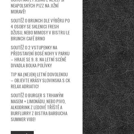
NEAPOLSKÝCH PIZZ NA JIŽNÍ
MORAVĚ!
SOUTĚŽ O BRUNCH DLE VÝBĚRU PO
4 OSOBY SE SKLENICI FRESH
DŽUSU, NEBO MIMOSY V BISTRU LE
BRUNCH CAFÉ BRNO
SOUTĚŽ O 2 VSTUPENKY NA
PŘEDSTAVENÍ BOSÉ NOHY V PARKU
– HRAJE SE 9. 8. NA LETNÍ SCÉNĚ
DIVADLA BOLKA POLÍVKY
TIP NA (NEJEN) LETNÍ DOVOLENOU
– OBJEVTE KRÁSY SLOVINSKA S CK
RELAX ADRIATIC!
SOUTĚŽ O BURGER S TRHANÝM
MASEM + LIMONÁDU, NEBO PIVO,
ALKODRINK Z LEDOVÉ TŘÍŠTĚ A
BURFLURRY Z BISTRA BARBUCHA
SUMMER VIBE!