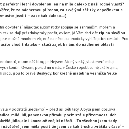
t perfektní letní dovolenou jen na míle daleko z naší rodné vlasti?
Věřte, že za nádhernou přírodou, za skvělými zážitky, odpočinkem a
musíte jezdit – zase tak daleko…:)
tní dovolená“ nějak tak automaticky spojuje se zahraničím, mořem a
, tak se dají prázdniny taky prožít, ovšem, já Vám chci dát
tip na skvělou
ijete možná mnohem víc, než na několika exoticky vyhlížejících cestách.
Pro
musíte chodit daleko – stačí zajet k nám, do nádherné oblasti
eckonců, o tom náš blog je. Nejsem žádný velký „vlastenec“, miluji
ých končin. Ovšem, pokud mi u nás, v České republice nějaká krajina,
 k srdci, jsou to právě
Beskydy, konkrétně malebná vesnička Velké
ala v podstatě „nedávno“ – před asi pěti lety. A byla jsem doslova
dice, milé lidi, panenskou přírodu, pocit stále přítomnosti dob
skvělé jídlo, ale i kouzelně znějící nářečí… To všechno jsem tady
ní návštěvě jsem měla pocit, že jsem se tak trochu „vrátila v čase“ –