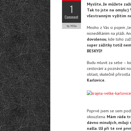
Myslíte, že můžete zaží
1
Tak to jste na omylu:) 
všestranným vyžitím ne
Comment
by Míša
Mnoho z Vás si pojem „le
nicneděláním na pláži. Ano
dovolenou
, kde toho zaž
super zážitky totiž ne
BESKYD!
Budu mluvit za sebe – kon
cestování a poznávání nov
oblast, skutečně přirostla
Karlovice.
Poprvé jsem se sem podív
okouzlena.
Mám ráda tra
dávno minulých, miluji 
našla. Už při té své prv