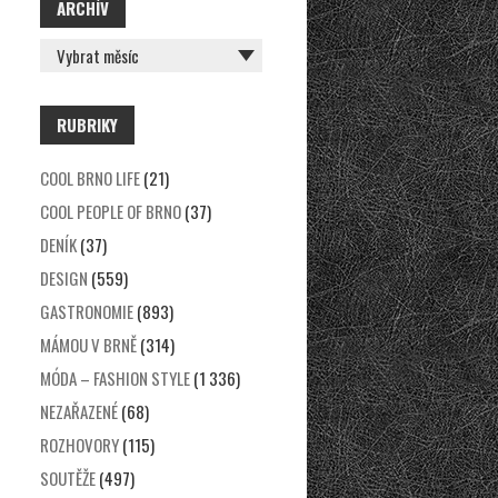
ARCHÍV
ARCHÍV
RUBRIKY
COOL BRNO LIFE
(21)
COOL PEOPLE OF BRNO
(37)
DENÍK
(37)
DESIGN
(559)
GASTRONOMIE
(893)
MÁMOU V BRNĚ
(314)
MÓDA – FASHION STYLE
(1 336)
NEZAŘAZENÉ
(68)
ROZHOVORY
(115)
SOUTĚŽE
(497)