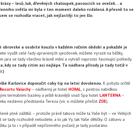
krásy – lesů, luk, dřevěných chaloupek, pasoucích se oveček… a
denního světla mi byla v ten moment daleko vzdálená. A přesně to se
 jsem se rozhodla vracet, jak nejčastěji to jen šlo.
vé obrovské a osobité kouzlo v každém ročním období a pokaždé je
te využít celé řady upravených sjezdovek, můžete vyrazit na běžky,
jara se tady všechno krásně mění a vytváří naprosto fascinující pohledy.
a, kdy se tady cítím asi nejlépe. Ta nádhera přírody je tady totiž v
í:)
lké Karlovice doporučit coby tip na letní dovolenou.
K pobytu určitě
Resortu Valachy
– nádherný je hotel
HORAL
, s pestrou nabídkou
nými termálními bazény a ještě krásnější snad Spa hotel
LANTERNA
–
nku nedávno představila Tereza (víc si můžete přečíst
ZDE
).
lené plné zážitků – protože právě taková může ta Vaše být – ve Velkých
dit se tady rozhodně nebudete, a to jak Vy, tak Vaše dětičky. O zábavu a
iku (a to i v případě nepříznivého počasí) je tady postaráno.