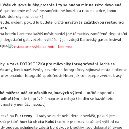
Vaše chuťové buňky, protože i ty se budou mít na této dovolené
é gastronomie má své nezaměnitelné kouzlo a ruku na srdce, komu
další dobroty nechutnají?:)
 všude, ovšem, pokud tu budete, určitě
navštivte zážitkovou restauraci
erna
.
pa hotelu Lanterna každý měsíc nabízí jiné tématicky zaměřené degustační
í degustační galavečeře, vyhlášený je i zdejší Karlovský gastrofestival
íjna.
hy je také FOTOSTEZKA pro milovníky fotografování.
Jedná se
Valachy, která návštěvníky zavede na fotograficky zajímavá místa a přinese
profesionálních fotografů společnosti Nikon, jak co nejlépe zvěčnit krásy
také můžete udělat několik zajímavých výletů
– určitě doporučuji
Radhoštěm
, kde to právě já naprosto miluji:) Chodím se každé léto
 atmosféry nemůžu nabažit:)
t také na
Pustevny
– i tady se nudit nebudete, obzvlášť, pokud jste
ásná je také
horská chata Kohútka
, kde je opravdu úžasný výhled na
ady budete, ochutnejte zdejší borůvkové knedlíky, jsou dokonalé:) Svoje