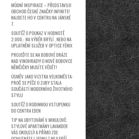
MÓDNÍ INSPIRACE – PŘEDSTAVUJI
OBCHOD ČESKÉ ZNAČKY INFINITE!
NAJDETE HO V CENTRU NA JÁNSKÉ
7.
SOUTĚŽ O POUKAZ V HODNOTĚ
2.000,- NA VÝBĚR BRÝLÍ , NEBO NA
UPLATNĚNÍ SLUŽEB V OPTICE FÉNIX
PROJEĎTE SE NA BOBOVÉ DRÁZE
NAD VINOHRADY! O NOVÉ BOBOVCE
NĚMČIČKY MUSÍTE VĚDĚT!
ÚSMĚV JAKO VIZITKA VELKOMĚSTA:
PROČ SE PÉČE O ZUBY STALA
SOUČÁSTÍ MODERNÍHO ŽIVOTNÍHO
STYLU
SOUTĚŽ O RODINNOU VSTUPENKU
DO CENTRA EDEN
TIP NA UBYTOVÁNÍ V MIKULOVĚ:
STYLOVÉ APARTMÁNY LAVANDER
VÁS OKOUZLÍ! A PŘÍMO ZDE
OCHUTNÁTE I JEDNU Z NEJLEPŠÍ