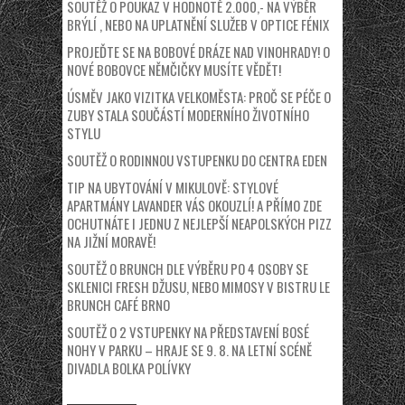
SOUTĚŽ O POUKAZ V HODNOTĚ 2.000,- NA VÝBĚR
BRÝLÍ , NEBO NA UPLATNĚNÍ SLUŽEB V OPTICE FÉNIX
PROJEĎTE SE NA BOBOVÉ DRÁZE NAD VINOHRADY! O
NOVÉ BOBOVCE NĚMČIČKY MUSÍTE VĚDĚT!
ÚSMĚV JAKO VIZITKA VELKOMĚSTA: PROČ SE PÉČE O
ZUBY STALA SOUČÁSTÍ MODERNÍHO ŽIVOTNÍHO
STYLU
SOUTĚŽ O RODINNOU VSTUPENKU DO CENTRA EDEN
TIP NA UBYTOVÁNÍ V MIKULOVĚ: STYLOVÉ
APARTMÁNY LAVANDER VÁS OKOUZLÍ! A PŘÍMO ZDE
OCHUTNÁTE I JEDNU Z NEJLEPŠÍ NEAPOLSKÝCH PIZZ
NA JIŽNÍ MORAVĚ!
SOUTĚŽ O BRUNCH DLE VÝBĚRU PO 4 OSOBY SE
SKLENICI FRESH DŽUSU, NEBO MIMOSY V BISTRU LE
BRUNCH CAFÉ BRNO
SOUTĚŽ O 2 VSTUPENKY NA PŘEDSTAVENÍ BOSÉ
NOHY V PARKU – HRAJE SE 9. 8. NA LETNÍ SCÉNĚ
DIVADLA BOLKA POLÍVKY