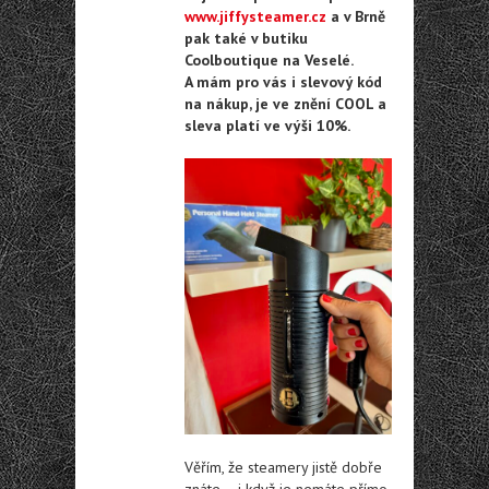
www.jiffysteamer.cz
a v Brně
pak také v butiku
Coolboutique na Veselé.
A mám pro vás i slevový kód
na nákup, je ve znění COOL a
sleva platí ve výši 10%.
Věřím, že steamery jistě dobře