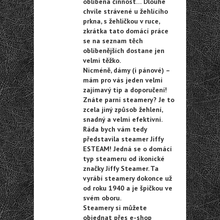
oblíbená činnost… Dlouhé
chvíle strávené u žehlícího
prkna, s žehličkou v ruce,
zkrátka tato domácí práce
se na seznam těch
oblíbenějších dostane jen
velmi těžko.
Nicméně, dámy (i pánové) –
mám pro vás jeden velmi
zajímavý tip a doporučení!
Znáte parní steamery? Je to
zcela jiný způsob žehlení,
snadný a velmi efektivní.
Ráda bych vám tedy
představila steamer Jiffy
ESTEAM! Jedná se o domácí
typ steameru od ikonické
značky Jiffy Steamer. Ta
vyrábí steamery dokonce už
od roku 1940 a je špičkou ve
svém oboru.
Steamery si můžete
objednat přes e-shop