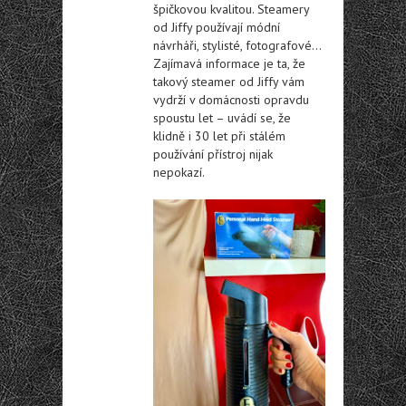
špičkovou kvalitou. Steamery
od Jiffy používají módní
návrháři, stylisté, fotografové…
Zajímavá informace je ta, že
takový steamer od Jiffy vám
vydrží v domácnosti opravdu
spoustu let – uvádí se, že
klidně i 30 let při stálém
používání přístroj nijak
nepokazí.