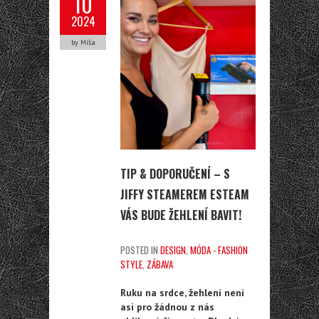
10
2024
by Míša
TIP & DOPORUČENÍ – S
JIFFY STEAMEREM ESTEAM
VÁS BUDE ŽEHLENÍ BAVIT!
POSTED IN
DESIGN
,
MÓDA - FASHION
STYLE
,
ZÁBAVA
Ruku na srdce, žehlení není
asi pro žádnou z nás