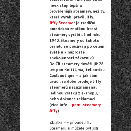
neexistují lepší a
prověřenější steamery, než ty,
které vyrábí právě Jiffy.
Jiffy Steamer
je tradiční
americkou značkou, která
steamery vyrábí už od roku
1940. Steamery od tohoto
brandu se používají po celém
světě a k naprosté
spokojenosti zákazníků.
Do ČR steamery dováží již 28
let pan Knittl, majitel butiku
Coolboutique – a jak sám
uvádí, za dobu prodeje Jiffy
steamerů nezaznamenal
jedinou vratku z e-shopu,
nebo dokonce reklamaci
(více info –
parní steamery
Jiffy
)
Zkrátka – v případě Jiffy
Steameru si můžete být jistí