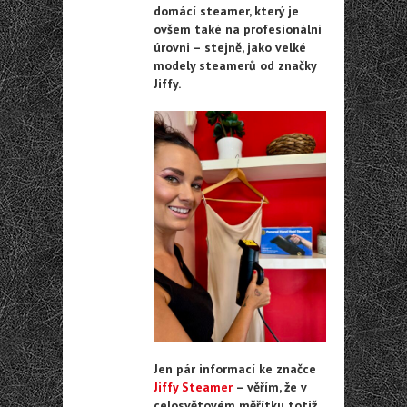
domácí steamer, který je
ovšem také na profesionální
úrovni – stejně, jako velké
modely steamerů od značky
Jiffy.
Jen pár informací ke značce
Jiffy Steamer
– věřím, že v
celosvětovém měřítku totiž