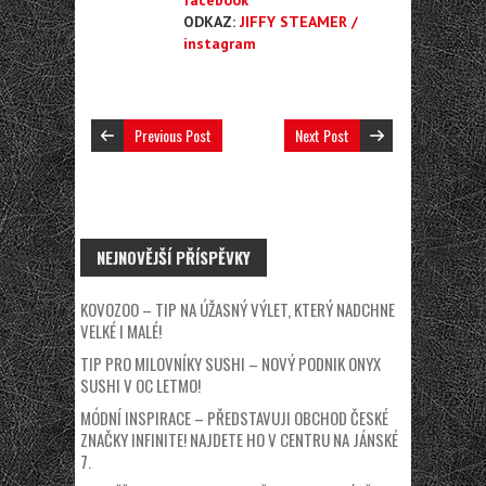
facebook
ODKAZ:
JIFFY STEAMER /
instagram
Previous Post
Next Post
NEJNOVĚJŠÍ PŘÍSPĚVKY
KOVOZOO – TIP NA ÚŽASNÝ VÝLET, KTERÝ NADCHNE
VELKÉ I MALÉ!
TIP PRO MILOVNÍKY SUSHI – NOVÝ PODNIK ONYX
SUSHI V OC LETMO!
MÓDNÍ INSPIRACE – PŘEDSTAVUJI OBCHOD ČESKÉ
ZNAČKY INFINITE! NAJDETE HO V CENTRU NA JÁNSKÉ
7.