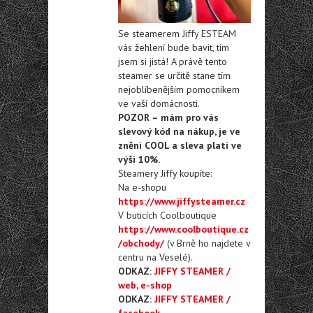
Se steamerem Jiffy ESTEAM
vás žehlení bude bavit, tím
jsem si jistá! A právě tento
steamer se určitě stane tím
nejoblíbenějším pomocníkem
ve vaší domácnosti.
POZOR – mám pro vás
slevový kód na nákup, je ve
znění COOL a sleva platí ve
výši 10%.
Steamery Jiffy koupíte:
Na e-shopu
https://www.jiffysteamer.cz
V buticích Coolboutique
https://www.coolboutique.cz
/obchody/
(v Brně ho najdete v
centru na Veselé).
ODKAZ:
JIFFY STEAMER /
web, e-shop
ODKAZ:
JIFFY STEAMER /