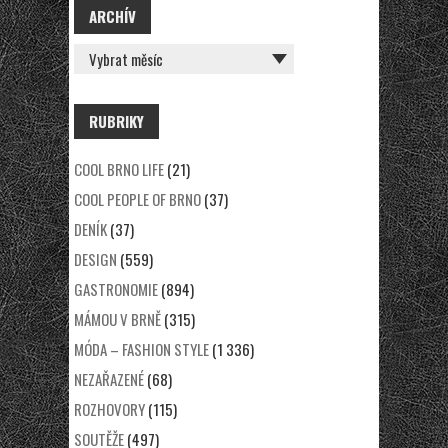
ARCHÍV
ARCHÍV
RUBRIKY
COOL BRNO LIFE
(21)
COOL PEOPLE OF BRNO
(37)
DENÍK
(37)
DESIGN
(559)
GASTRONOMIE
(894)
MÁMOU V BRNĚ
(315)
MÓDA – FASHION STYLE
(1 336)
NEZAŘAZENÉ
(68)
ROZHOVORY
(115)
SOUTĚŽE
(497)