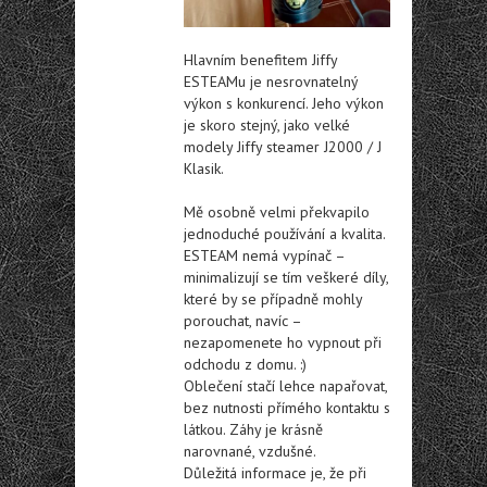
Hlavním benefitem Jiffy
ESTEAMu je nesrovnatelný
výkon s konkurencí. Jeho výkon
je skoro stejný, jako velké
modely Jiffy steamer J2000 / J
Klasik.
Mě osobně velmi překvapilo
jednoduché používání a kvalita.
ESTEAM nemá vypínač –
minimalizují se tím veškeré díly,
které by se případně mohly
porouchat, navíc –
nezapomenete ho vypnout při
odchodu z domu. :)
Oblečení stačí lehce napařovat,
bez nutnosti přímého kontaktu s
látkou. Záhy je krásně
narovnané, vzdušné.
Důležitá informace je, že při