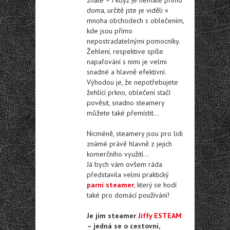
znáte – i když je nemáte přímo
doma, určitě jste je viděli v
mnoha obchodech s oblečením,
kde jsou přímo
nepostradatelnými pomocníky.
Žehlení, respektive spíše
napařování s nimi je velmi
snadné a hlavně efektivní.
Výhodou je, že nepotřebujete
žehlící prkno, oblečení stačí
pověsit, snadno steamery
můžete také přemístit…
Nicméně, steamery jsou pro lidi
známé právě hlavně z jejich
komerčního využití…
Já bych vám ovšem ráda
představila velmi praktický
parní steamer
, který se hodí
také pro domácí používání!
Je jím steamer
Jiffy ESTEAM
– jedná se o cestovní,